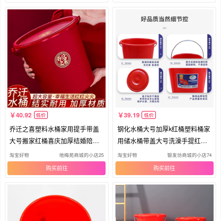
40.92
39.19
低价
低价
乔迁之喜塑料水桶家用提手带盖
钢化水桶大号加厚k红桶塑料桶家
大号搬家红桶喜庆加厚结婚陪嫁
用储水桶带盖大号洗澡手提红色
喜桶
圆
淘宝好物
地梅苑商城的小店25
淘宝好物
银发坊商城的小店74
购买
购买