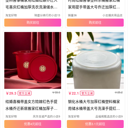
宅喜庆红桶加厚洗衣洗澡储水洗
家用提手带盖大号乔迁加厚红色
车桶
喜桶
淘宝好物
琦盛分商行的小店13
销量36
小云婚庆用品店
购买
购买
33.3
25.2
29.3
22.1
官方立减
官方立减
结婚喜桶带盖女方陪嫁红色手提
钢化水桶大号加厚红桶塑料桶家
水桶乔迁新居搬家红桶加厚子孙
用储水桶带盖大号洗澡手提红色
桶
圆桶
淘宝好物
风华龙诚严选的小店95
淘宝好物
品福阁甄选店的小店9
优惠4元
优惠3.1元