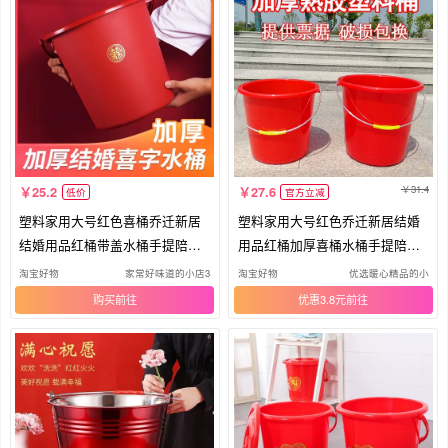
31.4
25.2
27.6
低价
官方立减
塑料家用大号红色喜桶乔迁新居
塑料家用大号红色乔迁新居结婚
结婚用品红桶带盖水桶手提陪嫁
用品红桶加厚喜桶水桶手提陪嫁
婚庆
婚庆
淘宝好物
家常好味道的小店3
淘宝好物
优选暖心精品的小
购买
优惠3.8元