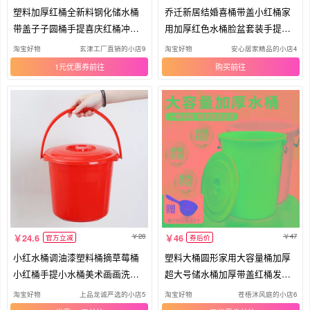
塑料加厚红桶全新料钢化储水桶
乔迁新居结婚喜桶带盖小红桶家
带盖子子圆桶手提喜庆红桶冲凉
用加厚红色水桶脸盆套装手提子
桶洗
孙桶
淘宝好物
玄津工厂直销的小店91
淘宝好物
安心居家精品的小店4
1元优惠券
购买
28
47
24.6
46
官方立减
券后价
小红水桶调油漆塑料桶摘草莓桶
塑料大桶圆形家用大容量桶加厚
小红桶手提小水桶美术画画洗毛
超大号储水桶加厚带盖红桶发酵
笔桶
胶桶
淘宝好物
上品龙诚严选的小店5
淘宝好物
苍梧沐风庭的小店6