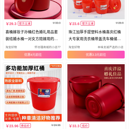
33.3
26.9
29.3
23.6
官方立减
官方立减
喜桶嫁妆子孙桶红色婚礼用品套
珠江加厚手提塑料水桶喜庆红桶
装结婚水桶一对女方陪嫁用的红
大号家用洗衣桶带盖洗车桶储水
桶
桶
淘宝好物
怀坊瑾商城的小店77
淘宝好物
本味龙诚严选的小店
优惠4元
优惠3.3元
24.96
23.96
33.3
券后价
低价