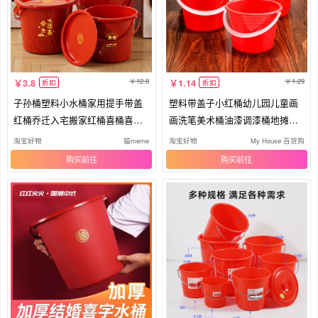
12.8
1.29
3.8
1.14
折扣
折扣
子孙桶塑料小水桶家用提手带盖
塑料带盖子小红桶幼儿园儿童画
红桶乔迁入宅搬家红桶喜桶喜庆
画洗笔美术桶油漆调漆桶地摊摆
结婚
摊桶
淘宝好物
猫meme
淘宝好物
My House 百货购
购买
购买