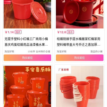
1.14
12.8
低价
低价
无提手塑料小红桶工厂商用小桶
结婚陪嫁手提水桶搬家红桶家用
喜庆鸡蛋结婚用品油漆桶水果篮
塑料桶带盖大号乔迁之喜加厚喜
子
桶
淘宝好物
小伙伴 台州特价仓储
淘宝好物
悠品的小铺
购买
购买