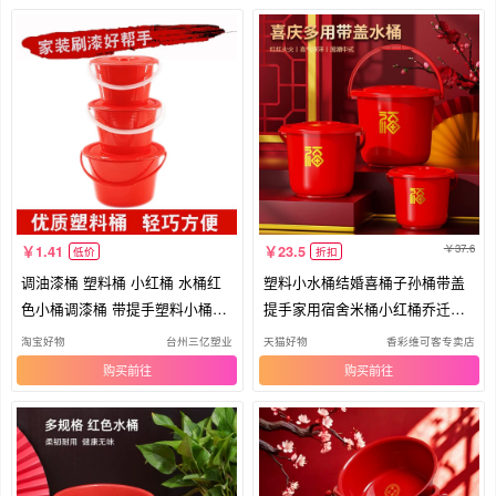
37.6
1.41
23.5
低价
折扣
调油漆桶 塑料桶 小红桶 水桶红
塑料小水桶结婚喜桶子孙桶带盖
色小桶调漆桶 带提手塑料小桶喜
提手家用宿舍米桶小红桶乔迁喜
桶
庆桶
淘宝好物
台州三亿塑业
天猫好物
香彩维可客专卖店
购买
购买