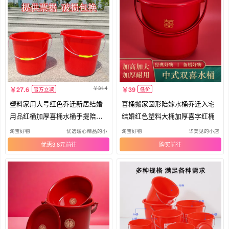
31.4
27.6
39
官方立减
低价
塑料家用大号红色乔迁新居结婚
喜桶搬家圆形陪嫁水桶乔迁入宅
用品红桶加厚喜桶水桶手提陪嫁
结婚红色塑料大桶加厚喜字红桶
婚庆
淘宝好物
优选暖心精品的小
淘宝好物
华美见的小店
优惠3.8元
购买