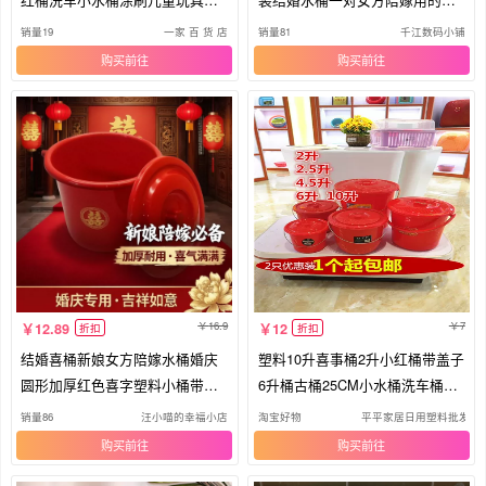
漆桶
桶
销量19
一家 百 货 店
销量81
千江数码小铺
购买
购买
16.9
7
12.89
12
折扣
折扣
结婚喜桶新娘女方陪嫁水桶婚庆
塑料10升喜事桶2升小红桶带盖子
圆形加厚红色喜字塑料小桶带盖
6升桶古桶25CM小水桶洗车桶提
红桶
水桶
销量86
汪小喵的幸福小店
淘宝好物
平平家居日用塑料批发店
购买
购买