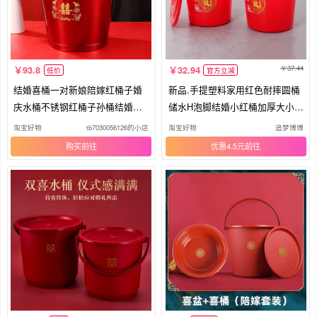
37.44
93.8
32.94
低价
官方立减
结婚喜桶一对新娘陪嫁红桶子婚
新品.手提塑料家用红色耐摔圆桶
庆水桶不锈钢红桶子孙桶结婚用
储水H泡脚结婚小红桶加厚大小号
的桶
带
淘宝好物
tb7030056126的小店
淘宝好物
追梦博博
购买
优惠4.5元