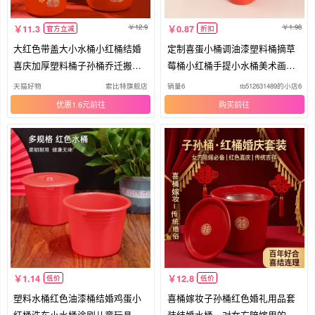
12.9
1.98
11.3
0.87
官方立减
折扣
大红色带盖大小水桶小红桶结婚
定制喜蛋小桶调油漆塑料桶摘草
喜庆加厚塑料桶子孙桶乔迁搬家
莓桶小红桶手提小水桶美术画画
喜事
洗毛
天猫好物
索比特旗舰店
销量6
tb512631489的小店6
优惠1.6元
购买
1.14
12.8
低价
低价
塑料水桶红色油漆桶结婚鸡蛋小
喜桶嫁妆子孙桶红色婚礼用品套
红桶洗车小水桶涂刷儿童玩具调
装结婚水桶一对女方陪嫁用的红