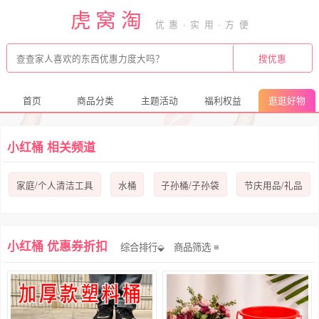
虎窝淘
首页
商品分类
主题活动
福利权益
逛逛好物
小红桶 相关频道
家庭/个人清洁工具
水桶
子孙桶/子孙袋
节庆用品/礼品
小红桶 优惠券折扣
综合排行⬙
商品筛选