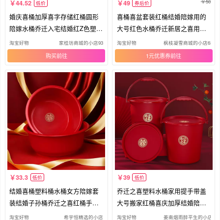
50
44.52
49
低价
券后价
婚庆喜桶加厚喜字存储红桶圆形
喜桶喜盆套装红桶结婚陪嫁用的
陪嫁水桶乔迁入宅结婚红Z色塑料
大号红色水桶乔迁新居之喜用品
大
塑料
淘宝好物
家桂坊商城的小店93
淘宝好物
枫枝凝雪商城的小店63
购买
1元优惠券
33.3
39
低价
低价
结婚喜桶塑料桶水桶女方陪嫁套
乔迁之喜塑料水桶家用提手带盖
装结婚子孙桶乔迁之喜红桶手提
大号搬家红桶喜庆加厚结婚陪嫁
喜桶
喜桶
淘宝好物
希宇恒精选的小店
淘宝好物
姜南烟雨醉平生的小店