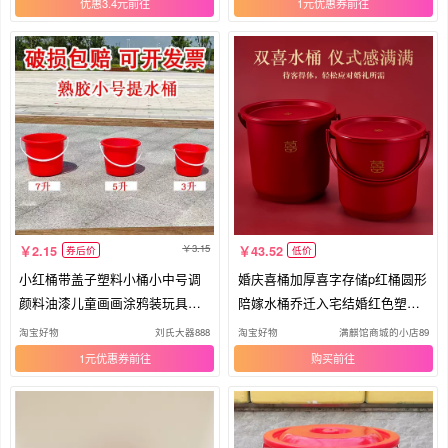
优惠3.4元
1元优惠券
3.15
2.15
43.52
券后价
低价
小红桶带盖子塑料小桶小中号调
婚庆喜桶加厚喜字存储p红桶圆形
颜料油漆儿童画画涂鸦装玩具水
陪嫁水桶乔迁入宅结婚红色塑料
桶红
大
淘宝好物
刘氏大器888
淘宝好物
满麒馆商城的小店89
1元优惠券
购买