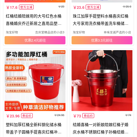
20
26.9
17.6
23.6
官方立减
官方立减
红桶结婚陪嫁用的大号红色水桶
珠江加厚手提塑料水桶喜庆红桶
喜桶婚庆乔迁新居之喜用品塑料
大号家用洗衣桶带盖洗车桶储水
手提
桶
淘宝好物
吉庆堂精品店的小店3
淘宝好物
本味龙诚严选的小店
优惠2.4元
优惠3.3元
24.96
74
23.96
73
券后价
券后价
塑料加厚红桶全新料钢化储水桶
结婚喜桶一对新娘陪嫁红桶子婚
带盖子子圆桶手提喜庆红桶冲凉
庆水桶不锈钢红桶子孙桶结婚用