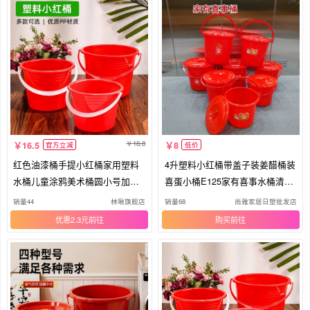
18.8
16.5
8
官方立减
低价
红色油漆桶手提小红桶家用塑料
4升塑料小红桶带盖子装姜醋桶装
水桶儿童涂鸦美术桶圆小号加厚
喜蛋小桶E125家有喜事水桶清洁
有盖
桶
销量44
林啾旗舰店
销量68
尚雅家居日塑批发店
优惠2.3元
购买