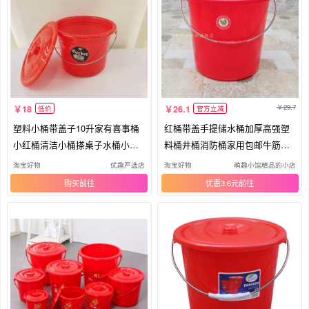
29.7
18
26.1
低价
官方立减
塑料小桶带盖子10升家有喜事桶
红桶带盖手提储水桶加厚高强塑
小红桶清洁小桶搽桌子水桶小水
料桶井桶消防桶家用包邮牛筋橡
桶子
胶桶
淘宝好物
优趣严选店
淘宝好物
萌趣小馆精品的小店
购买
优惠3.6元