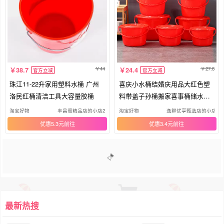
44
27.8
38.7
24.4
官方立减
官方立减
珠江11-22升家用塑料水桶 广州
喜庆小水桶结婚庆用品大红色塑
洛民红桶清洁工具大容量胶桶
料带盖子孙桶搬家喜事桶储水圆
红桶
淘宝好物
丰昌阁精品店的小店2
淘宝好物
逸鲜优享甄选店的小店32
优惠5.3元
优惠3.4元
1
2
3
4
5
6
>>
最新热搜