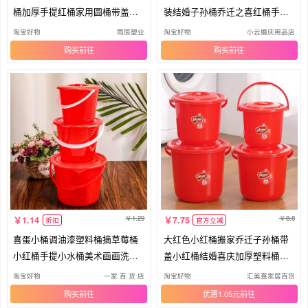
桶加厚手提红桶家用圆桶带盖储
装结婚子孙桶乔迁之喜红桶手提
水桶
喜桶
淘宝好物
雨辰塑业
淘宝好物
小云婚庆用品店
购买
购买
1.29
8.8
1.14
7.75
折扣
官方立减
喜蛋小桶调油漆塑料桶摘草莓桶
大红色小红桶搬家乔迁子孙桶带
小红桶手提小水桶美术画画洗毛
盖小红桶结婚喜庆加厚塑料桶喜
笔桶
事桶
淘宝好物
一家 百 货 店
淘宝好物
汇美嘉家居百货
购买
优惠1.05元