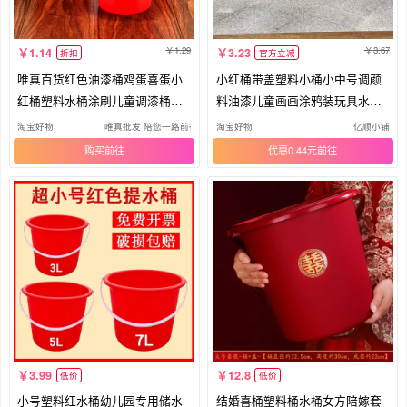
1.29
3.67
1.14
3.23
折扣
官方立减
唯真百货红色油漆桶鸡蛋喜蛋小
小红桶带盖塑料小桶小中号调颜
红桶塑料水桶涂刷儿童调漆桶工
料油漆儿童画画涂鸦装玩具水桶
业桶
红桶
淘宝好物
唯真批发 陪您一路前行
淘宝好物
亿顺小铺
购买
优惠0.44元
3.99
12.8
低价
低价
小号塑料红水桶幼儿园专用储水
结婚喜桶塑料桶水桶女方陪嫁套