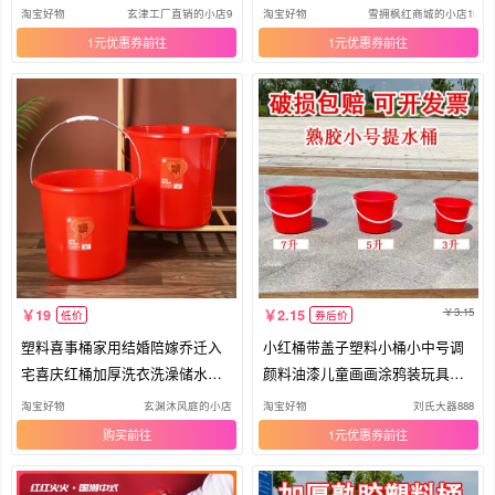
桶洗
的桶
淘宝好物
玄津工厂直销的小店91
淘宝好物
雪拥枫红商城的小店15
1元优惠券
1元优惠券
3.15
19
2.15
低价
券后价
塑料喜事桶家用结婚陪嫁乔迁入
小红桶带盖子塑料小桶小中号调
宅喜庆红桶加厚洗衣洗澡储水洗
颜料油漆儿童画画涂鸦装玩具水
车桶
桶红
淘宝好物
玄渊沐风庭的小店
淘宝好物
刘氏大器888
购买
1元优惠券