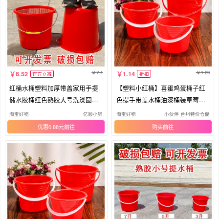
7.4
1.29
6.52
1.14
官方立减
折扣
红桶水桶塑料加厚带盖家用手提
【塑料小红桶】喜蛋鸡蛋桶子红
储水胶桶红色熟胶大号洗澡圆桶
色提手带盖水桶油漆桶装草莓水
清洁
果盆
淘宝好物
亿顺小铺
淘宝好物
小伙伴 台州特价仓储
优惠0.88元
购买