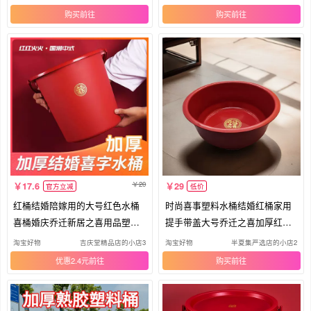
购买
购买
20
17.6
29
官方立减
低价
红桶结婚陪嫁用的大号红色水桶
时尚喜事塑料水桶结婚红桶家用
喜桶婚庆乔迁新居之喜用品塑料
提手带盖大号乔迁之喜加厚红色
手提
喜桶
淘宝好物
吉庆堂精品店的小店3
淘宝好物
半夏集严选店的小店21
优惠2.4元
购买