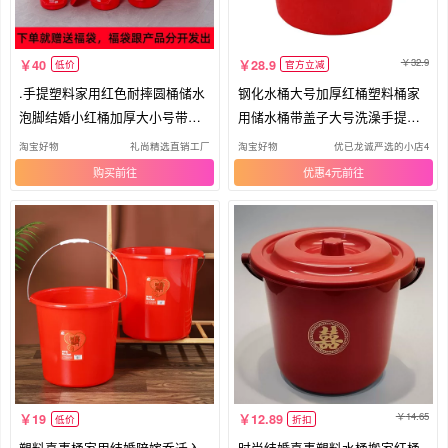
32.9
40
28.9
低价
官方立减
.手提塑料家用红色耐摔圆桶储水
钢化水桶大号加厚红桶塑料桶家
泡脚结婚小红桶加厚大小号带盖
用储水桶带盖子大号洗澡手提红
水
色圆
淘宝好物
礼尚精选直销工厂
淘宝好物
优已龙诚严选的小店4
购买
优惠4元
14.65
19
12.89
低价
折扣
塑料喜事桶家用结婚陪嫁乔迁入
时尚结婚喜事塑料水桶搬家红桶