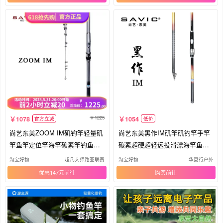
1225
1078
1054
官方立减
低价
尚艺东美ZOOM IM矶钓竿轻量矶
尚艺东美黑作IM矶竿矶钓竿手竿
竿鱼竿定位竿海竿碳素竿钓鱼竿
碳素超硬超轻远投滑漂海竿鱼竿
岸矶
手杆
淘宝好物
超凡大师路亚联赛
淘宝好物
华夏行户外
优惠147元
购买