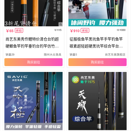
115
1080
65
910
折扣
折扣
尚艺东美秀作鲤特价清仓台钓超
征服极鱼竿黑坑鱼竿手竿钓鱼竿
硬鲫鱼竿钓竿垂钓台钓竿仿竹节3
碳素超轻超硬黑坑竿综合竿台钓
7调
竿
销量29
随州大众渔具
销量5
尚艺东美旗舰店
购买
购买