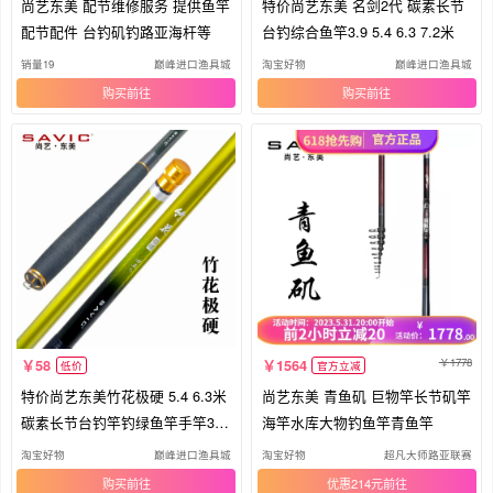
尚艺东美 配节维修服务 提供鱼竿
特价尚艺东美 名剑2代 碳素长节
配节配件 台钓矶钓路亚海杆等
台钓综合鱼竿3.9 5.4 6.3 7.2米
销量19
巅峰进口渔具城
淘宝好物
巅峰进口渔具城
购买
购买
1778
58
1564
低价
官方立减
特价尚艺东美竹花极硬 5.4 6.3米
尚艺东美 青鱼矶 巨物竿长节矶竿
碳素长节台钓竿钓绿鱼竿手竿37
海竿水库大物钓鱼竿青鱼竿
调
淘宝好物
巅峰进口渔具城
淘宝好物
超凡大师路亚联赛
购买
优惠214元