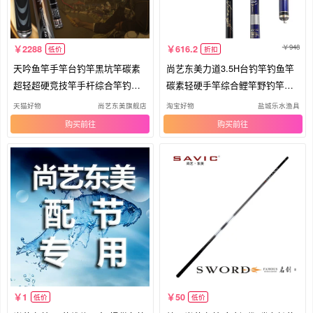
948
2288
616.2
低价
折扣
天吟鱼竿手竿台钓竿黑坑竿碳素
尚艺东美力道3.5H台钓竿钓鱼竿
超轻超硬竞技竿手杆综合竿钓鱼
碳素轻硬手竿综合鲤竿野钓竿正
竿
品
天猫好物
尚艺东美旗舰店
淘宝好物
盐城乐水渔具
购买
购买
1
50
低价
低价