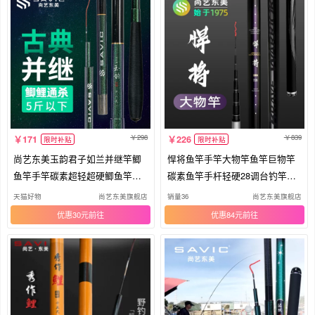
298
839
171
226
限时补贴
限时补贴
尚艺东美玉韵君子如兰并继竿鲫
悍将鱼竿手竿大物竿鱼竿巨物竿
鱼竿手竿碳素超轻超硬鲫鱼竿钓
碳素鱼竿手杆轻硬28调台钓竿大
鱼竿
物杆
天猫好物
尚艺东美旗舰店
销量36
尚艺东美旗舰店
优惠30元
优惠84元