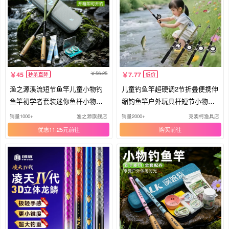
56.25
45
7.77
秒杀直降
低价
渔之源溪流短节鱼竿儿童小物钓
儿童钓鱼竿超硬调2节折叠便携伸
鱼竿初学者套装迷你鱼杆小物钓
缩钓鱼竿户外玩具杆短节小物钓
手竿
竿
销量1000+
渔之源旗舰店
销量2000+
克澳柯渔具店
优惠11.25元
购买