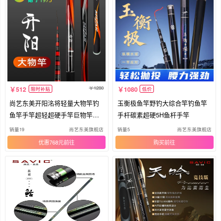
1280
512
1080
限时补贴
低价
尚艺东美开阳洺将轻量大物竿钓
玉衡极鱼竿野钓大综合竿钓鱼竿
鱼竿手竿超轻超硬手竿巨物竿台
手杆碳素超硬5H鱼杆手竿
钓竿
销量19
尚艺东美旗舰店
销量5
尚艺东美旗舰店
优惠768元
购买