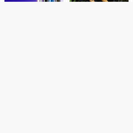
89.9
22.6
69.9
19.8
官方立减
官方立减
创威凌天四代超轻硬碳素台钓鲢
儿童鱼竿套装短节溪流竿小物竿
鳙大物竿小综合鲫竿鱼竿手杆钓
小物钓手杆迷你鱼竿便携初学钓
鱼竿
鱼竿
销量2000+
创威户外旗舰店
销量5000+
溪路客旗舰店
优惠20元
优惠2.8元
19.8
93
17.4
79
官方立减
官方立减
升级溪流小物钓鱼竿套装新手儿
创威非凡大师极轻小综合鱼竿手