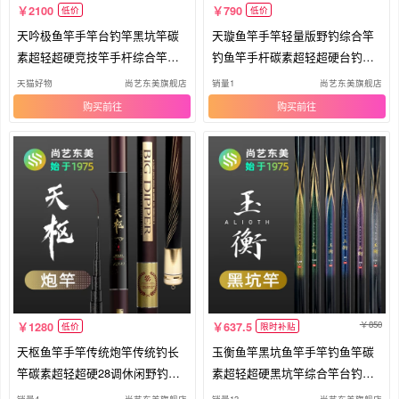
2100
790
低价
低价
天吟极鱼竿手竿台钓竿黑坑竿碳
天璇鱼竿手竿轻量版野钓综合竿
素超轻超硬竞技竿手杆综合竿钓
钓鱼竿手杆碳素超轻超硬台钓竿
鱼竿
鱼杆
天猫好物
尚艺东美旗舰店
销量1
尚艺东美旗舰店
购买
购买
850
1280
637.5
低价
限时补贴
天枢鱼竿手竿传统炮竿传统钓长
玉衡鱼竿黑坑鱼竿手竿钓鱼竿碳
竿碳素超轻超硬28调休闲野钓竿
素超轻超硬黑坑竿综合竿台钓竿
手杆
手杆
销量4
尚艺东美旗舰店
销量13
尚艺东美旗舰店