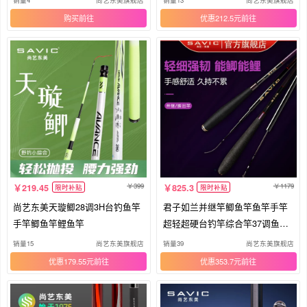
购买
优惠212.5元
399
1179
219.45
825.3
限时补贴
限时补贴
尚艺东美天璇鲫28调3H台钓鱼竿
君子如兰并继竿鲫鱼竿鱼竿手竿
手竿鲫鱼竿鲤鱼竿
超轻超硬台钓竿综合竿37调鱼竿
手杆
销量15
尚艺东美旗舰店
销量39
尚艺东美旗舰店
优惠179.55元
优惠353.7元