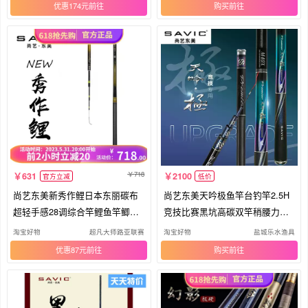
优惠174元
购买
718
631
2100
官方立减
低价
尚艺东美新秀作鲤日本东丽碳布
尚艺东美天吟极鱼竿台钓竿2.5H
超轻手感28调综合竿鲤鱼竿鲫鱼
竞技比赛黑坑高碳双竿稍腰力出
竿
众
淘宝好物
超凡大师路亚联赛
淘宝好物
盐城乐水渔具
优惠87元
购买