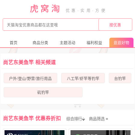
虎窝淘
首页
商品分类
主题活动
福利权益
逛逛好物
尚艺东美鱼竿 相关频道
户外/登山/野营/旅行用品
八工竿/虾竿等钓竿
台钓竿
矶钓竿
尚艺东美鱼竿 优惠券折扣
综合排行⬙
商品筛选