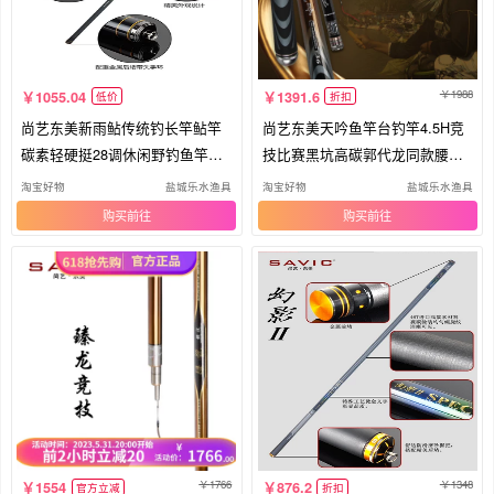
1988
1055.04
1391.6
低价
折扣
尚艺东美新雨鲇传统钓长竿鲇竿
尚艺东美天吟鱼竿台钓竿4.5H竞
碳素轻硬挺28调休闲野钓鱼竿手
技比赛黑坑高碳郭代龙同款腰力
竿
出众
淘宝好物
盐城乐水渔具
淘宝好物
盐城乐水渔具
购买
购买
1766
1348
1554
876.2
官方立减
折扣