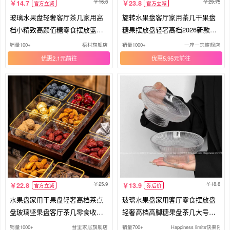
16.8
29.75
14.7
23.8
官方立减
官方立减
玻璃水果盘轻奢客厅茶几家用高
旋转水果盘客厅家用茶几干果盘
档小精致高颜值糖零食摆放篮干
糖果摆放盘轻奢高档2026新款沥
果盘
水篮
销量100+
梧村旗舰店
销量1000+
一座一忘旗舰店
优惠2.1元
优惠5.95元
25.9
18.8
22.8
13.9
官方立减
券后价
水果盘家用干果盘轻奢高档茶点
玻璃水果盘家用客厅零食摆放盘
盘玻璃坚果盘客厅茶几零食收纳
轻奢高档高脚糖果盘茶几大号干
盒子
果盘
销量1000+
彗里家居旗舰店
销量700+
Happiness limits快楽限定