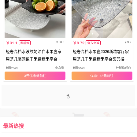
38.8
9.9
31.1
8.72
券后价
官方立减
轻奢高档水波纹奶油白水果盘家
轻奢高档水果盘2026新款客厅家
用茶几高颜值干果盘糖果零食摆
用茶几干果盘糖果零食甜品摆放
放盘
盘
销量400+
小宫崇
销量900+
杜琥旗舰店
3元优惠券
优惠1.18元
1
2
3
4
5
6
>>
最新热搜