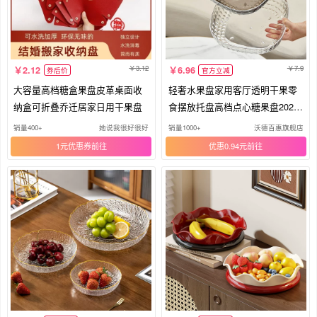
3.12
7.9
2.12
6.96
券后价
官方立减
大容量高档糖盒果盘皮革桌面收
轻奢水果盘家用客厅透明干果零
纳盒可折叠乔迁居家日用干果盘
食摆放托盘高档点心糖果盘2023
新款
销量400+
她说我很好很好
销量1000+
沃德百惠旗舰店
1元优惠券
优惠0.94元