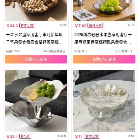
39
7.8
34.3
7.02
官方立减
限时补贴
干果水果盘家用客厅茶几新年瓜
2025新款轻奢水果盘家用客厅干
子坚果零食盘四宫格轻奢高档高
果盘糖果盘高档精致果盘零食摆
颜值
放盘
销量1000+
半岛良品旗舰店
销量300+
天天特卖工厂
优惠4.7元
优惠0.78元
38.8
58
33.1
51
券后价
官方立减