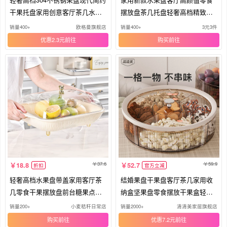
干果托盘家用创意客厅茶几水果
摆放盘茶几托盘轻奢高档精致干
盘
果盘
销量400+
欧格曼旗舰店
销量400+
3元3件
优惠2.3元
购买
37.6
59.9
18.8
52.7
折扣
官方立减
轻奢高档水果盘带盖家用客厅茶
结婚果盘干果盘客厅茶几家用收
几零食干果摆放盘前台糖果点心
纳盒坚果盘零食摆放干果盒轻奢
托盘
高档
销量200+
小麦秸秆日常店
销量2000+
清清美家居旗舰店
购买
优惠7.2元