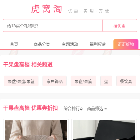
虎窝淘
首页
商品分类
主题活动
福利权益
逛逛好物
干果盘高档 相关频道
果盆/果盘/果篮
家居饰品
果盘/果篓
盘
餐饮具
干果盘高档 优惠券折扣
综合排行⬙
商品筛选