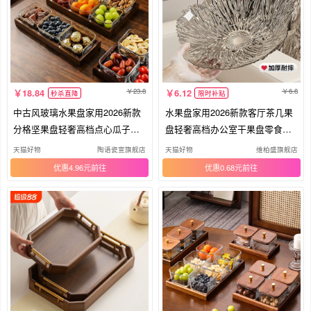
23.8
6.8
18.84
6.12
秒杀直降
限时补贴
中古风玻璃水果盘家用2026新款
水果盘家用2026新款客厅茶几果
分格坚果盘轻奢高档点心瓜子干
盘轻奢高档办公室干果盘零食摆
果盘
放盘
天猫好物
陶语瓷宣旗舰店
天猫好物
维柏盛旗舰店
优惠4.96元
优惠0.68元