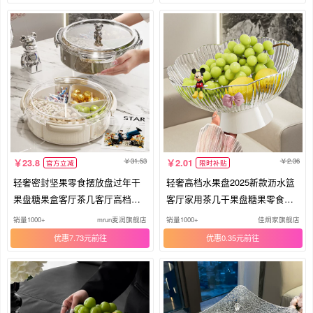
31.53
2.36
23.8
2.01
官方立减
限时补贴
轻奢密封坚果零食摆放盘过年干
轻奢高档水果盘2025新款沥水篮
果盘糖果盒客厅茶几客厅高档水
客厅家用茶几干果盘糖果零食摆
果盘
放盘
销量1000+
mrun麦润旗舰店
销量1000+
佳炯家旗舰店
优惠7.73元
优惠0.35元