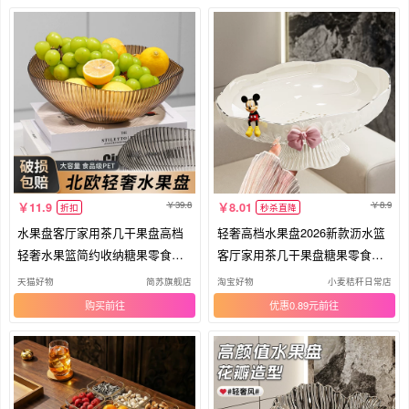
39.8
8.9
11.9
8.01
折扣
秒杀直降
水果盘客厅家用茶几干果盘高档
轻奢高档水果盘2026新款沥水篮
轻奢水果篮简约收纳糖果零食摆
客厅家用茶几干果盘糖果零食摆
放盘
放盘
天猫好物
简苏旗舰店
淘宝好物
小麦秸秆日常店
购买
优惠0.89元