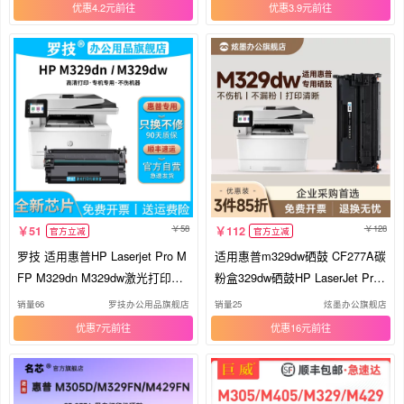
一体机墨盒CF277A/X
aserJet Pro m429fdn
优惠4.2元
优惠3.9元
58
128
51
112
官方立减
官方立减
罗技 适用惠普HP Laserjet Pro M
适用惠普m329dw硒鼓 CF277A碳
FP M329dn M329dw激光打印机
粉盒329dw硒鼓HP LaserJet Pro
复印机一体机黑色硒鼓CF277A墨
MFP M329dn/dw黑白打印机墨盒
销量66
罗技办公用品旗舰店
销量25
炫墨办公旗舰店
盒墨粉碳粉盒晒鼓
77a墨粉易加粉晒鼓
优惠7元
优惠16元