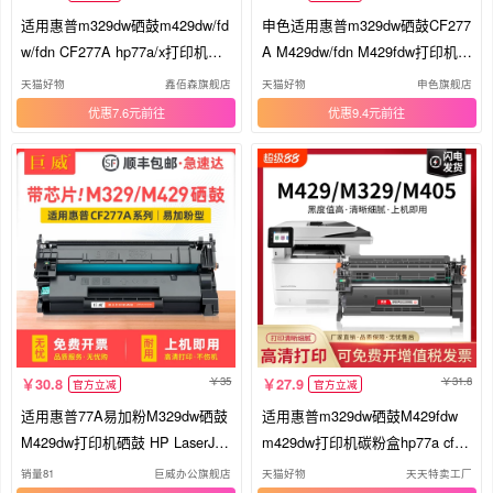
适用惠普m329dw硒鼓m429dw/fd
申色适用惠普m329dw硒鼓CF277
w/fdn CF277A hp77a/x打印机M4
A M429dw/fdn M429fdw打印机墨
05dw/dn/d m305d/dn晒鼓芯片m3
盒HP77A粉盒M405dn/dw m305d
天猫好物
鑫佰森旗舰店
天猫好物
申色旗舰店
29dn m407dn粉盒
碳粉墨粉晒鼓含芯片
优惠7.6元
优惠9.4元
35
31.8
30.8
27.9
官方立减
官方立减
适用惠普77A易加粉M329dw硒鼓
适用惠普m329dw硒鼓M429fdw
M429dw打印机硒鼓 HP LaserJet
m429dw打印机碳粉盒hp77a cf27
Pro MFP M329dn M429fdw/fdn
7a碳粉m305d m405d/dn墨粉盒L
销量81
巨威办公旗舰店
天猫好物
天天特卖工厂