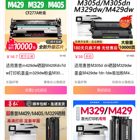
19
165
16.7
35
官方立减
折扣
适用惠普m429dw硒鼓M429fdn/fd
适用惠普M305d dn硒鼓M329dw
w打印机墨盒m329dw粉盒M305d
墨盒M429dw fdn fdw易加粉M405
M405d/dn/dw m407 m406 m431
d dn n dw M406 M407dn M430f
天猫好物
赛格办公旗舰店
天猫好物
科尉办公旗舰店
HP77a/CF277A晒鼓
M431f打印机CF277A
优惠2.3元
购买