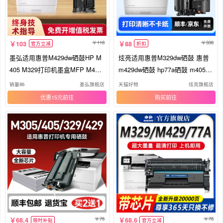
118
338
103
88
官方立减
折扣
墨弘适用惠普M429dw硒鼓HP M
炫亮适用惠普M329dw硒鼓 惠普
405 M329打印机墨盒MFP M405
m429dw硒鼓 hp77a硒鼓 m405dn
dw M407dn M305d碳粉匣CF277
m305d 329dw 405d硒鼓 墨盒粉
销量86
墨弘旗舰店
天猫好物
炫亮旗舰店
A粉盒HP77A易加粉硒鼓
盒 惠普CF277A硒鼓
优惠15元
购买
76
78
68.4
68.6
限时补贴
官方立减