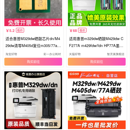
5.2
68
低价
低价
适合惠普M329dw硒鼓芯片dn/M4
适用惠普m329dw硒鼓M429dw C
29dw清零M405d复位m305/77a/c
F277A m429fdw/fdn HP77A墨盒
f277a
M305d M405d/dn M407dn M431f
淘宝好物
彩一办公耗材
天猫好物
智灵美旗舰店
M430f打印机墨粉碳粉
购买
购买