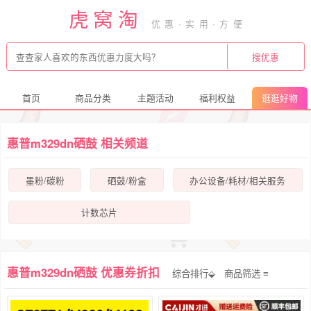
虎窝淘
首页
商品分类
主题活动
福利权益
逛逛好物
惠普m329dn硒鼓 相关频道
墨粉/碳粉
硒鼓/粉盒
办公设备/耗材/相关服务
计数芯片
惠普m329dn硒鼓 优惠券折扣
综合排行⬙
商品筛选