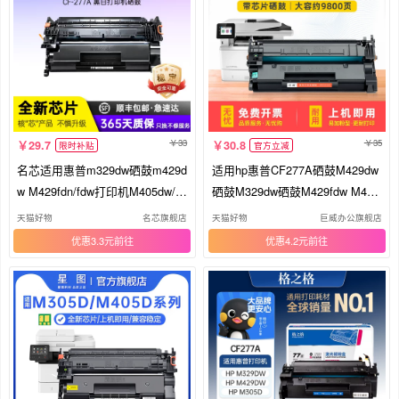
33
35
29.7
30.8
限时补贴
官方立减
名芯适用惠普m329dw硒鼓m429d
适用hp惠普CF277A硒鼓M429dw
w M429fdn/fdw打印机M405dw/d
硒鼓M329dw硒鼓M429fdw M405
n M407dn墨盒MFP M405d M305
dn墨盒M429fdn打印机M305dn晒
天猫好物
名芯旗舰店
天猫好物
巨威办公旗舰店
d/dn CF277A粉盒HP77A
鼓M405d/dw M329dn粉盒
优惠3.3元
优惠4.2元