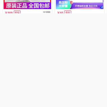
1099
909
65
折扣
低价
HP惠普原装77A硒鼓CF277A硒
适用惠普HP77A硒鼓M305d M40
鼓 适用M429dw M429fdn M429f
5dn/dw打印机CF277A墨盒MFP
dw M305d M329dw M405d 405d
M329
销量7
惠普壹拾壹路专卖店
销量7
优品耗材店
n M405dw打印机硒鼓粉盒
购买
购买
74
68
65.1
56.8
官方立减
券后价
格之格cf277a适用惠普m329dw硒
高宝适用惠普CF277A硒鼓M429f