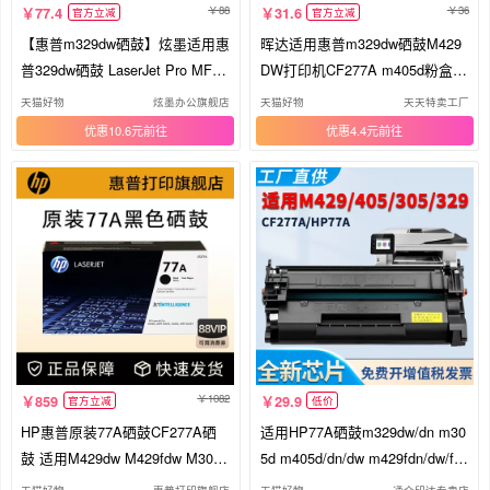
88
36
77.4
31.6
官方立减
官方立减
【惠普m329dw硒鼓】炫墨适用惠
晖达适用惠普m329dw硒鼓M429
普329dw硒鼓 LaserJet Pro MFP
DW打印机CF277A m405d粉盒M
M329dn激光打印机碳粉盒 CF27
405dw m305d墨盒m429fdw/fdn
天猫好物
炫墨办公旗舰店
天猫好物
天天特卖工厂
7A墨盒 77A晒鼓粉
HP77A M431F芯片m407dn
优惠10.6元
优惠4.4元
1082
859
29.9
官方立减
低价
HP惠普原装77A硒鼓CF277A硒
适用HP77A硒鼓m329dw/dn m30
鼓 适用M429dw M429fdw M305d
5d m405d/dn/dw m429fdn/dw/fd
M329dw M405d 405dn M405dw
w m407dn m431f m430f 3PZ56A
天猫好物
惠普打印旗舰店
天猫好物
通众印达专卖店