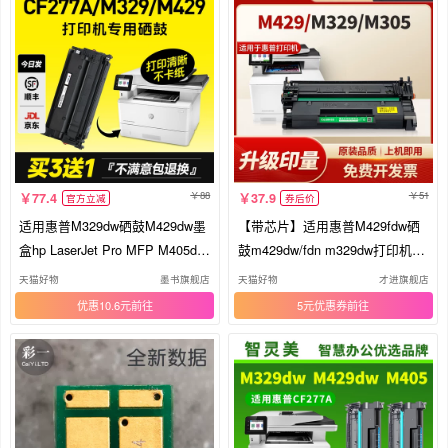
88
51
77.4
37.9
官方立减
券后价
适用惠普M329dw硒鼓M429dw墨
【带芯片】适用惠普M429fdw硒
盒hp LaserJet Pro MFP M405dw/
鼓m429dw/fdn m329dw打印机H
dn/d hp77a打印机429fdw/fdn粉
P77a cf277a M305d M405dn/dw
天猫好物
墨书旗舰店
天猫好物
才进旗舰店
盒M305d CF277A
77x CF277X墨盒M405D
优惠10.6元
5元优惠券