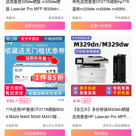
适用惠普329dw硒鼓 m329dw硒
申色适用惠普CF277A碳粉hp77A
鼓 LaserJet Pro MFP M329dn/dw
墨粉m329dw m429dw m429fdw
打印机墨盒CF277A碳粉盒含芯77
m429fdn打印机m405dn硒鼓墨盒
销量56
墨道旗舰店
销量40
申色旗舰店
a/x墨粉原装品质
通用易添加粉m305d/dw
优惠19元
优惠1.5元
75
60.7
45
券后价
低价
77A适用HP惠普CF277A硒鼓M32
【含芯片】多好原装M329dn硒鼓
9 M429 M405 M305 M431f碳粉
适用惠普HP LaserJet Pro MFP
M430f墨盒M407 M406dn打印机
M329dw硒鼓CF277A墨盒77a碳
天猫好物
首亿办公专营店
销量58
多好办公用品旗舰店
dn/dw/fdn/fdw/d格之格
粉盒
3元优惠券
购买