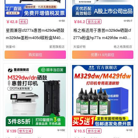
50
95.7
42.8
84.2
折扣
官方立减
星图兼容cf277a惠普m429dw硒鼓
格之格适用于惠普m329dw硒鼓cf
m329dw墨粉m405d碳粉盒M407d
277a粉盒hp77a m429fdw m405d
n m305d m429fdw打印机墨盒hp
n m329dn m429fdn dw m305dn
销量45
星图旗舰店
天猫好物
格之格旗舰店
77A带芯片晒鼓m431f
m407dn打印机墨盒
购买
优惠11.5元
158
12
139
10.5
官方立减
官方立减