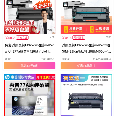
69
35
60.7
31.5
官方立减
限时补贴
伟彩适用惠普M329dw硒鼓m429d
适用惠普M329dw硒鼓m429dw硒
w CF277a粉盒M429fdn/fdw打印
鼓M429fdn/fdw打印机M405dw/d
机M405dw/dn M407dn墨盒MFP
n M407dn墨盒一体机MFP M405
销量4
伟彩旗舰店
销量32
巨威办公旗舰店
M405d M305d/dn HP77A
d M305dn晒鼓HP77A粉盒
优惠8.3元
优惠3.5元