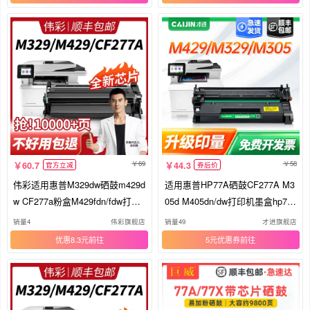
69
58
60.7
44.3
官方立减
券后价
伟彩适用惠普M329dw硒鼓m429d
适用惠普HP77A硒鼓CF277A M3
w CF277a粉盒M429fdn/fdw打印
05d M405dn/dw打印机墨盒hp77x
机M405dw/dn M407dn墨盒MFP
MFP M329dw M429dw M429fdn/
销量4
伟彩旗舰店
销量49
才进旗舰店
M405d M305d/dn HP77A
fdw一体机晒鼓CF277X
优惠8.3元
5元优惠券