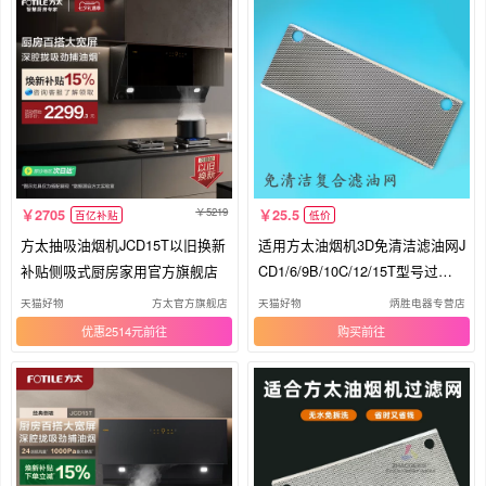
5219
2705
25.5
百亿补贴
低价
方太抽吸油烟机JCD15T以旧换新
适用方太油烟机3D免清洁滤油网J
补贴侧吸式厨房家用官方旗舰店
CD1/6/9B/10C/12/15T型号过滤
网
天猫好物
方太官方旗舰店
天猫好物
炳胜电器专营店
优惠2514元
购买