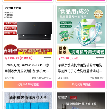
2705
46.28
2299.25
26.28
限时优惠
券后价
Fotile/方太 CXW-258-JCD15T家
芊碟净洗碗机专用洗碗粉专用洗
用侧吸大宽屏变频抽油烟机大吸
涤剂西门子方太洗碗盐清洁剂洗
力正
碗块
淘宝好物
方太官方直销企业店
销量8000+
芊碟净旗舰店
优惠405.75元
20元优惠券