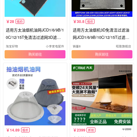
28
30.8
低价
低价
适用方太油烟机油网JCD1/6/9B/1
适用方太油烟机3D免清洁过滤油
0C/12/15T免清洁过滤网3D滤油
网JCD1/6/9B/10C/12/15T过滤网
网片
通用
淘宝好物
小李家电配件
销量8
昭歌旗舰店
购买
购买
2899
14.89
2399
低价
折扣