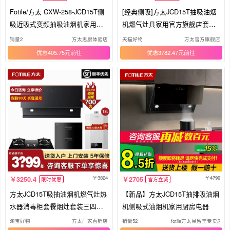
Fotile/方太 CXW-258-JCD15T侧
[经典侧吸]方太JCD15T抽吸油烟
吸近吸式变频抽吸油烟机家用大
机燃气灶具家用官方旗舰店套装
风量
套餐
销量2
方太思厨体验店
天猫好物
方太官方旗舰店
优惠405.75元
优惠3782.47元
3824
4799
3250.4
2705
限时优惠
官方立减
方太JCD15T吸抽油烟机燃气灶热
【新品】方太JCD15T抽排吸油烟
水器消毒柜套餐烟灶套装三四件
机侧吸式油烟机家用厨房电器
套
淘宝好物
方太厂家直销店
销量52
fotile方太易留堂专卖店