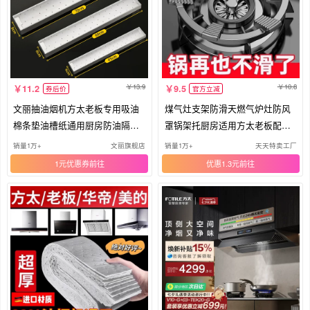
13.9
10.8
11.2
9.5
券后价
官方立减
文丽抽油烟机方太老板专用吸油
煤气灶支架防滑天燃气炉灶防风
棉条垫油槽纸通用厨房防油隔油
罩锅架托厨房适用方太老板配件
贴纸
通用
销量1万+
文丽旗舰店
销量1万+
天天特卖工厂
1元优惠券
优惠1.3元