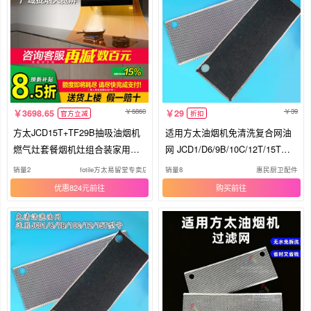
6860
39
3698.65
29
官方立减
折扣
方太JCD15T+TF29B抽吸油烟机
适用方太油烟机免清洗复合网油
燃气灶套餐烟机灶组合装家用厨
网 JCD1/D6/9B/10C/12T/15T过
房
滤网
销量2
fotile方太易留堂专卖店
销量8
惠民厨卫配件
优惠824元
购买