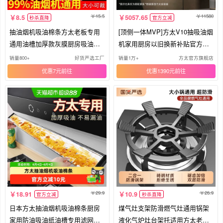
15.5
11580
8.5
5057.65
秒杀直降
官方立减
抽油烟机吸油棉条方太老板专用
[顶侧一体MVP]方太V10抽吸油烟
通用油槽加厚款灰膜厨房吸油垫
机家用厨房以旧换新补贴官方旗
纸
舰店
销量800+
好货严选工厂
销量1万+
方太官方旗舰店
优惠7元
优惠1390元
29.9
26.9
18.91
10.9
官方立减
秒杀直降
日本方太抽油烟机吸油棉条厨房
煤气灶支架防滑燃气灶通用锅架
家用防油吸油纸油槽专用滤网不
液化气炉灶台架托适用方太老板