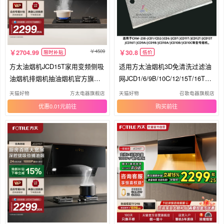
4509
2704.99
30.8
限时补贴
低价
方太油烟机JCD15T家用变频侧吸
适用方太油烟机3D免清洗过滤油
油烟机排烟机抽油烟机官方旗舰
网JCD1/6/9B/10C/12/15T/16T过
店
滤网
天猫好物
方太电器旗舰店
天猫好物
召歌电器旗舰店
优惠0.01元
购买