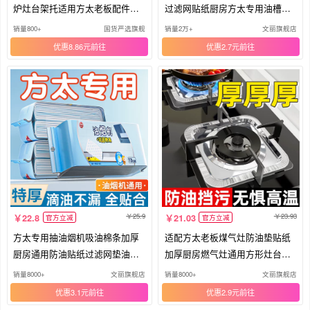
炉灶台架托适用方太老板配件炒
过滤网贴纸厨房方太专用油槽防
锅
油垫
销量800+
国货严选旗舰
销量2万+
文丽旗舰店
优惠8.86元
优惠2.7元
25.9
23.93
22.8
21.03
官方立减
官方立减
方太专用抽油烟机吸油棉条加厚
适配方太老板煤气灶防油垫贴纸
厨房通用防油贴纸过滤网垫油槽
加厚厨房燃气灶通用方形灶台罩
盒罩
锡纸
销量8000+
文丽旗舰店
销量8000+
文丽旗舰店
优惠3.1元
优惠2.9元