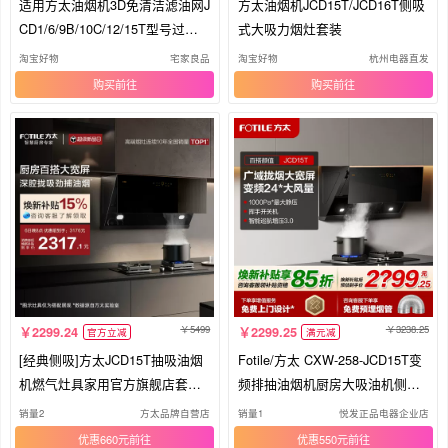
适用方太油烟机3D免清洁滤油网J
方太油烟机JCD15T/JCD16T侧吸
CD1/6/9B/10C/12/15T型号过滤
式大吸力烟灶套装
网
淘宝好物
宅家良品
淘宝好物
杭州电器直发
购买
购买
5499
3238.25
2299.24
2299.25
官方立减
满元减
[经典侧吸]方太JCD15T抽吸油烟
Fotile/方太 CXW-258-JCD15T变
机燃气灶具家用官方旗舰店套装
频排抽油烟机厨房大吸油机侧吸
套餐
家用
销量2
方太品牌自营店
销量1
悦发正品电器企业店
优惠660元
优惠550元