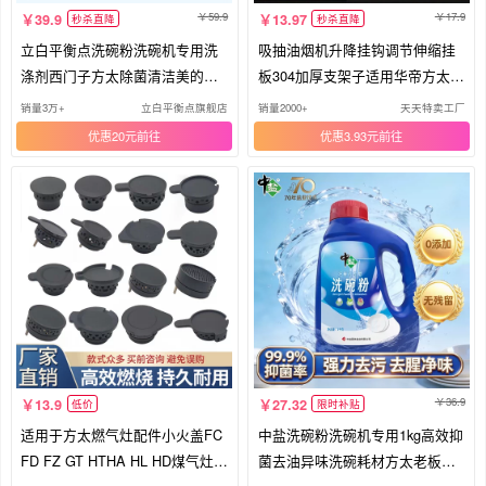
59.9
17.9
39.9
13.97
秒杀直降
秒杀直降
立白平衡点洗碗粉洗碗机专用洗
吸抽油烟机升降挂钩调节伸缩挂
涤剂西门子方太除菌清洁美的清
板304加厚支架子适用华帝方太老
洗剂
板
销量3万+
立白平衡点旗舰店
销量2000+
天天特卖工厂
优惠20元
优惠3.93元
36.9
13.9
27.32
低价
限时补贴
适用于方太燃气灶配件小火盖FC
中盐洗碗粉洗碗机专用1kg高效抑
FD FZ GT HTHA HL HD煤气灶家
菌去油异味洗碗耗材方太老板美