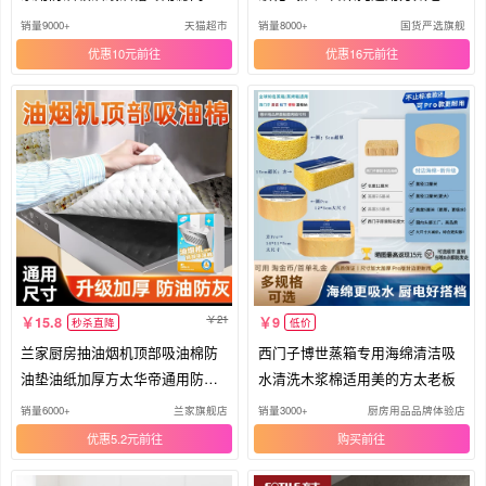
漏油
配件
销量9000+
天猫超市
销量8000+
国货严选旗舰
优惠10元
优惠16元
21
15.8
9
秒杀直降
低价
兰家厨房抽油烟机顶部吸油棉防
西门子博世蒸箱专用海绵清洁吸
油垫油纸加厚方太华帝通用防油
水清洗木浆棉适用美的方太老板
贴纸
销量6000+
兰家旗舰店
销量3000+
厨房用品品牌体验店
优惠5.2元
购买