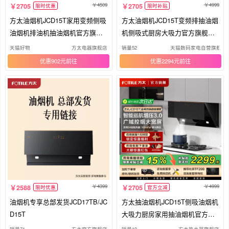
4509
4999
2705
2705
限时优惠
限时补贴
方太油烟机JCD15T家用变频侧吸
方太油烟机JCD15T变频排抽油烟
油烟机排油机抽油烟机官方旗舰
机侧吸式厨房大吸力官方旗舰店0
店
1
天猫好物
方太电器旗舰店
销量52
天猫数码家电自营旗舰店
优惠902元
优惠2294元
4399
4999
2588
2705
限时优惠
官方立减
油烟机专享总部发货JCD17TB/JC
方太抽油烟机JCD15T侧吸油烟机
D15T
大吸力厨房家用抽油烟机官方旗
舰店
销量71
方太官方旗舰店
销量19
方太热水器旗舰店