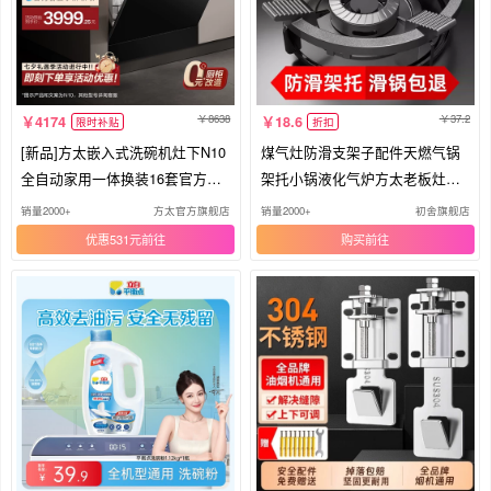
8638
37.2
4174
18.6
限时补贴
折扣
[新品]方太嵌入式洗碗机灶下N10
煤气灶防滑支架子配件天燃气锅
全自动家用一体换装16套官方旗
架托小锅液化气炉方太老板灶台
舰
通用
销量2000+
方太官方旗舰店
销量2000+
初舍旗舰店
优惠531元
购买