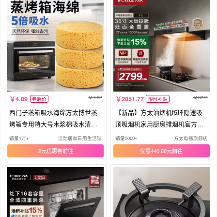
7.82
6274
4.89
2851.77
券后价
限时补贴
西门子蒸箱吸水海绵方太博世蒸
【新品】方太油烟机f5环隐速吸
烤箱专用特大号木浆棉吸水清洁
顶吸烟机家用厨房排烟机官方旗
神器
舰店
销量1万+
洁勋居家日用生活馆
销量5000+
方太电器旗舰店
2元优惠券
优惠440.88元