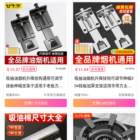
14.29
17.9
13.57
11.64
秒杀直降
秒杀直降
吸抽油烟机升降挂钩通用可调节
吸抽油烟机升降挂钩可调节伸缩3
挂板伸缩支架子适用于老板方太2
04挂板加厚支架适用华帝方太老
240
板
销量6000+
牛享官方旗舰店
销量7000+
狂麦旗舰店
优惠0.72元
优惠6.26元