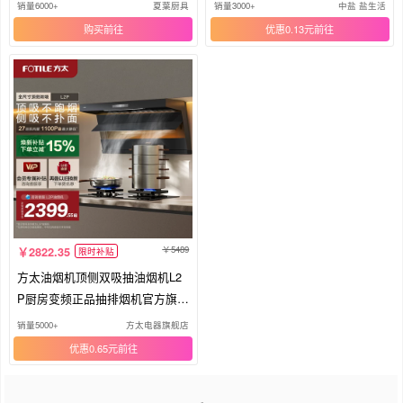
用
的
销量6000+
夏葉厨具
销量3000+
中盐 盐生活
购买
优惠0.13元
5489
2822.35
限时补贴
方太油烟机顶侧双吸抽油烟机L2
P厨房变频正品抽排烟机官方旗舰
店
销量5000+
方太电器旗舰店
优惠0.65元