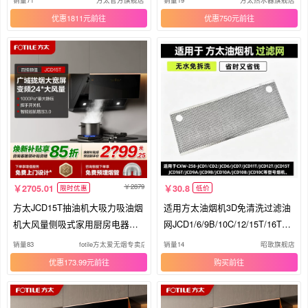
优惠1811元
优惠750元
2879
2705.01
30.8
限时优惠
低价
方太JCD15T抽油机大吸力吸油烟
适用方太油烟机3D免清洗过滤油
机大风量侧吸式家用厨房电器官
网JCD1/6/9B/10C/12/15T/16T过
方店
滤网
销量83
fotile方太爱无烟专卖店
销量14
昭歌旗舰店
优惠173.99元
购买