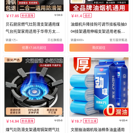
34.9
17.85
41.4
秒杀直降
低价
贝石厨房燃气灶防滑支架通用煤
油烟机升降挂钩可调节挂板吸抽3
气台托架家用适用于华帝方太老
04挂架通用伸缩支架适用老板方
板等
太
销量1万+
贝石旗舰店
销量6000+
官方国货甄选
优惠17.05元
购买
23.8
22.4
14.94
19.7
秒杀直降
官方立减
煤气灶防滑支架通用锅架燃气灶
文丽抽油烟机吸油棉条油盒通用