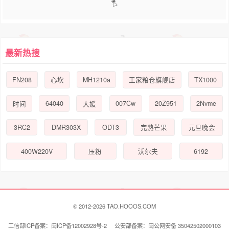
1
2
3
4
5
6
>>
最新热搜
FN208
MH1210a
TX1000
心坎
王家粮仓旗舰店
64040
007Cw
20Z951
2Nvme
时间
大媛
3RC2
DMR303X
ODT3
完熟芒果
元旦晚会
400W220V
6192
压粉
沃尔夫
© 2012-2026 TAO.HOOOS.COM
工信部ICP备案：闽ICP备12002928号-2 公安部备案：闽公网安备 35042502000103