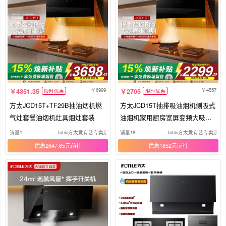
6999
4557
4351.35
2705
限时优惠
限时优惠
方太JCD15T+TF29B抽油烟机燃
方太JCD15T抽排吸油烟机侧吸式
气灶套餐油烟机灶具烟灶套装
油烟机家用厨房宽屏变频大吸力
烟机
销量1
fotile方太爱有艺专卖店
销量18
fotile方太爱有艺专卖店
优惠2647.65元
优惠1852元