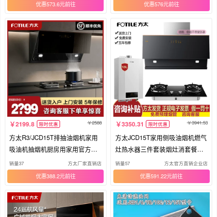
优惠573.6元
优惠576元
2588
3941.53
2199.8
3350.31
限时优惠
限时优惠
方太R3/JCD15T排抽油烟机家用
方太JCD15T家用侧吸油烟机燃气
吸油机抽烟机厨房用家用官方特
灶热水器三件套装烟灶消套餐变
价
频大
销量37
方太厂家直销店
销量57
方太官方直销企业店
优惠388.2元
优惠591.22元