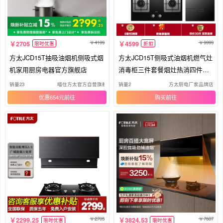
4199
9999
2705
4599
限时优惠
折扣
方太JCD15T抽吸油烟机侧吸式烟
方太JCD15T侧吸式油烟机燃气灶
机家用厨房电器官方旗舰店
消毒柜三件套餐烟灶热消四件套
装R3
销量23
喵住方太官方自营旗舰店
销量2
方太厨电厂家品牌店
优惠654元
购买
2705
7607
2299.25
3824.53
限时优惠
限时优惠