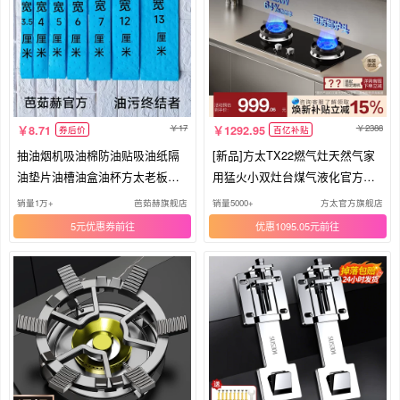
17
2388
8.71
1292.95
券后价
百亿补贴
抽油烟机吸油棉防油贴吸油纸隔
[新品]方太TX22燃气灶天然气家
油垫片油槽油盒油杯方太老板通
用猛火小双灶台煤气液化官方旗
用
舰
销量1万+
芭茹赫旗舰店
销量5000+
方太官方旗舰店
5元优惠券
优惠1095.05元