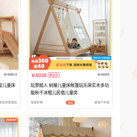
586.3
6053
6038
券后价
型儿童床
玩梦超人 树屋儿童床帐篷玩乐床实木多功
能秋千冰棍儿民宿儿童房
泰百货官营店
淘宝好物
湖海户外馆