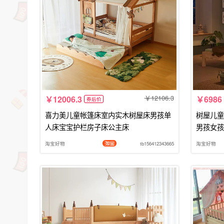
12106.3
12006.3
6986
券后价
喜力美儿童帐篷床室内实木树屋床男孩单
树屋儿童
人床宝宝护栏房子床公主床
男孩女孩
淘宝好物
tb156412343665
淘宝好物