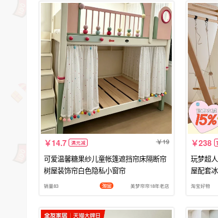
19
14.7
238
满元减
可爱温馨糖果纱儿童帐篷遮挡帘床隔断帘
玩梦超人
树屋装饰帘白色隐私小窗帘
屋配套冰
销量83
美梦帘帘18年老店
淘宝好物