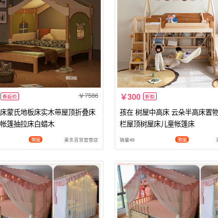
7586
300
券后价
折扣
床蒙氏地板床实木带屋顶折叠床
孩在 树屋中高床 云朵半高床置
帐篷抽拉床白蜡木
栏屋顶树屋床儿童帐篷床
莱东百货官营店
销量49