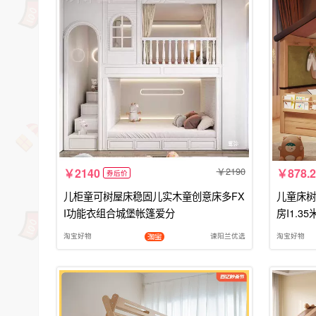
2190
2140
878.2
券后价
儿柜童可树屋床稳固儿实木童创意床多FX
儿童床树
I功能衣组合城堡帐篷爱分
房I1.
淘宝好物
谏阳兰优选
淘宝好物