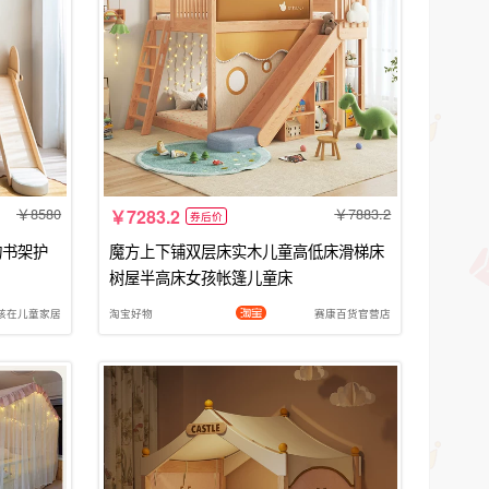
8580
7883.2
7283.2
券后价
物书架护
魔方上下铺双层床实木儿童高低床滑梯床
树屋半高床女孩帐篷儿童床
孩在儿童家居
淘宝好物
赛康百货官营店