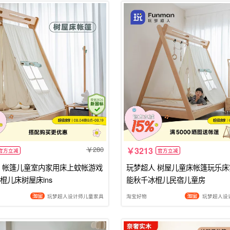
280
3213
官方立减
官方立减
 帐篷儿童室内家用床上蚊帐游戏
玩梦超人 树屋儿童床帐篷玩乐
棍儿床树屋床ins
能秋千冰棍儿民宿儿童房
玩梦超人设计师儿童家具
淘宝好物
玩梦超人设