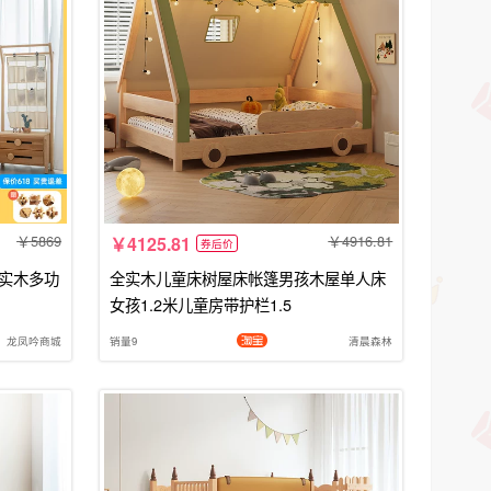
5869
4916.81
4125.81
券后价
床实木多功
全实木儿童床树屋床帐篷男孩木屋单人床
女孩1.2米儿童房带护栏1.5
龙凤吟商城
销量9
清晨森林