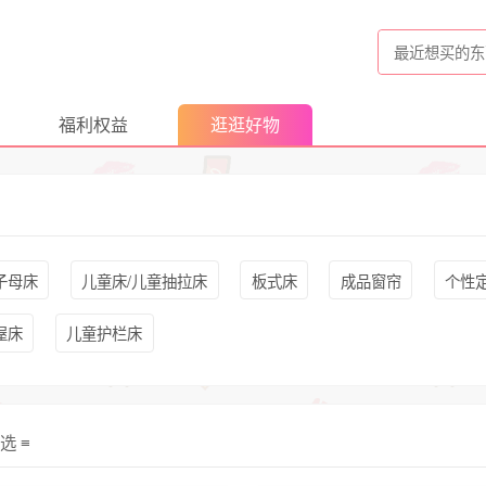
福利权益
逛逛好物
子母床
儿童床/儿童抽拉床
板式床
成品窗帘
个性定
屋床
儿童护栏床
筛选