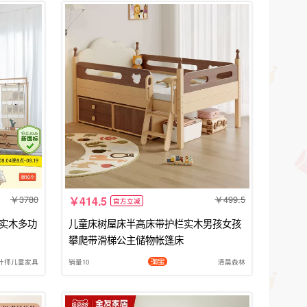
3780
499.5
414.5
官方立减
床实木多功
儿童床树屋床半高床带护栏实木男孩女孩
攀爬带滑梯公主储物帐篷床
计师儿童家具
销量10
清晨森林