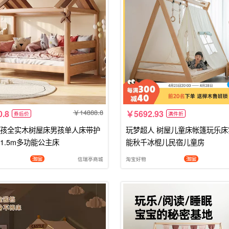
14888.8
0.8
5692.93
券后价
满件折
孩全实木树屋床男孩单人床带护
玩梦超人 树屋儿童床帐篷玩乐
1.5m多功能公主床
能秋千冰棍儿民宿儿童房
信瑞亭商城
淘宝好物