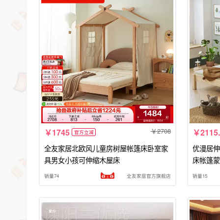
2708
1745
2115
官方立减
全友家居北欧风儿童房树屋帐篷床卧室家
优漫居伸
具男女小孩可伸缩木屋床
床帐篷蒙
销量74
全友家居官方旗舰店
销量15