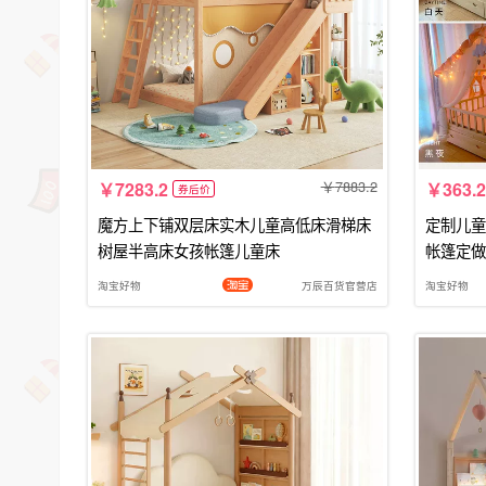
7883.2
7283.2
363.2
券后价
魔方上下铺双层床实木儿童高低床滑梯床
定制儿童
树屋半高床女孩帐篷儿童床
帐篷定做
淘宝好物
万辰百货官营店
淘宝好物