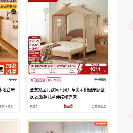
90
4628
3239
官方立减
木地台床
全友家居北欧原木风儿童实木树屋床卧室
2026新款儿童伸缩帐篷床
奢实木家具厂
销量5
全友旗舰店