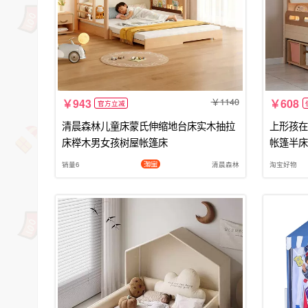
1140
943
608
官方立减
清晨森林儿童床蒙氏伸缩地台床实木抽拉
上形孩在
床榉木男女孩树屋帐篷床
帐篷半床
销量6
清晨森林
淘宝好物