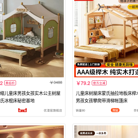
3488
.2
79.2
券后价
官方立减
缩儿童床男孩女孩实木公主树屋
儿童床树屋床蒙氏抽拉地板床榉
氏冰棍床秘密基地
男孩女孩攀爬带滑梯帐篷床
优漫居旗舰店
销量80
奈