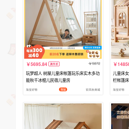
5872
5695.84
1485
满件折
玩梦超人 树屋儿童床帐篷玩乐床实木多功
儿童床女
能秋千冰棍儿民宿儿童房
栏帐篷床
淘宝好物
钦风秋商城
淘宝好物