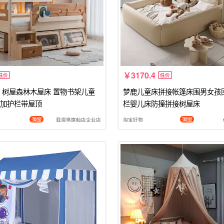
3170.4
低价
低价
 树屋森林木屋床 置物书架儿童
梦鹿儿童床拼接帐篷床围男女孩
加护栏带屋顶
栏婴儿床防撞拼接树屋床
载煜祺旗舢店企业店
淘宝好物