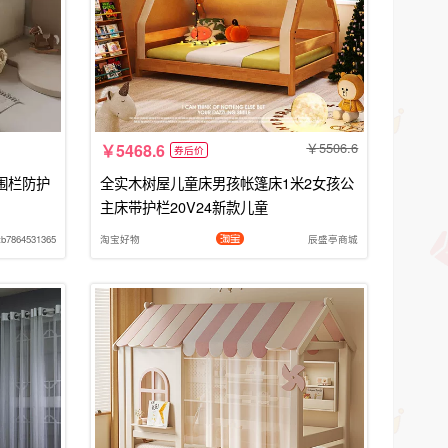
5506.6
5468.6
券后价
围栏防护
全实木树屋儿童床男孩帐篷床1米2女孩公
主床带护栏20V24新款儿童
tb7864531365
淘宝好物
辰盛亭商城