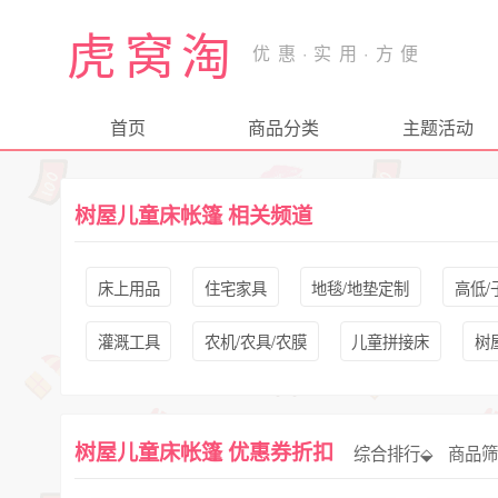
虎窝淘
首页
商品分类
主题活动
树屋儿童床帐篷 相关频道
床上用品
住宅家具
地毯/地垫定制
高低/
灌溉工具
农机/农具/农膜
儿童拼接床
树
树屋儿童床帐篷 优惠券折扣
综合排行⬙
商品