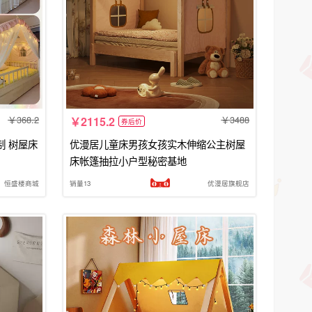
368.2
3488
2115.2
券后价
制 树屋床
优漫居儿童床男孩女孩实木伸缩公主树屋
床帐篷抽拉小户型秘密基地
恒盛楼商城
销量13
优漫居旗舰店