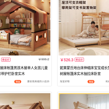
906.2
526.3
券后价
券后价
屋床帐篷男孩木屋单人女孩儿童
妮果蒙氏地台床伸缩床宝宝成长
35米带护栏卧室实木
树屋帐篷床实木抽拉床卧室
康安苑商城的小店25
淘宝好物
和