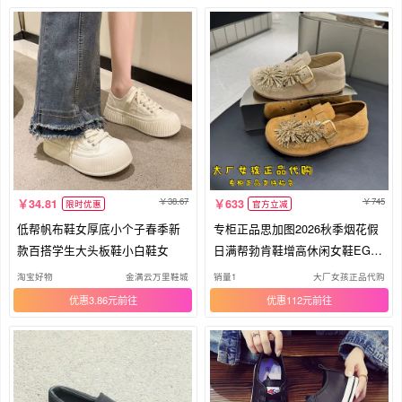
38.67
745
34.81
633
限时优惠
官方立减
低帮帆布鞋女厚底小个子春季新
专柜正品思加图2026秋季烟花假
款百搭学生大头板鞋小白鞋女
日满帮勃肯鞋增高休闲女鞋EG12
1CM6
淘宝好物
金满云万里鞋城
销量1
大厂女孩正品代购
优惠3.86元
优惠112元