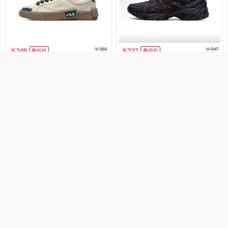
369
347
349
327
券后价
券后价
FILA 斐乐潮牌 POP 织物合成革
ASICS Gel-170TR 织物合成革耐
圆头系带 低帮 板鞋 男款 米白蓝
低帮 休闲跑步鞋 男女同款 黑色
销量200+
满淮运动
销量200+
满淮运动
20元优惠券
20元优惠券