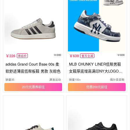
246
839
226
639
券后价
官方立减
adidas Grand Court Base 00s 柔
MLB CHUNKY LINER低帮男鞋
软舒适薄底低帮板鞋 男款 灰粽色
女鞋厚底增高满印NY大LOGO魔
术贴学长鞋
销量35
满淮运动
销量100+
偶尔卖卖鞋
20元优惠券
优惠200元