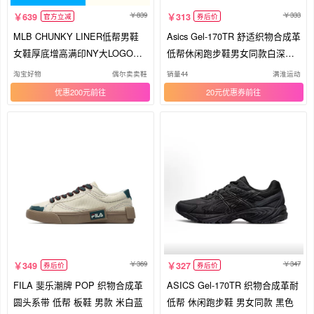
839
333
639
313
官方立减
券后价
MLB CHUNKY LINER低帮男鞋
Asics Gel-170TR 舒适织物合成革
女鞋厚底增高满印NY大LOGO魔
低帮休闲跑步鞋男女同款白深蓝
术贴学长鞋
色
淘宝好物
偶尔卖卖鞋
销量44
满淮运动
优惠200元
20元优惠券
369
347
349
327
券后价
券后价
FILA 斐乐潮牌 POP 织物合成革
ASICS Gel-170TR 织物合成革耐
圆头系带 低帮 板鞋 男款 米白蓝
低帮 休闲跑步鞋 男女同款 黑色