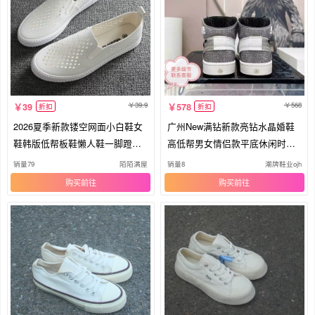
39.9
568
39
578
折扣
折扣
2026夏季新款镂空网面小白鞋女
广州New满钻新款亮钻水晶婚鞋
鞋韩版低帮板鞋懒人鞋一脚蹬套
高低帮男女情侣款平底休闲时尚
脚鞋
运动
销量79
陌陌满屋
销量8
潮牌鞋业ojh
购买
购买