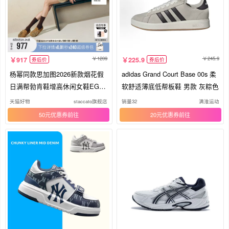
1209
245.9
917
225.9
券后价
券后价
杨幂同款思加图2026新款烟花假
adidas Grand Court Base 00s 柔
日满帮勃肯鞋增高休闲女鞋EG12
软舒适薄底低帮板鞋 男款 灰粽色
1CM6
天猫好物
staccato旗舰店
销量32
满淮运动
50元优惠券
20元优惠券