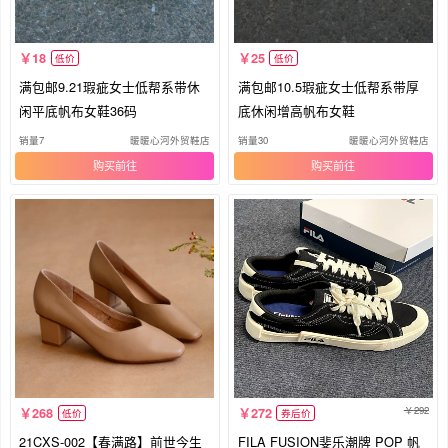
18
25
低价
低价
满包邮9.21瑕疵女士低帮系带休
满包邮10.5瑕疵女士低帮系带厚
闲平底帆布女鞋36码
底休闲增高帆布女鞋
销量7
暖暖心河外贸鞋店
销量30
暖暖心河外贸鞋店
购买
购买
292
268
272
低价
券后价
21CXS-002【春满路】前世今生
FILA FUSION斐乐潮牌 POP 帆