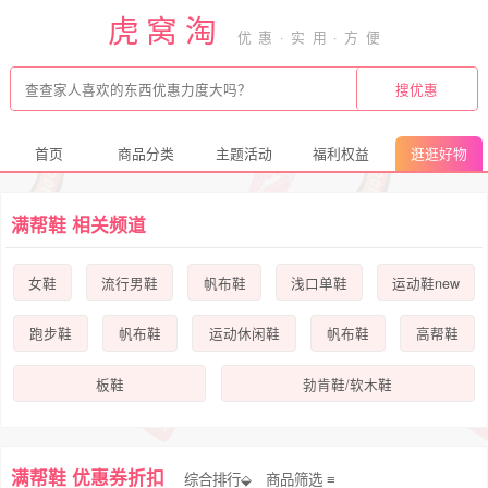
虎窝淘
首页
商品分类
主题活动
福利权益
逛逛好物
满帮鞋 相关频道
女鞋
流行男鞋
帆布鞋
浅口单鞋
运动鞋new
跑步鞋
帆布鞋
运动休闲鞋
帆布鞋
高帮鞋
板鞋
勃肯鞋/软木鞋
满帮鞋 优惠券折扣
综合排行⬙
商品筛选