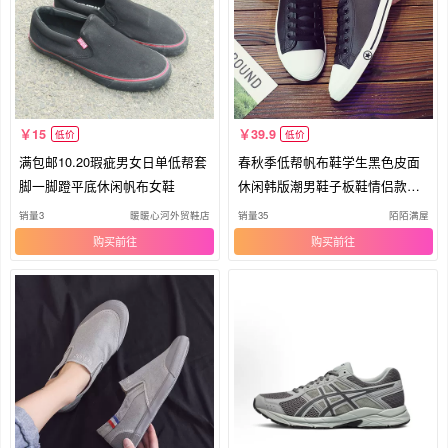
15
39.9
低价
低价
满包邮10.20瑕疵男女日单低帮套
春秋季低帮帆布鞋学生黑色皮面
脚一脚蹬平底休闲帆布女鞋
休闲韩版潮男鞋子板鞋情侣款大
码45
销量3
暖暖心河外贸鞋店
销量35
陌陌满屋
购买
购买