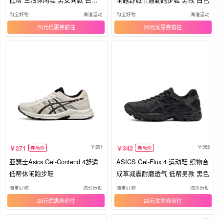
色
淘宝好物
满淮运动
淘宝好物
满淮运动
20元优惠券
20元优惠券
291
362
271
342
券后价
券后价
亚瑟士Asics Gel-Contend 4舒适
ASICS Gel-Flux 4 运动鞋 织物合
低帮休闲跑步鞋
成革减震耐磨透气 低帮男款 黑色
淘宝好物
满淮运动
淘宝好物
满淮运动
20元优惠券
20元优惠券