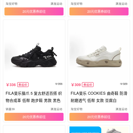
淘宝好物
满淮运动
淘宝好物
满淮运动
20元优惠券
20元优惠券
356
329
336
309
券后价
券后价
FILA斐乐猫爪 5 复古舒适百搭 织
FILA斐乐 COOKIES 曲奇鞋 防滑
物合成革 低帮 跑步鞋 男款 黑色
耐磨透气 低帮 女款 豆腐白
销量39
满淮运动
淘宝好物
满淮运动
20元优惠券
20元优惠券