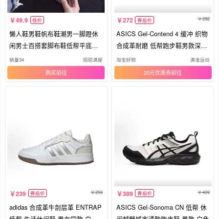
292
49.9
272
低价
券后价
懒人鞋男鞋帆布鞋潮男一脚蹬休
ASICS Gel-Contend 4 缓冲 织物
闲男士百搭套脚布鞋低帮平底透
合成革耐磨 低帮跑步鞋男款深灰
气鞋
色
销量34
陌陌满屋
淘宝好物
满淮运动
购买
20元优惠券
259
409
239
389
券后价
券后价
adidas 合成革牛剖层革 ENTRAP
ASICS Gel-Sonoma CN 低帮 休
低帮 生活休闲鞋 男女同款 白银
闲越野城市通勤跑步鞋 男款 白色