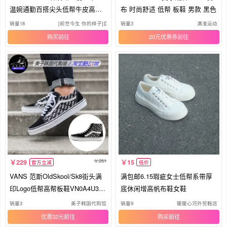
温婉通勤百搭尖头低帮牛皮高跟
布 时尚舒适 低帮 板鞋 男款 黑色
鞋
销量18
[前世今生 你的样子]自然、清新、朴素、纯粹。
销量3
满淮运动
购买
20元优惠券
261
229
15
官方立减
低价
VANS 范斯OldSkool/Sk8街头满
满包邮6.15瑕疵女士低帮系带厚
印Logo低帮高帮板鞋VN0A4U3B
底休闲增高帆布鞋女鞋
TEZ现货
销量3
美子韩国代购馆
销量9
暖暖心河外贸鞋店
优惠32元
购买