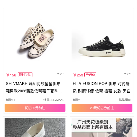
218
273
158
253
限时补贴
券后价
SELVMAKE 满印豹纹星星帆布
FILA FUSION POP 帆布 时尚舒
鞋男款2026新款低帮鞋子夏季透
适 耐磨轻便 低帮 板鞋 女款 黑白
气板鞋
销量11
绅履SELVMAKE
销量4
满淮运动
优惠60元
20元优惠券