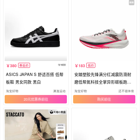
400
380
183
券后价
低价
ASICS JAPAN S 舒适百搭 低帮
安踏塑胶先锋满分红减震防滑耐
板鞋 男女同款 黑白
磨低帮氮科技全掌异形碳板跑步
鞋
淘宝好物
满淮运动
淘宝好物
还不错体育
20元优惠券
购买