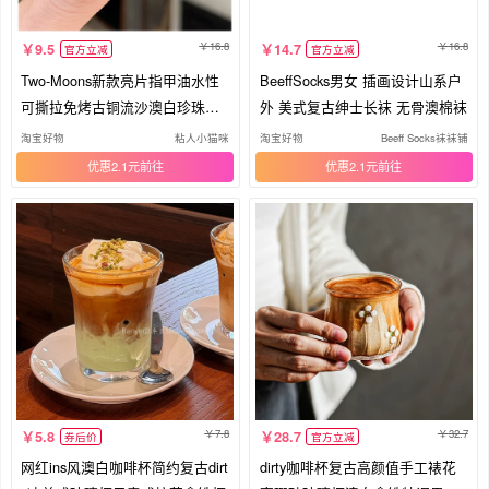
16.8
16.8
9.5
14.7
官方立减
官方立减
Two-Moons新款亮片指甲油水性
BeeffSocks男女 插画设计山系户
可撕拉免烤古铜流沙澳白珍珠亮
外 美式复古绅士长袜 无骨澳棉袜
油
淘宝好物
粘人小猫咪
淘宝好物
Beeff Socks袜袜铺
优惠2.1元
优惠2.1元
7.8
32.7
5.8
28.7
券后价
官方立减
网红ins风澳白咖啡杯简约复古dirt
dirty咖啡杯复古高颜值手工裱花