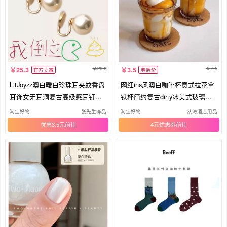
28.8
7.5
25.3
3.5
官方立减
券后价
LitJoyzz澳白暖白珍珠耳夹蚊香盘
网红ins风澳白咖啡杯意式拉花拿
耳饰女无耳洞复古高级感耳钉耳
铁杯简约复古dirty冰美式玻璃杯
环
子
淘宝好物
张先生饰品
淘宝好物
从涛酒店用品
优惠3.5元
4元优惠券