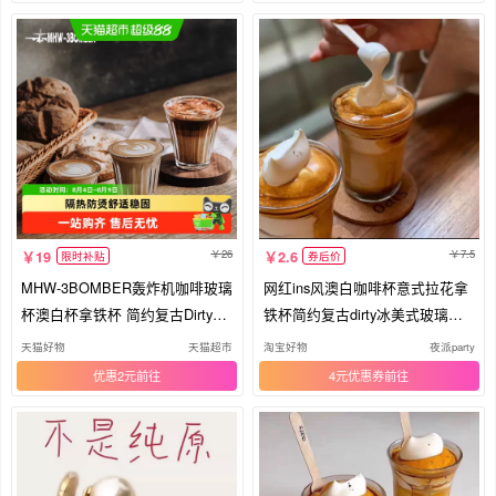
26
7.5
19
2.6
限时补贴
券后价
MHW-3BOMBER轰炸机咖啡玻璃
网红ins风澳白咖啡杯意式拉花拿
杯澳白杯拿铁杯 简约复古Dirty咖
铁杯简约复古dirty冰美式玻璃杯
啡杯
子
天猫好物
天猫超市
淘宝好物
夜派party
优惠2元
4元优惠券