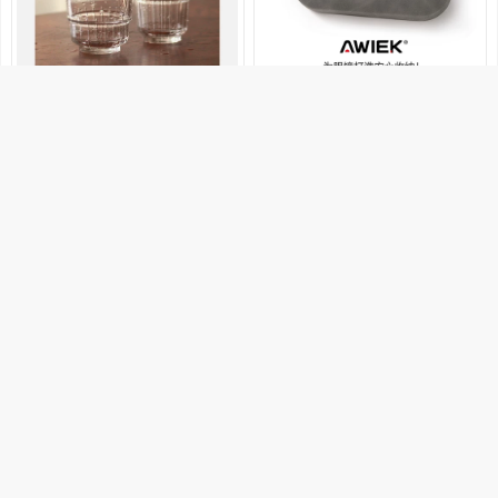
14.5
14.34
12.5
12.54
折扣
官方立减
玻璃咖啡杯子Dirty杯澳白杯家用
眼镜盒高级感男款防压便携抗压
耐热复古竖纹牛奶拿铁杯可叠
复古墨镜合收纳盒近视太阳眼睛
小巧
销量300+
小器物
销量100+
澳维克旗舰店
购买
优惠1.8元