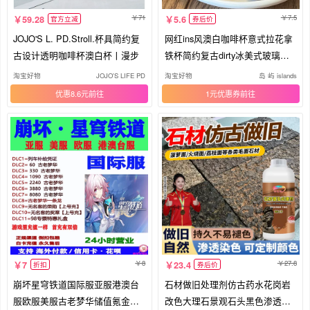
71
7.5
59.28
5.6
官方立减
券后价
JOJO'S L. PD.Stroll.杯具简约复
网红ins风澳白咖啡杯意式拉花拿
古设计透明咖啡杯澳白杯丨漫步
铁杯简约复古dirty冰美式玻璃杯
子
淘宝好物
JOJO'S LIFE PD
淘宝好物
岛 屿 islands
优惠8.6元
1元优惠券
8
27.8
7
23.4
折扣
券后价
崩坏星穹铁道国际服亚服港澳台
石材做旧处理剂仿古药水花岗岩
服欧服美服古老梦华储值氪金直
改色大理石景观石头黑色渗透染