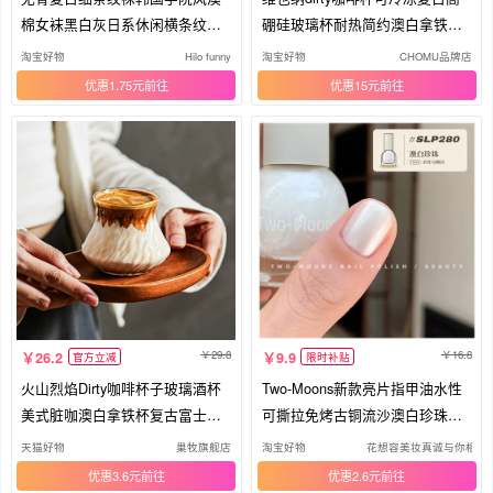
棉女袜黑白灰日系休闲横条纹堆
硼硅玻璃杯耐热简约澳白拿铁杯
堆袜
子
淘宝好物
Hilo funny
淘宝好物
CHOMU品牌店
优惠1.75元
优惠15元
29.8
16.8
26.2
9.9
官方立减
限时补贴
火山烈焰Dirty咖啡杯子玻璃酒杯
Two-Moons新款亮片指甲油水性
美式脏咖澳白拿铁杯复古富士山
可撕拉免烤古铜流沙澳白珍珠亮
杯
油
天猫好物
巢牧旗舰店
淘宝好物
花想容美妆真诚与你相伴
优惠3.6元
优惠2.6元