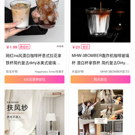
6.8
1.99
23
券后价
低价
网红ins风澳白咖啡杯意式拉花拿
MHW-3BOMBER轰炸机咖啡玻璃
铁杯简约复古dirty冰美式玻璃杯
杯 澳白杯拿铁杯 简约复古Dirty咖
子
啡杯
淘宝好物
Happiness limits快楽限定
天猫好物
MHW-3BOMBER官方旗舰
4元优惠券
购买