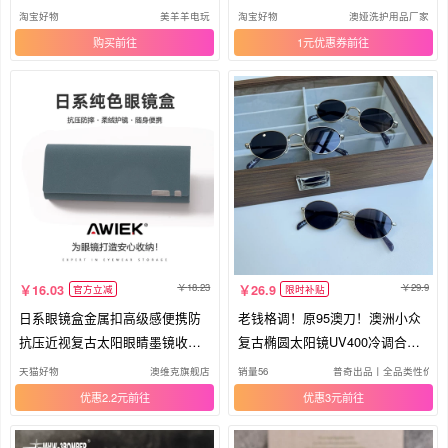
充
色漆
淘宝好物
美羊羊电玩
淘宝好物
澳娅洗护用品厂家
购买
1元优惠券
18.23
29.9
16.03
26.9
官方立减
限时补贴
日系眼镜盒金属扣高级感便携防
老钱格调！原95澳刀！澳洲小众
抗压近视复古太阳眼睛墨镜收纳
复古椭圆太阳镜UV400冷调合金
女男
墨镜
天猫好物
澳维克旗舰店
销量56
普奇出品丨全品类性价比
优惠2.2元
优惠3元