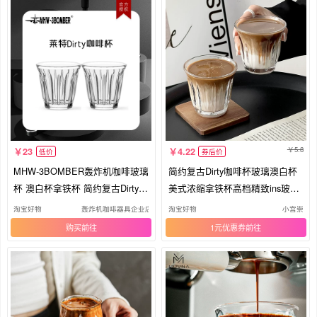
5.8
23
4.22
低价
券后价
MHW-3BOMBER轰炸机咖啡玻璃
简约复古Dirty咖啡杯玻璃澳白杯
杯 澳白杯拿铁杯 简约复古Dirty咖
美式浓缩拿铁杯高档精致ins玻璃
啡杯
杯
淘宝好物
轰炸机咖啡器具企业店
淘宝好物
小宫崇
购买
1元优惠券