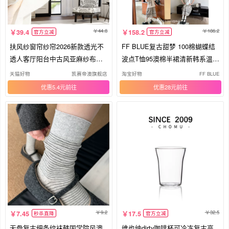
44.8
186.2
39.4
158.2
官方立减
官方立减
扶风纱窗帘纱帘2026新款透光不
FF BLUE复古甜梦 100棉蝴蝶结
透人客厅阳台中古风亚麻纱布高
波点T恤95澳棉半裙清新韩系温柔
级感
套装
天猫好物
凯赛帝澳旗舰店
淘宝好物
FF BLUE
优惠5.4元
优惠28元
9.2
32.5
7.45
17.5
秒杀直降
官方立减
无骨复古细条纹袜韩国学院风澳
维也纳dirty咖啡杯可冷冻复古高