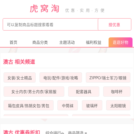
虎窝淘
首页
商品分类
主题活动
福利权益
逛逛好物
澳古 相关频道
女装/女士精品
电玩/配件/游戏/攻略
ZIPPO/瑞士军刀/眼镜
女士内衣/男士内衣/家居服
配套器具
咖啡杯
箱包皮具/热销女包/男包
中筒袜
玻璃杯
太阳眼镜
彩妆/香水/美妆工具
定制成品光学镜
澳古 优惠券折扣
综合排行⬙
商品筛选
饰品/流行首饰/时尚饰品新
耳环
耳钉
基础建材