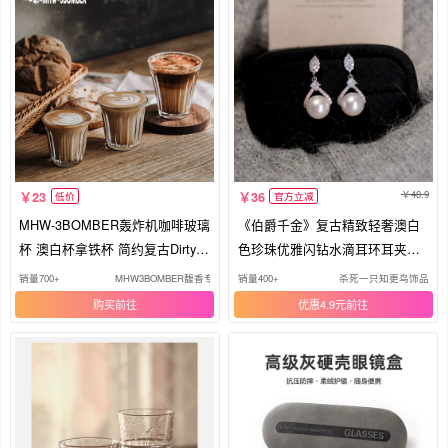
40.9
23
36
低价
官方立减
MHW-3BOMBER轰炸机咖啡玻璃
《伯爵千金》复古精致轻奢澳白
杯 澳白杯拿铁杯 简约复古Dirty咖
色珍珠优雅闪钻水滴耳环耳夹耳
啡杯
饰女
销量700+
MHW3BOMBER馥香专卖店
销量400+
杀死一只知更鸟饰品
购买
优惠4.9元