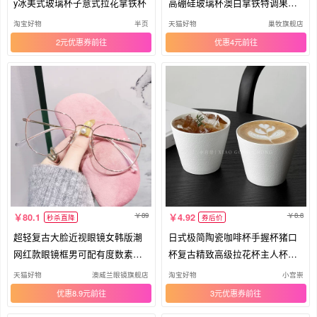
y冰美式玻璃杯子意式拉花拿铁杯
高硼硅玻璃杯澳白拿铁特调果汁
杯
淘宝好物
半页
天猫好物
巢牧旗舰店
2元优惠券
优惠4元
89
8.8
80.1
4.92
秒杀直降
券后价
超轻复古大脸近视眼镜女韩版潮
日式极简陶瓷咖啡杯手握杯猪口
网红款眼镜框男可配有度数素颜
杯复古精致高级拉花杯主人杯澳
眼睛
白杯
天猫好物
澳威兰眼镜旗舰店
淘宝好物
小宫崇
优惠8.9元
3元优惠券