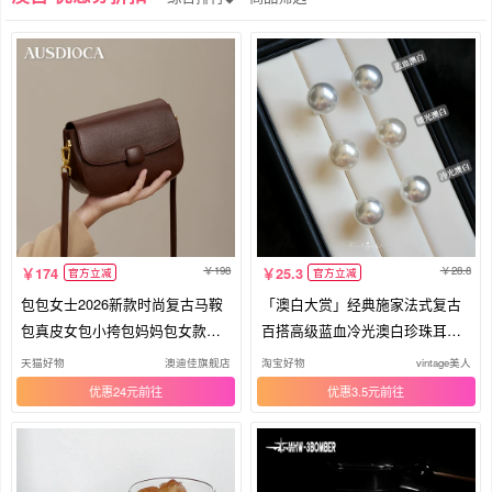
色浆
成品窗帘
眼镜盒
居家布艺
餐饮具
STEAM
时尚套装
马鞍包
指甲油
198
28.8
174
25.3
官方立减
官方立减
包包女士2026新款时尚复古马鞍
「澳白大赏」经典施家法式复古
包真皮女包小挎包妈妈包女款斜
百搭高级蓝血冷光澳白珍珠耳环
挎包
耳夹
天猫好物
澳迪佳旗舰店
淘宝好物
vintage美人
优惠24元
优惠3.5元