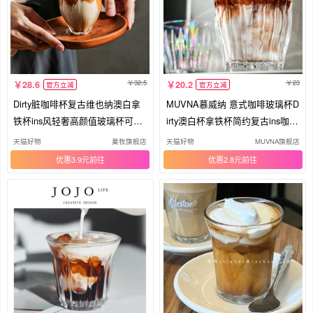
32.5
23
28.6
20.2
官方立减
官方立减
Dirty脏咖啡杯复古维也纳澳白拿
MUVNA慕威纳 意式咖啡玻璃杯D
铁杯ins风轻奢高颜值玻璃杯可冷
irty澳白杯拿铁杯简约复古ins咖啡
冻
杯
天猫好物
巢牧旗舰店
天猫好物
MUVNA旗舰店
优惠3.9元
优惠2.8元