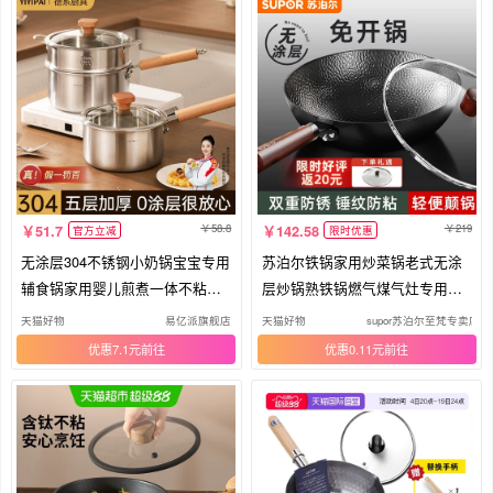
58.8
219
51.7
142.58
官方立减
限时优惠
无涂层304不锈钢小奶锅宝宝专用
苏泊尔铁锅家用炒菜锅老式无涂
辅食锅家用婴儿煎煮一体不粘蒸
层炒锅熟铁锅燃气煤气灶专用免
锅
开锅
天猫好物
易亿派旗舰店
天猫好物
supor苏泊尔至梵专卖店
优惠7.1元
优惠0.11元