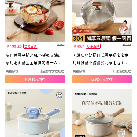
194
45.8
139.25
45.7
官方立减
秒杀直降
康巴赫雪平锅316L不锈钢无涂层
无涂层小奶锅日式雪平锅宝宝专
家用泡面锅宝宝辅食奶锅一人食
用辅食锅不锈钢婴儿家用泡面汤
汤锅
锅
天猫好物
康巴赫官方旗舰店
天猫好物
易亿派旗舰店
优惠39元
优惠0.1元