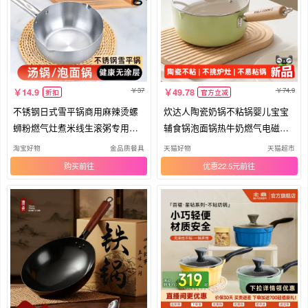
37
74.9
14.9
49.78
折扣
官方立减
不锈钢日式雪平锅商用麻辣烫螺
炊达人陶瓷奶锅不粘锅婴儿宝宝
蛳粉燃气灶煮米线生滚粥专用奶
辅食锅泡面锅热牛奶燃气电磁炉
汤锅
通用
淘宝好物
金品质餐具
天猫好物
天猫超市
购买
优惠22.5元