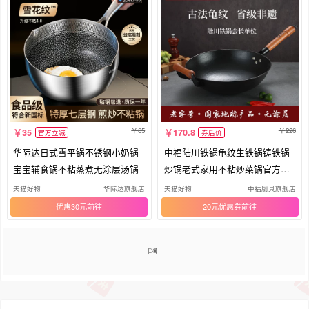
65
226
35
170.8
官方立减
券后价
华际达日式雪平锅不锈钢小奶锅
中福陆川铁锅龟纹生铁锅铸铁锅
宝宝辅食锅不粘蒸煮无涂层汤锅
炒锅老式家用不粘炒菜锅官方旗
舰店
天猫好物
华际达旗舰店
天猫好物
中福厨具旗舰店
优惠30元
20元优惠券
1
2
3
4
5
>>