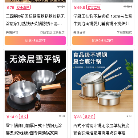
124
79.4
79
69.8
秒杀直降
官方立减
三四钢®新国标健康铁锅铁炒锅无
学厨玉桂狗不粘奶锅 16cm带盖煮
涂层家用熟铁炒菜锅防锈不易粘
牛奶泡面锅婴儿辅食锅不挑炉灶
锅
天猫好物
叁肆钢厨具旗舰店
天猫好物
学厨旗舰店
优惠45元
优惠9.6元
23
40
14.9
33
折扣
券后价
雪平锅商用加厚日式不锈钢无涂
西式不锈钢汁锅无涂层单柄复底
层煮粥米线粉面专用汤锅家用小
辅食锅烘焙家用商用奶锅电磁炉