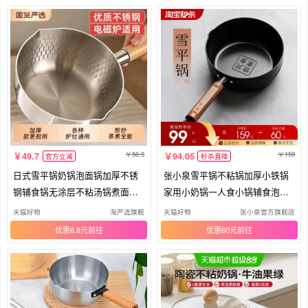
56.5
159
49.7
94.05
官方立减
秒杀直降
日式雪平锅奶锅泡面锅加厚不锈
张小泉雪平锅不粘锅加厚小铁锅
钢辅食锅无涂层不粘汤锅煮面锅
家用小奶锅一人食小锅辅食泡面
燃气
锅
天猫好物
淘严选旗舰
天猫好物
张小泉官方旗舰店
优惠6.8元
优惠60元