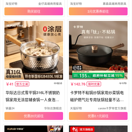
奶锅
通用
淘宝好物
金仔高端商用餐具
淘宝好物
慕森高端商用厨具
购买
3元优惠券
62.8
179
41
142.76
官方立减
限时优惠
华际达日式雪平锅316L不锈钢奶
卡罗特不粘锅炒锅家用炒菜锅电
锅家用无涂层辅食锅一人食泡面
磁炉燃气灶专用钛锅轻量不沾平
锅
底锅
销量24
华际达旗舰店
天猫好物
carote卡罗特官方旗舰店
优惠20元
优惠0.1元