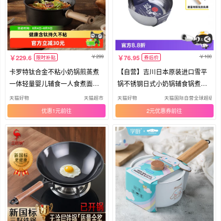
299
100
229.6
76.95
限时补贴
券后价
卡罗特钛合金不粘小奶锅煎蒸煮
【自营】吉川日本原装进口雪平
一体轻量婴儿辅食一人食煮面汤
锅不锈钢日式小奶锅辅食锅煮泡
锅
面锅
天猫好物
天猫超市
天猫好物
天猫国际自营全球超级店
优惠1元
2元优惠券