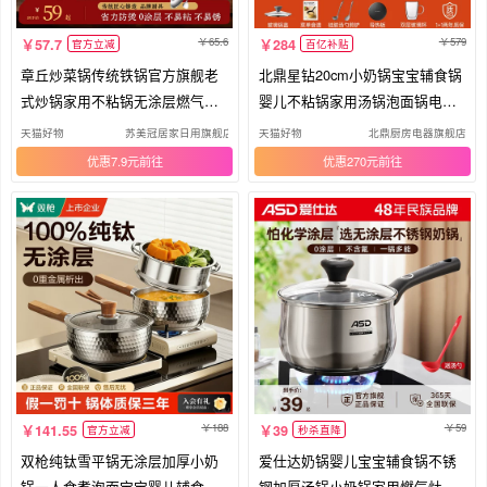
65.6
579
57.7
284
官方立减
百亿补贴
章丘炒菜锅传统铁锅官方旗舰老
北鼎星钻20cm小奶锅宝宝辅食锅
式炒锅家用不粘锅无涂层燃气灶
婴儿不粘锅家用汤锅泡面锅电磁
适用
炉
天猫好物
苏美冠居家日用旗舰店
天猫好物
北鼎厨房电器旗舰店
优惠7.9元
优惠270元
188
59
141.55
39
官方立减
秒杀直降
双枪纯钛雪平锅无涂层加厚小奶
爱仕达奶锅婴儿宝宝辅食锅不锈
锅一人食煮泡面宝宝婴儿辅食锅
钢加厚汤锅小奶锅家用燃气灶泡