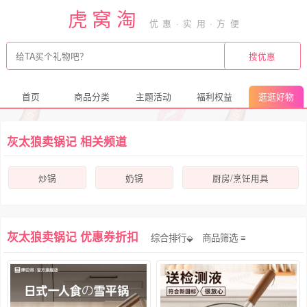
虎窝淘
首页
商品分类
主题活动
福利权益
逛逛好物
灰太狼卖锅记 相关频道
炒锅
奶锅
厨房/烹饪用具
灰太狼卖锅记 优惠券折扣
综合排行⬙
商品筛选