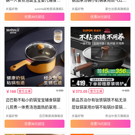
家用
面锅
天猫好物
suncha双枪厨具旗舰店
天猫好物
爱仕达厨具旗舰店
优惠39元
优惠20元
299
609
168
373.05
官方立减
官方立减
迈巴勒不粘小奶锅宝宝辅食锅婴
新品苏泊尔有钛铁锅铁不粘无涂
儿煎煮一体煮汤泡面热奶家用一
层钛锅家用炒锅不粘锅炒菜锅铸
人食
铁锅
天猫好物
迈巴勒厨具旗舰店
天猫好物
苏泊尔官方旗舰店
优惠36元
优惠74元