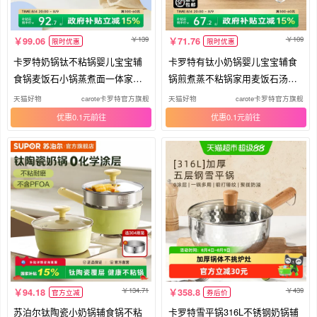
139
109
99.06
71.76
限时优惠
限时优惠
卡罗特奶锅钛不粘锅婴儿宝宝辅
卡罗特有钛小奶锅婴儿宝宝辅食
食锅麦饭石小锅蒸煮面一体家用
锅煎煮蒸不粘锅家用麦饭石汤泡
汤锅
面锅
天猫好物
carote卡罗特官方旗舰店
天猫好物
carote卡罗特官方旗舰店
优惠0.1元
优惠0.1元
134.71
439
94.18
358.8
官方立减
券后价
苏泊尔钛陶瓷小奶锅辅食锅不粘
卡罗特雪平锅316L不锈钢奶锅辅