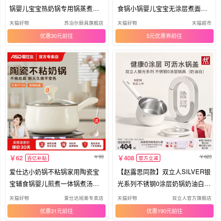
锅婴儿宝宝热奶锅专用锅蒸煮泡
食锅小锅婴儿宝宝无涂层煮面锅
面锅
汤锅
天猫好物
苏泊尔厨具旗舰店
天猫好物
天猫超市
优惠30元
5元优惠券
93
623
62
408
百亿补贴
官方立减
爱仕达小奶锅不粘锅家用陶瓷宝
【赵露思同款】双立人SILVER银
宝辅食锅婴儿煎煮一体锅煮汤泡
光系列不锈钢0涂层奶锅奶油白平
面锅
底
天猫好物
爱仕达旭美专卖店
天猫好物
双立人官方旗舰店
优惠31元
优惠190元