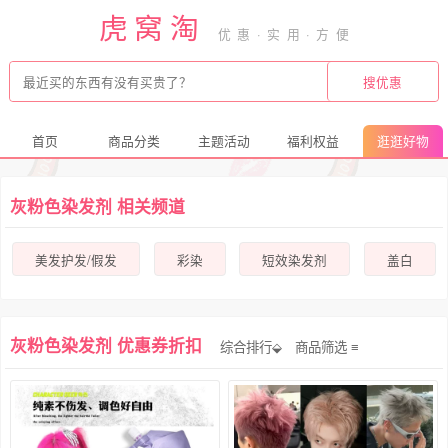
虎窝淘
首页
商品分类
主题活动
福利权益
逛逛好物
灰粉色染发剂 相关频道
美发护发/假发
彩染
短效染发剂
盖白
灰粉色染发剂 优惠券折扣
综合排行⬙
商品筛选