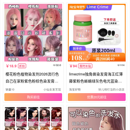
32.8
114
18.9
94
折扣
限时补贴
樱花粉色植物染发剂2026流行色
limecrime独角兽染发膏海王红薄
自己在家粉紫色粉棕色染发膏女
藤紫粉色蜥蜴绿灰色电光蓝染发
灰粉
剂
销量10
小仙女发艺馆
淘宝好物
铃儿响叮当的小店店
购买
优惠20元