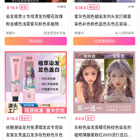
32.8
45
18.9
38.6
折扣
券后价
染发膏男士专用漂发剂樱花玫瑰
紫灰色固色蜡染发剂头发打蜡膏
粉金橘色浅雾紫灰粉色系植物褪
染色补色粉色蓝色灰色在家染不
色膏
伤发
销量31
舒迷萱洗护烫染
销量52
私人定制染发
购买
1元优惠券
12.8
10.2
9.9
券后价
低价
拾魅潮染发剂免漂理发店专用染
灰粉色染发膏樱花粉棕色染发剂
发膏女男盖白发多段色粉色灰色
植物薄藤紫粉红2023流行显白自