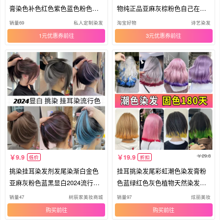
膏染色补色红色紫色蓝色粉色不
物纯正品亚麻灰棕粉色自己在家
伤发
染发
销量69
私人定制染发
淘宝好物
诗艺染发
1元优惠券
3元优惠券
29.8
9.9
19.9
低价
折扣
挑染挂耳染发剂发尾染渐白金色
挂耳挑染发尾彩虹潮色染发膏粉
亚麻灰粉色蓝黑显白2024流行色
色蓝绿红色灰色植物天然染发剂
植物
男女
销量47
树辰家美妆商城
销量97
炫丽美妆
购买
购买