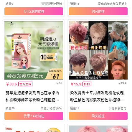
己染
销量9
钳钳钳甲护理铺
销量18
爱依恋美容美发直销总店
1元优惠券
购买
61
29.9
53.6
15.9
官方立减
折扣
施华蔻泡泡染发剂自己在家染西
染发膏男士专用漂发剂樱花玫瑰
柚雾粉薄藤灰紫玫粉色纯植物染
粉金橘色浅雾紫灰粉色系植物褪
发膏
色膏
销量36
辛迪小猪美妆Go
销量11
小仙女发艺馆
优惠7.4元
购买