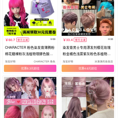
69
38
60.7
33.4
官方立减
官方立减
CHARACTER 粉色染发膏薄腾粉
染发膏男士专用漂发剂樱花玫瑰
棉花糖裸粉灰浅植物理酵色酸性
粉金橘色浅雾紫灰粉色系植物褪
染发剂
色膏
淘宝好物
CHARACTER 角色
淘宝好物
冰潡潡的染发店
优惠8.3元
优惠4.6元