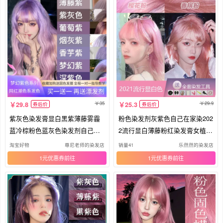
35
29.9
29.8
25.3
券后价
券后价
紫灰色染发膏显白黑紫薄藤雾霾
粉色染发剂灰紫色自己在家染202
蓝冷棕粉色蓝灰色染发剂自己在
2流行显白薄藤粉红染发膏女植物
家染
纯
淘宝好物
尊尼老师的染发店
销量41
乐然然的染发店
1元优惠券
1元优惠券