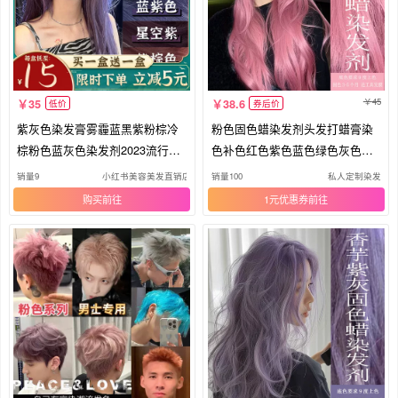
45
35
38.6
低价
券后价
紫灰色染发膏雾霾蓝黑紫粉棕冷
粉色固色蜡染发剂头发打蜡膏染
棕粉色蓝灰色染发剂2023流行色
色补色红色紫色蓝色绿色灰色不
显白
伤发
销量9
小红书美容美发直销店
销量100
私人定制染发
购买
1元优惠券