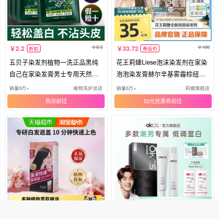
8.3
100
2.2
33.72
折扣
券后价
五贝子染发剂植物一洗正品黑纯
花王莉婕Liese泡沫染发剂在家染
自己在家染发膏男士专用天然无
泡泡染发膏赫尔辛基雾霾棕纽约
刺激
灰
销量6万+
植物洗护总店
销量6万+
莉婕旗舰店
购买
52元优惠券