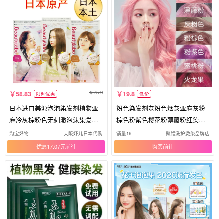
75.9
58.83
19.8
限时优惠
低价
日本进口美源泡泡染发剂植物亚
粉色染发剂灰粉色烟灰亚麻灰粉
麻冷灰棕粉色无刺激泡沫染发膏
棕色粉紫色樱花粉薄藤粉红染发
正品
膏女
淘宝好物
大阪妤儿日本代购
销量16
聚福洗护烫染品牌店
优惠17.07元
购买