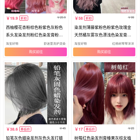
20.9
99
19.9
58
折扣
折扣
西柚樱花杏粉棕色粉紫色灰粉色
染发剂薄藤紫粉色粉紫色玫瑰金
系头发染发剂粉红色染发膏粉色
天然橘灰雾灰色漂浅色染发膏系
系男
打蜡
淘宝好物
舒迷萱洗护烫染
淘宝好物
红杨树琴琴洋洋
购买
购买
45
23
38.6
17
券后价
券后价
铅笔灰色蜡染发剂灰色头发打蜡
树莓红色染发剂膏榛果灰棕女植