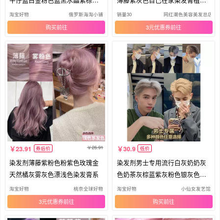
栗色
纯女
淘宝好物
俄罗斯海淘小铺
销量30
网红潮色美容美发总店
购买
3元优惠券
26.91
23.91
30.9
券后价
低价
染发剂薄藤紫粉色粉紫色玫瑰金
染发剂男士专用流行白灰奶奶灰
天然橘灰雾灰色漂浅色染发膏系
色奶茶灰棕蓝紫灰粉色银灰色染
发膏
淘宝好物
桃奈全球好物
淘宝好物
小仙女发艺馆
3元优惠券
购买