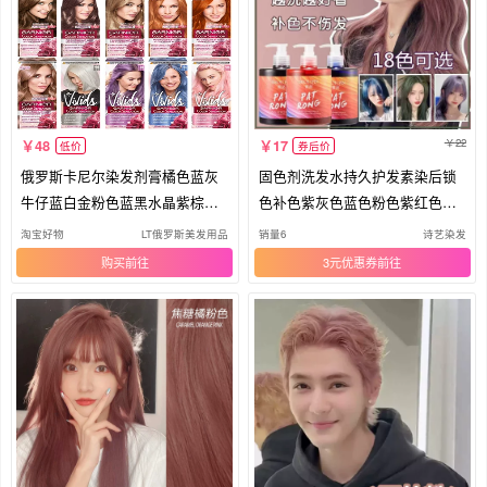
22
48
17
低价
券后价
俄罗斯卡尼尔染发剂膏橘色蓝灰
固色剂洗发水持久护发素染后锁
牛仔蓝白金粉色蓝黑水晶紫棕金
色补色紫灰色蓝色粉色紫红色去
栗色
黄水
淘宝好物
LT俄罗斯美发用品
销量6
诗艺染发
购买
3元优惠券