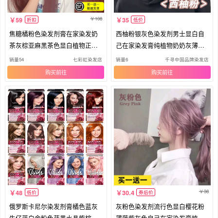
108
59
35
折扣
低价
焦糖橘粉色染发剂膏在家染发奶
西柚粉银灰色染发剂男士显白自
茶灰棕亚麻黑茶色显白植物正品
己在家染发膏纯植物奶奶灰薄藤
女纯
粉色
销量54
七彩虹染发店
销量6
千寻中国品牌染发店
购买
购买
38
48
30.4
低价
券后价
俄罗斯卡尼尔染发剂膏橘色蓝灰
灰粉色染发剂流行色显白樱花粉
牛仔蓝白金粉色蓝黑水晶紫棕金
薄藤紫灰色自己在家染发膏植物