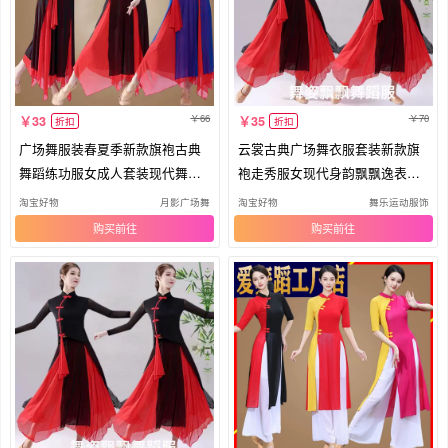
66
70
33
35
折扣
折扣
广场舞服装春夏季新款旗袍古典
云裳古典广场舞衣服套装新款旗
舞蹈练功服女成人套装现代舞表
袍走秀服女现代身韵飘飘逸表演
演服
出服
淘宝好物
月影广场舞
淘宝好物
舞乐运动服饰
购买
购买