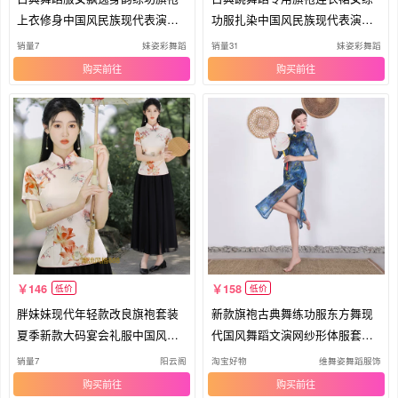
上衣修身中国风民族现代表演出
功服扎染中国风民族现代表演出
套装
套装
销量7
妹姿彩舞蹈
销量31
妹姿彩舞蹈
购买
购买
146
158
低价
低价
胖妹妹现代年轻款改良旗袍套装
新款旗袍古典舞练功服东方舞现
夏季新款大码宴会礼服中国风连
代国风舞蹈文演网纱形体服套装
衣裙
女
销量7
阳云阁
淘宝好物
维舞姿舞蹈服饰
购买
购买