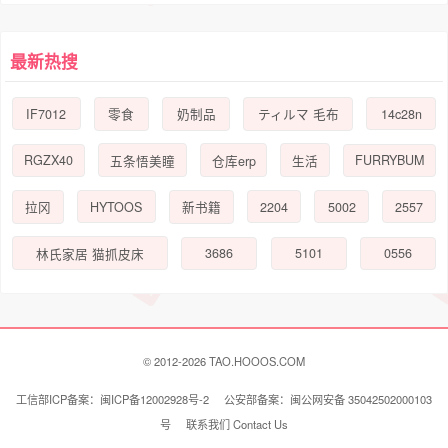
最新热搜
IF7012
14c28n
零食
奶制品
ティルマ 毛布
RGZX40
FURRYBUM
五条悟美瞳
仓库erp
生活
HYTOOS
2204
5002
2557
拉冈
新书籍
3686
5101
0556
林氏家居 猫抓皮床
© 2012-2026 TAO.HOOOS.COM
工信部ICP备案：闽ICP备12002928号-2 公安部备案：闽公网安备 35042502000103
号
联系我们 Contact Us