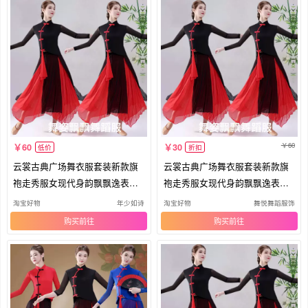
60
60
30
低价
折扣
云裳古典广场舞衣服套装新款旗
云裳古典广场舞衣服套装新款旗
袍走秀服女现代身韵飘飘逸表演
袍走秀服女现代身韵飘飘逸表演
出服
出服
淘宝好物
年少如诗
淘宝好物
舞悦舞蹈服饰
购买
购买