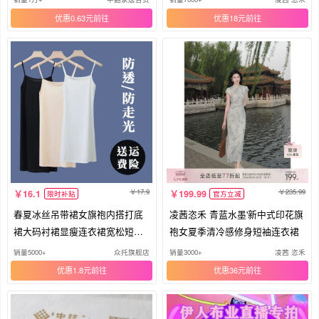
优惠0.63元
优惠18元
17.9
235.99
16.1
199.99
限时补贴
官方立减
春夏冰丝吊带裙女旗袍内搭打底
凌茜恣禾 青蓝水墨'新中式印花旗
裙大码衬裙显瘦连衣裙宽松短中
袍女夏季清冷感修身短袖连衣裙
长款
销量5000+
众托旗舰店
销量3000+
凌茜 恣禾
优惠1.8元
优惠36元