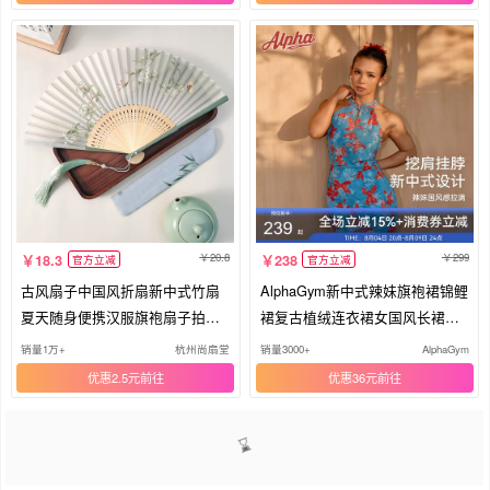
20.8
299
18.3
238
官方立减
官方立减
古风扇子中国风折扇新中式竹扇
AlphaGym新中式辣妹旗袍裙锦鲤
夏天随身便携汉服旗袍扇子拍照
裙复古植绒连衣裙女国风长裙带
道具
胸垫
销量1万+
杭州尚扇堂
销量3000+
AlphaGym
优惠2.5元
优惠36元
1
2
3
4
5
6
>>