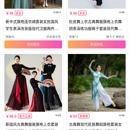
62.1
96
36
48
折扣
折扣
新中式旗袍连衣裙套装女民国风
肚皮舞上衣古典舞服旗袍上衣舞
学生表演改良版现代汉服两件套
团表演练功服裤子套装现代舞中
夏
国舞
销量43
欣依裳女装
销量14
舞卡卡 舞蹈店
购买
购买
53
58
46.6
53
官方立减
购物券
新国风古典舞服装旗袍上衣套装
古典舞现代民族舞蹈旗袍套装女