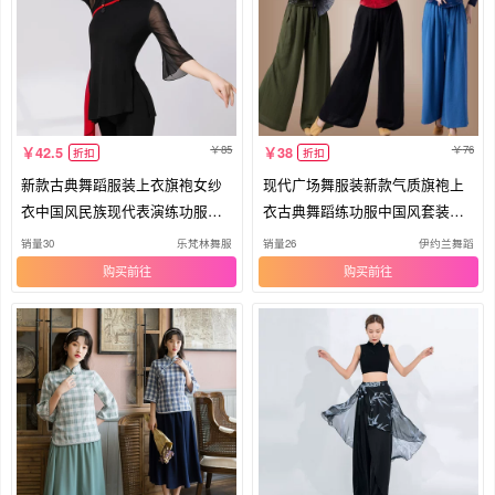
85
76
42.5
38
折扣
折扣
新款古典舞蹈服装上衣旗袍女纱
现代广场舞服装新款气质旗袍上
衣中国风民族现代表演练功服装
衣古典舞蹈练功服中国风套装演
套装
出服
销量30
乐梵林舞服
销量26
伊约兰舞蹈
购买
购买