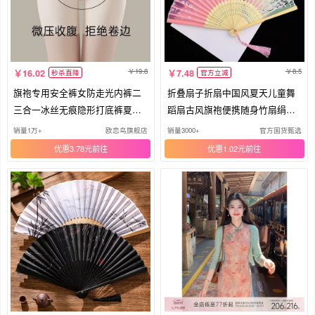
19.8
8.5
16.02
7.48
秒杀直降
官方立减
旗袍专用安全裤女防走光内裤二
折叠扇子折扇中国风夏天儿童舞
三合一冰丝无痕隐形打底裤夏季
蹈扇古风旗袍便携随身竹扇绢布
薄款
结实
销量1万+
欧恋鸟旗舰店
销量3000+
官方国货甄选
优惠3.78元
优惠1.02元