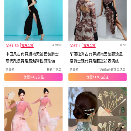
69.99
79
61.59
67.1
官方立减
官方立减
中国风古典舞旗袍无袖套装爵士
华丽独秀古典舞旗袍套装飘逸显
现代改良舞蹈服漏背性感瑜伽表
瘦爵士现代舞蹈服罩衫表演练功
演服
服装
销量87
舞衣厂家店
销量87
华丽独秀官方品牌店
优惠8.4元
优惠11.9元