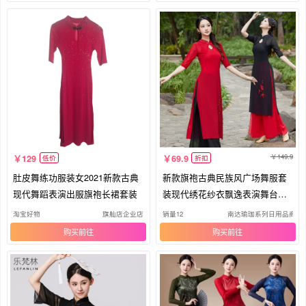
149.9
129
69.9
低价
折扣
肚皮舞练功服装女2021新款古典
新款旗袍古典民族风广场舞服套
现代舞蹈表演出服旗袍长裙套装
装现代绣花纱衣飘逸表演舞台舞
蹈服
淘宝好物
旗舢店企业店
销量12
南达瑜珈系列日用品商行
购买
购买