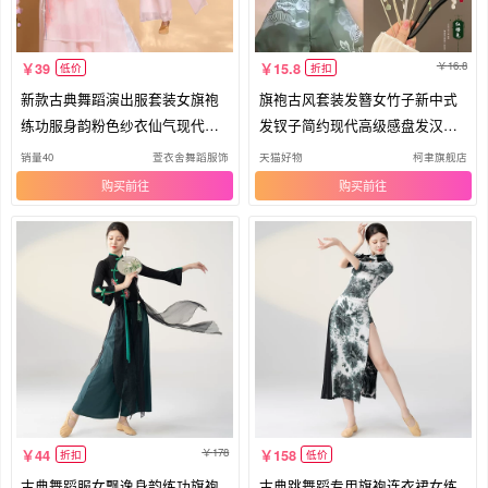
16.8
39
15.8
低价
折扣
新款古典舞蹈演出服套装女旗袍
旗袍古风套装发簪女竹子新中式
练功服身韵粉色纱衣仙气现代中
发钗子简约现代高级感盘发汉服
国舞
头饰
销量40
萱衣舍舞蹈服饰
天猫好物
柯聿旗舰店
购买
购买
178
44
158
折扣
低价
古典舞蹈服女飘逸身韵练功旗袍
古典跳舞蹈专用旗袍连衣裙女练