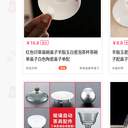
16.8
8.8
低价
红色印章盖碗盖子羊脂玉白瓷泡茶杯茶碗
羊脂玉瓷
单盖子白色陶瓷盖子单配
子配盖子
淘宝好物
真美盖碗单盖子
天猫好物