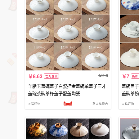
9.8
8.63
7
官方立减
折扣
羊脂玉盖碗盖子白瓷描金盖碗单盖子三才
盖碗盖子
盖碗茶碗茶杯盖子配盖陶瓷
盖碗茶碗
天猫好物
憨人旗舰店
天猫好物