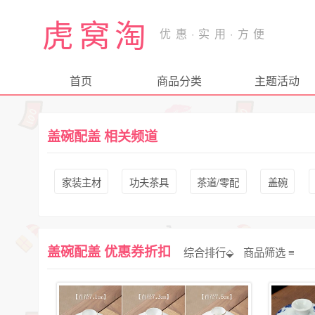
虎窝淘
首页
商品分类
主题活动
盖碗配盖 相关频道
家装主材
功夫茶具
茶道/零配
盖碗
盖碗配盖 优惠券折扣
综合排行⬙
商品筛选