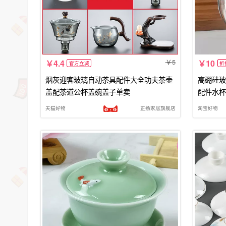
5
4.4
10
官方立减
折
烟灰迎客玻璃自动茶具配件大全功夫茶壶
高硼硅玻
盖配茶道公杯盖碗盖子单卖
配件水杯
天猫好物
正扬家居旗舰店
淘宝好物