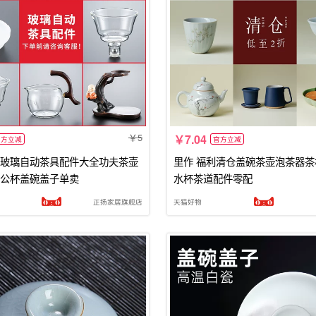
5
7.04
官方立减
官方立减
玻璃自动茶具配件大全功夫茶壶
里作 福利清仓盖碗茶壶泡茶器
公杯盖碗盖子单卖
水杯茶道配件零配
正扬家居旗舰店
天猫好物