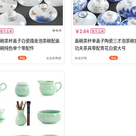
6.5
2.64
官方立减
官方立减
碗茶杯盖子白瓷描金泡茶碗配盖
盖碗茶杯单盖子陶瓷三才泡茶碗
碗纯色单个零配件
功夫茶具零配青花白瓷大号
云涧泉陶瓷
淘宝好物