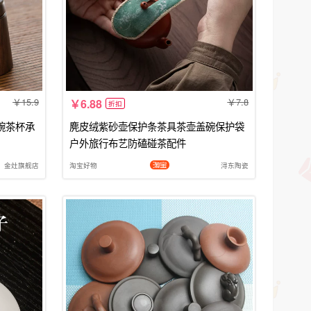
15.9
7.8
6.88
折扣
碗茶杯承
麂皮绒紫砂壶保护条茶具茶壶盖碗保护袋
户外旅行布艺防磕碰茶配件
金灶旗舰店
淘宝好物
浔东陶瓷