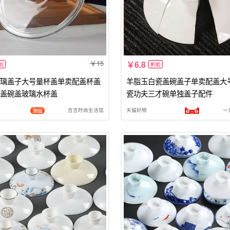
15
6.8
扣
折扣
璃盖子大号量杯盖单卖配盖杯盖
羊脂玉白瓷盖碗盖子单卖配盖大
盖碗盖玻璃水杯盖
瓷功夫三才碗单独盖子配件
吉吉时尚生活馆
天猫好物
一