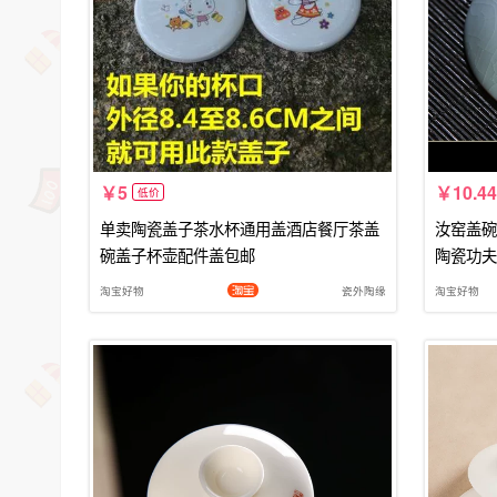
5
10.44
低价
单卖陶瓷盖子茶水杯通用盖酒店餐厅茶盖
汝窑盖碗
碗盖子杯壶配件盖包邮
陶瓷功夫
淘宝好物
瓷外陶缘
淘宝好物