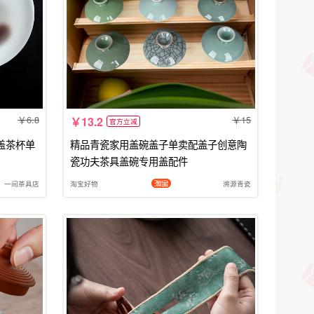
6.8
15
13.2
官方立减
盖茶杯单
精品青瓷家用盖碗盖子单卖配盖子创意陶
瓷功夫茶具盖碗专用盖配件
一间茶具店
淘宝好物
溯源青瓷