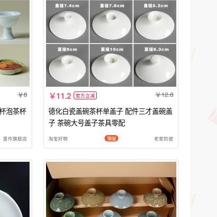
8
12.8
11.2
官方立减
茶杯泡茶杯
德化白瓷盖碗茶杯单盖子 配件三才盖碗盖
子 茶碗大号盖子茶具零配
里作旗舰店
淘宝好物
老家的瓷