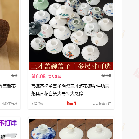
3
6.9
6.08
官方立减
竹盖置茶
盖碗茶杯单盖子陶瓷三才泡茶碗配件功夫
茶具青花白瓷大号特大悬停
小隐于竹林
天猫好物
天天特卖工厂