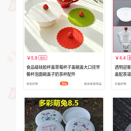
5.9
4.4
低价
食品级硅胶杯盖草莓杯子盖碗盖大口径早
透明迎客
餐杯泡面碗盖子奶茶杯配件
盖配茶道
淘宝好物
欧尚家居用品
天猫好物