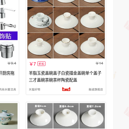
9.4
14
7
折扣
开厨房拖
羊脂玉瓷盖碗盖子白瓷描金盖碗单个盖子
三才盖碗茶碗茶杯陶瓷配盖
鸿尚水暖洁具
天猫好物
融诚旗舰店