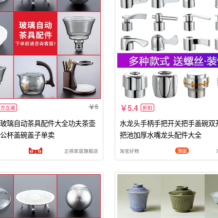
5
5.4
官方立减
折扣
玻璃自动茶具配件大全功夫茶壶
水龙头手柄手把开关把手盖碗双
公杯盖碗盖子单卖
把池加厚水嘴龙头配件大全
正扬家居旗舰店
淘宝好物