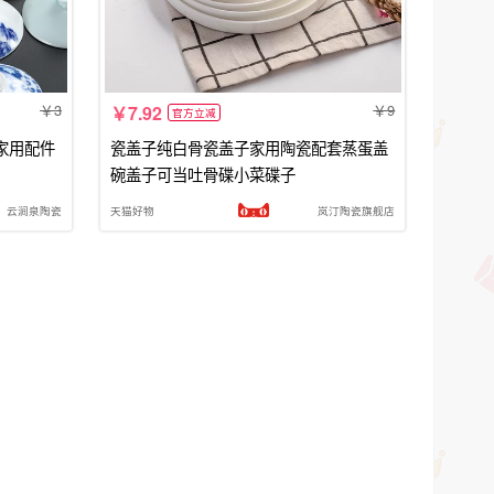
3
9
7.92
官方立减
家用配件
瓷盖子纯白骨瓷盖子家用陶瓷配套蒸蛋盖
碗盖子可当吐骨碟小菜碟子
云涧泉陶瓷
天猫好物
岚汀陶瓷旗舰店