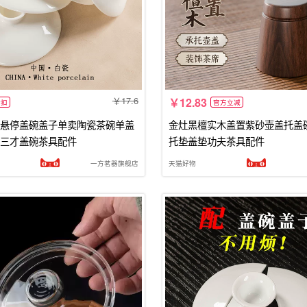
17.6
12.83
折扣
官方立减
悬停盖碗盖子单卖陶瓷茶碗单盖
金灶黑檀实木盖置紫砂壶盖托盖
三才盖碗茶具配件
托垫盖垫功夫茶具配件
一方茗器旗舰店
天猫好物