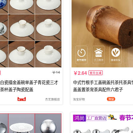
14
2.64
官方立减
白瓷描金盖碗单盖子青花瓷三才
中式竹根手工盖碗盖托茶托茶具
茶杯盖子陶瓷配盖
盖盖置茶宠茶具配件六君子
杰艺旗舰店
淘宝好物