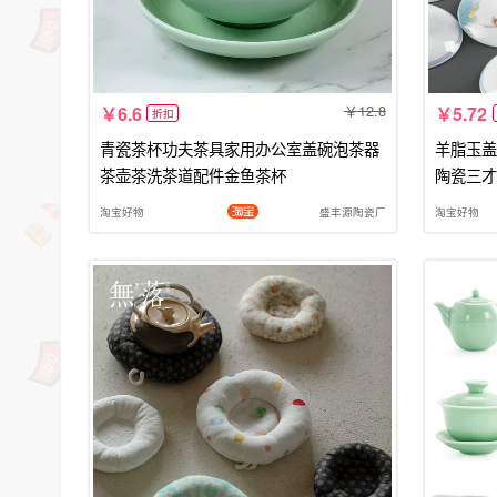
12.8
6.6
5.72
折扣
青瓷茶杯功夫茶具家用办公室盖碗泡茶器
羊脂玉盖
茶壶茶洗茶道配件金鱼茶杯
陶瓷三才
淘宝好物
盛丰源陶瓷厂
淘宝好物