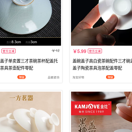
12
5.99
官方立减
官方立减
盖子单卖置三才茶碗茶杯配盖托
盖碗盖子高白瓷茶碗配件三才碗
茶具茶壶配件零配
盖子陶瓷茶具泡茶配盖零配
品毓瓷坊
淘宝好物