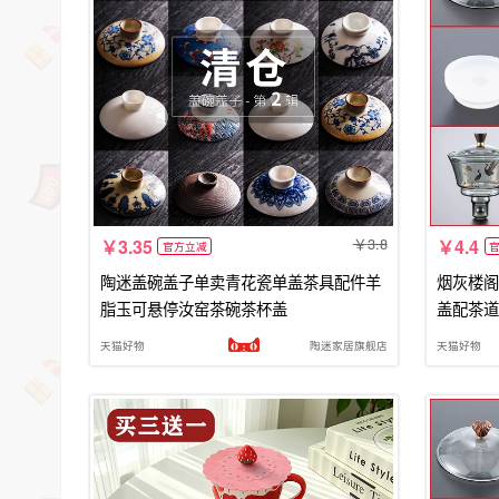
3.8
3.35
4.4
官方立减
陶迷盖碗盖子单卖青花瓷单盖茶具配件羊
烟灰楼阁
脂玉可悬停汝窑茶碗茶杯盖
盖配茶道
天猫好物
陶迷家居旗舰店
天猫好物