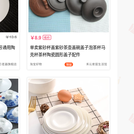
13.6
8.9
低价
号通用陶
单卖紫砂杯盖紫砂茶壶盖碗盖子泡茶杯马
克杯茶杯陶瓷圆形盖子配件
方茗器旗舰店
淘宝好物
禾沁家居生活馆