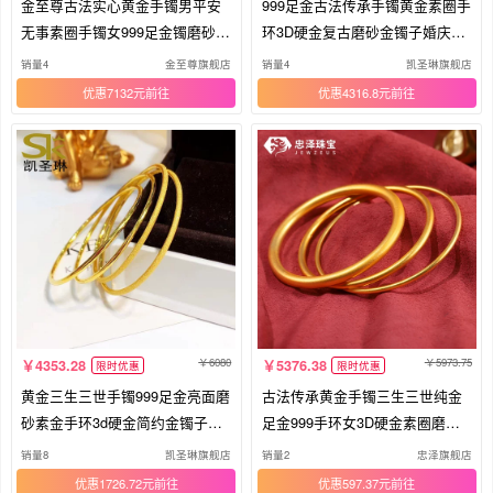
金至尊古法实心黄金手镯男平安
999足金古法传承手镯黄金素圈手
无事素圈手镯女999足金镯磨砂方
环3D硬金复古磨砂金镯子婚庆首
镯
饰
销量4
金至尊旗舰店
销量4
凯圣琳旗舰店
优惠7132元
优惠4316.8元
6080
5973.75
4353.28
5376.38
限时优惠
限时优惠
黄金三生三世手镯999足金亮面磨
古法传承黄金手镯三生三世纯金
砂素金手环3d硬金简约金镯子女
足金999手环女3D硬金素圈磨砂
款
镯子
销量8
凯圣琳旗舰店
销量2
忠泽旗舰店
优惠1726.72元
优惠597.37元