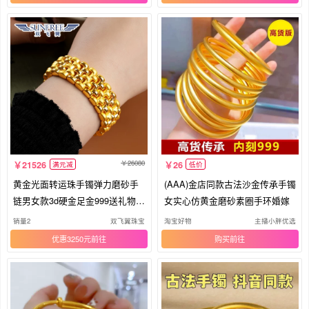
26080
21526
26
满元减
低价
黄金光面转运珠手镯弹力磨砂手
(AAA)金店同款古法沙金传承手镯
链男女款3d硬金足金999送礼物霸
女实心仿黄金磨砂素圈手环婚嫁
气
销量2
双飞翼珠宝
淘宝好物
主播小胖优选
优惠3250元
购买