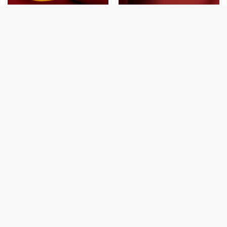
149
139
131
122
官方立减
官方立减
沙金手镯女宽喜字龙凤仿真黄金9
沙金手镯女开口磨砂龙凤镯子黄
9手镯子新娘婚庆套装磨砂结婚首
金色手镯手环新娘婚庆用品礼物
饰
淘宝好物
爱久福珠宝饰品店
淘宝好物
爱久福珠宝饰品店
优惠18元
优惠17元
136
18.75
51
16.45
官方立减
官方立减
送戒指古法金传承素圈手镯无缝
简约复古传承古法金哑光手镯黄