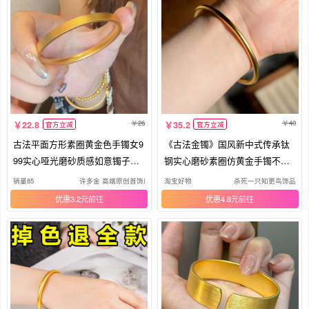
26
40
22.8
35.2
官方立减
官方立减
古法平面方形素圈黄金色手镯女9
《古法金镯》国风新中式传承钛
99实心哑光磨砂质感如意镯子手
钢实心磨砂素圈仿黄金手镯不掉
饰
色女
销量85
许多金 高端原创首饰店
淘宝好物
杀死一只知更鸟饰品
优惠3.2元
优惠4.8元