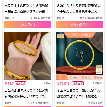
水贝黄金金店同款金包银泥鳅背
古法沙金超有质感磨砂泥鳅背实
手镯古法亮面磨砂莲花心经镯子
心手镯女仿真黄金色新中式素圈
女
镯子
淘宝好物
水贝黄金 诚信老店
销量18
许多金 高端原创首饰店
优惠47元
优惠5.5元
66.8
9762.61
58.7
7937.61
官方立减
官方立减
高品质古法传承黄金色点钻富贵
金至尊古法黄金手镯女款足金素
满园泥鳅背实心手镯女磨砂素圈
圈磨砂黄金镯子生日礼物送老婆
手环
女友
销量94
许多金 高端原创首饰店
销量31
金至尊旗舰店