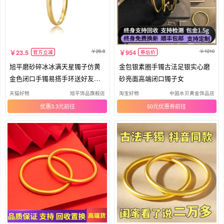
26.8
1210
23.5
954
官方立减
券后价
旭平磨砂碎冰冰满天星镯子仿黄
金包银素圈手镯古法足银实心磨
金色闭口手镯易搭手环送好友闺
砂亮面高端闭口镯子女
蜜
天猫好物
旭平饰品旗舰店
淘宝好物
中国水贝黄金饰品店
优惠3.3元
50元优惠券