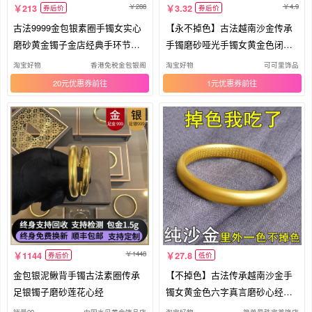
288
4.9
213
3.32
券后价
券后价
古法9999金包银素圈手镯女实心
【永不掉色】古法越南沙金传承
磨砂黄金镯子金店经典手环节日
手镯磨砂哑光手镯女黄金色闭口
礼物
手环
淘宝好物
香港免税金包银阁
淘宝好物
可可里饰品
20元优惠券
1元优惠券
1448
1144
27.8
券后价
低价
金包银泥鳅背手镯古法素圈传承
【不掉色】古法传承越南沙金手
足银镯子磨砂莲花心经
镯女黄金色六字真言磨砂心经镯
子
销量99
中国水贝黄金饰品店
淘宝好物
简单爱珠宝首饰店