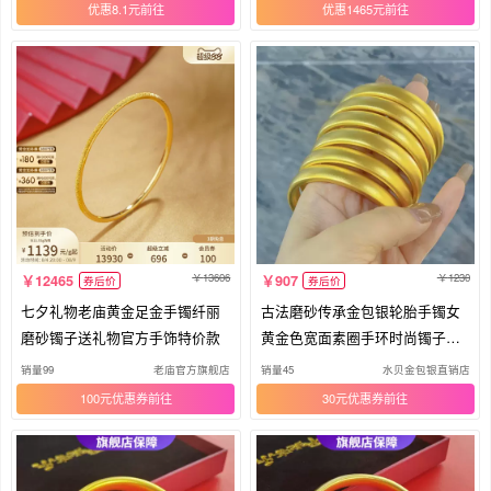
优惠8.1元
优惠1465元
13606
1230
12465
907
券后价
券后价
七夕礼物老庙黄金足金手镯纤丽
古法磨砂传承金包银轮胎手镯女
磨砂镯子送礼物官方手饰特价款
黄金色宽面素圈手环时尚镯子礼
物
销量99
老庙官方旗舰店
销量45
水贝金包银直销店
100元优惠券
30元优惠券