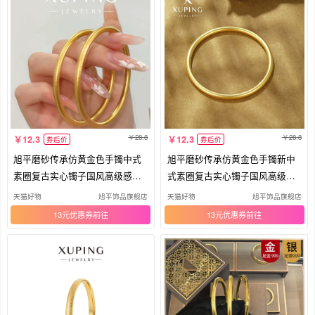
28.8
28.8
12.3
12.3
券后价
券后价
旭平磨砂传承仿黄金色手镯中式
旭平磨砂传承仿黄金色手镯新中
素圈复古实心镯子国风高级感送
式素圈复古实心镯子国风高级感
礼
送礼
天猫好物
旭平饰品旗舰店
天猫好物
旭平饰品旗舰店
13元优惠券
13元优惠券