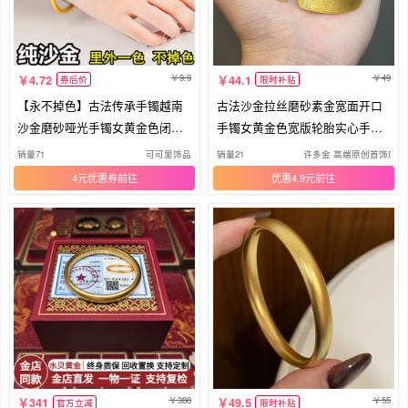
9.9
49
4.72
44.1
券后价
限时补贴
【永不掉色】古法传承手镯越南
古法沙金拉丝磨砂素金宽面开口
沙金磨砂哑光手镯女黄金色闭口
手镯女黄金色宽版轮胎实心手环
手环
镯子
销量71
可可里饰品
销量21
许多金 高端原创首饰店
4元优惠券
优惠4.9元
388
55
341
49.5
官方立减
限时补贴