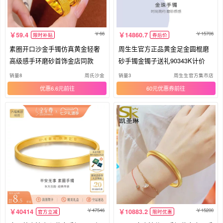
66
15706
59.4
14860.7
限时补贴
券后价
素圈开口沙金手镯仿真黄金轻奢
周生生官方正品黄金足金圆棍磨
高级感手环磨砂首饰金店同款
砂手镯金镯子送礼90343K计价
销量8
周氏沙金
销量3
周生生官方集市店
优惠6.6元
60元优惠券
47546
15200
40414
10883.2
官方立减
限时优惠