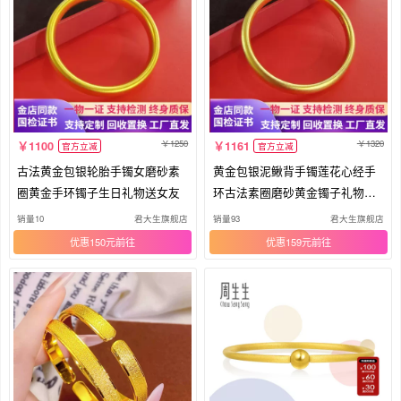
1250
1320
1100
1161
官方立减
官方立减
古法黄金包银轮胎手镯女磨砂素
黄金包银泥鳅背手镯莲花心经手
圈黄金手环镯子生日礼物送女友
环古法素圈磨砂黄金镯子礼物送
女友
销量10
君大生旗舰店
销量93
君大生旗舰店
优惠150元
优惠159元