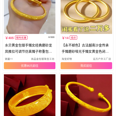
500
405
14
限时优惠
低价
水贝黄金包银手镯女经典磨砂龙
【永不掉色】古法越南沙金传承
凤推拉可调节仿真镯子称重包金
手镯磨砂哑光手镯女黄金色闭口
定制
手环
销量11
尚品金包银珠宝工坊
淘宝好物
远方户外工厂店
优惠95元
购买