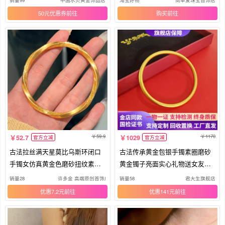
50元优惠券
购买
59.9
1170
52.7
1029
官方立减
官方立减
古法拉丝满天星莫比乌斯环闭口
古法传承黄金包银手镯素圈磨砂
手镯女仿真黄金色磨砂扭纹素圈
黄金镯子亮面实心礼物送女友送
手环
妈妈
销量28
许多金 高端原创首饰店
销量58
君大生旗舰店
优惠7.2元
优惠141元