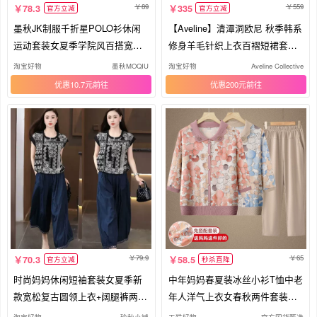
89
559
78.3
335
官方立减
官方立减
墨秋JK制服千折星POLO衫休闲
【Aveline】清潭洞欧尼 秋季韩系
运动套装女夏季学院风百搭宽松
修身羊毛针织上衣百褶短裙套装
两件套
女
淘宝好物
墨秋MOQIU
淘宝好物
Aveline Collective
优惠10.7元
优惠200元
79.9
65
70.3
58.5
官方立减
秒杀直降
时尚妈妈休闲短袖套装女夏季新
中年妈妈春夏装冰丝小衫T恤中老
款宽松复古圆领上衣+阔腿裤两件
年人洋气上衣女春秋两件套装薄
套
款
淘宝好物
玲秋小铺
天猫好物
官方国货甄选