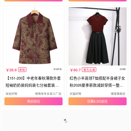
47.9
69
29.9
60.7
折扣
官方立减
【151-200】中老年春秋薄款外套
红色小半高领T恤搭配半身裙子女
短袖奶奶装妈妈装七分袖套装夏
秋2026夏季新款减龄穿搭一整套
装
装
淘宝好物
倩倩老年女装工厂店
天猫好物
珊莹旗舰店
购买
优惠8.3元