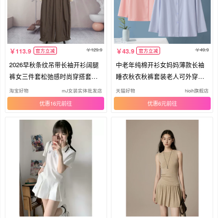
129.9
49.9
113.9
43.9
官方立减
官方立减
2026早秋条纹吊带长袖开衫阔腿
中老年纯棉开衫女妈妈薄款长袖
裤女三件套松弛感时尚穿搭套装7
睡衣秋衣秋裤套装老人可外穿家
918
居服
淘宝好物
mJ女装实体批发店
天猫好物
hioih旗舰店
优惠16元
优惠6元