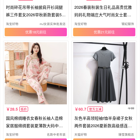
时尚碎花吊带长袖披肩开衫阔腿
2026春装秋装生日礼品高贵优雅
裤三件套女2026早秋新款套装50
妈妈礼物端庄大气时尚女士套装
477
礼物
淘宝好物
mJ女装实体批发店
淘宝好物
锦妃服饰
优惠18元
优惠21元
69
28.5
60.7
低价
官方立减
国风棉绸睡衣女春秋长袖人造棉
灰色半高领短袖t恤半身裙子女秋
家居服绵绸套装夏薄款大码中式
两件套装2026夏新款高级感连衣
外穿
裙
淘宝好物
名款中老年装
天猫好物
珊莹旗舰店