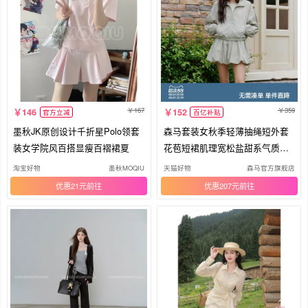
167
359
146
152
官方立减
百亿补贴
墨秋JK原创设计千折星Polo领套
森马套装女秋季轻薄抽绳短外套
装女学院风百搭显瘦百褶裙夏
花苞短裙肌理宽松盐甜系气质两
件套
淘宝好物
墨秋MOQIU
天猫好物
森马官方旗舰店
优惠21元
优惠207元