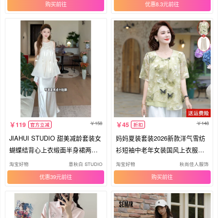
购买
优惠8.3元
158
148
119
45
官方立减
折扣
JIAHUI STUDIO 甜美减龄套装女
妈妈夏装套装2026新款洋气雪纺
蝴蝶结背心上衣缎面半身裙两件
衫短袖中老年女装国风上衣服两
套
件套
淘宝好物
意秋白 STUDIO
淘宝好物
秋尚佳人服饰
优惠39元
购买