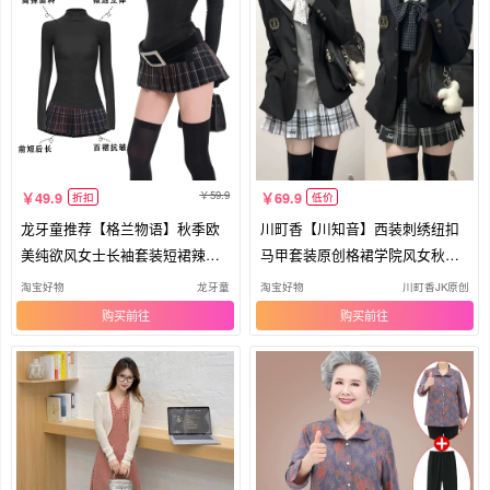
59.9
49.9
69.9
折扣
低价
龙牙童推荐【格兰物语】秋季欧
川町香【川知音】西装刺绣纽扣
美纯欲风女士长袖套装短裙辣妹
马甲套装原创格裙学院风女秋冬
显瘦
叠穿
淘宝好物
龙牙童
淘宝好物
川町香JK原创
购买
购买