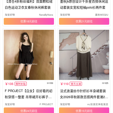
【清仓4折粉丝福利】双面颗粒绒
墨秋jk原创设计千折星百搭休闲运
白色运动卫衣女春秋休闲裤套装
动套装女宽松短袖polo衫两件套
淘宝好物
NanaByNana
淘宝好物
墨秋MOQIU
优惠18元
优惠21元
159
125
135
110
限时补贴
官方立减
F PROJECT【白女】巨好看的初
法式浪漫丝巾针织衫半身裙套装
秋穿搭一整套 吊带裙开衫裤子套
女2026早秋新款百搭两件套潮26
装
8077
淘宝好物
F PROJECT
淘宝好物
mJ女装实体批发店
优惠24元
优惠15元