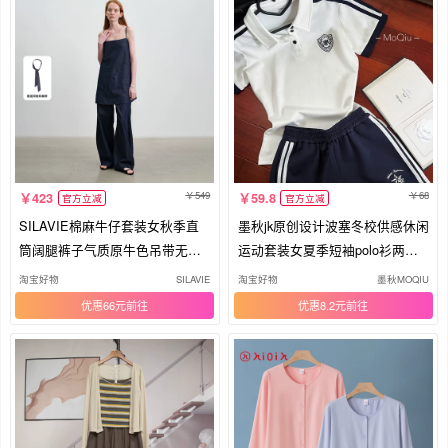
549
68
423
59.8
官方立减
官方立减
SILAVIE棉麻牛仔套装女秋季直
墨秋jk原创设计波塞冬校供感休闲
筒阔腿裤子气质原牛色吊带无袖
运动套装女夏季短袖polo衫两件
上衣
套
淘宝好物
SILAVIE
淘宝好物
墨秋MOQIU
优惠66元
优惠8.2元