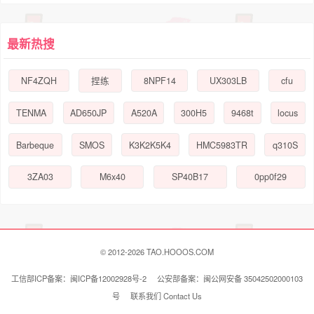
189
158
99
119
官方立减
官方立减
Wannvy Up 老钱风初秋套装女短
JIAHUI STUDIO 千金女装套装夏
袖针织衫上衣条纹西装休闲裤两
季时尚高级感背心上衣半身裙两
件套
件套
销量700+
意秋白 STUDIO
销量1000+
意秋白 STUDIO
优惠90元
优惠39元