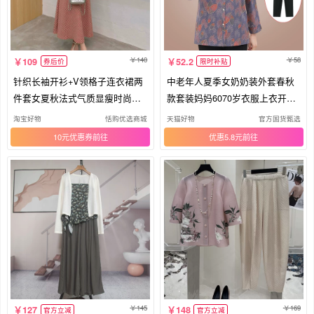
140
58
109
52.2
券后价
限时补贴
针织长袖开衫+V领格子连衣裙两
中老年人夏季女奶奶装外套春秋
件套女夏秋法式气质显瘦时尚套
款套装妈妈6070岁衣服上衣开衫
装潮
衬衫
淘宝好物
恬购优选商城
天猫好物
官方国货甄选
10元优惠券
优惠5.8元
145
169
127
148
官方立减
官方立减