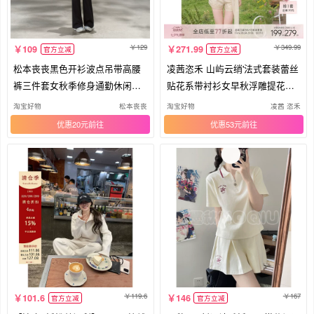
129
349.99
109
271.99
官方立减
官方立减
松本丧丧黑色开衫波点吊带高腰
凌茜恣禾 山屿云绡'法式套装蕾丝
裤三件套女秋季修身通勤休闲套
贴花系带衬衫女早秋浮雕提花短
装
裤
淘宝好物
松本丧丧
淘宝好物
凌茜 恣禾
优惠20元
优惠53元
119.6
167
101.6
146
官方立减
官方立减