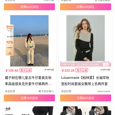
优惠9.6元
优惠6.5元
147.62
311.25
129.62
223.25
官方立减
官方立减
橘子树在哪儿复古牛仔套装女秋
Lulusmiracle【柏林雾】长袖早秋
季高级感夹克外套牛仔裤两件套O
宽松时尚套装女飘带上衣两件套
Tee
淘宝好物
橘子树在哪儿
淘宝好物
lulusmiracle
优惠18元
优惠63元