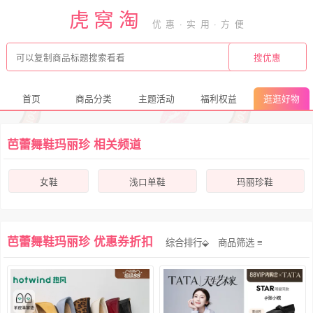
虎窝淘
首页
商品分类
主题活动
福利权益
逛逛好物
芭蕾舞鞋玛丽珍 相关频道
女鞋
浅口单鞋
玛丽珍鞋
芭蕾舞鞋玛丽珍 优惠券折扣
综合排行⬙
商品筛选