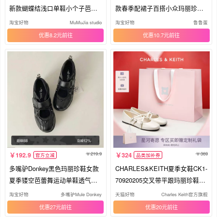
新款蝴蝶结浅口单鞋小个子芭蕾
款春季配裙子百搭小众玛丽珍女
舞鞋
鞋
淘宝好物
MuMuJia studio
淘宝好物
鲁鲁蛋
优惠8.2元
优惠10.7元
219.9
369
192.9
324
官方立减
品类加补券
多嘴驴Donkey黑色玛丽珍鞋女款
CHARLES&KEITH夏季女鞋CK1-
夏季镂空芭蕾舞运动单鞋透气小
70920205交叉带平跟玛丽珍鞋芭
皮鞋
蕾舞鞋
淘宝好物
多嘴驴Mule Donkey
天猫好物
Charles Keith官方旗舰店
优惠27元
优惠20元