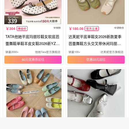
609
269.9
304
180.06
券后价
官方立减
TATA他她平底玛丽珍鞋女软底芭
达芙妮平底单鞋女2026新款夏季
蕾舞鞋单鞋羊皮女鞋2026新YZQ
芭蕾舞鞋方头交叉带休闲玛丽珍
01CQ6
女鞋
销量2000+
他她Tata官方旗舰店
销量100+
达芙妮官方旗舰店
60元优惠券
优惠33元