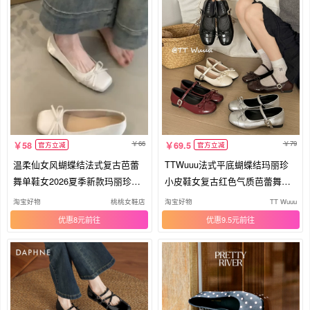
66
79
58
69.5
官方立减
官方立减
温柔仙女风蝴蝶结法式复古芭蕾
TTWuuu法式平底蝴蝶结玛丽珍
舞单鞋女2026夏季新款玛丽珍晚
小皮鞋女复古红色气质芭蕾舞鞋
晚鞋
软底鞋
淘宝好物
桃桃女鞋店
淘宝好物
TT Wuuu
优惠8元
优惠9.5元