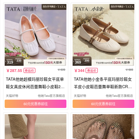
609
669
287.55
344
券后价
券后价
TATA他她超模玛丽珍鞋女平底单
TATA他她小金条平底玛丽珍鞋女
鞋女真皮休闲芭蕾舞鞋小皮鞋202
羊皮小皮鞋芭蕾舞单鞋新款CRK0
6新
1CQ6
天猫好物
他她Tata官方旗舰店
天猫好物
他她Tata官方旗舰店
60元优惠券
60元优惠券