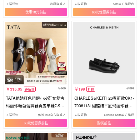
女鞋
6AQ6
天猫好物
热风旗舰店
天猫好物
bata官方旗舰店
优惠18元
60元优惠券
669
399
315.05
199
券后价
折扣
TATA他她红色粗跟小皮鞋女复古
CHARLES&KEITH26春新款CK1-
玛丽珍鞋芭蕾舞鞋真皮单鞋CSJ0
70381181蝴蝶结平底玛丽珍鞋芭
2CQ6
蕾舞鞋
天猫好物
他她Tata官方旗舰店
天猫好物
Charles Keith官方旗舰店
60元优惠券
购买