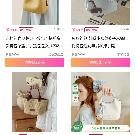
145.6
69
99.6
60.7
官方立减
官方立减
水桶包春夏超火小拎包百搭单肩
软软的包 韩系小众菜篮子水桶包
斜挎包菜篮子手提包包女式2026
托特包通勤单肩斜挎手提
新款
销量2000+
品牧旗舰店
销量2000+
软软的包
优惠46元
优惠8.3元