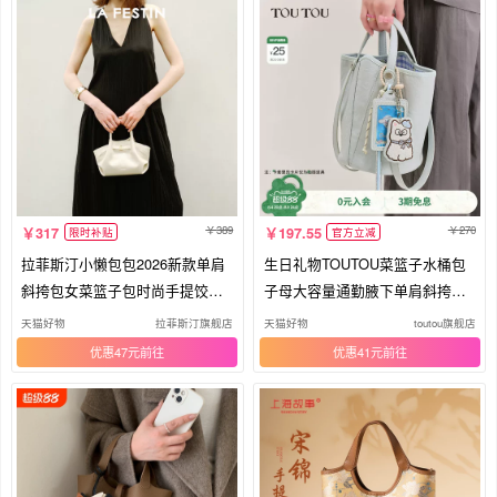
389
270
317
197.55
限时补贴
官方立减
拉菲斯汀小懒包包2026新款单肩
生日礼物TOUTOU菜篮子水桶包
斜挎包女菜篮子包时尚手提饺子
子母大容量通勤腋下单肩斜挎包
包
包女
天猫好物
拉菲斯汀旗舰店
天猫好物
toutou旗舰店
优惠47元
优惠41元