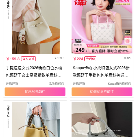
189.8
422
159.8
224
官方立减
券后价
手提包包女式2026新款白色水桶
Kappa卡帕 小托特包女式2026新
包菜篮子女士高级精致单肩斜挎
款菜篮子手提包包单肩斜挎通勤
包女
包
天猫好物
品牧旗舰店
天猫好物
Kappa箱包旗舰店
优惠30元
50元优惠券