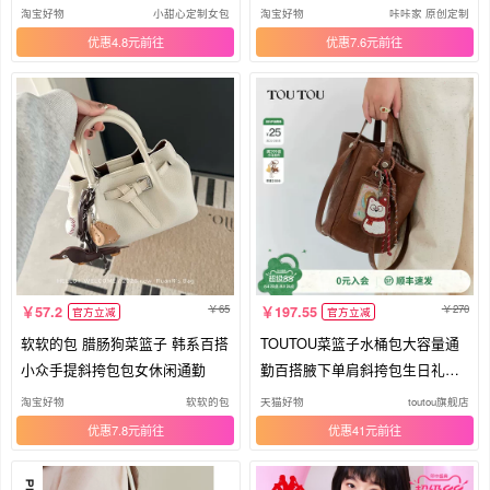
方包
挎包
淘宝好物
小甜心定制女包
淘宝好物
咔咔家 原创定制
优惠4.8元
优惠7.6元
65
270
57.2
197.55
官方立减
官方立减
软软的包 腊肠狗菜篮子 韩系百搭
TOUTOU菜篮子水桶包大容量通
小众手提斜挎包包女休闲通勤
勤百搭腋下单肩斜挎包生日礼物
送女友
淘宝好物
软软的包
天猫好物
toutou旗舰店
优惠7.8元
优惠41元