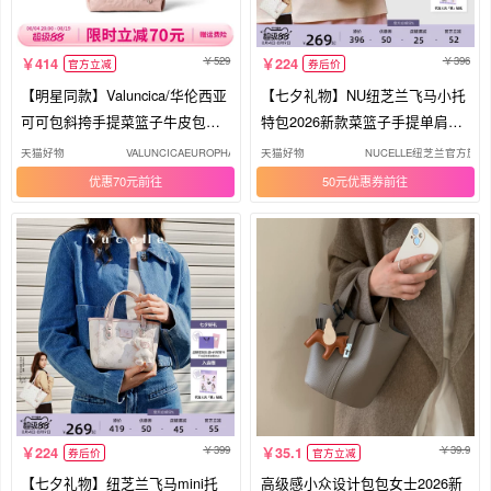
529
396
414
224
官方立减
券后价
【明星同款】Valuncica/华伦西亚
【七夕礼物】NU纽芝兰飞马小托
可可包斜挎手提菜篮子牛皮包包
特包2026新款菜篮子手提单肩斜
女
挎包
天猫好物
VALUNCICAEUROPHAM旗舰店
天猫好物
NUCELLE纽芝兰官方旗
优惠70元
50元优惠券
399
39.9
224
35.1
券后价
官方立减
【七夕礼物】纽芝兰飞马mini托
高级感小众设计包包女士2026新