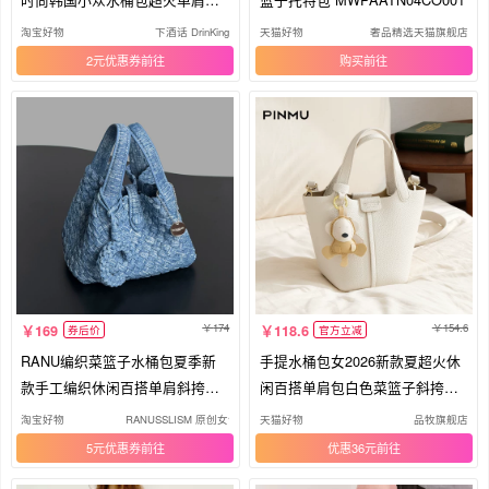
挎包
淘宝好物
下酒话 DrinKing
天猫好物
奢品精选天猫旗舰店
2元优惠券
购买
174
154.6
169
118.6
券后价
官方立减
RANU编织菜篮子水桶包夏季新
手提水桶包女2026新款夏超火休
款手工编织休闲百搭单肩斜挎手
闲百搭单肩包白色菜篮子斜挎包
提女包
通勤
淘宝好物
RANUSSLISM 原创女包
天猫好物
品牧旗舰店
5元优惠券
优惠36元