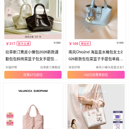
389
309
317
169
官方立减
券后价
拉菲斯汀麂皮小懒包2026新款通
南风Chio2nd 海盐蓝水桶包女士2
勤包包斜挎菜篮子包女手提饺子
026新款包包菜篮子手提包单肩斜
包
挎
天猫好物
拉菲斯汀旗舰店
淘宝好物
南风小铺OL轻复古女包
优惠47元
102元优惠券