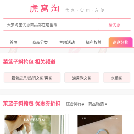
虎窝淘
首页
商品分类
主题活动
福利权益
逛逛好物
菜篮子斜挎包 相关频道
箱包皮具/热销女包/男包
通用款女包
水桶包
菜篮子斜挎包 优惠券折扣
综合排行⬙
商品筛选