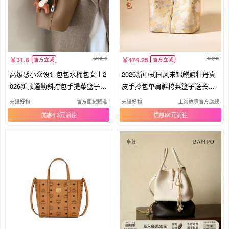
35.9
699
31.6
474.25
官方立减
官方立减
高级感小众设计包包水桶包女士2
2026新中式国风宋锦麒麟牡丹真
026新款通勤斜挎包手提菜篮子精
皮手拎包单肩斜挎菜篮子送长辈
致
礼物
天猫好物
官方国货甄选
天猫好物
上海故事官方旗舰
优惠4.3元
优惠84元