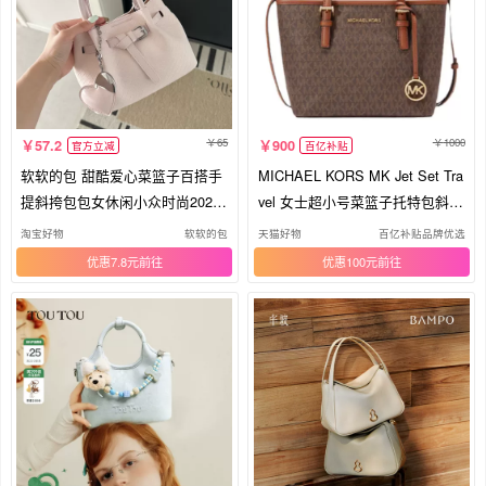
65
1000
57.2
900
官方立减
百亿补贴
软软的包 甜酷爱心菜篮子百搭手
MICHAEL KORS MK Jet Set Tra
提斜挎包包女休闲小众时尚2025
vel 女士超小号菜篮子托特包斜挎
新
包
淘宝好物
软软的包
天猫好物
百亿补贴品牌优选
优惠7.8元
优惠100元