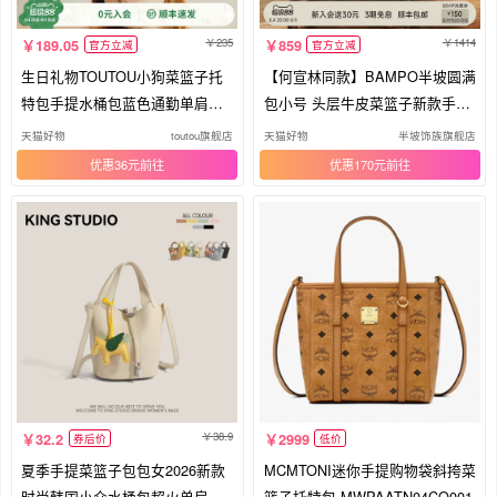
235
1414
189.05
859
官方立减
官方立减
生日礼物TOUTOU小狗菜篮子托
【何宣林同款】BAMPO半坡圆满
特包手提水桶包蓝色通勤单肩斜
包小号 头层牛皮菜篮子新款手提
挎包女
斜挎
天猫好物
toutou旗舰店
天猫好物
半坡饰族旗舰店
优惠36元
优惠170元
38.9
32.2
2999
券后价
低价
夏季手提菜篮子包包女2026新款
MCMTONI迷你手提购物袋斜挎菜
时尚韩国小众水桶包超火单肩斜
篮子托特包 MWPAATN04CO001