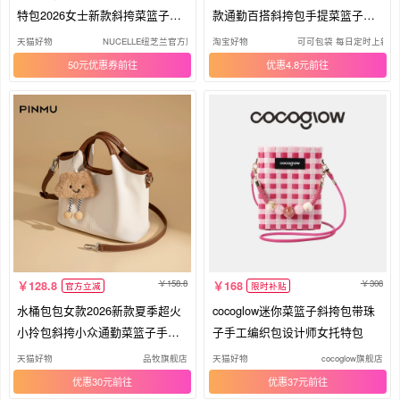
特包2026女士新款斜挎菜篮子手
款通勤百搭斜挎包手提菜篮子水
提包
桶包
天猫好物
NUCELLE纽芝兰官方旗舰店
淘宝好物
可可包袋 每日定时上新 
50元优惠券
优惠4.8元
158.8
308
128.8
168
官方立减
限时补贴
水桶包包女款2026新款夏季超火
cocoglow迷你菜篮子斜挎包带珠
小拎包斜挎小众通勤菜篮子手提
子手工编织包设计师女托特包
女包
天猫好物
品牧旗舰店
天猫好物
cocoglow旗舰店
优惠30元
优惠37元