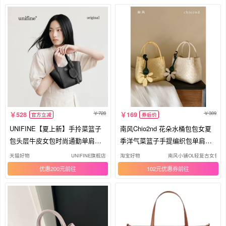
728
309
528
169
官方立减
券后价
UNIFINE【夏上新】手拎菜篮子
南风Chio2nd 花朵水桶包包女夏
包头层牛皮女包时尚通勤单肩斜
季洋气菜篮子手提编织包单肩斜
挎包
挎包
天猫好物
UNIFINE旗舰店
淘宝好物
南风小铺OL轻复古女包
优惠200元
102元优惠券