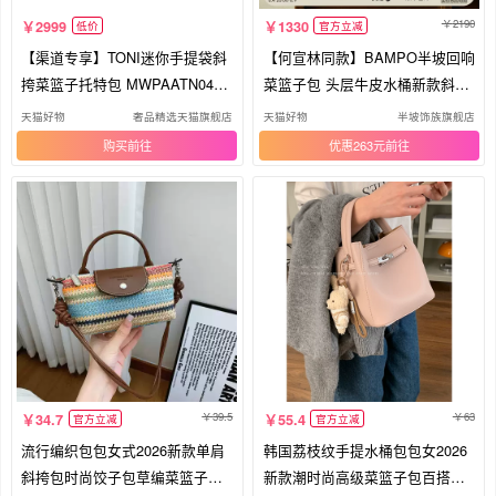
2190
2999
1330
低价
官方立减
【渠道专享】TONI迷你手提袋斜
【何宣林同款】BAMPO半坡回响
挎菜篮子托特包 MWPAATN04C
菜篮子包 头层牛皮水桶新款斜挎
O001
手提
天猫好物
奢品精选天猫旗舰店
天猫好物
半坡饰族旗舰店
购买
优惠263元
39.5
63
34.7
55.4
官方立减
官方立减
流行编织包包女式2026新款单肩
韩国荔枝纹手提水桶包包女2026
斜挎包时尚饺子包草编菜篮子小
新款潮时尚高级菜篮子包百搭斜