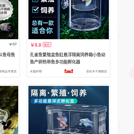
57
8.8
低价
斗鱼母鱼
孔雀鱼繁殖盒鱼缸悬浮隔离饲养箱小鱼幼
鱼产卵热带鱼多功能孵化器
物用品专营店
天猫好物
百纶木千旗舰店