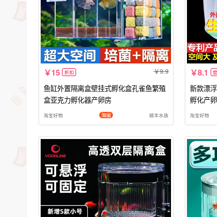
9.9
15
8.1
折扣
鱼缸外置隔离盒壁挂式孵化盒孔雀鱼繁殖
新款漂浮
盒亚克力孵化器产卵房
孵化产卵
淘宝好物
顺丰水族
淘宝好物