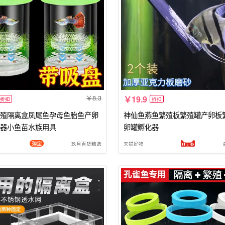
8.3
19.9
折扣
折扣
殖隔离盒凤尾鱼孕母鱼胎鱼产卵
神仙鱼燕鱼繁殖板繁殖罐产卵板
器小鱼苗水族用具
卵罐孵化器
玖月百货精选
天猫好物