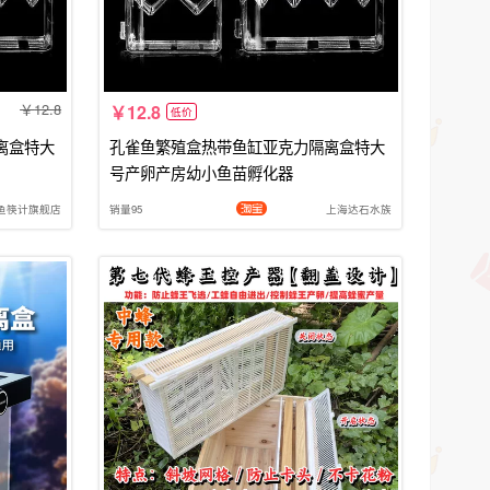
12.8
12.8
低价
离盒特大
孔雀鱼繁殖盒热带鱼缸亚克力隔离盒特大
号产卵产房幼小鱼苗孵化器
鱼筷计旗舰店
销量95
上海达石水族