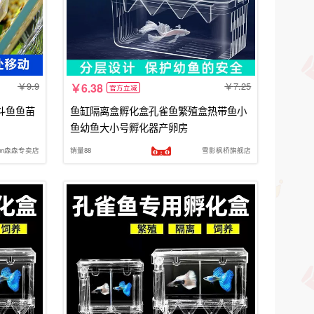
9.9
7.25
6.38
官方立减
斗鱼鱼苗
鱼缸隔离盒孵化盒孔雀鱼繁殖盒热带鱼小
鱼幼鱼大小号孵化器产卵房
sun森森专卖店
销量88
雪影枫桥旗舰店