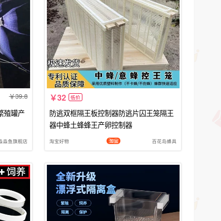
39.8
32
低价
繁殖罐产
防逃双框隔王板控制器防逃片囚王笼隔王
器中蜂土蜂蜂王产卵控制器
淼淼鱼旗舰店
淘宝好物
百花岛蜂具