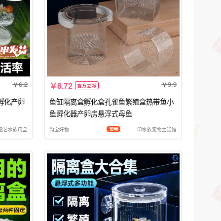
6.2
9.9
8.72
官方立减
孵化产卵
鱼缸隔离盒孵化盒孔雀鱼繁殖盒热带鱼小
鱼孵化器产卵房悬浮式母鱼
涵艺水族用品
淘宝好物
印水族宠物生活馆