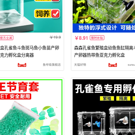
19.9
8.91
官方立减
限时补贴
盒孔雀鱼斗鱼斑马鱼小鱼苗产卵
森森孔雀鱼繁殖盒幼鱼鱼缸隔离
克力孵化盒分离器
产卵器热带鱼亚克力孵化盒
鱼呼吸旗舰店
天猫好物
sun