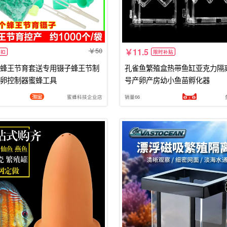
50
11.5
折扣
限时补贴
蜂王节育套送专用镊子蜂王节制
孔雀鱼繁殖盒热带鱼缸亚克力隔
卵控制器蜜蜂工具
号产卵产房幼小鱼苗孵化器
蜜蜂科技企业店
销量66