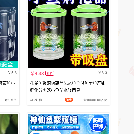
5.8
8.3
4.38
折扣
热带鱼小
孔雀鱼繁殖隔离盒凤尾鱼孕母鱼胎鱼产卵
孵化分离器小鱼苗水族用具
姑苏水族
淘宝好物
叁号家居日用百货