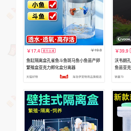
19.8
17.4
39.9
官方立减
鱼缸隔离盒孔雀鱼斗鱼斑马鱼小鱼苗产卵
沃韦朗孔
繁殖盒亚克力孵化盒分离器
鱼苗亚克
天猫好物
海洛伊宠物用品旗舰店
销量73