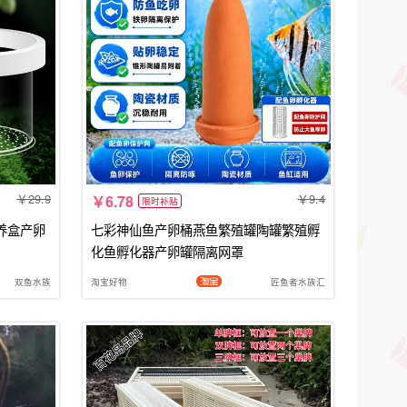
29.9
9.4
6.78
限时补贴
养盒产卵
七彩神仙鱼产卵桶燕鱼繁殖罐陶罐繁殖孵
化鱼孵化器产卵罐隔离网罩
双鱼水族
淘宝好物
匠鱼者水族汇