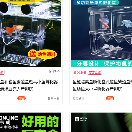
17.9
3.98
折扣
官方立减
盒孔雀鱼繁殖盒斑马小鱼孵化器
鱼缸隔离盒孵化盒孔雀鱼繁殖盒
悬浮亚克力产卵房
鱼幼鱼大小号孵化器产卵房
整鱼水族
淘宝好物