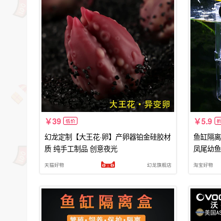
39
5.9
低价
幻龙定制【大王花·卵】产卵器铂金硅胶材
鱼缸隔离
质 纯手工制品 创意夜光
凤尾幼鱼
天猫好物
幻龙旗舰店
淘宝好物