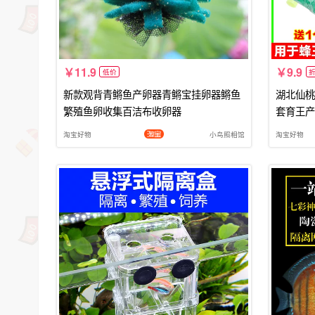
11.9
9.9
低价
新款观背青鳉鱼产卵器青鳉宝挂卵器鳉鱼
湖北仙桃
繁殖鱼卵收集百洁布收卵器
套育王产
淘宝好物
小鸟照相馆
淘宝好物