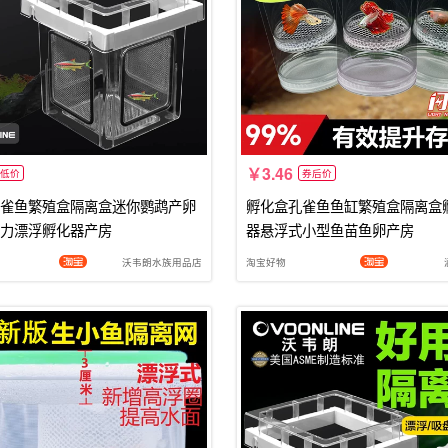
3.46
低价
券后价
雀鱼繁殖盒隔离盒迷你鹦鹉产卵
孵化盒孔雀鱼鱼缸繁殖盒隔离盒
力漂浮孵化器产房
器悬浮式小型鱼苗鱼卵产房
沃韦朗水族用品店
淘宝好物