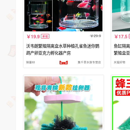
29.9
19.9
17.5
折扣
沃韦朗繁殖隔离盒水草种植孔雀鱼迷你鹦
鱼缸隔离
鹉产卵亚克力孵化器产房
繁殖盒亚
销量63
集千草水族专营店
天猫好物