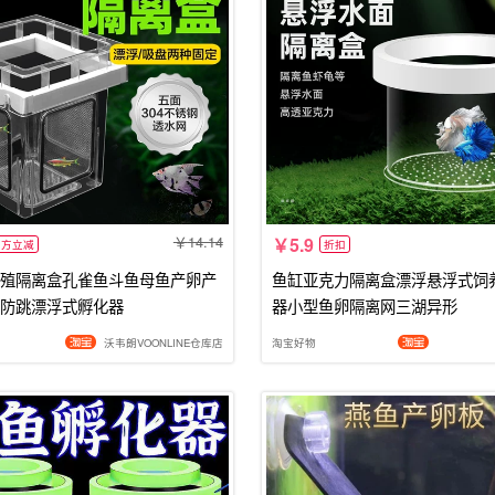
14.14
5.9
官方立减
折扣
殖隔离盒孔雀鱼斗鱼母鱼产卵产
鱼缸亚克力隔离盒漂浮悬浮式饲
防跳漂浮式孵化器
器小型鱼卵隔离网三湖异形
沃韦朗VOONLINE仓库店
淘宝好物