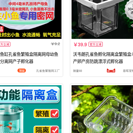
9.2
39.9
官方立减
官方立减
鱼缸孔雀鱼繁殖盒隔离网母幼鱼
沃韦朗孔雀鱼孵化隔离盒繁殖盒
分离网产子孵化器
产卵产房防跳漂浮式孵化器
孔雀鱼繁殖网工厂
销量93
恩晖宠