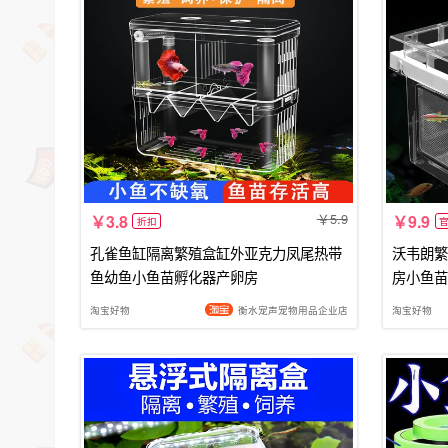
5.9
3.8
9.9
折扣
孔雀鱼缸隔离繁殖盒缸外亚克力凤尾热带
沃韦朗繁
鱼幼鱼小鱼苗孵化器产卵房
房小鱼苗
淘宝好物
衡水宠声宠物用品企业店
淘宝好物