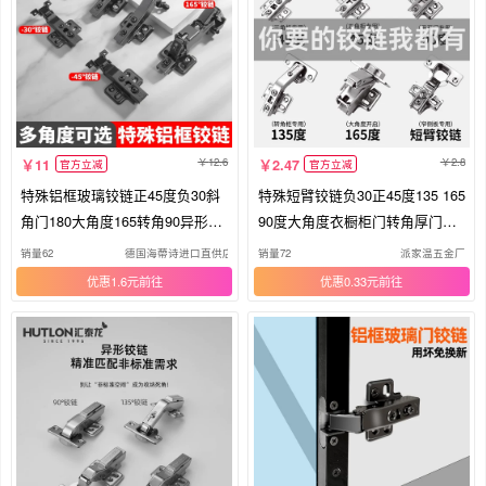
12.6
2.8
11
2.47
官方立减
官方立减
特殊铝框玻璃铰链正45度负30斜
特殊短臂铰链负30正45度135 165
角门180大角度165转角90异形合
90度大角度衣橱柜门转角厚门合
页柜
页
销量62
德国海蔕诗进口直供店
销量72
派家温五金厂
优惠1.6元
优惠0.33元