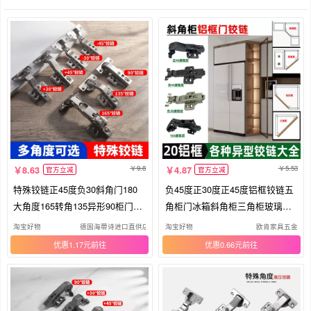
9.8
5.53
8.63
4.87
官方立减
官方立减
特殊铰链正45度负30斜角门180
负45度正30度正45度铝框铰链五
大角度165转角135异形90柜门27
角柜门冰箱斜角柜三角柜玻璃门
0合页
铰链
淘宝好物
德国海蔕诗进口直供店
淘宝好物
欧肯家具五金
优惠1.17元
优惠0.66元