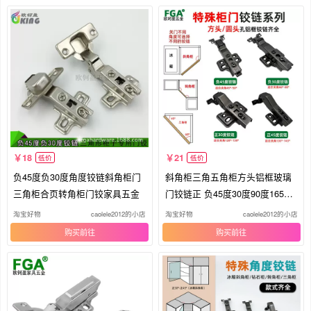
18
21
低价
低价
负45度负30度角度铰链斜角柜门
斜角柜三角五角柜方头铝框玻璃
三角柜合页转角柜门铰家具五金
门铰链正 负45度30度90度165度
铰链
淘宝好物
caolele2012的小店
淘宝好物
caolele2012的小店
购买
购买