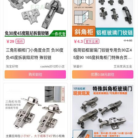
4.88
29
4.3
低价
官方立减
三角形橱柜门小角度合页 负30度
极简铝框玻璃门铰链专用负30正4
负45度拆装阻尼特 殊铰链
5度90 165度斜角柜门特殊合页门
铰
淘宝好物
caolele2012的小店
销量61
艾尚家具五金
购买
优惠0.58元