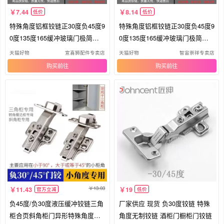
7.44
8.14
低价
低价
特殊角度铝框铰链正30度负45度9
特殊角度铝框铰链正30度负45度9
0度135度165缓冲玻璃门极简门
0度135度165缓冲玻璃门极简门
合页
合页
天猫好物
宣喜狮配件专卖店
天猫好物
智宙崇祥专卖店
购买
购买
13.03
11.43
19
官方立减
低价
负45度/负30度液压缓冲铰链三角
厂家供应 现货 负30度铰链 特殊
柜合页斜角柜门异形特殊角度铰
角度无制铰链 酒柜门橱柜门铰链