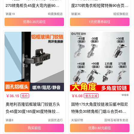
270转角柜负45度大弯内嵌90合
度270转角衣柜短臂特殊90合页1
页180
80
销量19
响震旗舰店
销量36
娅奴旗舰店
优惠0.35元
1元优惠券
6.9
36.15
6.08
低价
官方立减
奥地利百隆铝框玻璃门铰链方头
固特175大角度铰链液压缓冲阻尼
负45度30度165度90度特殊铰链
特殊负30转角柜门烟斗合页45度1
斜角
35
销量8
谈固优选行
天猫好物
固特百裕瑞专卖店
购买
优惠0.82元