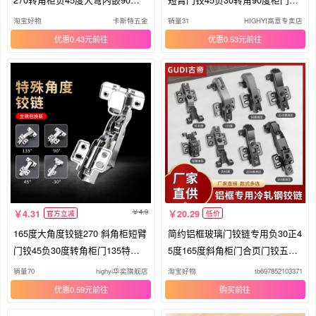
页180
页
淘宝好物
卡斯特五金
销量31
HIGHYI高意专卖店
优惠0.43元
优惠0.53元
4.9
4.31
20.29
官方立减
低价
165度大角度铰链270 斜角柜短臂
简约铝框玻璃门铰链专用负30正4
门铰45负30度转角柜门135特殊
5度165度斜角柜门合页门铰五金
合页
件
销量70
highyi华奕旗舰店
淘宝好物
tb697852103371
优惠0.59元
购买