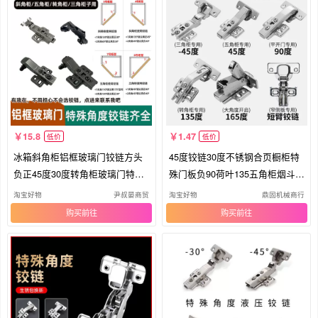
15.8
1.47
低价
低价
冰箱斜角柜铝框玻璃门铰链方头
45度铰链30度不锈钢合页橱柜特
负正45度30度转角柜玻璃门特殊
殊门板负90荷叶135五角柜烟斗角
铰链
度
淘宝好物
尹叔晏商贸
淘宝好物
鼎固机械商行
购买
购买