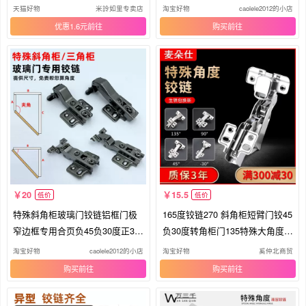
链
天猫好物
米詅如里专卖店
淘宝好物
caolele2012的小店
优惠1.6元
购买
20
15.5
低价
低价
特殊斜角柜玻璃门铰链铝框门极
165度铰链270 斜角柜短臂门铰45
窄边框专用合页负45负30度正30
负30度转角柜门135特殊大角度合
度45
页
淘宝好物
caolele2012的小店
淘宝好物
奚仲北商贸
购买
购买