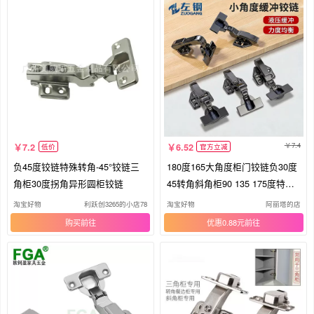
7.4
7.2
6.52
低价
官方立减
负45度铰链特殊转角-45°铰链三
180度165大角度柜门铰链负30度
角柜30度拐角异形圆柜铰链
45转角斜角柜90 135 175度特殊X
155
淘宝好物
利跃创3265的小店78
淘宝好物
阿丽塔的店
购买
优惠0.88元