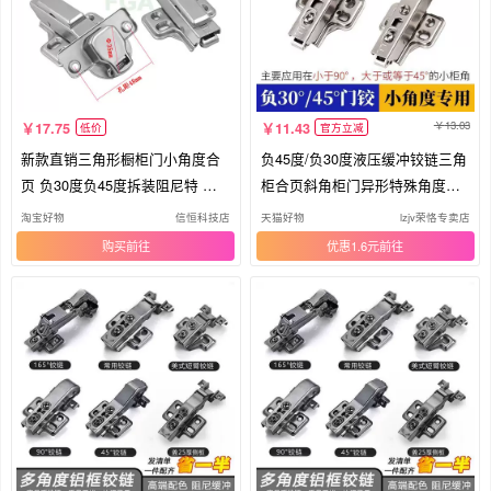
13.03
17.75
11.43
低价
官方立减
新款直销三角形橱柜门小角度合
负45度/负30度液压缓冲铰链三角
页 负30度负45度拆装阻尼特 殊
柜合页斜角柜门异形特殊角度铰
铰链
链
淘宝好物
信恒科技店
天猫好物
lzjv荣恪专卖店
购买
优惠1.6元