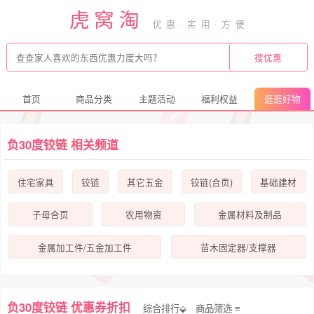
虎窝淘
首页
商品分类
主题活动
福利权益
逛逛好物
负30度铰链 相关频道
住宅家具
铰链
其它五金
铰链(合页)
基础建材
子母合页
农用物资
金属材料及制品
金属加工件/五金加工件
苗木固定器/支撑器
负30度铰链 优惠券折扣
综合排行⬙
商品筛选