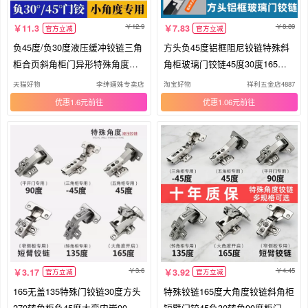
12.9
8.89
11.3
7.83
官方立减
官方立减
负45度/负30度液压缓冲铰链三角
方头负45度铝框阻尼铰链特殊斜
柜合页斜角柜门异形特殊角度铰
角柜玻璃门铰链45度30度165度9
链
0度
天猫好物
李绅婳姝专卖店
淘宝好物
祥利五金店4887
优惠1.6元
优惠1.06元
3.6
4.45
3.17
3.92
官方立减
官方立减
165无盖135特殊门铰链30度方头
特殊铰链165度大角度铰链斜角柜
270转角柜负45度大弯内嵌90合
短臂门铰45负30转角90度柜门合