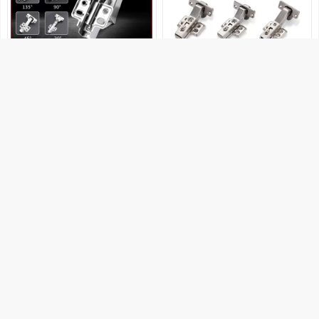
9.89
29.7
低价
低价
斜角柜45度270转角90平开合页1
新品特殊铰链钻石五角柜专用液
65度特殊异形大角度液压负30度
压缓冲门铰45度负30度三角柜转
铰链
角柜
淘宝好物
优驰五金机电
淘宝好物
瑞旺轩百货店2的小
购买
购买