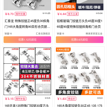
11.25
5.04
8.73
4.44
限时优惠
官方立减
汇泰龙 特殊铰链正45度负30斜角
铝框玻璃门铰链方头负45度30度1
门165大角度转角90异形合页厨柜
65度90度特殊铰链斜角柜门合页
门
销量16
汇泰龙旗舰店
销量18
精美家家居五金
优惠1.12元
优惠0.6元
3.5
6.4
3.15
1.83
限时补贴
券后价
165无盖135特殊门铰链30度方头
165大角度铰链负30正45 135 175