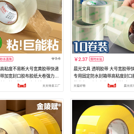
3.6
2.37
秒杀直降
限时补贴
高粘度不易断大号宽黄胶带快递
晨光文具 透明胶带 大号宽胶带
带加宽封口胶布胶纸大卷强力封
专用固定防水封箱带高粘度封口
割器特价批发厂家直销
批发办公胶布大卷强力封箱胶
天天特卖工厂
天猫好物
晨光优