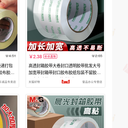
4.51
2.65
2.38
秒杀直降
快递打包
高透封箱胶带大卷封口透明胶带批发大号
胶布胶纸
加宽带封箱带封口胶布胶纸包装不留胶6
厘米宽胶带4.5cm快递打包
乐诚品专卖店
天猫好物
誉品办公专营店