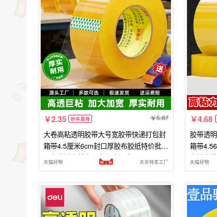
5.87
2.35
4.68
秒杀直降
大卷高粘透明胶带大号宽胶带快递打包封
胶带透明
箱带4.5厘米6cm封口厚胶布胶纸特价批发
箱带4.
厂家直销高粘度强力回购加宽
直销高粘
天猫好物
天天特卖工厂
天猫好物