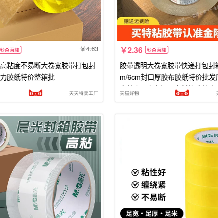
4.63
2.36
秒杀直降
秒杀直降
高粘度不易断大卷宽胶带打包封
胶带透明大卷宽胶带快递打包封箱带
力胶纸特价整箱批
m/6cm封口厚胶布胶纸特价批
高粘度强力车间固定封箱胶粘胶
天天特卖工厂
天猫好物