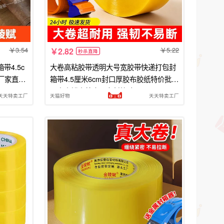
3.54
5.22
2.82
秒杀直降
4.5c
大卷高粘胶带透明大号宽胶带快递打包封
发厂家直销
箱带4.5厘米6cm封口厚胶布胶纸特价批发
厂家直销高粘度强力封箱胶双面
天天特卖工厂
天猫好物
天天特卖工厂