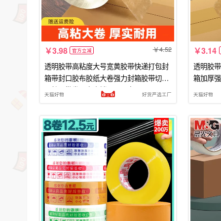
4.52
3.98
3.14
官方立减
透明胶带高粘度大号宽黄胶带快递打包封
透明胶带
箱带封口胶布胶纸大卷强力封箱胶带切割
箱加厚强
器特价批发厂家直销双面固定
天猫好物
好货严选工厂
天猫好物