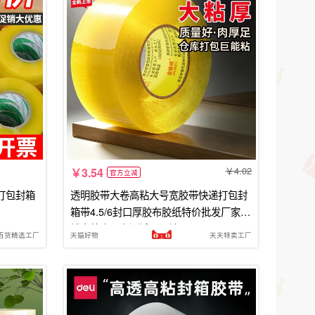
4.02
3.54
官方立减
打包封箱
透明胶带大卷高粘大号宽胶带快递打包封
箱带4.5/6封口厚胶布胶纸特价批发厂家直
销高粘度强力测试工具地面
百货精选工厂
天猫好物
天天特卖工厂