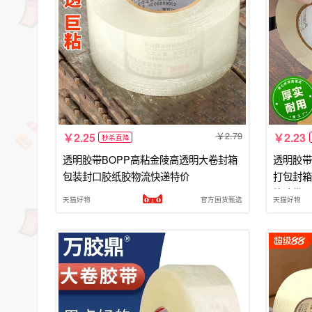
2.79
2.25
2.23
秒杀直降
透明胶带BOPP高粘金陵高透明大卷封箱
透明胶带
包装封口胶纸胶物流快递特价
打包封箱
箱胶带切
天猫好物
官方国货甄选
天猫好物