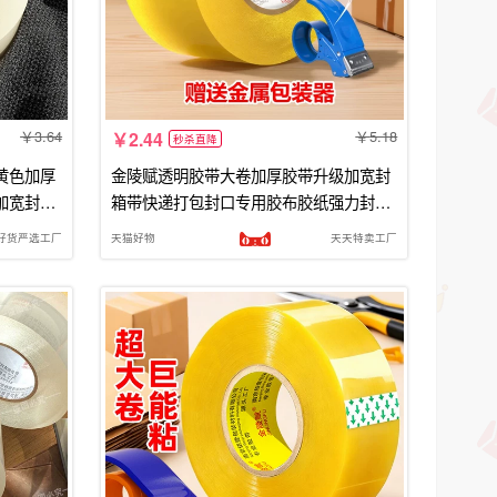
3.64
5.18
2.44
秒杀直降
黄色加厚
金陵赋透明胶带大卷加厚胶带升级加宽封
加宽封口
箱带快递打包封口专用胶布胶纸强力封箱
胶带批发纸箱家用耐磨仓库回购
好货严选工厂
天猫好物
天天特卖工厂