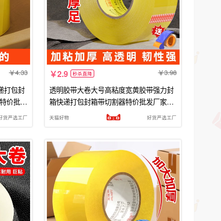
4.33
3.98
2.9
秒杀直降
递打包封
透明胶带大卷大号高粘度宽黄胶带强力封
纸特价批发
箱快递打包封箱带切割器特价批发厂家直
销加宽封口胶布家用密封车间
好货严选工厂
天猫好物
好货严选工厂