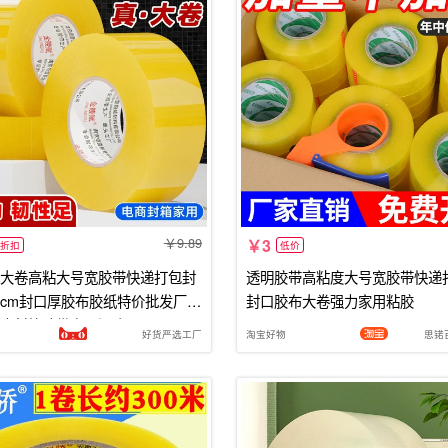
9.89
3
折扣
低价
大卷高粘大号宽胶带快递打包封
透明胶带高粘度大号宽胶带快递
56cm封口厚胶布胶纸特价批发厂家
封口胶布大卷强力家用粘胶
度封箱胶带家用源头
好货严选工厂
淘宝好物
思锘