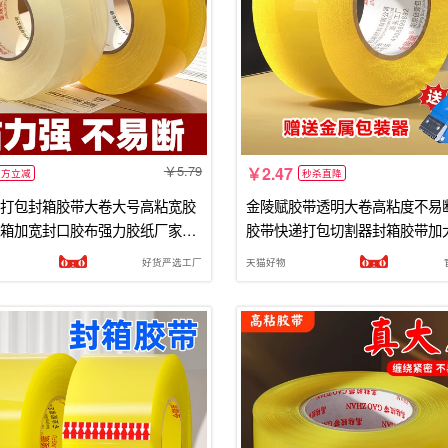
5.79
2.47
官方立减
秒杀直降
打包封箱胶带大卷大号高粘宽胶
金陵赋胶带透明大卷高粘度不易
箱加宽封口胶布强力胶纸厂家直
胶带快递打包切割器封箱胶带加
美工家用粘胶回购
胶布胶纸强力特价缝隙地面
好货严选工厂
天猫好物