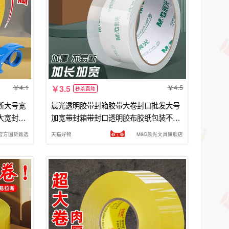
4.1
4.5
3.5
秒杀直降
断大号宽
晨光透明胶带封箱胶带大卷封口批发大号
大宽封口
加宽带封箱带封口透明胶布胶纸包装不留
胶6厘米宽胶带4.5cm快递打包
官方国货甄选
天猫好物
M&G晨光文具旗舰店