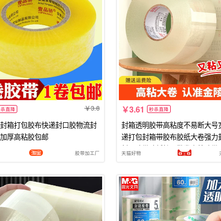
3.8
3.61
秒杀直降
秒杀直降
封箱打包胶布快递封口胶物流封
封箱透明胶带高粘度不易断大号
加厚高粘胶包邮
递打包封箱带胶布胶纸大卷强力
封口胶带胶纸特价批发高粘胶带
胶带加工厂
天猫好物