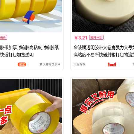
3.21
低价
限时补贴
胶带加厚封箱胶高粘度封箱胶纸
金陵赋透明胶带大卷宽强力大号
快递打包加宽透明
高粘度不易断快递封箱打包物流
宽胶带胶布胶纸特价整箱批发
武汉鑫铭悦胶带
天猫好物