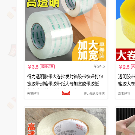
24.5
3.5
2.5
限时优惠
得力透明胶带大卷批发封箱胶带快递打包
透明胶带
宽胶带封箱带胶带纸大号加宽胶带胶纸包
箱胶大卷
装宽胶带封口胶高透明胶布cj
天猫好物
得力磊达专卖店
淘宝好物