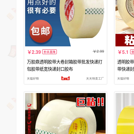
2.99
2.39
5.1
秒杀直降
万胶鼎透明胶带大卷封箱胶带批发快递打
透明胶带
包胶带纸宽快递封口胶布
带快递封
销粘性强
天猫好物
天天特卖工厂
天猫好物