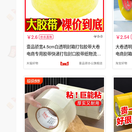
3.3
2.6
2.54
秒杀直降
壹品骄宽4.5cm白透明封箱打包胶带大卷
大卷透明
电商专用胶带快递打包封口胶带纸物流包
电商封箱
装用胶粘加厚6.0cm透明胶布批发
天猫好物
壹品骄办公旗舰店
淘宝好物