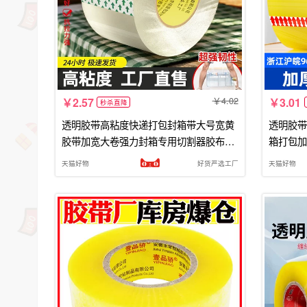
4.02
2.57
3.01
秒杀直降
透明胶带高粘度快递打包封箱带大号宽黄
透明胶带
胶带加宽大卷强力封箱专用切割器胶布胶
箱打包加
纸特价批发厂家直销密封环保
宽胶带整
天猫好物
好货严选工厂
天猫好物