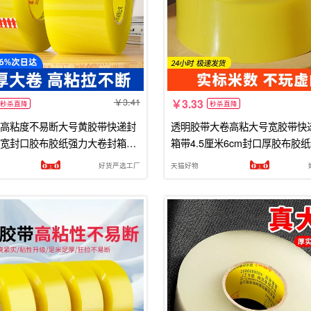
3.41
3.33
秒杀直降
秒杀直降
高粘度不易断大号黄胶带快递封
透明胶带大卷高粘大号宽胶带快
宽封口胶布胶纸强力大卷封箱加
箱带4.5厘米6cm封口厚胶布胶
箱特价批发厂家直销
厂家直销高粘度强力回购粘胶
好货严选工厂
天猫好物