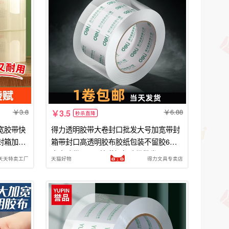
3.8
6.88
3.5
秒杀直降
宽胶带快
得力透明胶带大卷封口批发大号加宽带封
封箱加宽
箱带封口高透明胶布胶纸包装不留胶6厘
米宽胶带4.8cm快递打包胶带批发
天天特卖工厂
天猫好物
得力文具专卖店