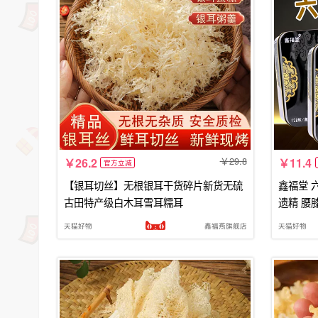
29.8
26.2
11.4
官方立减
【银耳切丝】无根银耳干货碎片新货无硫
鑫福堂 六
古田特产级白木耳雪耳糯耳
遗精 腰
天猫好物
鑫福燕旗舰店
天猫好物