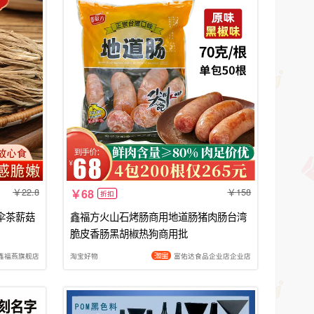
22.8
158
68
折扣
伞茶薪菇
鑫福方火山石烤肠商用地道肠猪肉肠台湾
脆皮香肠黑胡椒热狗商用批
鑫福燕旗舰店
淘宝好物
富佑达食品企业店企业店