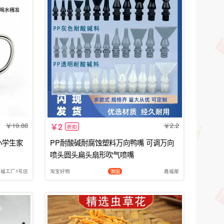
19.88
2.2
2
折扣
小学生家
PP耐酸碱耐腐蚀塑料万向鸭嘴 可调万向
喷头圆头扁头扇形吹气喷嘴
鑫福工厂1号店
淘宝好物
鑫福屋