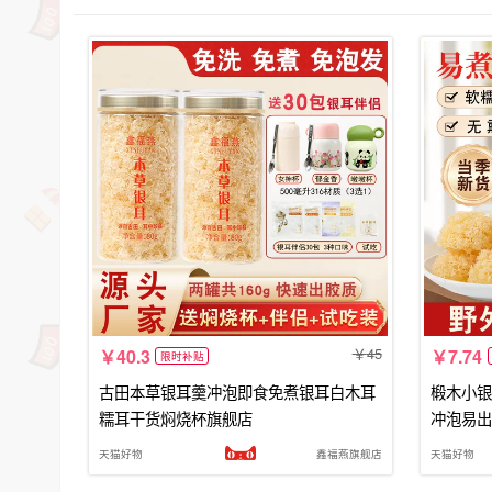
45
40.3
7.74
限时补贴
古田本草银耳羹冲泡即食免煮银耳白木耳
椴木小银
糯耳干货焖烧杯旗舰店
冲泡易出
天猫好物
鑫福燕旗舰店
天猫好物