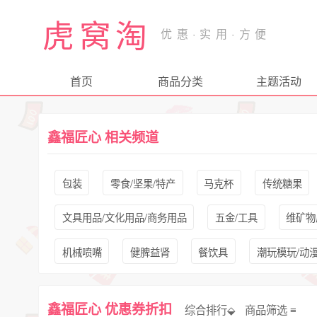
虎窝淘
首页
商品分类
主题活动
鑫福匠心 相关频道
包装
零食/坚果/特产
马克杯
传统糖果
文具用品/文化用品/商务用品
五金/工具
维矿物
机械喷嘴
健脾益肾
餐饮具
潮玩模玩/动
羊肚菌
鑫福匠心 优惠券折扣
综合排行⬙
商品筛选