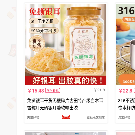
21.8
15.48
22.8
限时补贴
免撕银耳干货无根碎片古田特产级白木耳
316不
雪糯耳无硫银耳羹软糯出胶
饮水杯防
天猫好物
鑫福燕旗舰店
淘宝好物