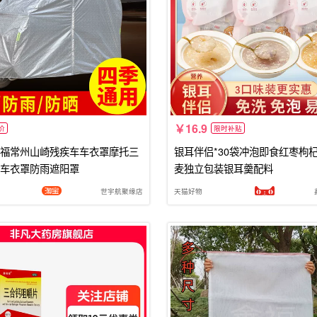
16.9
价
限时补贴
福常州山崎残疾车车衣罩摩托三
银耳伴侣*30袋冲泡即食红枣枸
车衣罩防雨遮阳罩
麦独立包装银耳羹配料
世宇航聚缘店
天猫好物