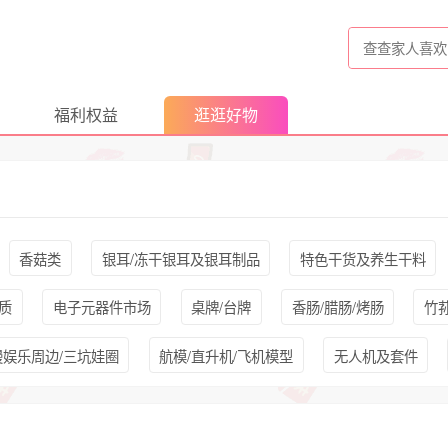
福利权益
逛逛好物
香菇类
银耳/冻干银耳及银耳制品
特色干货及养生干料
质
电子元器件市场
桌牌/台牌
香肠/腊肠/烤肠
竹
漫娱乐周边/三坑娃圈
航模/直升机/飞机模型
无人机及套件