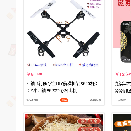
6
12
低价
品
四轴飞行器 学生DIY航模机架 8520机架
鑫福堂六
DIY小四轴 8520空心杯电机
肾肾阴虚
淘宝好物
鑫福航模
天猫好物