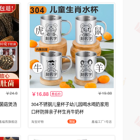
24.8
19.88
16.88
券后价
鲜菌菇煲汤
304不锈钢儿童杯子幼儿园喝水喝奶家用
口杯防摔亲子杯生肖牛奶杯
鑫福燕旗舰店
淘宝好物
鑫福工厂1号店