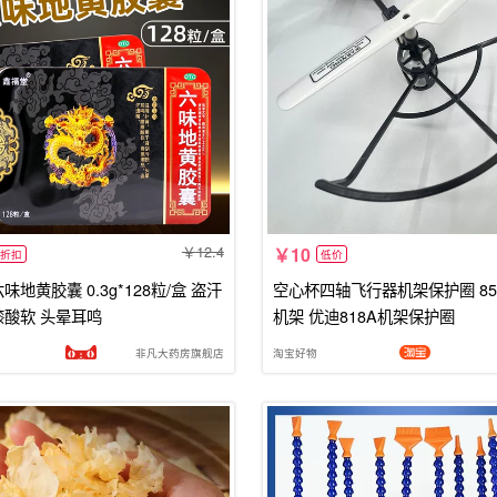
12.4
10
折扣
低价
味地黄胶囊 0.3g*128粒/盒 盗汗
空心杯四轴飞行器机架保护圈 85
膝酸软 头晕耳鸣
机架 优迪818A机架保护圈
非凡大药房旗舰店
淘宝好物