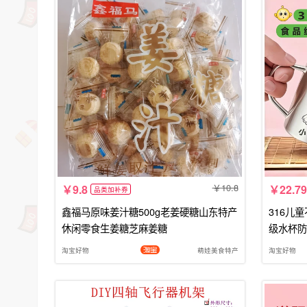
10.8
9.8
22.79
品类加补券
鑫福马原味姜汁糖500g老姜硬糖山东特产
316儿
休闲零食生姜糖芝麻姜糖
级水杯防
淘宝好物
萌娃美食特产
淘宝好物