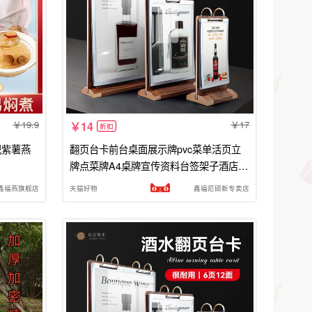
19.9
17
14
折扣
杞紫薯燕
翻页台卡前台桌面展示牌pvc菜单活页立
牌点菜牌A4桌牌宣传资料台签架子酒店客
房餐厅餐牌奶茶店价格价目介绍
鑫福燕旗舰店
天猫好物
鑫福尼硕新专卖店