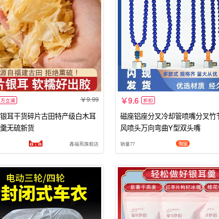
9.99
9.6
官方立减
折扣
银耳干货碎片古田特产级白木耳
磁座铝座分叉冷却管喷嘴分叉竹
羹无硫新货
风喷头万向弯曲Y型双头嘴
鑫福燕旗舰店
销量77