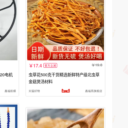
19.8
17.4
官方立减
20电机
虫草花500克干货精选新鲜特产级北虫草
金菇煲汤材料
鑫福航模
天猫好物
鑫福燕旗舰店