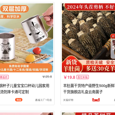
25.8
19.8
券后价
百亿补贴
锈钢杯子儿童宝宝口杯幼儿园家用
羊肚菌干货特产级野生500g新
烫防摔卡通可定制
干货旗舰店礼盒云南菌子
鑫福工厂1号店
天猫好物