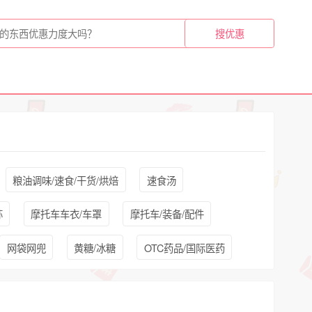
粮油调味/速食/干货/烘焙
速食汤
荪
摩托车车衣/车罩
摩托车/装备/配件
网袋网兜
黄糖/冰糖
OTC药品/国际医药