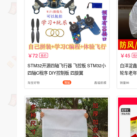
72
45
低价
低
STM32开源四轴飞行器 飞控板 STM32小
白洋淀鑫
四轴C程序 DIY控制板 四旋翼
轮车老年
淘宝好物
鑫福航模
销量86