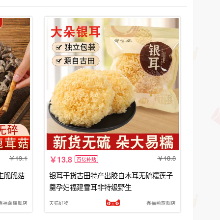
19.1
18.8
13.8
百亿补贴
生脆脆菇
银耳干货古田特产出胶白木耳无硫糯莲子
羹孕妇福建雪耳非特级野生
鑫福燕旗舰店
天猫好物
鑫福燕旗舰店