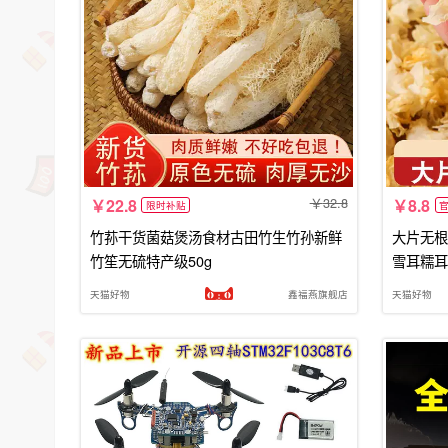
32.8
22.8
8.8
限时补贴
竹荪干货菌菇煲汤食材古田竹生竹孙新鲜
大片无根
竹笙无硫特产级50g
雪耳糯耳
天猫好物
鑫福燕旗舰店
天猫好物