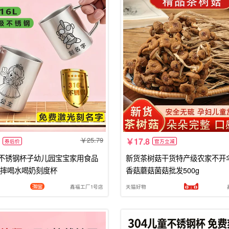
25.79
17.8
券后价
官方立减
童不锈钢杯子幼儿园宝宝家用食品
新货茶树菇干货特产级农家不开
摔喝水喝奶刻度杯
香菇蘑菇菌菇批发500g
鑫福工厂1号店
天猫好物