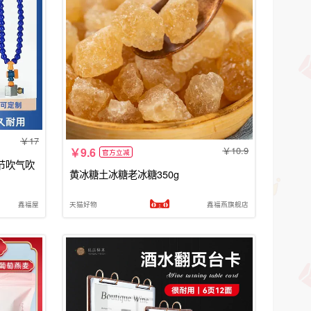
17
10.9
9.6
官方立减
节吹气吹
黄冰糖土冰糖老冰糖350g
鑫福屋
天猫好物
鑫福燕旗舰店