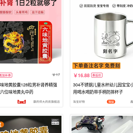
17
16.88
类加补券
券后价
味地黄胶囊128粒男补肾养精强
304不锈钢儿童水杯幼儿园宝宝
六位味地黄丸中药
用喝水喝奶带手柄防摔杯子
康药师大药房旗舰店
淘宝好物