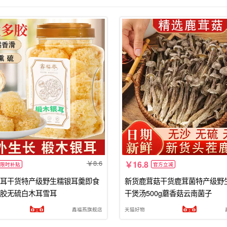
8.6
16.8
限时补贴
官方立减
耳干货特产级野生糯银耳羹即食
新货鹿茸菇干货鹿茸菌特产级野
胶无硫白木耳雪耳
干煲汤500g蘑香菇云南菌子
鑫福燕旗舰店
天猫好物