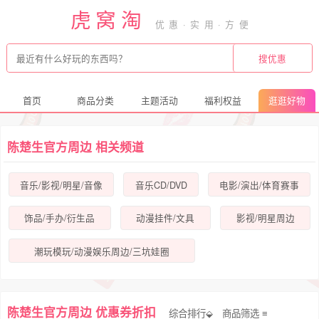
虎窝淘
首页
商品分类
主题活动
福利权益
逛逛好物
陈楚生官方周边 相关频道
音乐/影视/明星/音像
音乐CD/DVD
电影/演出/体育赛事
饰品/手办/衍生品
动漫挂件/文具
影视/明星周边
潮玩模玩/动漫娱乐周边/三坑娃圈
陈楚生官方周边 优惠券折扣
综合排行⬙
商品筛选