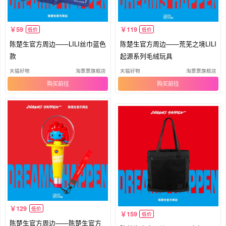
59
119
低价
低价
陈楚生官方周边——LILI丝巾蓝色
陈楚生官方周边——荒芜之境LILI
款
起源系列毛绒玩具
天猫好物
淘票票旗舰店
天猫好物
淘票票旗舰店
购买
购买
129
低价
159
低价
陈楚生官方周边——陈楚生官方