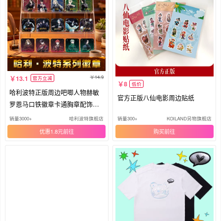
14.9
13.1
官方立减
8
低价
哈利波特正版周边吧唧人物赫敏
官方正版八仙电影周边贴纸
罗恩马口铁徽章卡通胸章配饰礼
物
销量3000+
哈利波特旗舰店
销量300+
KOILAND另物旗舰店
优惠1.8元
购买