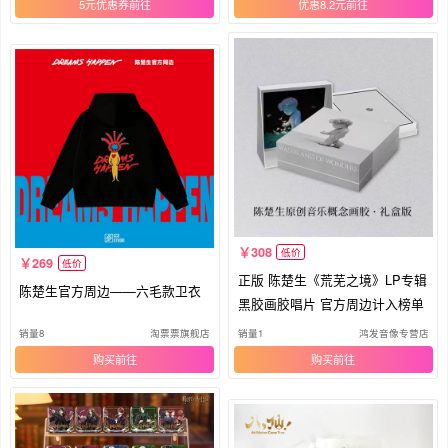
5元优惠券
优惠8.2元
308
低价
269
低价
正版 陈楚生《荒芜之境》LP专辑
陈楚生官方周边——六毛款卫衣
黑胶画胶唱片 官方周边计入榜单
销量8
淘票票旗舰店
销量1
鸿发音像专营店
购买
购买