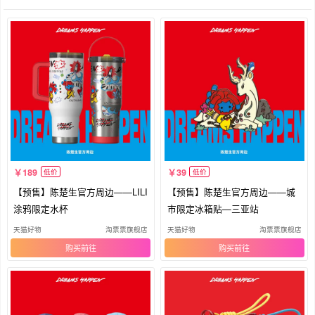
189
39
低价
低价
【预售】陈楚生官方周边——LILI
【预售】陈楚生官方周边——城
涂鸦限定水杯
市限定冰箱贴—三亚站
天猫好物
淘票票旗舰店
天猫好物
淘票票旗舰店
购买
购买