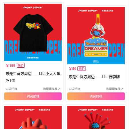
159
低价
59
低价
陈楚生官方周边——LILI小大人黑
陈楚生官方周边——LILI行李牌
色T恤
天猫好物
淘票票旗舰店
天猫好物
淘票票旗舰店
购买
购买