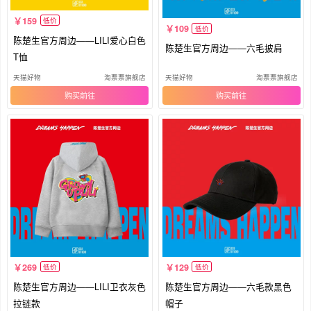
159
低价
109
低价
陈楚生官方周边——LILI爱心白色
陈楚生官方周边——六毛披肩
T恤
天猫好物
淘票票旗舰店
天猫好物
淘票票旗舰店
购买
购买
269
129
低价
低价
陈楚生官方周边——LILI卫衣灰色
陈楚生官方周边——六毛款黑色
拉链款
帽子