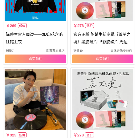
269
278
低价
低价
陈楚生官方周边——3D印花六毛
官方正版 陈楚生新专辑《荒芜之
红帽卫衣
境》黑胶唱片LP彩胶碟片 周边
销量7
淘票票旗舰店
销量49
天沐音像专营店
购买
购买
325
278
低价
低价