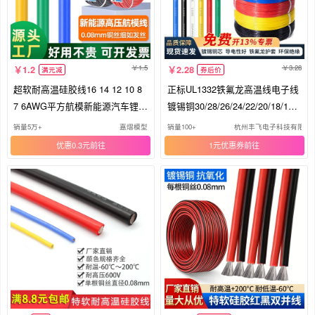
1.5
3.28
1.2
2.28
满元减
券后价
超软耐高温硅胶线16 14 12 10 8
正标UL1332铁氟龙高温线电子线
7 6AWG平方航模新能源汽车锂电
镀锡铜30/28/26/24/22/20/18/16A
池
WG
销量5万+
嘉熠模型
销量100+
杭州丰飞电子科技有限公
优惠0.3元
1元优惠券