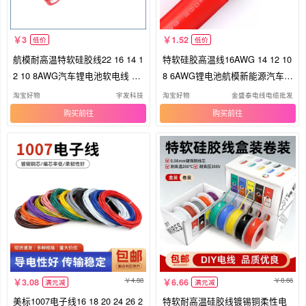
3
1.52
低价
低价
航模耐高温特软硅胶线22 16 14 1
特软硅胶高温线16AWG 14 12 10
2 10 8AWG汽车锂电池软电线 铜
8 6AWG锂电池航模新能源汽车导
线
线
淘宝好物
宇发科技
淘宝好物
金盛泰电线电缆批发
购买
购买
4.88
8.66
3.08
6.66
满元减
满元减
美标1007电子线16 18 20 24 26 2
特软耐高温硅胶线镀锡铜柔性电