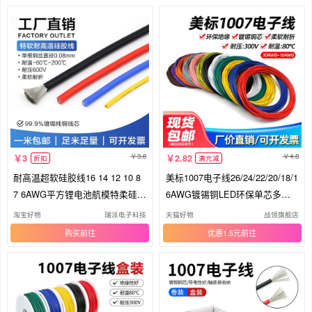
3.8
4.8
3
2.82
折扣
满元减
耐高温超软硅胶线16 14 12 10 8
美标1007电子线26/24/22/20/18/1
7 6AWG平方锂电池航模特柔硅胶
6AWG镀锡铜LED环保单芯多股
线
电线
淘宝好物
瑞派电子科技
天猫好物
战领旗舰店
购买
优惠1.5元