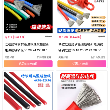
2.45
4.07
2.2
3.66
秒杀直降
秒杀直降
硅胶线特软耐高温软线航模线新
特软硅胶线耐高温航模新能源镀
能源镀锡铜芯30 28 24 22 18 16A
锡铜软线16 18 20 22 24 28 30A
WG
WG
天猫好物
仁师傅旗舰店
天猫好物
金贝山旗舰店
优惠0.25元
优惠0.41元