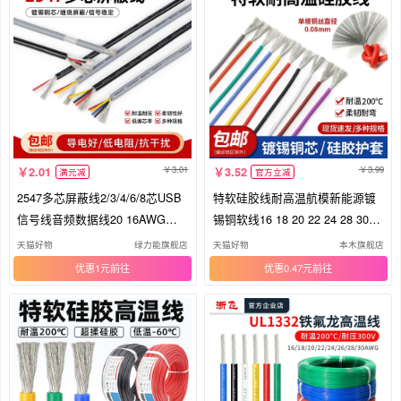
3.01
3.99
2.01
3.52
满元减
官方立减
2547多芯屏蔽线2/3/4/6/8芯USB
特软硅胶线耐高温航模新能源镀
信号线音频数据线20 16AWG抗
锡铜软线16 18 20 22 24 28 30A
干扰
WG
天猫好物
绿力能旗舰店
天猫好物
本木旗舰店
优惠1元
优惠0.47元