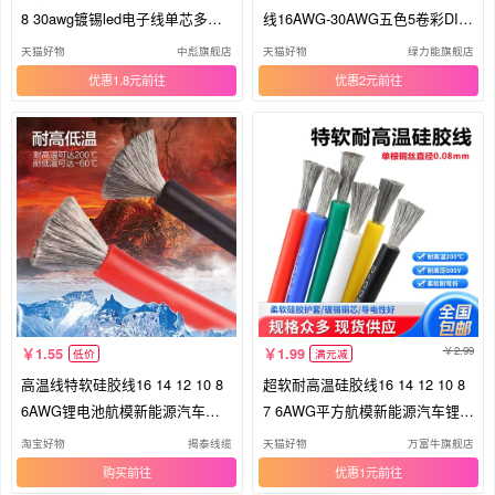
8 30awg镀锡led电子线单芯多股
线16AWG-30AWG五色5卷彩DIY
线
盒装线
天猫好物
中彪旗舰店
天猫好物
绿力能旗舰店
优惠1.8元
优惠2元
2.99
1.55
1.99
低价
满元减
高温线特软硅胶线16 14 12 10 8
超软耐高温硅胶线16 14 12 10 8
6AWG锂电池航模新能源汽车导
7 6AWG平方航模新能源汽车锂电
线
池
淘宝好物
揭泰线缆
天猫好物
万富牛旗舰店
购买
优惠1元