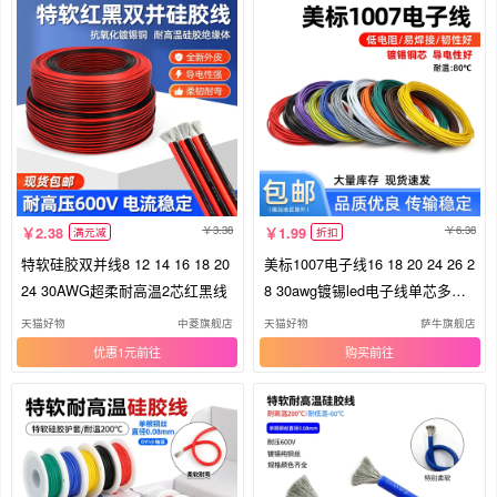
3.38
6.38
2.38
1.99
满元减
折扣
特软硅胶双并线8 12 14 16 18 20
美标1007电子线16 18 20 24 26 2
24 30AWG超柔耐高温2芯红黑线
8 30awg镀锡led电子线单芯多股
线
天猫好物
中菱旗舰店
天猫好物
萨牛旗舰店
优惠1元
购买