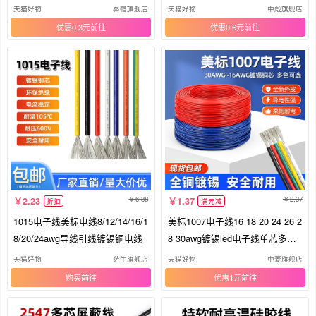
线
WG
天猫好物
秦宿旗舰店
天猫好物
中彪旗舰店
优惠0.3元
优惠0.6元
6.38
2.37
2.23
1.37
折扣
满元减
1015电子线美标电线8/12/14/16/1
美标1007电子线16 18 20 24 26 2
8/20/24awg导线引线镀锡铜电线
8 30awg镀锡led电子线单芯多股
线
天猫好物
萨牛旗舰店
天猫好物
中菱旗舰店
购买
优惠1元