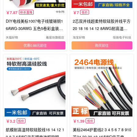
8.75
7.87
7
秒杀直降
低价
DIY电线美标1007电子线镀锡铜1
2芯双并线超柔特软硅胶并线平方
6AWG-30AWG 五色5卷彩盒装电
20 18 16 14 12 8AWG耐高温红
路配线
黑线
天猫好物
雅居坊旗舰店
淘宝好物
恒驰电子科技
优惠0.88元
购买
3.2
1.39
低价
低价
航模耐高温特软硅胶线16 14 12 1
美标2464护套线2 3 4 5 6 7 8 910
0 8 7 6AWG汽车锂电池超软铜芯
芯24 22 20 18 16AWG信号电源