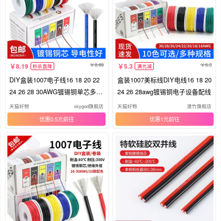
8.69
6.3
8.19
5.3
秒杀直降
满元减
DIY盒装1007电子线16 18 20 22
盒装1007美标线DIY电线16 18 20
24 26 28 30AWG镀锡铜单芯多股
24 26 28awg镀锡铜电子设备配线
线
天猫好物
skygod旗舰店
天猫好物
渡竹旗舰店
优惠0.5元
优惠1元