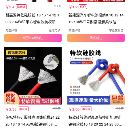
2.8
2.4
1.2
满元减
低价
耐高温特软硅胶线 18 16 14 12 1
新能源汽车锂电池模组8 10 12 14
0 8 7 6AWG平方锂电池航模新能
16 18AWG号耐高温超柔软硅胶
源
线
淘宝好物
嘉熠电子
天猫好物
宇伦旗舰店
优惠0.4元
购买
2.65
2.95
2.35
2.06
满元减
满元减
美标特软硅胶线高温线航模24 22
特软硅胶线耐高温航模新能源镀
20 18 16 14 AWG镀锡铜电子导
锡铜软线16 18 20 22 24 28 30A