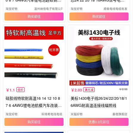
线
线
淘宝好物
温州纳倍电子有限公司
淘宝好物
顺泰电线电缆批发
购买
购买
2.58
1.1
2.03
低价
满元减
硅胶线特软耐高温16 14 12 10 8
美标1430电子线26/24/22/20/18/1
7 6 4AWG锂电池航模汽车改装电
6AWG耐高温连接线辐照线
线
淘宝好物
科特希电线电缆
天猫好物
秦宿旗舰店
购买
优惠0.3元