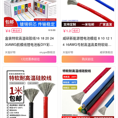
9.99
8
1.2
券后价
低价
盒装特软高温硅胶线16 18 20 24
威研新能源锂电池模组 8 10 12 1
30AWG航模线锂电池板DIY彩色
4 16AWG号耐高温高柔特软硅胶
软线
线
天猫好物
skygod旗舰店
天猫好物
威研旗舰店
1元优惠券
购买