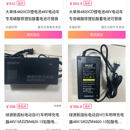
612
554.4
低价
低价
大单体4820CD锂电池48V电动车
大单体4820CD锂电池48V电动车
专用磷酸铁锂铅酸蓄电池可替换
专用磷酸铁锂铅酸蓄电池可替换
天猫好物
慕华莎串甸专卖店
天猫好物
珺乐光桦仟专卖店
购买
购买
213
208
390.6
券后价
低价
绿源新国标电动自i行车明坤充电
绿源新国标电动自h行车明坤充电
器48V/3ADZM4820-13铅酸电池
器48V/3ADZM4820-13铅酸电池
充电
充电
淘宝好物
旺天斋商城
淘宝好物
佳富轩商城的小店96