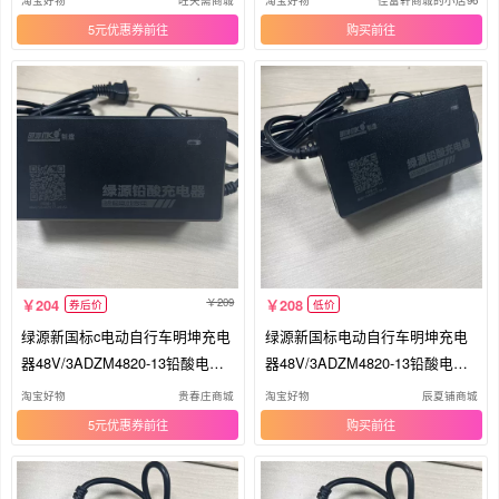
5元优惠券
购买
209
204
208
券后价
低价
绿源新国标c电动自行车明坤充电
绿源新国标电动自行车明坤充电
器48V/3ADZM4820-13铅酸电池
器48V/3ADZM4820-13铅酸电池
充电
充电器
淘宝好物
贵春庄商城
淘宝好物
辰夏铺商城
5元优惠券
购买