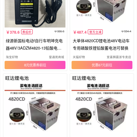
386.6
554.4
378.6
487.4
券后价
官方立减
绿源新国标电动f自行车明坤充电
大单体4820CD锂电池48V电动车
器48V/3ADZM4820-13铅酸电池
专用磷酸铁锂铅酸蓄电池可替换
充电
淘宝好物
誉通苑商城
天猫好物
宣喜狮晨浙专卖店
8元优惠券
优惠67元