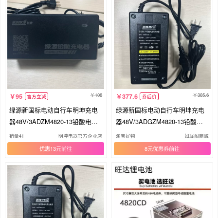
108
385.6
95
377.6
官方立减
券后价
绿源新国标电动自行车明坤充电
绿源新国标电动自行车明坤充电
器48V/3ADZM4820-13铅酸电池
器48V/3ADGZM4820-13铅酸电
充电器
池充电
销量41
明坤电器官方企业店
淘宝好物
如珑阁商城
优惠13元
8元优惠券