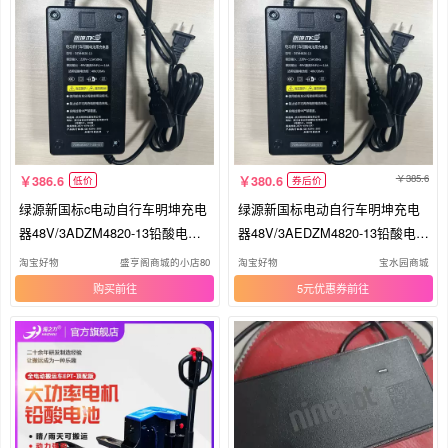
385.6
386.6
380.6
低价
券后价
绿源新国标c电动自行车明坤充电
绿源新国标电动自行车明坤充电
器48V/3ADZM4820-13铅酸电池
器48V/3AEDZM4820-13铅酸电池
充电
充电
淘宝好物
盛亨阁商城的小店80
淘宝好物
宝水园商城
购买
5元优惠券