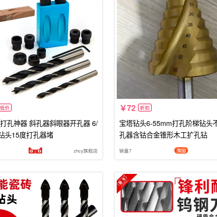
72
低价
折扣
打孔神器 斜孔器斜眼器开孔器 6/
宝塔钻头6-55mm打孔阶梯钻头
m钻头15度打孔器堵
孔器含钴合金锥形木工扩孔钻
zhcy旗舰店
销量7