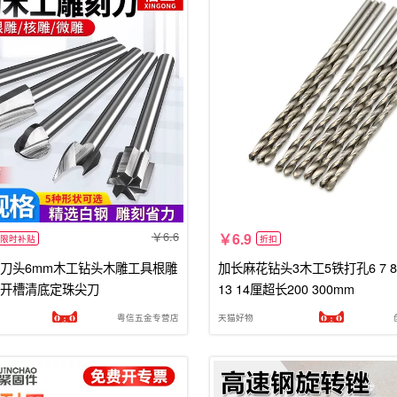
6.6
6.9
限时补贴
折扣
刀头6mm木工钻头木雕工具根雕
加长麻花钻头3木工5铁打孔6 7 8 9
开槽清底定珠尖刀
13 14厘超长200 300mm
粤信五金专营店
天猫好物