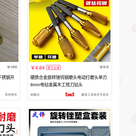
120
5.5
4.84
官方立减
不锈钢开
硬质合金旋转锉钨钢磨头电动打磨头单刃
6mm电钻金属木工铣刀钻头
菲林商贸
销量22
戴恩工具南京专卖店