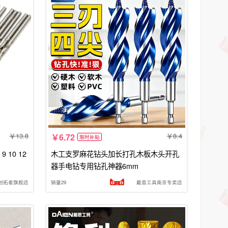
13.8
8.4
6.72
限时补贴
 10 12
木工支罗麻花钻头加长打孔木板木头开孔
器手电钻专用钻孔神器6mm
创拓者旗舰店
销量29
戴恩工具南京专卖店