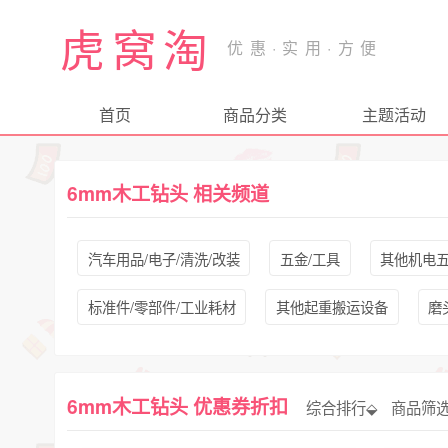
虎窝淘
首页
商品分类
主题活动
6mm木工钻头 相关频道
汽车用品/电子/清洗/改装
五金/工具
其他机电
标准件/零部件/工业耗材
其他起重搬运设备
磨
6mm木工钻头 优惠券折扣
综合排行⬙
商品筛