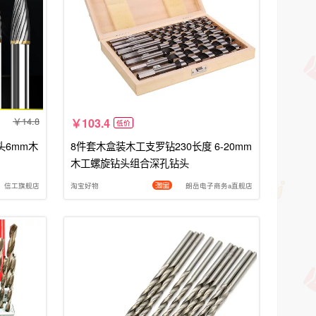
14.8
103.4
低价
头6mm木
8件套木盒装木工支罗钻230长度 6-20mm
木工螺旋钻头组合深孔钻头
信工旗舰店
淘宝好物
朗岳电子商务a直舰店