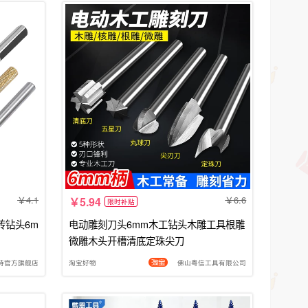
4.1
6.6
5.94
限时补贴
砖钻头6m
电动雕刻刀头6mm木工钻头木雕工具根雕
微雕木头开槽清底定珠尖刀
特官方旗舰店
淘宝好物
佛山粤信工具有限公司