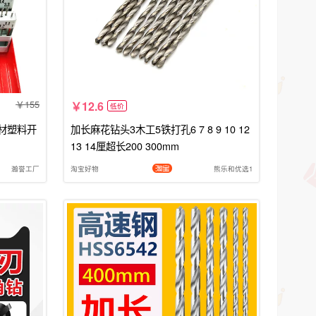
155
12.6
低价
材塑料开
加长麻花钻头3木工5铁打孔6 7 8 9 10 12
13 14厘超长200 300mm
瀚誉工厂
淘宝好物
熊乐和优选1