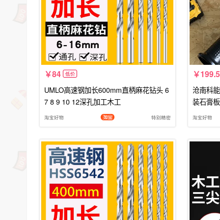
84
199.5
低价
UMLO高速钢加长600mm直柄麻花钻头 6
沧南科能
7 8 9 10 12深孔加工木工
装石膏板
淘宝好物
特别精密
淘宝好物