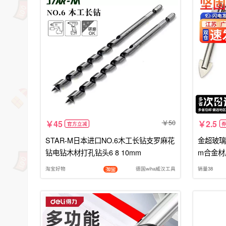
50
45
2.5
官方立减
STAR-M日本进口NO.6木工长钻支罗麻花
金超玻璃
钻电钻木材打孔钻头6 8 10mm
m合金材
淘宝好物
德国wiha威汉工具
销量38