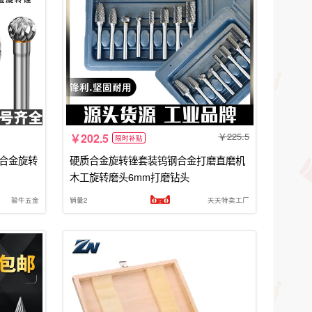
225.5
202.5
限时补贴
质合金旋转
硬质合金旋转锉套装钨钢合金打磨直磨机
木工旋转磨头6mm打磨钻头
骏牛五金
销量2
天天特卖工厂