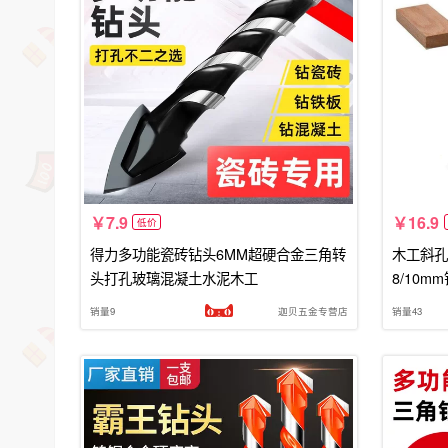
7.9
16.9
低价
得力多功能瓷砖钻头6MM超硬合金三角转
木工斜孔
头打孔玻璃混凝土水泥木工
8/10m
销量9
迦贝五金专营店
销量43