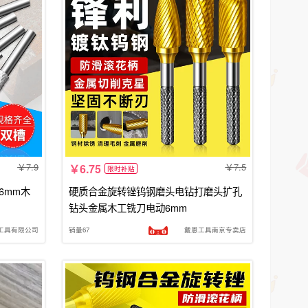
7.9
7.5
6.75
限时补贴
6mm木
硬质合金旋转锉钨钢磨头电钻打磨头扩孔
钻头金属木工铣刀电动6mm
工具有限公司
销量67
戴恩工具南京专卖店