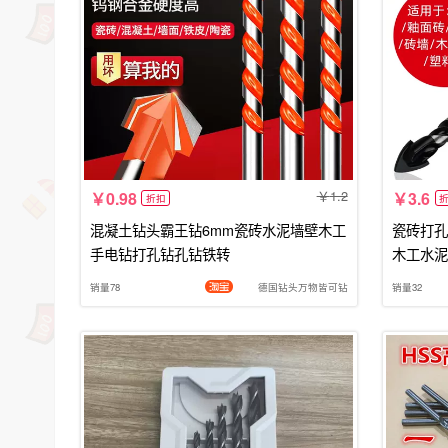
1.2
0.98
3.6
折扣
混凝土钻头霸王钻6mm瓷砖水泥墙壁木工
瓷砖打孔
手电钻打孔钻孔钻铁转
木工水泥
销量78
德国钻头万物皆可钻
销量32