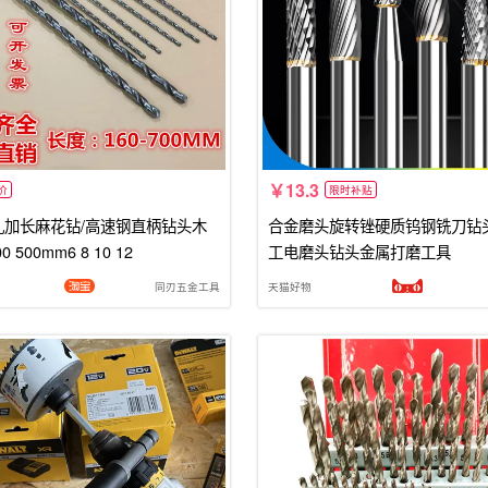
13.3
价
限时补贴
孔加长麻花钻/高速钢直柄钻头木
合金磨头旋转锉硬质钨钢铣刀钻
 500mm6 8 10 12
工电磨头钻头金属打磨工具
同刃五金工具
天猫好物