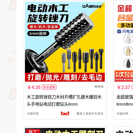
5.5
4.35
2.37
秒杀直降
木工旋转锉铣刀木材开槽扩孔硬木雕刻木
金超玻璃
头手电钻电动打磨钻头6mm
6mm8
天猫好物
戴恩工具南京专卖店
天猫好物