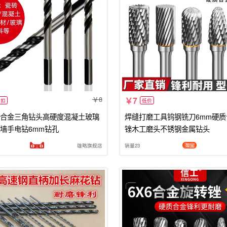
8
7
折扣
低价
合金三角钻头高硬度混凝土玻璃
焊缝打磨工具钨钢铣刀6mm硬
墙手电钻6mm钻孔
锉木工磨头不锈钢金属钻头
雄略旗舰店
销量23