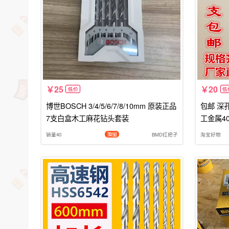
25
20
低价
低
博世BOSCH 3/4/5/6/7/8/10mm 原装正品
包邮 深
7支白盒木工麻花钻头套装
工金属400
销量40
BMD扛把子
淘宝好物