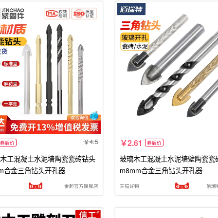
4.5
2.61
券后价
券后价
木工混凝土水泥墙陶瓷瓷砖钻头
玻璃木工混凝土水泥墙壁陶瓷瓷
mm合金三角钻头开孔器
m8mm合金三角钻头开孔器
金超官方旗舰店
天猫好物
佰瑞