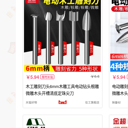
6.6
5.94
5.94
限时补贴
木工雕刻刀头6mm木雕工具电动钻头根雕
电动雕刻
微雕木头开槽清底定珠尖刀
微雕木头
天猫好物
信工旗舰店
销量62