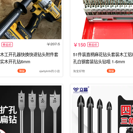
207.5
150
券后价
券后价
木工开孔器快换快退钻头附件套
51件装直柄麻花钻头套装木工铝
实木开孔钻6mm
孔白钢套装钻头钻咀 1-6mm
ojwltphrtk的小店
淘宝好物