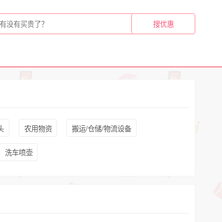
头
农用物资
搬运/仓储/物流设备
洗车喷壶