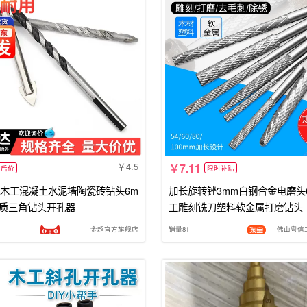
4.5
7.11
券后价
限时补贴
木工混凝土水泥墙陶瓷砖钻头6m
加长旋转锉3mm白钢合金电磨头
质三角钻头开孔器
工雕刻铣刀塑料软金属打磨钻头
金超官方旗舰店
销量81
佛山粤信