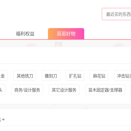
福利权益
逛逛好物
五金
其他铣刀
雕刻刀
扩孔钻
麻花钻
冲击钻
头
商务/设计服务
其它设计服务
苗木固定器/支撑器
选