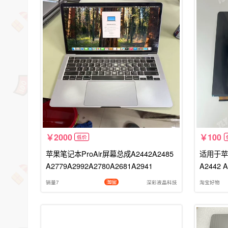
2000
100
低价
苹果笔记本ProAir屏幕总成A2442A2485
适用于苹果A
A2779A2992A2780A2681A2941
A2442
销量7
深彩液晶科技
淘宝好物