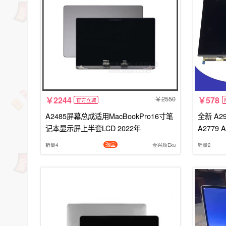
2550
2244
578
官方立减
A2485屏幕总成适用MacBookPro16寸笔
全新 A29
记本显示屏上半套LCD 2022年
A2779
销量4
壹兴顺Eku
销量2