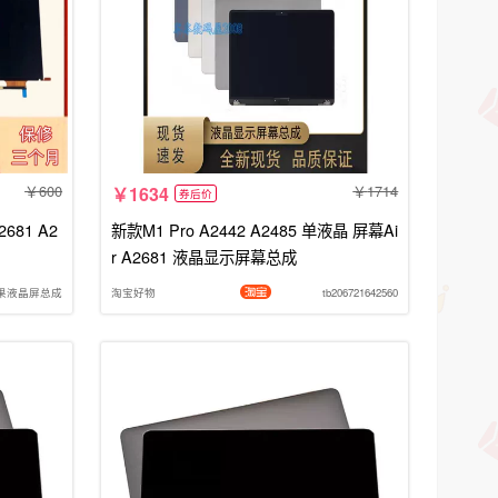
600
1714
1634
券后价
681 A2
新款M1 Pro A2442 A2485 单液晶 屏幕Ai
r A2681 液晶显示屏幕总成
苹果液晶屏总成
淘宝好物
tb206721642560