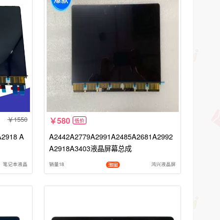
1550
580
低价
A2918 A
A2442A2779A2991A2485A2681A2992
A2918A3403液晶屏幕总成
笔记本液晶
销量18
鸿兴液晶屏