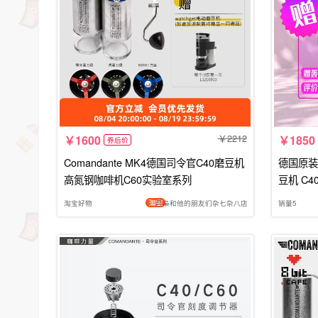
2212
1600
1850
券后价
Comandante MK4德国司令官C40磨豆机
德国原装进
高氮钢咖啡机C60实验室系列
豆机 C
淘宝好物
吕枭和他的朋友们杂七杂八店
销量5