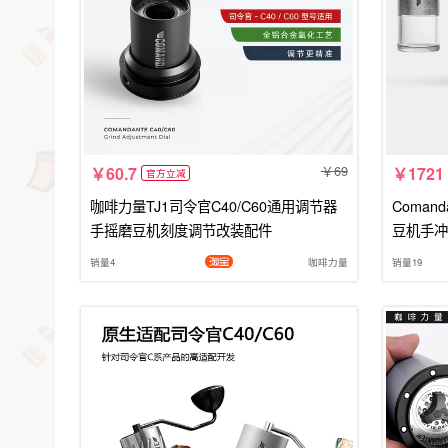
69
60.7
1721
官方立减
咖啡力量TJ1司令官C40/C60通用调节器
Coman
手摇磨豆机刻度调节改装配件
豆机手冲
销量4
咖啡力量
销量19