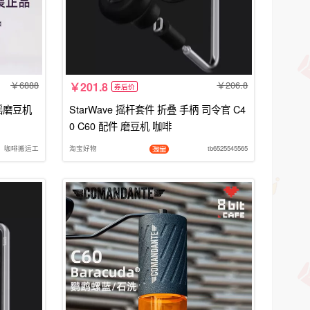
6888
206.8
201.8
券后价
手摇磨豆机
StarWave 摇杆套件 折叠 手柄 司令官 C4
0 C60 配件 磨豆机 咖啡
咖啡搬运工
淘宝好物
tb6525545565