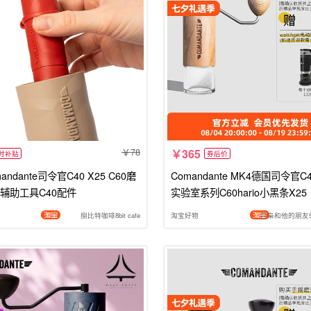
78
365
时补贴
券后价
ndante司令官C40 X25 C60磨
Comandante MK4德国司令官
辅助工具C40配件
实验室系列C60hario小黑条X25
捌比特咖啡8bit cafe
淘宝好物
吕枭和他的朋友