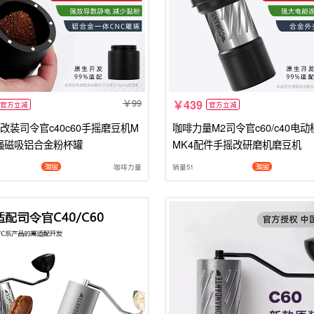
99
439
官方立减
官方立减
改装司令官c40c60手摇磨豆机M
咖啡力量M2司令官c60/c40电
3强磁吸铝合金粉杯罐
MK4配件手摇改研磨机磨豆机
咖啡力量
销量51