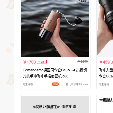
2800
1700
439
券后价
Comandante德国司令官C40MK4 高氮钢
咖啡力量M
刀头手冲咖啡手摇磨豆机 c60
令官CO
淘宝好物
捌比特咖啡8bit cafe
淘宝好物