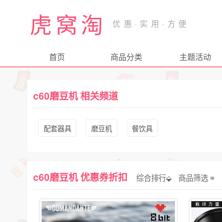
虎窝淘
首页
商品分类
主题活动
c60磨豆机 相关频道
配套器具
磨豆机
餐饮具
c60磨豆机 优惠券折扣
综合排行⬙
商品筛选