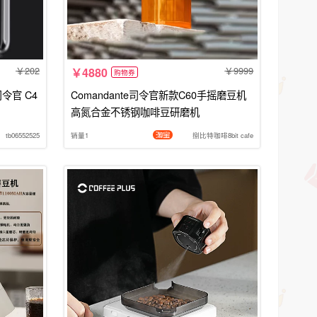
202
9999
4880
购物券
司令官 C4
Comandante司令官新款C60手摇磨豆机
高氮合金不锈钢咖啡豆研磨机
tb06552525
销量1
捌比特咖啡8bit cafe