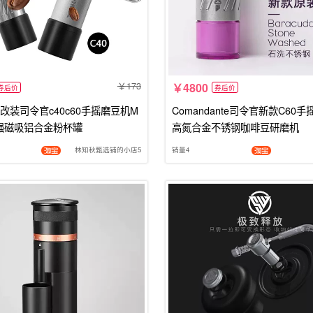
173
4800
券后价
券后价
改装司令官c40c60手摇磨豆机M
Comandante司令官新款C60
3强磁吸铝合金粉杯罐
高氮合金不锈钢咖啡豆研磨机
林知秋甄选铺的小店5
销量4