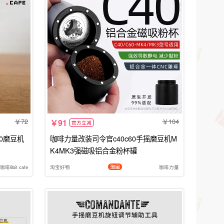
72
104
91
官方立减
60磨豆机
咖啡力量改装司令官c40c60手摇磨豆机M
K4MK3强磁吸铝合金粉杯罐
啡8bit cafe
淘宝好物
咖啡力量