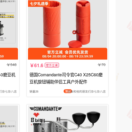
548
70
61.6
官方立减
C40磨豆机
德国Comandante司令官C40 X25C60磨
豆机旋钮辅助伴侣工具户外配件
们杂七杂八店
销量26
吕枭和他的朋友们杂七杂八店