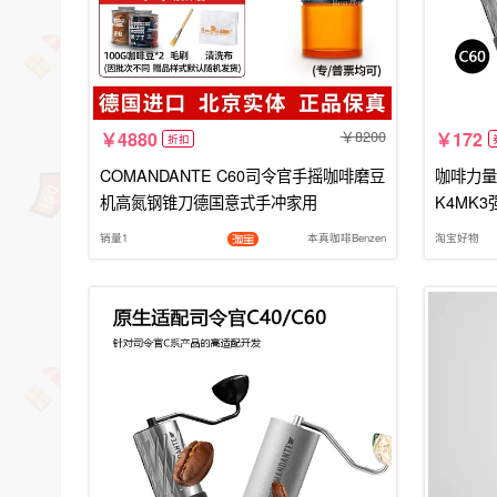
8200
4880
172
折扣
COMANDANTE C60司令官手摇咖啡磨豆
咖啡力量
机高氮钢锥刀德国意式手冲家用
K4MK
销量1
本真咖啡Benzen
淘宝好物