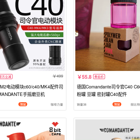
499
55.8
官方立减
券后价
2电动模块c60/c40/MK4配件司
德国Comandante司令官C40 C
MANDANTE手摇磨豆机
粉罐 豆罐 密封罐C40配件
咖啡力量
销量38
捌比特咖