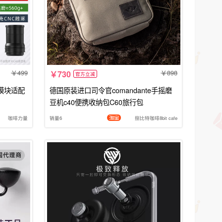
499
898
730
官方立减
动模块适配
德国原装进口司令官comandante手摇磨
豆机c40便携收纳包C60旅行包
咖啡力量
销量6
捌比特咖啡8bit cafe