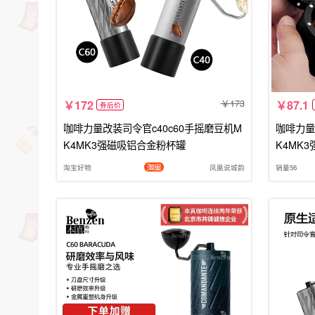
173
172
87.1
券后价
咖啡力量改装司令官c40c60手摇磨豆机M
咖啡力量
K4MK3强磁吸铝合金粉杯罐
K4MK
淘宝好物
凤凰说城韵
销量56