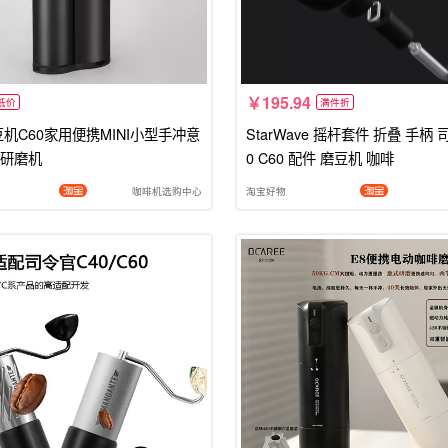
195.94
低价
满件折
豆机C60家用便携MINI小型手冲意
StarWave 摇杆套件 折叠 手柄 
研磨机
0 C60 配件 磨豆机 咖啡
咖啡机选购中心
淘宝好物