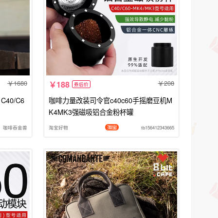
1680
208
188
券后价
C40/C6
咖啡力量改装司令官c40c60手摇磨豆机M
K4MK3强磁吸铝合金粉杯罐
咖啡吞金兽
淘宝好物
tb156412343665