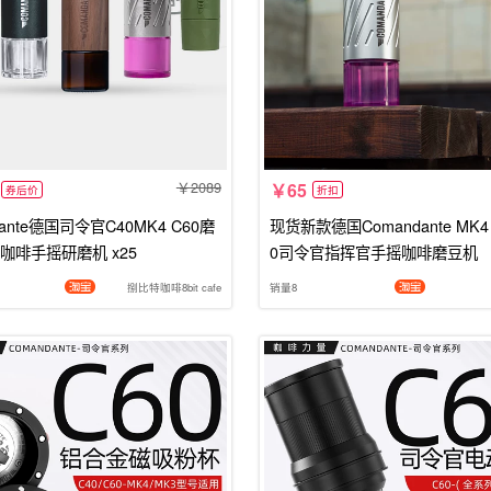
2089
65
券后价
折扣
dante德国司令官C40MK4 C60磨
现货新款德国Comandante MK4 
咖啡手摇研磨机 x25
0司令官指挥官手摇咖啡磨豆机
捌比特咖啡8bit cafe
销量8