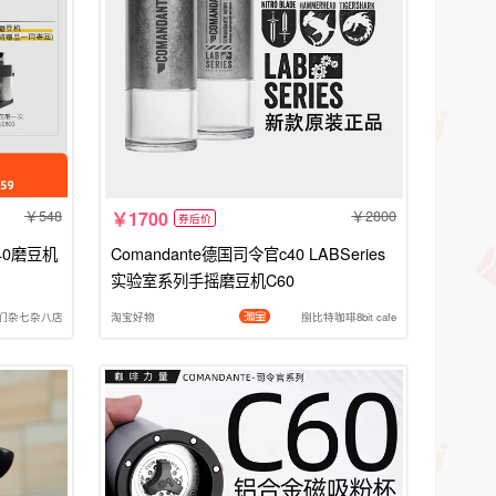
548
2800
1700
券后价
C40磨豆机
Comandante德国司令官c40 LABSeries
实验室系列手摇磨豆机C60
们杂七杂八店
淘宝好物
捌比特咖啡8bit cafe