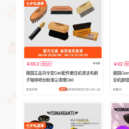
90
69.2
62
券后价
限
德国正品司令官C40配件磨豆机清洁毛刷
德国Coma
子咖啡吧台粉渣尘清理C60
豆机旋钮
淘宝好物
吕枭和他的朋友们杂七杂八店
销量33