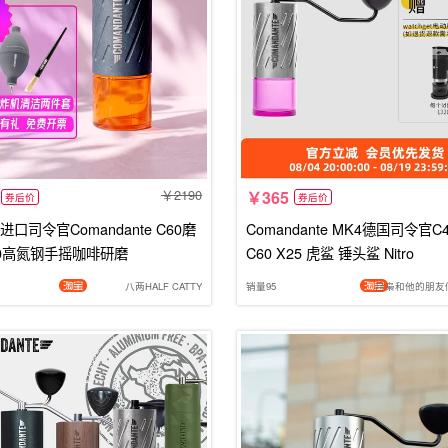
2190
365
券后价
券后价
口司令官Comandante C60磨
Comandante MK4德国司令官
40高氮钢手摇咖啡研磨
C60 X25 虎鲨 锤头鲨 Nitro
八两HALF CATTY
销量95
吕枭和他的朋友