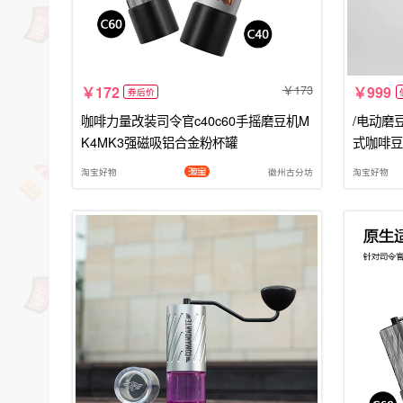
173
172
999
券后价
咖啡力量改装司令官c40c60手摇磨豆机M
/电动磨
K4MK3强磁吸铝合金粉杯罐
式咖啡豆
淘宝好物
徽州古分坊
淘宝好物