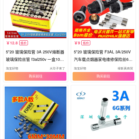
12.8
9
低价
低价
5*20 玻璃保险管 3A 250V熔断器
5*20 玻璃保险管 F3AL 3A/250V
玻璃保险丝管 f3al250v 一盒100
汽车载点烟器家电维修保险丝6X
只
30mm
淘宝好物
大玲子来了
淘宝好物
禄新真商贸
购买
购买