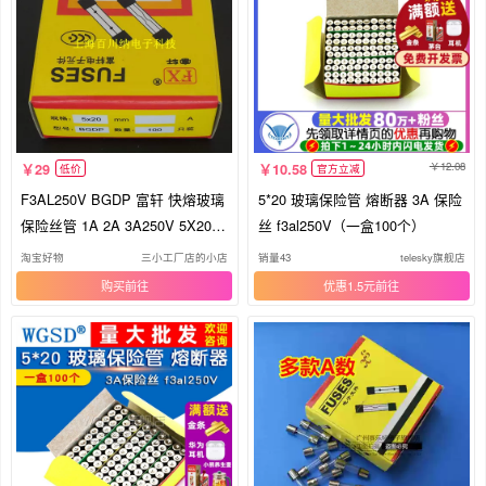
12.08
29
10.58
低价
官方立减
F3AL250V BGDP 富轩 快熔玻璃
5*20 玻璃保险管 熔断器 3A 保险
保险丝管 1A 2A 3A250V 5X20m
丝 f3al250V（一盒100个）
m BGXP
淘宝好物
三小工厂店的小店
销量43
telesky旗舰店
购买
优惠1.5元