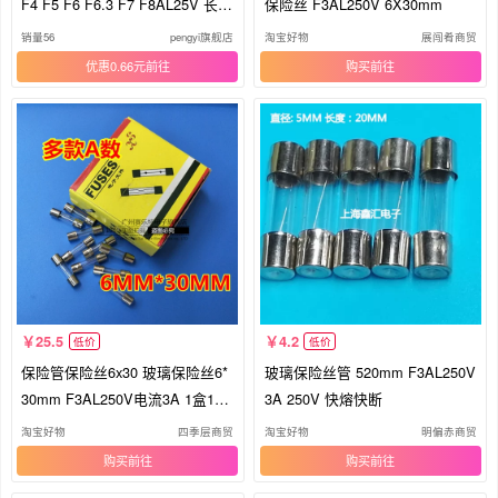
F4 F5 F6 F6.3 F7 F8AL25V 长2
保险丝 F3AL250V 6X30mm
厘米
销量56
pengyi旗舰店
淘宝好物
展闯肴商贸
优惠0.66元
购买
25.5
4.2
低价
低价
保险管保险丝6x30 玻璃保险丝6*
玻璃保险丝管 520mm F3AL250V
30mm F3AL250V电流3A 1盒100
3A 250V 快熔快断
个
淘宝好物
四季层商贸
淘宝好物
明偏赤商贸
购买
购买