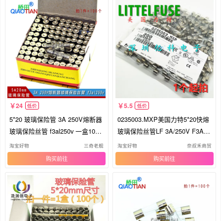
24
5.5
低价
低价
5*20 玻璃保险管 3A 250V熔断器
0235003.MXP美国力特5*20快熔
玻璃保险丝管 f3al250v 一盒100
玻璃保险丝管LF 3A/250V F3AL2
只
50V安
淘宝好物
三奇老舰
淘宝好物
奈叔禾商贸
购买
购买