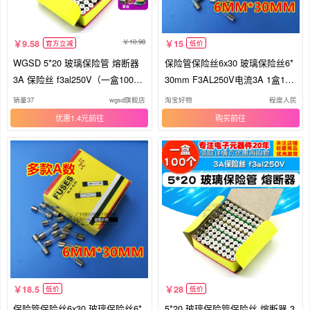
10.98
9.58
15
官方立减
低价
WGSD 5*20 玻璃保险管 熔断器
保险管保险丝6x30 玻璃保险丝6*
3A 保险丝 f3al250V（一盒100
30mm F3AL250V电流3A 1盒100
个）
个
销量37
wgsd旗舰店
淘宝好物
程度人民
优惠1.4元
购买
18.5
28
低价
低价
保险管保险丝6x30 玻璃保险丝6*
5*20 玻璃保险管保险丝 熔断器 3