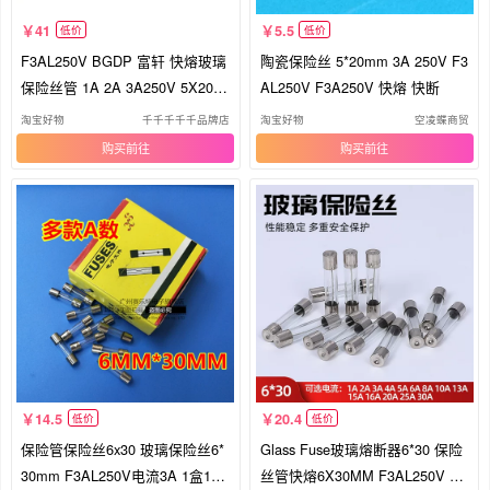
41
5.5
低价
低价
F3AL250V BGDP 富轩 快熔玻璃
陶瓷保险丝 5*20mm 3A 250V F3
保险丝管 1A 2A 3A250V 5X20m
AL250V F3A250V 快熔 快断
m BGXP
淘宝好物
千千千千千品牌店
淘宝好物
空凌蝶商贸
购买
购买
14.5
20.4
低价
低价
保险管保险丝6x30 玻璃保险丝6*
Glass Fuse玻璃熔断器6*30 保险
30mm F3AL250V电流3A 1盒100
丝管快熔6X30MM F3AL250V 10