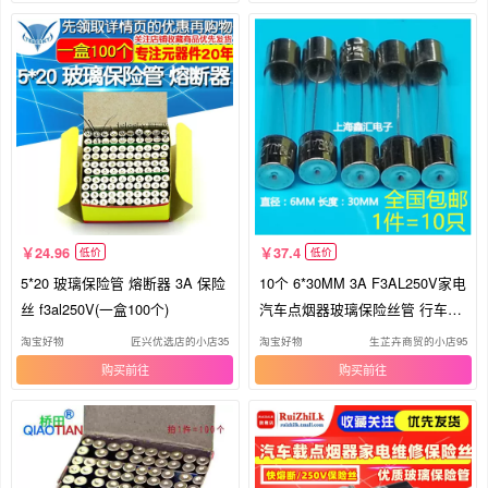
24.96
37.4
低价
低价
5*20 玻璃保险管 熔断器 3A 保险
10个 6*30MM 3A F3AL250V家电
丝 f3al250V(一盒100个)
汽车点烟器玻璃保险丝管 行车记
录仪
淘宝好物
匠兴优选店的小店35
淘宝好物
生芷卉商贸的小店95
购买
购买