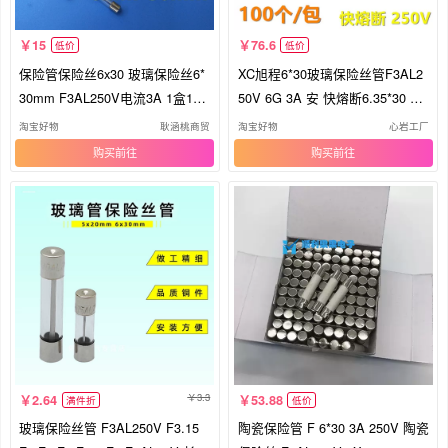
15
76.6
低价
低价
保险管保险丝6x30 玻璃保险丝6*
XC旭程6*30玻璃保险丝管F3AL2
30mm F3AL250V电流3A 1盒100
50V 6G 3A 安 快熔断6.35*30 UL
个
认证
淘宝好物
耿涵桃商贸
淘宝好物
心岩工厂
购买
购买
3.3
2.64
53.88
满件折
低价
玻璃保险丝管 F3AL250V F3.15
陶瓷保险管 F 6*30 3A 250V 陶瓷