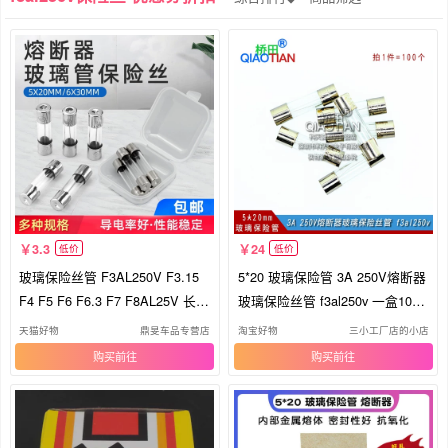
农机/农具/农膜
叉
低压熔断器
纺织面料/辅料/配套
金属材料及制品
橡塑材料及制品
搬运/仓储/物流设备
标准件/零部件/工业耗材
金属罐/桶/瓶
塑料桶/塑料瓶/塑料罐
其他纺织机械
输送带/传送带
其他起重搬运设备
汽车零部件/养护/美容/维保
3.3
24
低价
低价
玻璃保险丝管 F3AL250V F3.15
5*20 玻璃保险管 3A 250V熔断器
儿童装饰手表
苗木固定器/支撑器
低频连接器电缆组件
F4 F5 F6 F6.3 F7 F8AL25V 长2
玻璃保险丝管 f3al250v 一盒100
园艺用品/花园装饰/植物养护
厘米
只
天猫好物
鼎旻车品专营店
淘宝好物
三小工厂店的小店
购买
购买