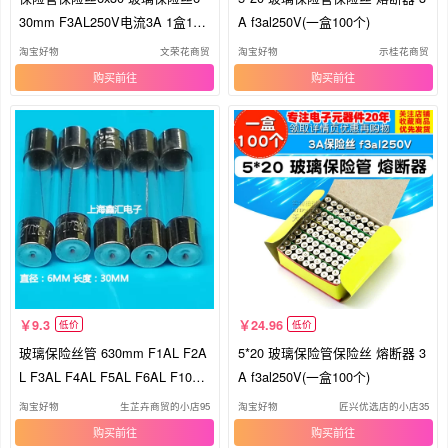
30mm F3AL250V电流3A 1盒100
A f3al250V(一盒100个)
个
淘宝好物
文荣花商贸
淘宝好物
示桂花商贸
购买
购买
9.3
24.96
低价
低价
玻璃保险丝管 630mm F1AL F2A
5*20 玻璃保险管保险丝 熔断器 3
L F3AL F4AL F5AL F6AL F10AL
A f3al250V(一盒100个)
250V
淘宝好物
生芷卉商贸的小店95
淘宝好物
匠兴优选店的小店35
购买
购买