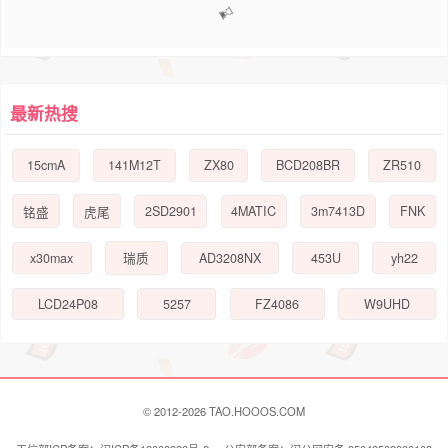
1
2
3
4
5
最新热搜
15cmA
141M12T
ZX80
BCD208BR
ZR510
2SD2901
4MATIC
3m7413D
FNK
铭盛
虎尾
x30max
AD3208NX
453U
yh22
瑞质
LCD24P08
5257
FZ4086
W9UHD
© 2012-2026 TAO.HOOOS.COM