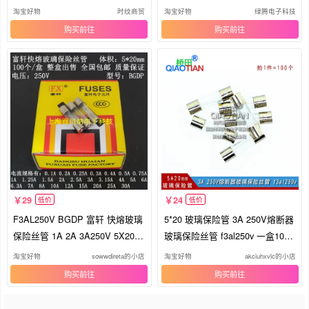
个
0只/
淘宝好物
时纹商贸
淘宝好物
绿腾电子科技
购买
购买
29
24
低价
低价
F3AL250V BGDP 富轩 快熔玻璃
5*20 玻璃保险管 3A 250V熔断器
保险丝管 1A 2A 3A250V 5X20m
玻璃保险丝管 f3al250v 一盒100
m BGXP
只
淘宝好物
sowwdireta的小店
淘宝好物
akciuhxvlc的小店
购买
购买