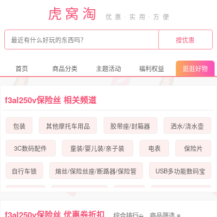
虎窝淘
首页
商品分类
主题活动
福利权益
逛逛好物
f3al250v保险丝 相关频道
包装
其他摩托车用品
胶带座/封箱器
洒水/浇水壶
3C数码配件
童装/婴儿装/亲子装
电表
保险片
自行车锁
熔丝/保险丝座/断路器/保险管
USB多功能数码宝
五金/工具
电子元器件市场
外拍灯
摩托车/装备/配件
f3al250v保险丝 优惠券折扣
综合排行⬙
商品筛选
手表
配件
自行车/骑行装备/零配件
农用物资