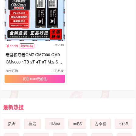
2149
1119
限时补贴
宏碁掠夺者GM7 GM7000 GM9
GM9000 1TB 2T 4T 8T M.2 SSD
固态硬盘
淘宝好物
十分热度
优惠1030元
最新热搜
HBæå
80BS
516B
适者
植发
安全梯