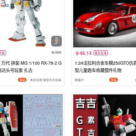
320
46.14
折扣
官方立减
代 拼装 MG 1/100 RX-78-2 G
1:24法拉利合金车模250GTO
高达头号玩家 扎古
型儿童跑车收藏摆件礼物
奥多动漫 模型手办玩具
销量27