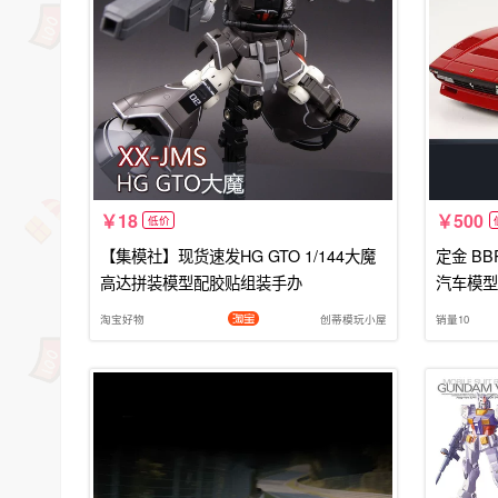
18
500
低价
【集模社】现货速发HG GTO 1/144大魔
定金 BBR 
高达拼装模型配胶贴组装手办
汽车模型
淘宝好物
创蒂模玩小屋
销量10