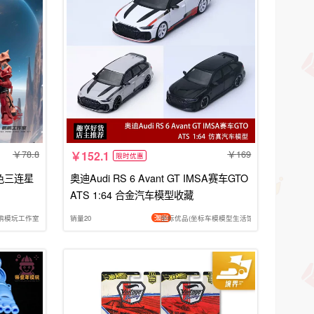
78.8
169
152.1
限时优惠
色三连星
奥迪Audi RS 6 Avant GT IMSA赛车GTO
ATS 1:64 合金汽车模型收藏
鹏模玩工作室
销量20
坐标优品(坐标车模模型生活馆)