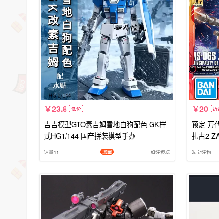
23.8
20
低价
折
吉吉模型GTO素吉姆雪地白狗配色 GK样
预定 万代 
式HG1/144 国产拼装模型手办
扎古2 Z
销量11
如好模玩
淘宝好物