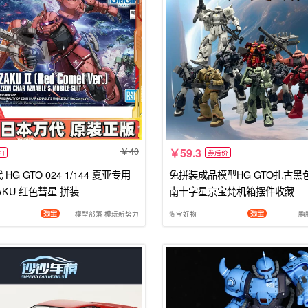
40
59.3
扣
券后价
HG GTO 024 1/144 夏亚专用
免拼装成品模型HG GTO扎古黑
AKU 红色彗星 拼装
南十字星京宝梵机箱摆件收藏
模型部落 模玩新势力
淘宝好物
鹏