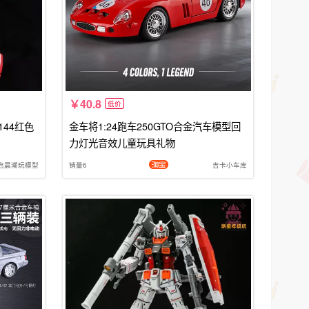
40.8
低价
144红色
金车将1:24跑车250GTO合金汽车模型回
力灯光音效儿童玩具礼物
启晨潮玩模型
销量6
吉卡小车库