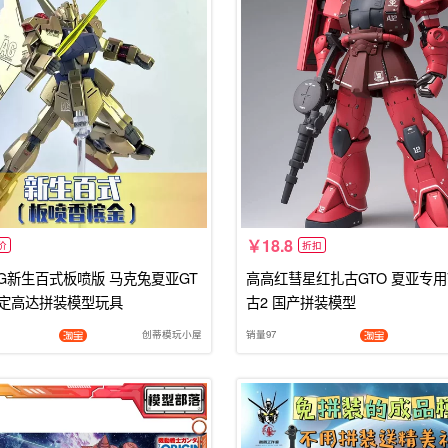
18.8
价
折扣
G新生百式板喷版 马克兔夏亚GT
高高红彗星红扎古GTO 夏亚专用
定高达拼装模型玩具
古2 国产拼装模型
创蒂模玩小屋
销量97