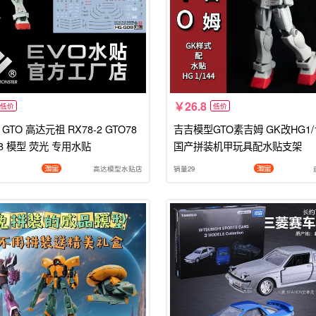
26.8
低价
低价
 GTO 高达元祖 RX78-2 GTO78
吉吉模型GTO素吉姆 GK改HG1/
HG RX78 模型 荧光 专用水贴
国产拼装机甲玩具配水贴支架
高达模型水贴店
销量29