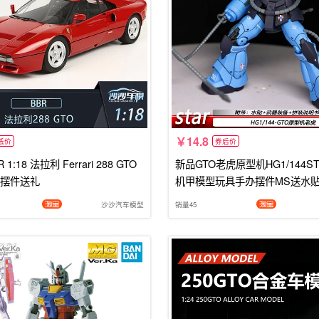
14.8
低价
券后价
1:18 法拉利 Ferrari 288 GTO
新品GTO老虎原型机HG1/144S
摆件送礼
机甲模型玩具手办摆件MS送水
沙沙汽车模型
销量45