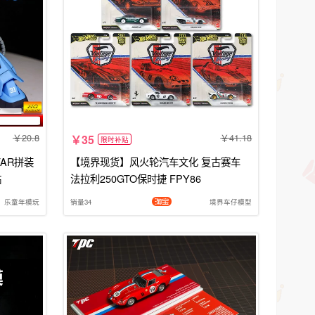
20.8
41.18
35
限时补贴
TAR拼装
【境界现货】风火轮汽车文化 复古赛车
贴
法拉利250GTO保时捷 FPY86
乐童年模玩
销量34
境界车仔模型