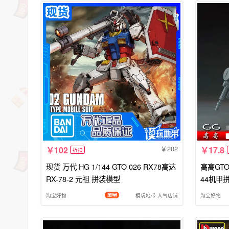
202
102
17.8
折扣
现货 万代 HG 1/144 GTO 026 RX78高达
高高GTO
RX-78-2 元祖 拼装模型
44机甲
淘宝好物
模玩地带 人气店铺
淘宝好物