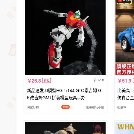
32.8
26.8
51.9
折扣
新品速发JJ模型HG 1/144 GTO素吉姆 G
比美高1:
K改吉姆GM1拼装模型玩具手办
仿真合金
淘宝好物
创蒂模玩小屋
销量37