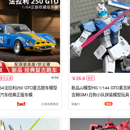
59
26.8
官方立减
低价
64法拉利250 GTO复古跑车模型
新品JJ模型HG 1/144 GTO素吉
汽车经典正版车模
吉姆GM1白狗小队拼装模型玩具
比美高旗舰店
销量21