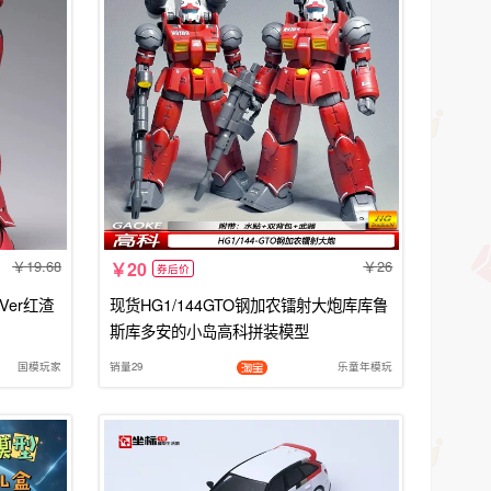
19.68
26
20
券后价
Ver红渣
现货HG1/144GTO钢加农镭射大炮库库鲁
斯库多安的小岛高科拼装模型
国模玩家
销量29
乐童年模玩