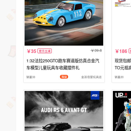
39.8
35
186
官方立减
1:32法拉250GTO跑车赛道版仿真合金汽
现货包邮 万
车模型儿童玩具车收藏摆件礼
TO元祖
销量33
金孩母婴玩具店
销量20