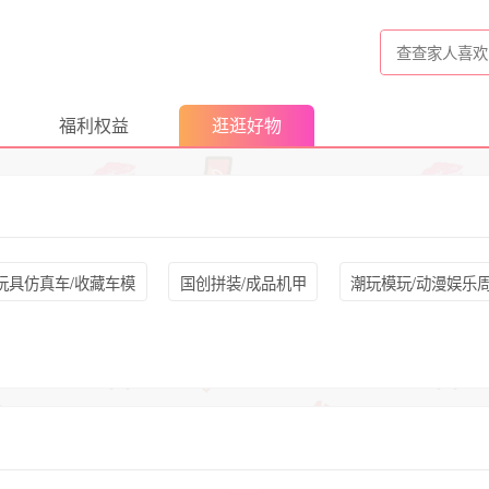
福利权益
逛逛好物
玩具仿真车/收藏车模
国创拼装/成品机甲
潮玩模玩/动漫娱乐