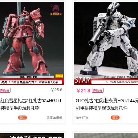
25.8
21.8
券后价
券后价
红色彗星扎古2红扎古024HG1/1
GTO扎古2白狼松永真HG1/14
拼装模型手办玩具礼物
机甲拼装模型现货玩具摆件
乐童年模玩
淘宝好物