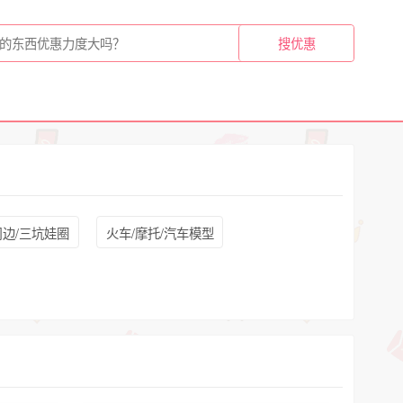
周边/三坑娃圈
火车/摩托/汽车模型