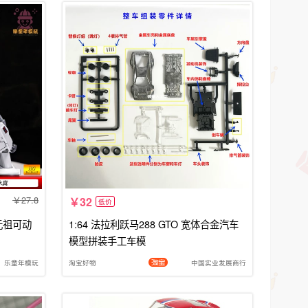
27.8
32
低价
4元祖可动
1:64 法拉利跃马288 GTO 宽体合金汽车
模型拼装手工车模
乐童年模玩
淘宝好物
中国实业发展商行