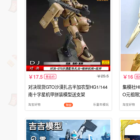
25.5
17.5
16
券后价
低
对决现货GTO沙漠扎古半加农型HG1/144
集模社H
南十字星机甲拼装模型送支架
O元祖限
淘宝好物
乐童年模玩
淘宝好物