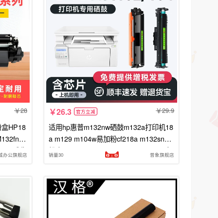
28
29.9
26.3
官方立减
盒HP18
适用hp惠普m132nw硒鼓m132a打印机18
32fn/f
a m129 m104w易加粉cf218a m132snw
-M134成像
粉盒m132nw/fw 19a m104a m134a墨盒
威办公旗舰店
销量30
普象旗舰店