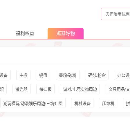
福利权益
逛逛好物
乐设备
主板
键盘
墨粉/碳粉
硒鼓/粉盒
办公设
辊
激光器
接口板
游戏/电竞实物周边
文具用品/
潮玩模玩/动漫娱乐周边/三坑娃圈
机械设备
压缩机
拼