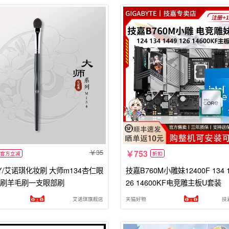
35
753
官方立减
折扣
Y/艾诺琪化妆刷 大师m134杏仁眼
技嘉B760M小雕妹12400F 134 1
刷羊毛刷一支眼部刷
26 14600KF电竞雕主板U套装
艾诺琪旗舰店
天猫好物
技