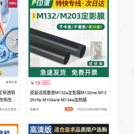
51.6
18
低价
正带透明
原装适用惠普M132a定影膜M132nw M13
涂改带改正
2fn/fw M104a/w M134a加热膜
趣文具专营店
销量36
印派办公耗材配件商城