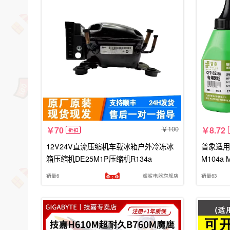
100
70
8.72
折扣
12V24V直流压缩机车载冰箱户外冷冻冰
普象适用惠
箱压缩机DE25M1P压缩机R134a
M104a 
M106w M134a M203
销量6
耀鲨电器旗舰店
销量63
A