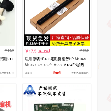
23.9
19.9
17.5
官方立减
遮瑕刷217
适用 原装HP403定影膜 惠普HP M104a
M106 132a 132fn M227 M134FN加热膜
M402 M203 427 M426dw 427dn定影膜
化妆刷折扣仓
销量26
汉格办公旗舰店