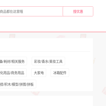
备/耗材/相关服务
彩妆/香水/美妆工具
文化用品/商务用品
大家电
冰箱配件
搭/积木/模型/拼图/拼板