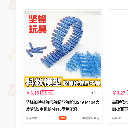
3.5
3.15
0.27
限时补贴
坚锋加特林弹壳弹链软弹枪M249 M134大
高砖积木零
菠萝M2重机枪M416专用配件
面板兼容
淘宝好物
绵宝宝玩具店
销量22