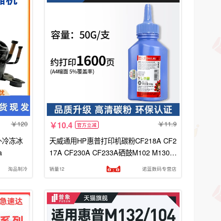
120
11.9
10.4
官方立减
外冷冻冰
天威通用HP惠普打印机碳粉CF218A CF2
a
17A CF230A CF233A硒鼓M102 M130
M104 M132 M106 M134 M203加黑墨粉
淘品制冷
销量12
诺蓝数码专营店
盒