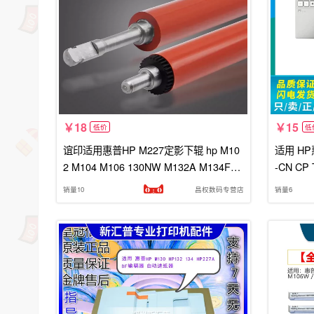
18
15
低价
低
谊印适用惠普HP M227定影下辊 hp M10
适用 HP惠
2 M104 M106 130NW M132A M134FN
-CN C
M203d 压力辊 橡胶辊 包氟定影下辊
销量10
昌权数码专营店
销量6