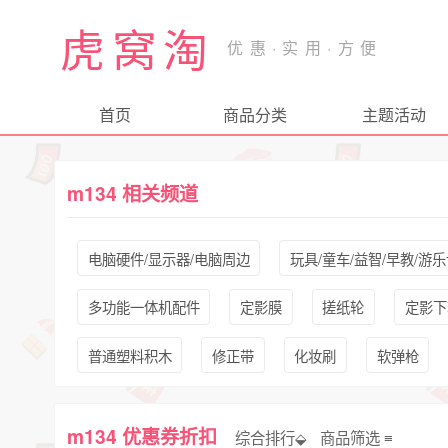
虎窝淘
首页
商品分类
主题活动
m134 相关频道
电脑硬件/显示器/电脑周边
玩具/童车/益智/早教/游
多功能一体机配件
定影膜
搓纸轮
定影下
普通塑料积木
修正带
化妆刷
软弹枪
m134 优惠券折扣
综合排行⬙
商品筛选