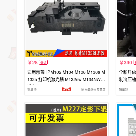
28
340
低价
适用惠普HPM102 M104 M106 M130a M
全新丹佛斯
132a 打印机激光器 M132nw M134NW
制冷压缩
激光盒 RM2-6905
销量16
欧亦盛数码专营店
销量21