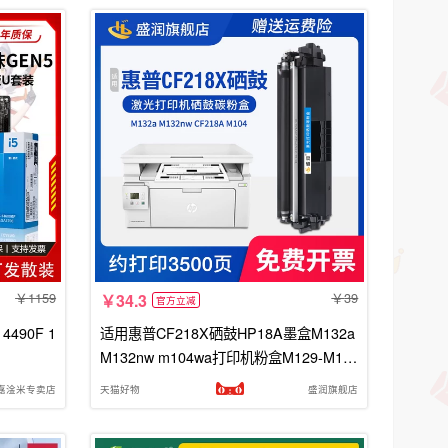
1159
39
34.3
官方立减
4490F 1
适用惠普CF218X硒鼓HP18A墨盒M132a
M132nw m104wa打印机粉盒M129-M13
4 HP Laserjet Pro MFP M132snw CF21
嘉淦米专卖店
天猫好物
盛润旗舰店
8A