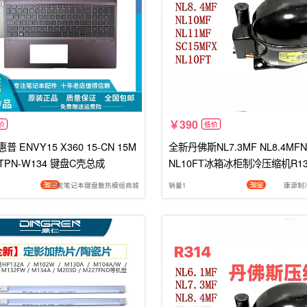
390
价
低价
普 ENVY15 X360 15-CN 15M
全新丹佛斯NL7.3MF NL8.4MFN
P TPN-W134 键盘C壳总成
NL10FT冰箱冰柜制冷压缩机R13
易宝笔记本键盘散热模组商城
销量1
康源制