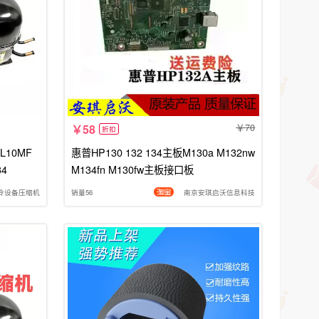
70
58
折扣
L10MF
惠普HP130 132 134主板M130a M132nw
4
M134fn M130fw主板接口板
冷设备压缩机
销量56
南京安琪启沃信息科技