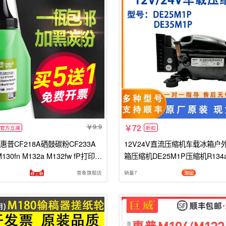
9.9
72
官方立减
折扣
普CF218A硒鼓碳粉CF233A
12V24V直流压缩机车载冰箱户
M130fn M132a M132fw fP打印机
箱压缩机DE25M1P压缩机R134
dw M227墨粉HP18
普象旗舰店
销量7