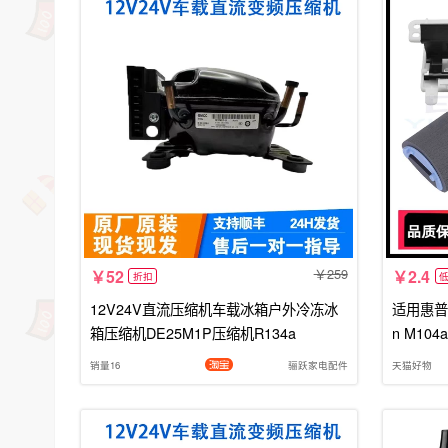
259
52
2.4
折扣
12V24V直流压缩机车载冰箱户外冷冻冰
适用惠普HP
箱压缩机DE25M1P压缩机R134a
n M104
M106w 
销量16
骊跃家电配件
天猫好物