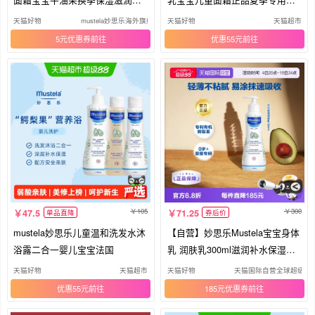
燥
国
天猫好物
mustela妙思乐海外旗舰店
天猫好物
天猫超市
5元优惠券
优惠55元
105
300
47.5
71.25
单品直降
券后价
mustela妙思乐儿童温和洗发水沐
【自营】妙思乐Mustela宝宝身体
浴露二合一婴儿宝宝法国
乳 润肤乳300ml滋润补水保湿法
国
天猫好物
天猫超市
天猫好物
天猫国际自营全球超级店
优惠55元
185元优惠券