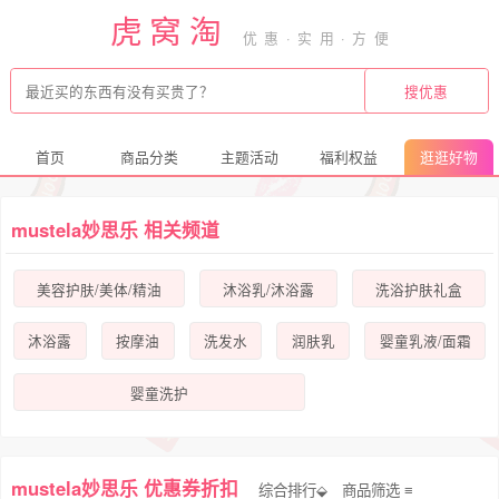
虎窝淘
首页
商品分类
主题活动
福利权益
逛逛好物
mustela妙思乐 相关频道
美容护肤/美体/精油
沐浴乳/沐浴露
洗浴护肤礼盒
沐浴露
按摩油
洗发水
润肤乳
婴童乳液/面霜
婴童洗护
mustela妙思乐 优惠券折扣
综合排行⬙
商品筛选