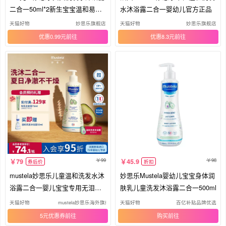
二合一50ml*2新生宝宝温和易清
水沐浴露二合一婴幼儿官方正品
洗
天猫好物
妙思乐旗舰店
天猫好物
妙思乐旗舰店
优惠0.99元
优惠8.3元
99
98
79
45.9
券后价
折扣
mustela妙思乐儿童温和洗发水沐
妙思乐Mustela婴幼儿宝宝身体润
浴露二合一婴儿宝宝专用无泪洗
肤乳儿童洗发沐浴露二合一500ml
浴
天猫好物
mustela妙思乐海外旗舰店
天猫好物
百亿补贴品牌优选
5元优惠券
购买