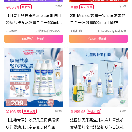
300
102
65.74
89
券后价
官方立减
【自营】妙思乐Mustela法国进口
2瓶 Mustela妙思乐宝宝洗发沐浴
婴幼儿洗发沐浴露二合一500ml无
二合一沐浴露500ml无泪配方
泪
天猫好物
天猫国际自营萌宝社
天猫好物
FutureBeauty海外专营店
185元优惠券
优惠13元
289
364
198.55
259.05
官方立减
秒杀直降
【店播专享】妙思乐贝贝保湿润
法国妙思乐新生儿礼盒儿童洗护
肤乳婴幼儿儿童春夏身体乳囤货
套装婴儿宝宝沐浴护肤节日送礼