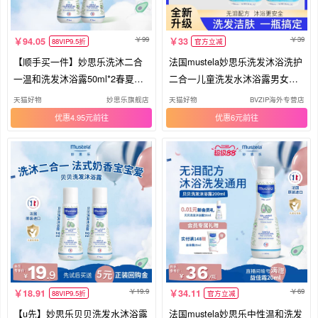
99
39
94.05
33
88VIP9.5折
官方立减
【顺手买一件】妙思乐洗沐二合
法国mustela妙思乐洗发沐浴洗护
一温和洗发沐浴露50ml*2春夏专
二合一儿童洗发水沐浴露男女童
用
节
天猫好物
妙思乐旗舰店
天猫好物
BVZIP海外专营店
优惠4.95元
优惠6元
19.9
69
18.91
34.11
88VIP9.5折
官方立减
【u先】妙思乐贝贝洗发水沐浴露
法国mustela妙思乐中性温和洗发