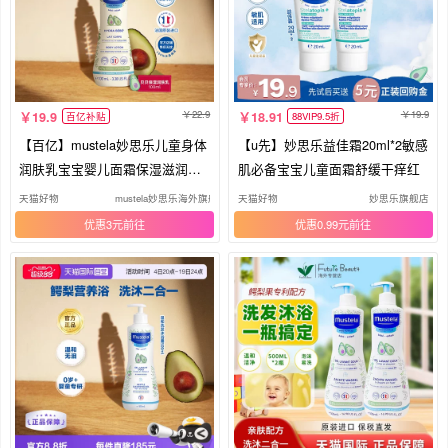
22.9
19.9
19.9
18.91
百亿补贴
88VIP9.5折
【百亿】mustela妙思乐儿童身体
【u先】妙思乐益佳霜20ml*2敏感
润肤乳宝宝婴儿面霜保湿滋润进
肌必备宝宝儿童面霜舒缓干痒红
口
天猫好物
mustela妙思乐海外旗舰店
天猫好物
妙思乐旗舰店
优惠3元
优惠0.99元