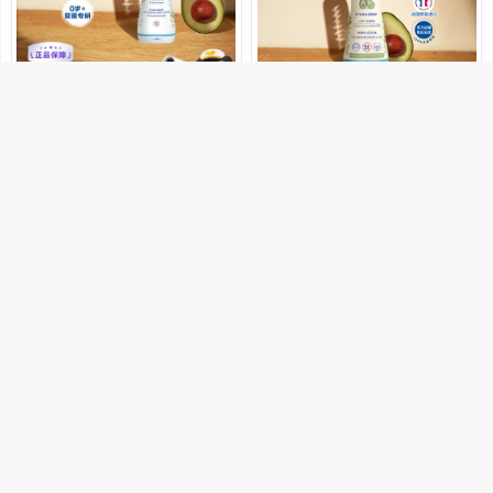
300
69
71.25
19.9
券后价
折扣
【自营】妙思乐Mustela法国婴幼
【U先】mustela妙思乐儿童身体
儿滋润保湿润肤乳儿童身体乳300
润肤乳100ml宝宝婴儿长效保湿乳
ml
销量2000+
天猫国际自营萌宝社
销量3000+
mustela妙思乐海外旗舰店
185元优惠券
购买