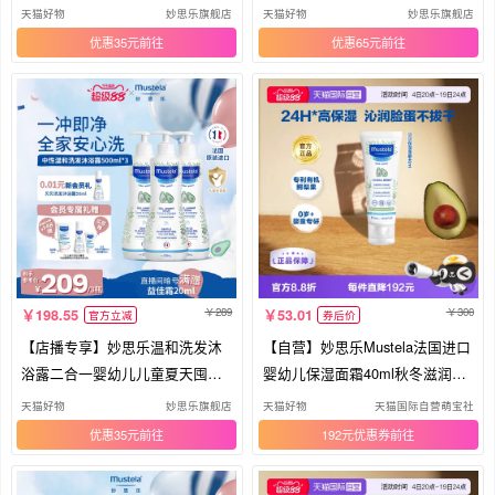
装
天猫好物
妙思乐旗舰店
天猫好物
妙思乐旗舰店
优惠35元
优惠65元
289
300
198.55
53.01
官方立减
券后价
【店播专享】妙思乐温和洗发沐
【自营】妙思乐Mustela法国进口
浴露二合一婴幼儿儿童夏天囤货
婴幼儿保湿面霜40ml秋冬滋润补
装
水
天猫好物
妙思乐旗舰店
天猫好物
天猫国际自营萌宝社
优惠35元
192元优惠券