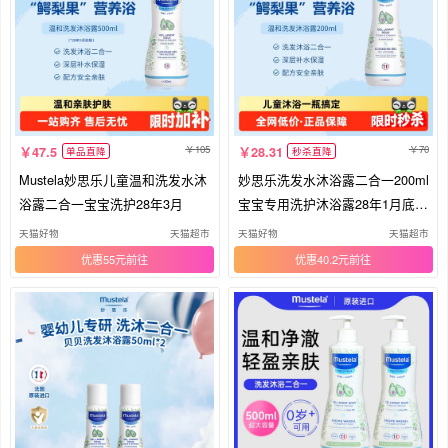
105
70
47.5
28.31
单品直降
秒杀直降
Mustela妙思乐儿童温和洗发水沐
妙思乐洗发水沐浴露二合一200ml
浴露二合一宝宝洗护28年3月
宝宝专用洗护沐浴露28年1月底到
期
天猫好物
天猫超市
天猫好物
天猫超市
优惠55元
优惠40.2元