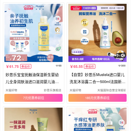
98
300
61.75
65.55
券后价
券后价
妙思乐宝宝抚触油保湿新生婴幼
【自营】妙思乐Mustela进口婴儿
儿全身润肤油进口滋润婴儿油按
洗发沐浴露二合一500ml法国新生
摩油
儿
天猫好物
妙思乐旗舰店
天猫好物
天猫国际自营全球超级店
7元优惠券
185元优惠券