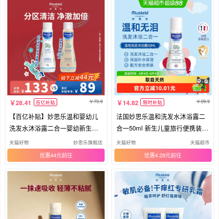
73.9
29.9
28.41
14.82
百亿补贴
限时补贴
【百亿补贴】妙思乐温和婴幼儿
法国妙思乐温和洗发水沐浴露二
洗发水沐浴露二合一婴幼新生宝
合一50ml 新生儿童旅行便携装小
宝
样
天猫好物
妙思乐旗舰店
天猫好物
天猫超市
优惠44元
优惠4.29元