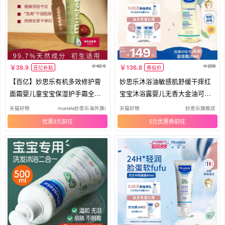
42.9
209
39.9
136.8
百亿补贴
券后价
【百亿】妙思乐有机多效修护膏
妙思乐沐浴油敏感肌舒缓干痒红
面霜婴儿童宝宝保湿护手霜全家
宝宝沐浴露婴儿无香大金油可卸
临期
防晒
天猫好物
mustela妙思乐海外旗舰店
天猫好物
妙思乐旗舰店
优惠3元
5元优惠券