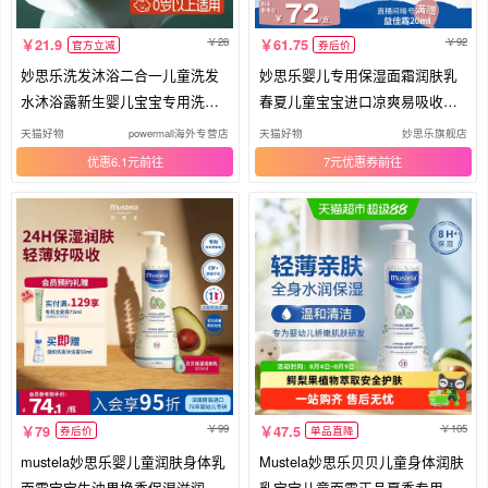
28
92
21.9
61.75
官方立减
券后价
妙思乐洗发沐浴二合一儿童洗发
妙思乐婴儿专用保湿面霜润肤乳
水沐浴露新生婴儿宝宝专用洗头0
春夏儿童宝宝进口凉爽易吸收正
岁+
品
天猫好物
powermall海外专营店
天猫好物
妙思乐旗舰店
优惠6.1元
7元优惠券
99
105
79
47.5
券后价
单品直降
mustela妙思乐婴儿童润肤身体乳
Mustela妙思乐贝贝儿童身体润肤
面霜宝宝牛油果换季保湿滋润干
乳宝宝儿童面霜正品夏季专用法