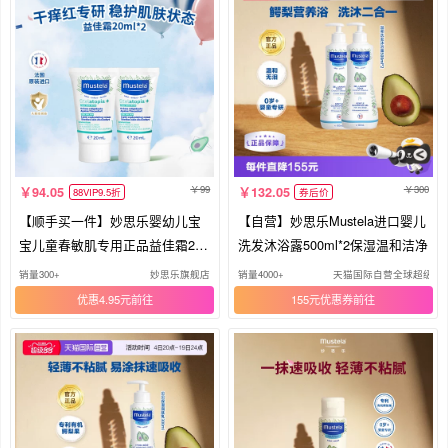
99
300
94.05
132.05
88VIP9.5折
券后价
【顺手买一件】妙思乐婴幼儿宝
【自营】妙思乐Mustela进口婴儿
宝儿童春敏肌专用正品益佳霜20
洗发沐浴露500ml*2保湿温和洁净
ml*2
销量300+
妙思乐旗舰店
销量4000+
天猫国际自营全球超级店
优惠4.95元
155元优惠券