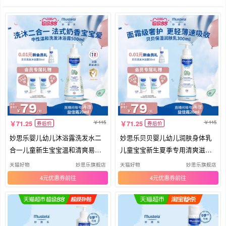
115
115
71.25
71.25
券后价
券后价
妙思乐婴儿幼儿沐浴露洗发水二
妙思乐贝贝婴儿幼儿润肤身体乳
合一儿童新生宝宝温和清爽易清
儿童宝宝新生夏季专用清爽滋润
洗
正品
天猫好物
妙思乐旗舰店
天猫好物
妙思乐旗舰店
4元优惠券
4元优惠券