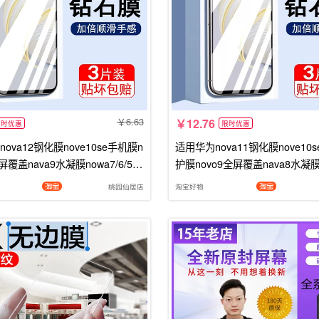
6.63
12.76
限时优惠
限时优惠
ova12钢化膜nove10se手机膜n
适用华为nova11钢化膜nove10
全屏覆盖nava9水凝膜nowa7/6/5玻
护膜novo9全屏覆盖nava8水凝膜n
wei青春se屏幕保护防摔贴膜
6/5玻璃huawei青春se屏幕保护
桃园仙居店
淘宝好物