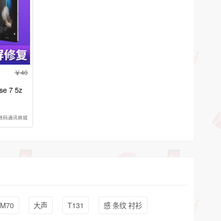
40
se 7 5z
数码通讯商城
M70
大声
T131
感 条纹 衬衫