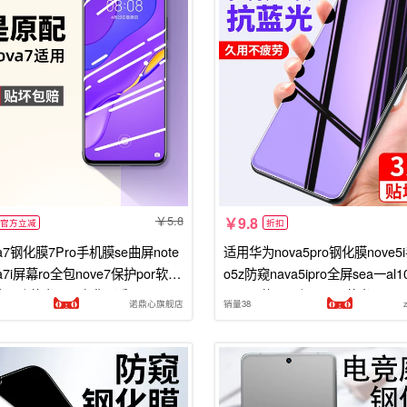
5.8
9.8
官方立减
折扣
a7钢化膜7Pro手机膜se曲屏note
适用华为nova5pro钢化膜nove5
a7i屏幕ro全包nove7保护por软膜
o5z防窥nava5ipro全屏sea一al
n7防蓝光75g贴膜es适用
lk00屏幕spn防naov5t蓝光navo
诺鼎心旗舰店
销量38