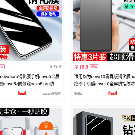
19.8
18.8
折扣
折扣
ova5pro钢化膜手机navo5全屏
适用华为nova10青春版钢化膜nov
防窥novo5z防偷窥nava5ipro防窥
磨砂手机膜novo10全屏防指纹
l10防窥视glk00屏幕spn
ava玻璃适用huawei屏幕保护5g
zzcase旗舰店
销量2