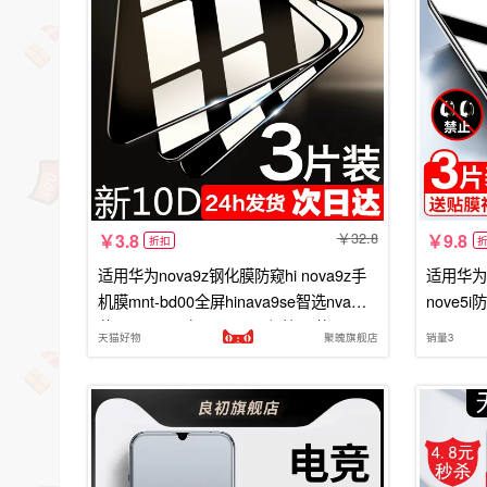
32.8
3.8
9.8
折扣
适用华为nova9z钢化膜防窥hi nova9z手
适用华为n
机膜mnt-bd00全屏hinava9se智选nva屏
nove5i
幕nava9nov贴hin0va9se保护5g莫9z
屏sea一a
天猫好物
聚魄旗舰店
销量3