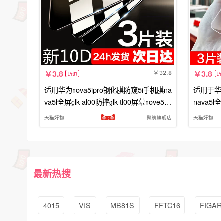
32.8
3.8
3.8
折扣
适用华为nova5ipro钢化膜防窥5i手机膜na
适用于华为
va5l全屏glk-al00防摔glk-tl00屏幕nove5i
nava5l全
刚化n0va5ipor玻璃屏保nova
5i刚化n0
天猫好物
聚魄旗舰店
天猫好物
最新热搜
4015
VIS
MB81S
FFTC16
FIGA