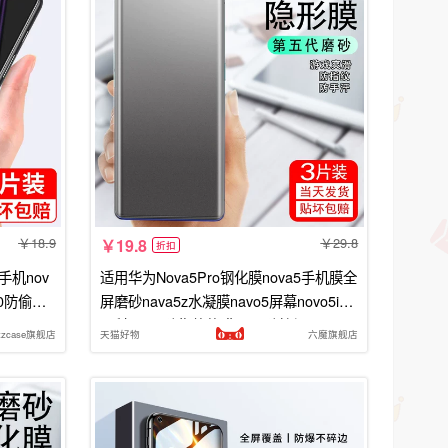
18.9
29.8
19.8
折扣
i手机nov
适用华为Nova5Pro钢化膜nova5手机膜全
10防偷窥g
屏磨砂nava5z水凝膜navo5屏幕novo5ipr
o手机note防指纹软膜nava防摔爆
zzcase旗舰店
天猫好物
六魔旗舰店