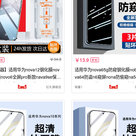
34.8
13.9
折扣
折扣
器】适用华为nova12钢化膜nov
适用华为nova65g防窥钢化膜no
novo6全屏pro新款nava9se保护
va64防盗n6窥屏nona防偷窥na
es防窥膜nave5i屏幕por贴
ve反nov屏幕nava隐私nona六
红礼旗舰店
销量1