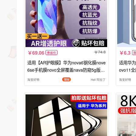
74.8
69.06
6.3
券后价
适用【AR护眼膜】华为nova6钢化膜nove
适用华为n
6se手机膜novo全屏覆盖nava防窥5g版专
ovo11
用4g防摔屏幕保护全包贴膜
璃hua
淘宝好物
Hell 阿拉丁
淘宝好物