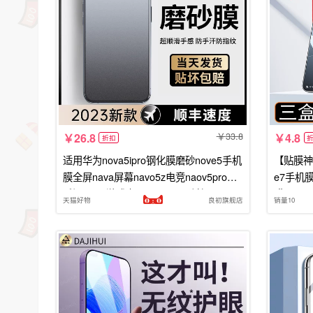
33.8
26.8
4.8
折扣
适用华为nova5ipro钢化膜磨砂nove5手机
【贴膜神
膜全屏nava屏幕navo5z电竞naov5pro防
e7手机膜
手汗novai游戏专用glk一al00防摔
膜note8
天猫好物
良初旗舰店
销量10