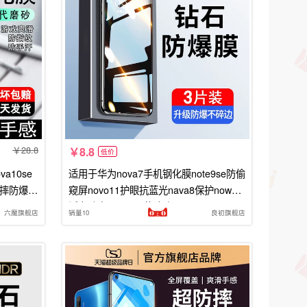
28.8
8.8
低价
a10se
适用于华为nova7手机钢化膜note9se防偷
防摔防爆n
窥屏novo11护眼抗蓝光nava8保护nowa5
活力防窥navo6屏幕玻璃nave10es
六魔旗舰店
销量10
良初旗舰店