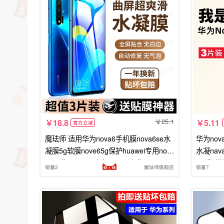
25.1
18.8
5.11
官方立减
魔珐师 适用华为nova6手机膜nova6se水
华为nov
凝膜5g软膜nove65g保护huawei专用nov
水凝nav
o6屏幕nava6es全包n0va6贴膜nave6
5g乐活版
销量2
魔珐师旗舰店
销量7