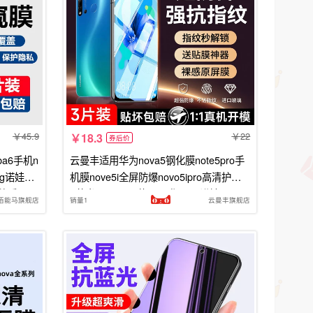
45.9
22
18.3
券后价
ba6手机n
云曼丰适用华为nova5钢化膜note5pro手
5g诺娃no
机膜nove5i全屏防爆novo5ipro高清护眼n
放偷看
5蓝光nava5z屏幕navo华neva诺娃
佰能马旗舰店
销量1
云曼丰旗舰店