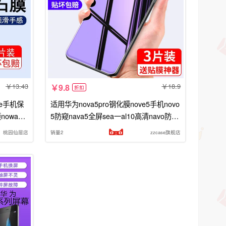
13.43
18.9
9.8
折扣
se手机保
适用华为nova5pro钢化膜nove5手机novo
owa7/
5防窥nava5全屏sea一al10高清navo防摔
防摔
naov5t防偷窥note5屏幕por防蓝光
桃园仙居店
销量2
zzcase旗舰店