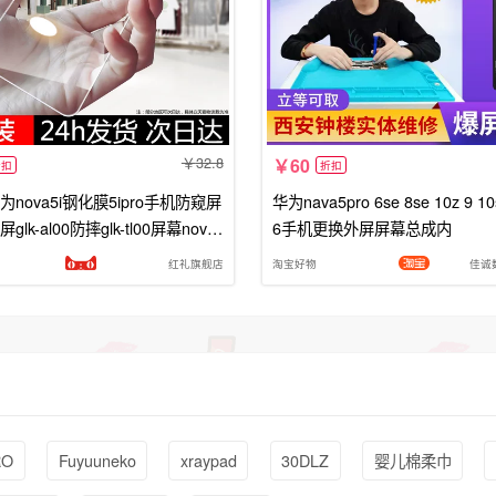
32.8
60
折扣
折扣
nova5i钢化膜5ipro手机防窥屏
华为nava5pro 6se 8se 10z 9 10
屏glk-al00防摔glk-tl00屏幕nove
6手机更换外屏屏幕总成内
va5ipor玻璃屏保
红礼旗舰店
淘宝好物
佳诚
RO
Fuyuuneko
xraypad
30DLZ
婴儿棉柔巾