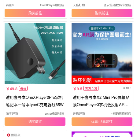
PC游戏掌机Steam单机电脑游戏
PC游戏掌机Steam单机电脑游戏
销量8
OneXPlayer旗舰店
天猫好物
圣安信通数码专营店
机 win掌机
机 win掌机
购买
购买
10.8
49.8
9.5
低价
官方立减
适用壹号本OneXPlayer2Pro掌机
适用于壹号本X2 Mini Pro屏幕贴
笔记本一号本typeC充电器线65W
膜OnexPlayer3掌机低反射AR增
透膜防反光眩光保护膜磨砂防指
淘宝好物
better电源科技
天猫好物
上树的熊旗舰店
纹水凝膜非钢化膜
购买
优惠1.3元