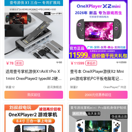
68
13599
78
11599
折扣
券后价
适用壹号掌机游侠X1AirX1Pro X
壹号本 OneXPlayer游侠X2 Mini
1mini OnexPlayer2 typecM.2硬盘
pro游戏掌机PC平板电脑笔记本
盒扩展坞飞行家F1 ssd多功能usb
电脑
销量12
逐讯旗舰店
销量2
OnexPlayer广州店
扩展hub器hdmi
购买
2000元优惠券