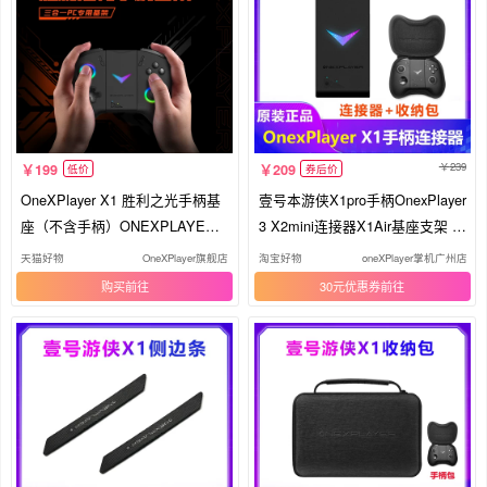
239
199
209
低价
券后价
OneXPlayer X1 胜利之光手柄基
壹号本游侠X1pro手柄OnexPlayer
座（不含手柄）ONEXPLAYER
3 X2mini连接器X1Air基座支架 X
侧边转装饰条 适用X2/X2 Mini/O
1
天猫好物
OneXPlayer旗舰店
淘宝好物
oneXPlayer掌机广州店
NEXPLAYER 3/X1 Pro
购买
30元优惠券