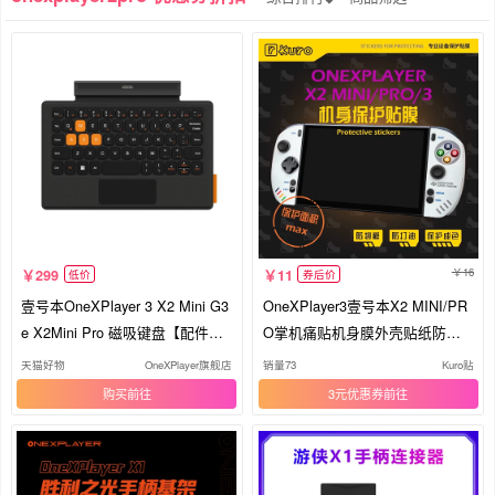
16
299
11
低价
券后价
壹号本OneXPlayer 3 X2 Mini G3
OneXPlayer3壹号本X2 MINI/PR
e X2Mini Pro 磁吸键盘【配件】
O掌机痛贴机身膜外壳贴纸防划
手柄基架【配件】AR膜【配件】
痕保护
天猫好物
OneXPlayer旗舰店
销量73
Kuro贴
购买
3元优惠券