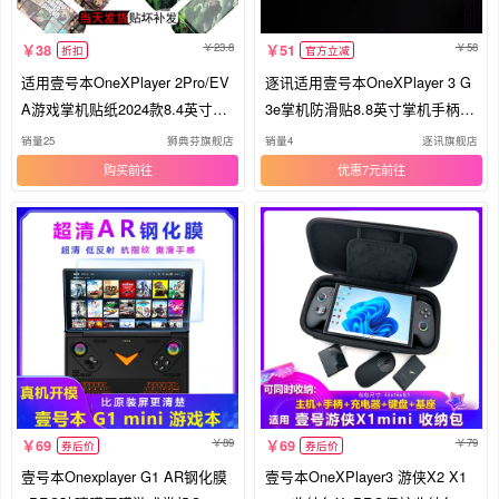
23.8
58
38
51
折扣
官方立减
适用壹号本OneXPlayer 2Pro/EV
逐讯适用壹号本OneXPlayer 3 G
A游戏掌机贴纸2024款8.4英寸机
3e掌机防滑贴8.8英寸掌机手柄防
身防刮保护膜miniPro版7英寸外
汗保护贴OnexPlayer2代Pro全包
销量25
狮典芬旗舰店
销量4
逐讯旗舰店
壳贴膜赠送遥杆帽
防滑定制防滑
购买
优惠7元
89
79
69
69
券后价
券后价
壹号本Onexplayer G1 AR钢化膜
壹号本OneXPlayer3 游侠X2 X1