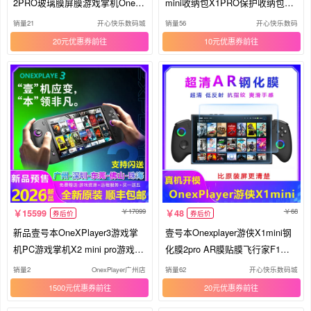
2PRO玻璃膜屏膜游戏掌机Onexp
mini收纳包X1PRO保护收纳包配
layer游侠X1mini钢化膜屏膜抗指
件3代
销量21
开心快乐数码城
销量56
开心快乐数码
纹配件
20元优惠券
10元优惠券
17099
68
15599
48
券后价
券后价
新品壹号本OneXPlayer3游戏掌
壹号本Onexplayer游侠X1mini钢
机PC游戏掌机X2 mini pro游戏机
化膜2pro AR膜贴膜飞行家F1钢
win
化玻璃膜配件 Onexplayer G1
销量2
OnexPlayer广州店
销量62
开心快乐数码城
1500元优惠券
20元优惠券