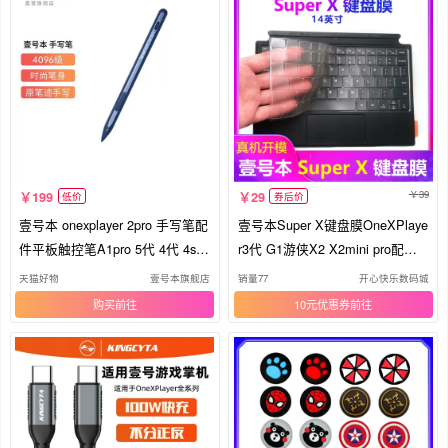
39
199
29
低价
券后价
壹号本 onexplayer 2pro 手写笔配
壹号本Super X键盘膜OneXPlaye
件平板触控笔A1pro 5代 4代 4s配
r3代 G1游侠X2 X2mini pro配件 T
件 4096级手写笔 2pro/5代【宝蓝
PU
天猫好物
壹号本旗舰店
销量77
开心快乐数码城
色】
购买
10元优惠券