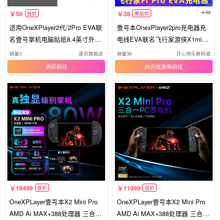
58
58
38
低价
券后价
适用OneXPlayer2代/2Pro EVA联
壹号本OnexPlayer2pro充电器充
名壹号掌机电脑贴纸8.4英寸外壳
电线EVA联名飞行家游侠X1mini
透明贴膜mini高达款pro版全包个
掌机
销量3
逐讯旗舰店
销量36
开心快乐数码城
贴纸保护膜机身
购买
20元优惠券
19499
11999
低价
低价
OneXPLayer壹号本X2 Mini Pro
OneXPLayer壹号本X2 Mini Pro
AMD Ai MAX+388处理器 三合一
AMD Ai MAX+388处理器 三合一