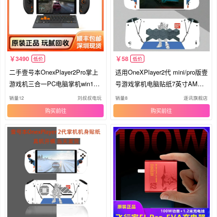
3490
58
低价
低价
二手壹号本OnexPlayer2Pro掌上
适用OneXPlayer2代 mini/pro版壹
游戏机三合一PC电脑掌机win11
号游戏掌机电脑贴纸7英寸AMD
回收
版外壳透明贴膜高达款全包个贴
销量12
刘叔叔电玩
销量8
逐讯旗舰店
纸保护膜机身贴膜
购买
购买