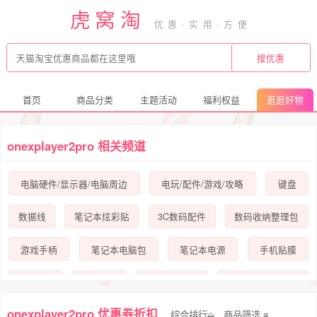
虎窝淘
首页
商品分类
主题活动
福利权益
逛逛好物
onexplayer2pro 相关频道
电脑硬件/显示器/电脑周边
电玩/配件/游戏/攻略
键盘
数据线
笔记本炫彩贴
3C数码配件
数码收纳整理包
游戏手柄
笔记本电脑包
笔记本电源
手机贴膜
游戏掌机
其他配件
笔记本零部件
平板电脑屏幕贴膜
onexplayer2pro 优惠券折扣
综合排行⬙
商品筛选