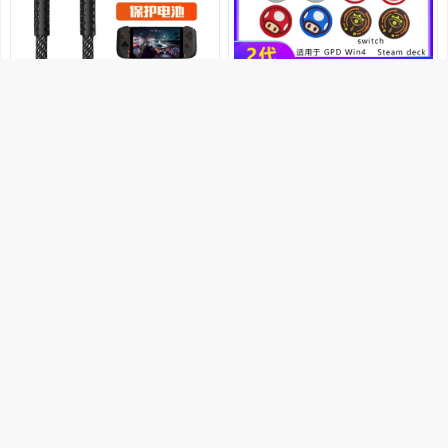
49
11.9
29
8.9
限时补贴
券后价
英西达适用OneXPlayer壹号本游
OneXPlayer2pro摇杆帽套游侠X1
侠X1Pro/mini G1平板电脑充电线
mini Steamdeck配件rog掌机飞行
100W游戏掌机飞行家F1Pro 2代
家
销量94
英西达(KINGCYTA)品牌正品店
销量92
开心快乐数码城
两头TYPE-C数据线
优惠20元
3元优惠券