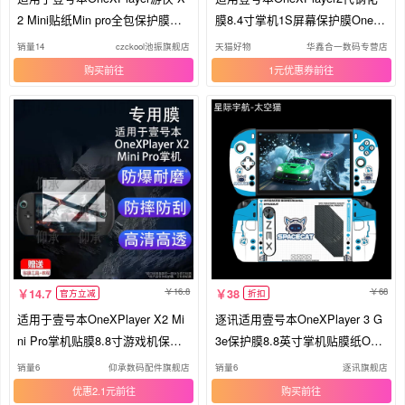
2 Mini贴纸Min pro全包保护膜外
膜8.4寸掌机1S屏幕保护膜One X
壳防刮散热器底座扩展坞十合一
Player mini版Pro游戏机屏幕贴膜
销量14
czckool池振旗舰店
天猫好物
华鑫合一数码专营店
M.2硬盘盒底30W
OnexPlayer二代
购买
1元优惠券
16.8
68
14.7
38
官方立减
折扣
适用于壹号本OneXPlayer X2 Mi
逐讯适用壹号本OneXPlayer 3 G
ni Pro掌机贴膜8.8寸游戏机保护
3e保护膜8.8英寸掌机贴膜纸One
膜壹号本X2MiniPro屏幕非钢化膜
xPlayer2代Pro机身保护膜全包侧
销量6
仰承数码配件旗舰店
销量6
逐讯旗舰店
2026新品AR防刮
边膜外壳套防滑
优惠2.1元
购买