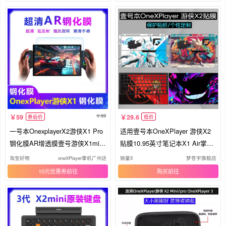
69
59
29.6
券后价
低价
一号本OnexplayerX2游侠X1 Pro
适用壹号本OneXPlayer 游侠X2
钢化膜AR增透膜壹号游侠X1mini
贴膜10.95英寸笔记本X1 Air掌机
钢化玻璃膜X1 Air屏幕膜配件Sup
贴纸G3e平板电脑X1mini机身X1
淘宝好物
oneXPlayer掌机广州店
销量5
梦苍宇旗舰店
er X
PRO保护屏幕膜
10元优惠券
购买