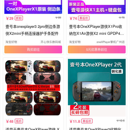
89
79
29
74
折扣
券后价
壹号本onexplayer3 2pro侧边条游
壹号本OneXPlayer游侠X1Pro收
侠X2mini手柄连接器护手条配件
纳包X1Air游侠X2 mini GPDP4配
件3代
淘宝好物
开心快乐数码城
淘宝好物
oneXPlayer掌机广州店
购买
5元优惠券
12.8
48
11.8
低价
券后价
适用于壹号本OneXPlayer游侠 X
适用壹号本OneXPlayer2代钢化