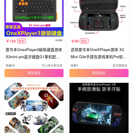
249
128
68
折扣
低价
壹号本OnexPlayer3磁吸键盘游侠
适用壹号本OneXPlayer游侠 X2
X2mini pro蓝牙键盘G1掌机配件
Mini G3e手提包游戏掌机Pro软壳
X2
8.8英寸收纳包OneXPlayer3防摔
销量48
开心快乐数码城
销量4
逐讯旗舰店
包保护袋电源包
购买
购买