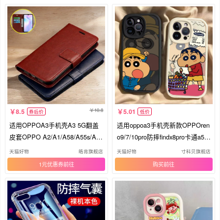
10.8
8.5
5.01
券后价
低价
适用OPPOA3手机壳A3 5G翻盖
适用oppoa3手机壳新款OPPOren
皮套OPPO A2/A1/A58/A55s/A57
o9/7/10pro防摔findx8pro卡通a5活
全包A97/A96/A36/A93/A95防摔
力版可爱a96/11x/35硅胶r17/k12
天猫好物
皓肯旗舰店
天猫好物
寸科贝旗舰店
A35/A53/A72/A8硅胶软
全包3/4se软壳
1元优惠券
购买