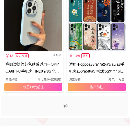
14.8
13
1.29
官方立减
低价
椭圆边简约纯色肤感适用于OPP
适用于oppoa83/a1/a2/a3/a5/a8手
OA6PRO手机壳FINDX9/8S全包a
机壳a56/a58/a57批发5g男r11plu
5pro新a2x/m女款A1软壳A5X卡
s/r15/k10女k12plus/k13turbo防摔
天猫好物
珍可艾数码旗舰店
淘宝好物
壳工厂1号店
通K10x软壳A93精胖A72
软套reno14
优惠1.8元
购买
1
2
3
4
5
>>