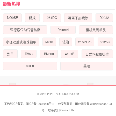
最新热搜
NO9SE
251DC
D2032
糊成
等离子热喷涂
Pointed
亚德客气动气管防爆
相机数码单反
Mk18
21MnCr5
9125C
小径双盖式滚珠轴承
法治
RV63
BN600
4191B
郑重
日式侘寂風掛畫
8UF0
芙顺
© 2012-2026 TAO.HOOOS.COM
工信部ICP备案：闽ICP备12002928号-2 公安部备案：闽公网安备 35042502000103
号
联系我们 Contact Us