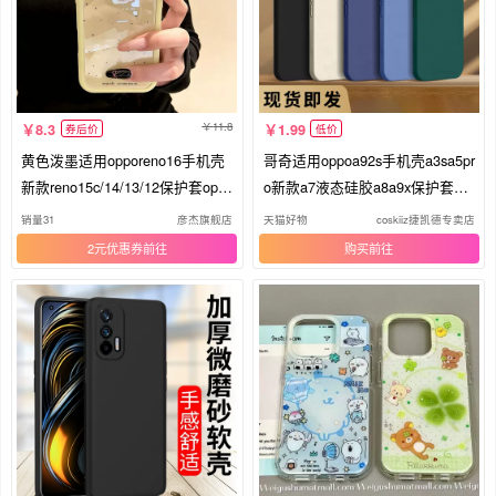
11.8
8.3
1.99
券后价
低价
黄色泼墨适用opporeno16手机壳
哥奇适用oppoa92s手机壳a3sa5pr
新款reno15c/14/13/12保护套opp
o新款a7液态硅胶a8a9x保护套a1
oa96/a93s/a58/a2x带挂绳oppofin
1s镜头a58全包a15防摔a36软壳a
销量31
彦杰旗舰店
天猫好物
coskiiz捷凯德专卖店
dx9pro/x8好看
55s男女a79款a83
2元优惠券
购买