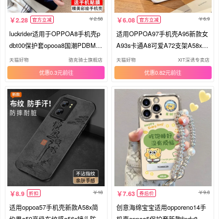
2.58
6.9
2.28
6.08
官方立减
官方立减
luckrider适用于OPPOA8手机壳p
适用OPPOA97手机壳A95新款女
dbt00保护套opooa8国潮PDBM00
A93s卡通A8可爱A72支架A58x蜂
复古PDBT00防摔0pp0a8时尚pdb
蜜小熊A55全包A5Pro活力板A3i
天猫好物
骆克骑士旗舰店
天猫好物
XIT深诱专卖店
moo星光奋斗pdbm00
防摔A2m保护套A11x潮A
优惠0.3元
优惠0.82元
18
9.8
8.9
7.63
折扣
券后价
适用oppoa57手机壳新款A58x简
创意海绵宝宝适用opporeno14手
约男a59高级布纹感a56s镜头防摔
机壳oppoa5保护套新款findx8电