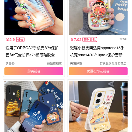
7.8
2.9
7.02
低价
限时补贴
适用于OPPOA7手机壳A7x保护
张嘴小新支架适用opporeno15手
套A8气囊防摔a7n超薄硅胶全包
机壳reno14/13/10pro+保护套新款
软套OPPO透明简约男女款外壳
findx9/x8女oppoa97/93/a58真我2
销量90
珏婧旗舰店
天猫好物
智隶数码配件专营店
0一加ace6/5
购买
优惠0.78元