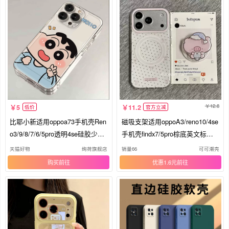
12.8
5
11.2
低价
官方立减
比耶小新适用oppoa73手机壳Ren
磁吸支架适用oppoA3/reno10/4se
o3/9/8/7/6/5pro透明4se硅胶少女
手机壳findx7/5pro棕底英文标签
a96/52s/93/58可爱防摔r17卡通k1
流沙咖啡A56/32/a57女K11x/97/9
天猫好物
绚荷旗舰店
销量66
可可潮壳
0pro全包软壳
3s软套8国际版
购买
优惠1.6元