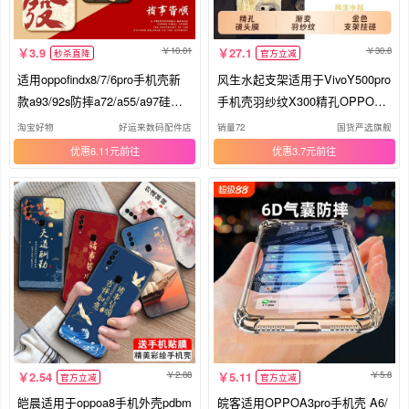
10.01
30.8
3.9
27.1
秒杀直降
官方立减
适用oppofindx8/7/6pro手机壳新
风生水起支架适用于VivoY500pro
款a93/92s防摔a72/a55/a97硅胶o
手机壳羽纱纹X300精孔OPPOA9
ppok12/11x/k10全包oppoa1/a2新
6挂链FindX8防摔Reno15高级一
淘宝好物
好运来数码配件店
销量72
国货严选旗舰
年a3/5g保护套
加ACE5男女镜头iqoo
优惠6.11元
优惠3.7元
2.88
5.8
2.54
5.11
官方立减
官方立减
皑晨适用于oppoa8手机外壳pdbm
皖客适用OPPOA3pro手机壳 A6/