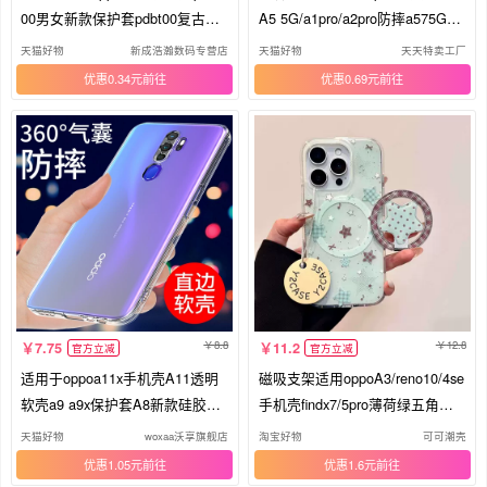
00男女新款保护套pdbt00复古中
A5 5G/a1pro/a2pro防摔a575G加
国风。欧珀a8软硅胶防摔耐用oop
厚a96气囊a11xa9/a8软a7/a5透明
天猫好物
新成浩瀚数码专营店
天猫好物
天天特卖工厂
p高级感opo0a8吉
a93简约a92s新a58
优惠0.34元
优惠0.69元
8.8
12.8
7.75
11.2
官方立减
官方立减
适用于oppoa11x手机壳A11透明
磁吸支架适用oppoA3/reno10/4se
软壳a9 a9x保护套A8新款硅胶外
手机壳findx7/5pro薄荷绿五角星
壳男女A7气囊防摔全包边A5网红
格纹折叠A56/32/a57女K11x/97/9
天猫好物
woxaa沃享旗舰店
淘宝好物
可可潮壳
潮个性创意手机套
3s软套8国际版
优惠1.05元
优惠1.6元