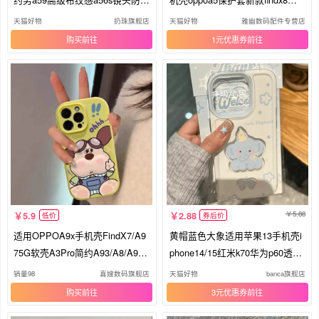
a56如鱼得水a8硅胶保护套OPPO
镀大视窗k12全包gtneo6se防摔re
天猫好物
扔珠旗舰店
天猫好物
雅幽数码配件专营店
5G新年红挂绳外壳
no13/12/11/10软
购买
1元优惠券
5.88
5.9
2.88
低价
券后价
适用OPPOA9x手机壳FindX7/A9
黄帽蓝色大象适用苹果13手机壳i
75G软壳A3Pro简约A93/A8/A95
phone14/15红米k70华为p60透明
可爱R15防摔OPPOReno5Pro创
nova8荣耀90卡通vivox70oppoa93
销量98
喜嫂数码旗舰店
天猫好物
banca旗舰店
意a11x新款A32/A2m保护壳
小米防摔保护套
购买
3元优惠券