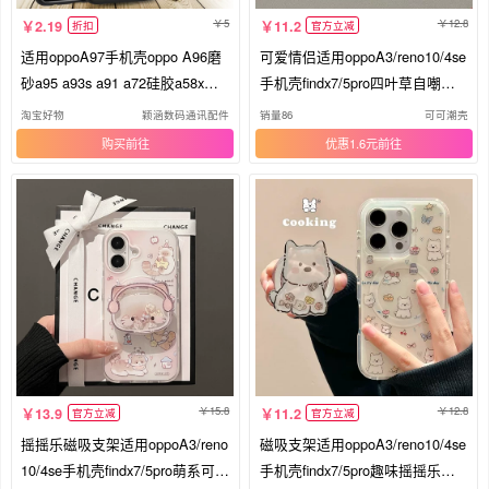
5
12.8
2.19
11.2
折扣
官方立减
适用oppoA97手机壳oppo A96磨
可爱情侣适用oppoA3/reno10/4se
砂a95 a93s a91 a72硅胶a58x软
手机壳findx7/5pro四叶草自嘲轻
壳a57 a56s a55防摔5G新款A11X
松熊新款A56/32/a57女K11x/97/9
淘宝好物
颖涵数码通讯配件
销量86
可可潮壳
男女A9X A8保护套
3s软套8国际版
购买
优惠1.6元
15.8
12.8
13.9
11.2
官方立减
官方立减
摇摇乐磁吸支架适用oppoA3/reno
磁吸支架适用oppoA3/reno10/4se
10/4se手机壳findx7/5pro萌系可爱
手机壳findx7/5pro趣味摇摇乐小