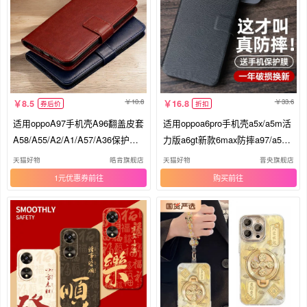
10.8
33.6
8.5
16.8
券后价
折扣
适用oppoA97手机壳A96翻盖皮套
适用oppoa6pro手机壳a5x/a5m活
A58/A55/A2/A1/A57/A36保护套
力版a6gt新款6max防摔a97/a58x
A93/A95/A35硅胶A53/A72/A8全
的a57a56s/a53a36a32a11a8a7x/
天猫好物
皓肯旗舰店
天猫好物
晋央旗舰店
包防摔A11插卡p钱包
a2p翻盖a95a93s套
1元优惠券
购买