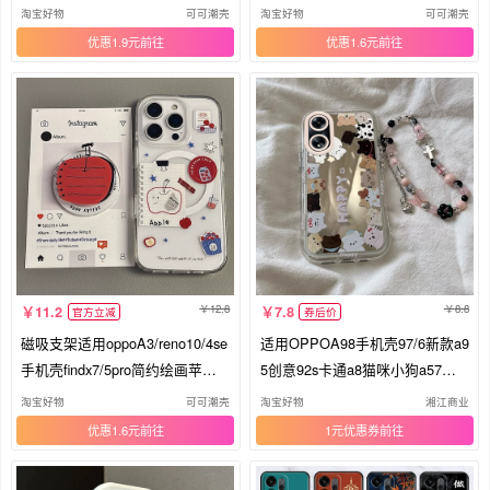
耳机猫狗A56/32/57情侣K11x/97/
狗们A56/32/a57女款K11x/97/93s
淘宝好物
可可潮壳
淘宝好物
可可潮壳
93s/8软套新
软套8全包卡通
优惠1.9元
优惠1.6元
12.8
8.8
11.2
7.8
官方立减
券后价
磁吸支架适用oppoA3/reno10/4se
适用OPPOA98手机壳97/6新款a9
手机壳findx7/5pro简约绘画苹果
5创意92s卡通a8猫咪小狗a57泡
笔记本创意A56/32/a57女K11x/9
芙软壳a32硅胶套a3i全包A2Pro防
淘宝好物
可可潮壳
淘宝好物
湘江商业
7/93s软套8透明
摔a11s壳A5活力版
优惠1.6元
1元优惠券