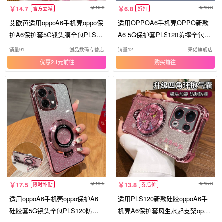
16.8
16.8
14.7
6.8
官方立减
折扣
艾欧芭适用oppoA6手机壳oppo保
适用OPPOA6手机壳OPPO新款
护A6保护套5G镜头膜全包PLS12
A6 5G保护套PLS120防摔全包O
0防摔软壳opa6腕带65G斜挎可背
PPOPLS硅胶软液态65G带挂绳
销量91
创品数码专营店
销量12
秉偌旗舰店
挂绳外壳花朵新款
款opp0pp0ppoA女男opa外壳
优惠2.1元
购买
19.5
15.8
17.5
13.8
限时补贴
券后价
适用oppoA6手机壳oppo保护A6
适用PLS120新款硅胶oppoA6手
硅胶套5G镜头全包PLS120防摔
机壳A6保护套风生水起支架oppo