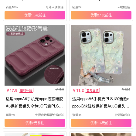
头全包PLS120防摔0pp0男女opp
软壳opa6高颜值65g女款oppopls
销量100+
岛外人旗舰店
销量29
vdl旗舰店
a简约opopa软外壳opa
带支架网红ins风
优惠1.5元
优惠2.1元
19.8
12.8
17.8
11.2
限时补贴
官方立减
适用oppoA6手机壳oppo液态硅胶
适用oppoA6手机壳PLS120新款o
A6保护套镜头全包5G气囊PLS12
ppo5G软硅胶保护套A65G镜头膜
0防摔磨砂软壳opa6男女65g高级
全包防摔0pp0潮女oppa个性简约
销量49
宝德森数码配件旗舰店
销量46
律颂旗舰店
感oppopls新款纯色
opopa小清新opa时尚
优惠2元
优惠1.6元