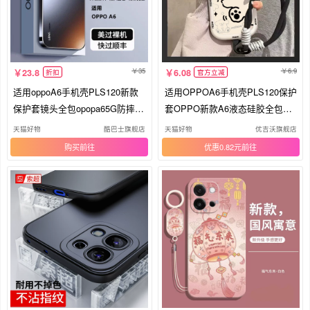
35
6.9
23.8
6.08
折扣
官方立减
适用oppoA6手机壳PLS120新款
适用OPPOA6手机壳PLS120保护
保护套镜头全包opopa65G防摔高
套OPPO新款A6液态硅胶全包防
级感外壳男士oppa硅胶5G男女20
摔5G高级感OPPOPLS外壳OPA
天猫好物
酷巴士旗舰店
天猫好物
优吉沃旗舰店
26的opa爆款OPPO软
0PP0OPPA65G男女黑猫白狗
购买
优惠0.82元