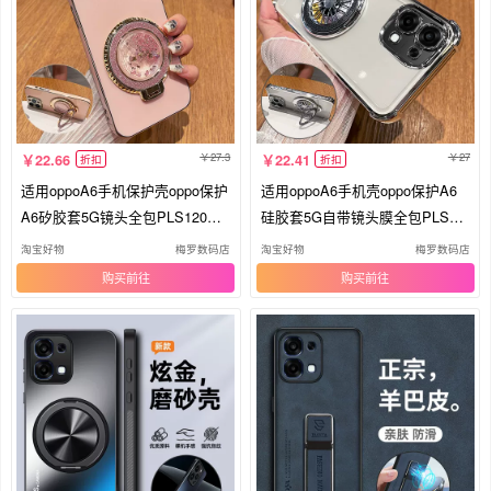
27.3
27
22.66
22.41
折扣
折扣
适用oppoA6手机保护壳oppo保护
适用oppoA6手机壳oppo保护A6
A6矽胶套5G镜头全包PLS120防
硅胶套5G自带镜头膜全包PLS12
摔opa6
0气囊防
淘宝好物
梅罗数码店
淘宝好物
梅罗数码店
购买
购买