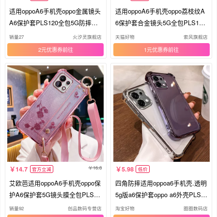
适用oppoA6手机壳oppo金属镜头
适用oppoA6手机壳oppo荔枝纹A
A6保护套PLS120全包5G防摔OP
6保护套合金镜头5G全包PLS120
OPA磨砂OPPA硅胶软边壳opa男
防摔opa6电镀硅胶65g软外壳opp
销量27
火汐灵旗舰店
天猫好物
索风旗舰店
OPPa女65g新款oppopls
opls男女新款高颜值
2元优惠券
1元优惠券
16.8
14.7
5.98
官方立减
低价
艾欧芭适用oppoA6手机壳oppo保
四角防摔适用oppoa6手机壳.透明
护A6保护套5G镜头膜全包PLS12
5g版a6保护套oppo a6外壳PLS12
0防摔软壳opa6腕带65G斜挎可背
0软ins风全包软壳tpu硅胶个性网
销量92
创品数码专营店
淘宝好物
圈圈数码店