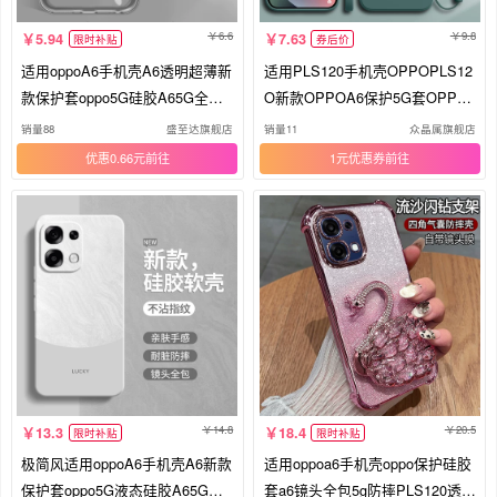
6.6
9.8
5.94
7.63
限时补贴
券后价
适用oppoA6手机壳A6透明超薄新
适用PLS120手机壳OPPOPLS12
款保护套oppo5G硅胶A65G全包P
O新款OPPOA6保护5G套OPPA6
LS120防摔0pp0男女oppa高级感o
5G液态硅胶OPPO全包防摔A65
销量88
盛至达旗舰店
销量11
众晶属旗舰店
popa简约opa软外壳
G女0PP0OPOPA男OPA外壳后
优惠0.66元
1元优惠券
壳
14.8
20.5
13.3
18.4
限时补贴
限时补贴
极简风适用oppoA6手机壳A6新款
适用oppoa6手机壳oppo保护硅胶
保护套oppo5G液态硅胶A65G镜
套a6镜头全包5g防摔PLS120透明