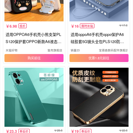
17.8
6.98
16
低价
限时补贴
适用OPPOA6手机壳小熊支架PL
适用oppoA6手机壳oppo保护A6
S120保护套OPPO新款A6液态硅
硅胶套5G镜头全包PLS120防摔
胶全包防摔5G高级感OPPOPLS
软opa6男女65g高级感oppopls新
天猫好物
蛰壳旗舰店
销量23
宝德森数码配件旗舰店
外壳OPA0PP0OPPA65G男女
款超薄钢化膜简约直边
购买
优惠1.8元
28.8
22.8
23.3
19
券后价
券后价