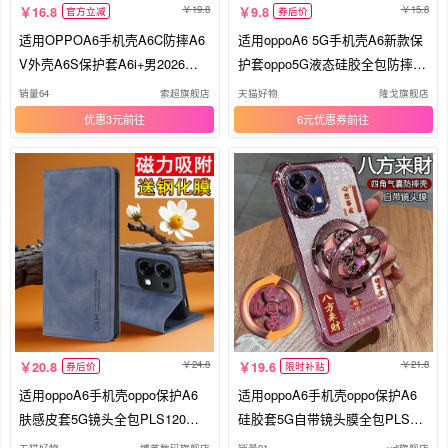
19.8
15.8
16.8
9.8
官方立减
券后价
适用OPPOA6手机壳A6C防摔A6
适用oppoA6 5G手机壳A6新款保
V外壳A6S保护套A6i+男2026新
护套oppo5G液态硅胶全包防摔女
款PLS120镜头全包oppo A65G后
带挂绳oppa2025opopa男钢化膜o
销量64
索超旗舰店
天猫好物
隆戈旗舰店
壳a6x外壳PMC110软壳
pa软pls120后外壳
优惠3元
6元优惠券
24.8
21.8
20.8
19.6
券后价
限时补贴
适用oppoA6手机壳oppo保护A6
适用oppoA6手机壳oppo保护A6
肤感皮套5G镜头全包PLS120磁
硅胶套5G自带镜头膜全包PLS12
吸翻盖opa6软65g防摔oppopls男
0气囊防摔透明opa6软65g支架op
天猫好物
博芝数码旗舰店
销量91
vdl旗舰店