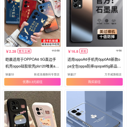
2.58
56
2.28
16.8
官方立减
折扣
皑晨适用于OPPOA6 5G直边手
适用oppoA6手机壳0pp0A6新款o
机壳oppo硅胶软壳pls120唯美a6
pa全包oppa防摔opopa65g新品外
5g高颜值opooa6微磨砂PLS120
壳PLS120软硅胶磨砂oppoPLS保
销量53
新成浩瀚数码专营店
销量27
万丰威旗舰店
镜头全包pls120保护套
护套oppo男女5g后壳
优惠0.3元
购买