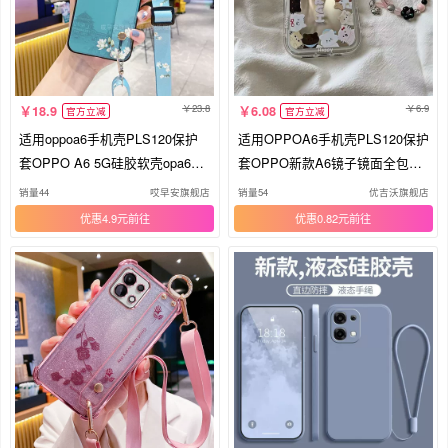
23.8
6.9
18.9
6.08
官方立减
官方立减
适用oppoa6手机壳PLS120保护
适用OPPOA6手机壳PLS120保护
套OPPO A6 5G硅胶软壳opa6腕
套OPPO新款A6镜子镜面全包防
带支架65g斜挎背带全包防摔女新
摔5G高级感OPPOPLS外壳OPA
销量44
哎早安旗舰店
销量54
优吉沃旗舰店
款挂绳挂脖子男国风
0PP0OPPA65G男女小猫小狗
优惠4.9元
优惠0.82元