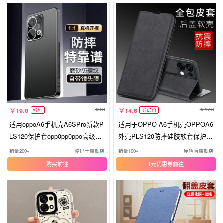
28
17.8
19.8
14.6
折扣
券后价
适用oppoA6手机壳A6SPro新款P
适用于OPPO A6手机壳OPPOA6
LS120保护套opp0pp0ppo高级感
外壳PLS120防摔硅胶软套保护套
全包opopa65G防摔opooa外壳op
全包插卡带盖磁吸翻盖皮套男女
销量200+
酷巴士旗舰店
销量100+
厘唔直旗舰店
pa硅胶ppoa男女OPPO
个性商务支架潮牌5G
购买
1元优惠券