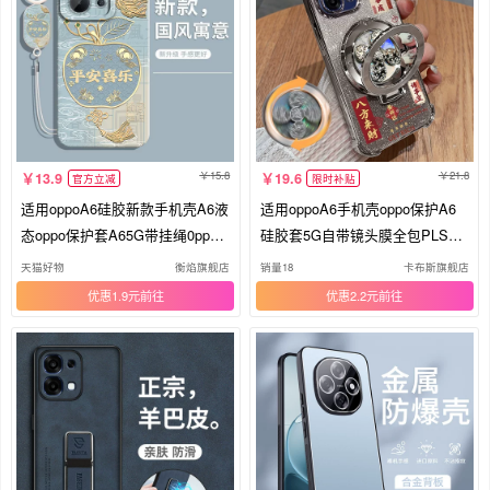
15.8
21.8
13.9
19.6
官方立减
限时补贴
适用oppoA6硅胶新款手机壳A6液
适用oppoA6手机壳oppo保护A6
态oppo保护套A65G带挂绳0pp0
硅胶套5G自带镜头膜全包PLS12
软壳oppa男女opopa外壳PLS120
0气囊防摔透明opa6软65g支架op
天猫好物
衡焰旗舰店
销量18
卡布斯旗舰店
全包防摔简约后外壳
popls男女高级感新款
优惠1.9元
优惠2.2元