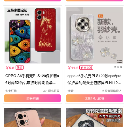
12.8
5.8
11.2
低价
官方立减
OPPO A6手机壳PLS120保护套a
oppo a6手机壳PLS120软opa6pro
6时尚5G情侣软胶时尚潮款套磨
保护套5g镜头全包防摔PLN110个
砂卡通来图定制
性创意0pp0a6gt小清新opopa6c
淘宝好物
一只柠檬小可爱
销量1
杰茜数码旗舰店
简约poopa6i女新款
购买
优惠1.6元