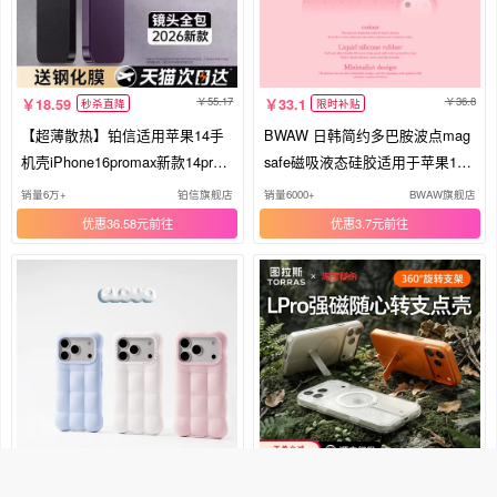
55.17
36.8
18.59
33.1
秒杀直降
限时补贴
【超薄散热】铂信适用苹果14手
BWAW 日韩简约多巴胺波点mag
机壳iPhone16promax新款14pro
safe磁吸液态硅胶适用于苹果16p
磨砂13pro男15防摔12高级感17透
romax手机壳iPhone17全包防摔1
销量6万+
铂信旗舰店
销量6000+
BWAW旗舰店
明air保护套女ip
5高级感14pro夏13
优惠36.58元
优惠3.7元
419
98