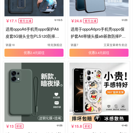
19.5
28
17.1
24.6
官方立减
官方立减
适用oppoA6手机壳oppo保护A6
适用于oppoA6pro手机壳oppo保
皮套5G镜头全包PLS120防摔磨
护套A6带镜头膜a6i新款防摔PLN
砂opa6硅胶软65g高级感老年人o
110铝合金属PLS120男女PKW高
销量18
特克旗舰店
销量7
艾莱宝果萌专卖店
ppopls男女新款带支架
档por磨砂简约外壳
优惠2.4元
优惠3.4元
26
48
13
15.8
折扣
折扣