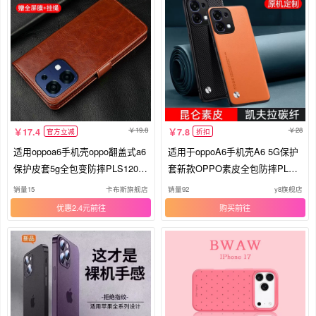
19.8
28
17.4
7.8
官方立减
折扣
适用oppoa6手机壳oppo翻盖式a6
适用于oppoA6手机壳A6 5G保护
保护皮套5g全包变防摔PLS120双
套新款OPPO素皮全包防摔PLS1
面opa商务男女65g外壳oppopls可
20复古轻奢磨砂高级感opρoa商
销量15
卡布斯旗舰店
销量92
y8旗舰店
插卡钱包老年人
务男士皮质女时尚
优惠2.4元
购买