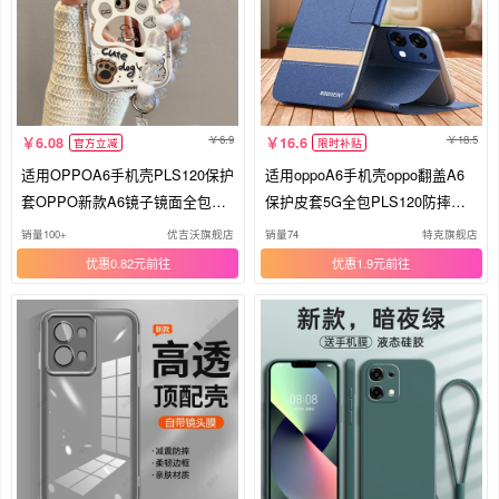
6.9
18.5
6.08
16.6
官方立减
限时补贴
适用OPPOA6手机壳PLS120保护
适用oppoA6手机壳oppo翻盖A6
套OPPO新款A6镜子镜面全包防
保护皮套5G全包PLS120防摔磨
摔5G高级感OPPOPLS外壳OPA
砂硅胶软壳opa6男女65g老年人o
销量100+
优吉沃旗舰店
销量74
特克旗舰店
0PP0OPPA65G男女小狗爪印
ppopls可放卡新款妈妈
优惠0.82元
优惠1.9元