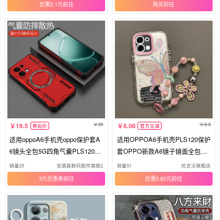
挂绳外壳花朵新款
红可爱情侣女款
优惠2.1元
购买
25
6.9
19.5
6.08
券后价
官方立减
适用oppoA6手机壳oppo保护套A
适用OPPOA6手机壳PLS120保护
6镜头全包5G四角气囊PLS120防
套OPPO新款A6镜子镜面全包防
摔磨砂硬壳opa6男女65g散热opp
摔5G高级感OPPOPLS外壳OPA
销量25
宝德森数码配件旗舰店
销量51
优吉沃旗舰店
opls新款磁吸高级感
0PP0OPPA65G男女彩花蝴蝶
3元优惠券
优惠0.82元