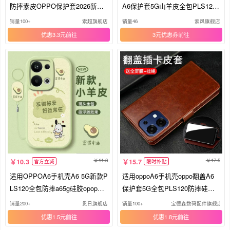
防摔素皮OPPO保护套2026新款
A6保护套5G山羊皮全包PLS120
PLS120防滑防指纹镜头全包A65
防摔opa6亲肤感硅胶软65g外opp
销量100+
索超旗舰店
销量46
索风旗舰店
G后壳OPA6外壳
opls男女新款高颜值
优惠3.3元
3元优惠券
11.8
17.5
10.3
15.7
官方立减
限时补贴
适用OPPOA6手机壳A6 5G新款P
适用oppoA6手机壳oppo翻盖A6
LS120全包防摔a65g硅胶opopA
保护套5G全包PLS120防摔硅胶
男款0p0pA6女士oppoaoppoA外
软opa6男女65g老年人oppopls新
销量200+
贯日旗舰店
销量100+
宝德森数码配件旗舰店
壳pls120专用oppO6a可爱
款妈妈可放卡真皮高端
优惠1.5元
优惠1.8元