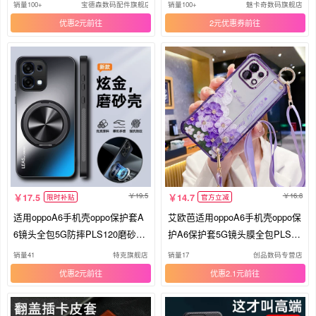
透明opa6软65g带支架新款oppopl
5G外壳A65G镜头全包oppa高级
销量100+
宝德森数码配件旗舰店
销量100+
魅卡奇数码旗舰店
s男女超薄高级感妈妈
感opopa简约opa软壳女
优惠2元
2元优惠券
19.5
16.8
17.5
14.7
限时补贴
官方立减
适用oppoA6手机壳oppo保护套A
艾欧芭适用oppoA6手机壳oppo保
6镜头全包5G防摔PLS120磨砂硬
护A6保护套5G镜头膜全包PLS12
外壳opa6男女65g带支架oppopls
0防摔透明软壳opa6油画花朵65G
销量41
特克旗舰店
销量17
创品数码专营店
磁吸新款高级感超薄
斜挎挂绳外壳新款
优惠2元
优惠2.1元