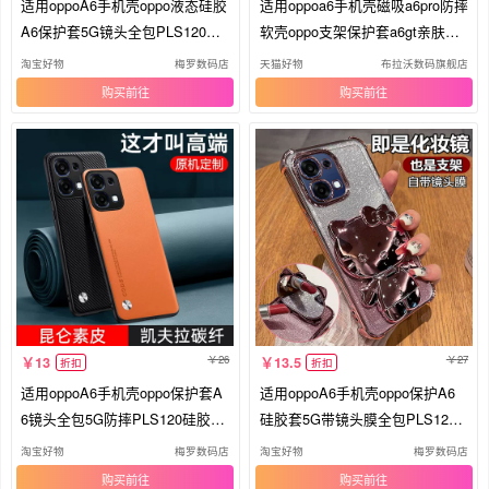
适用oppoA6手机壳oppo液态硅胶
适用oppoa6手机壳磁吸a6pro防摔
A6保护套5G镜头全包PLS120防
软壳oppo支架保护套a6gt亲肤散
摔磨砂
热PLS120全包新款磨砂个性史迪
淘宝好物
梅罗数码店
天猫好物
布拉沃数码旗舰店
仔
购买
购买
26
27
13
13.5
折扣
折扣
适用oppoA6手机壳oppo保护套A
适用oppoA6手机壳oppo保护A6
6镜头全包5G防摔PLS120硅胶磨
硅胶套5G带镜头膜全包PLS120
砂opa6
防摔透明
淘宝好物
梅罗数码店
淘宝好物
梅罗数码店
购买
购买