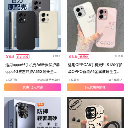
10.8
16.8
9.5
8.8
官方立减
券后价
适用oppoA6手机壳A6新款保护套
适用OPPOA6手机壳PLS120保护
oppo5G液态硅胶A65G镜头全包
套OPPO新款A6金属玻璃全包防
防摔0pp0男PLS120女oppa简约o
摔5G高级感OPPOPLS外壳OPA
天猫好物
imobile鼎然专卖店
天猫好物
蛰壳旗舰店
popa纯色opa软壳外壳
0PP0OPPA65G男女好运兔子
优惠1.3元
8元优惠券