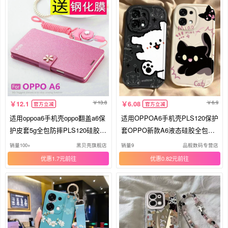
13.8
6.9
12.1
6.08
官方立减
官方立减
适用oppoa6手机壳oppo翻盖a6保
适用OPPOA6手机壳PLS120保护
护皮套5g全包防摔PLS120硅胶软
套OPPO新款A6液态硅胶全包防
壳opa6磨砂65g男女oppopls新款
摔5G高级感OPPOPLS外壳OPA
销量100+
黑贝壳旗舰店
销量9
品舰数码专营店
老年人带挂绳支架
0PP0OPPA65G男女黑猫白狗
优惠1.7元
优惠0.82元