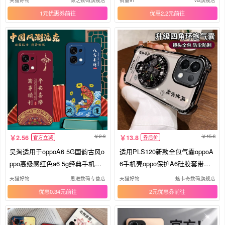
女oppa新款opopa外壳A
popls男女新款高颜值
1元优惠券
优惠2.2元
2.9
15.8
2.56
13.8
官方立减
券后价
昊淘适用于oppoA6 5G国韵古风o
适用PLS120新款全包气囊oppoA
ppo高级感红色a6 5g经典手机壳p
6手机壳oppo保护A6硅胶套带镜
ls120父母用a6耐脏保护套PLS12
头膜opa6防摔透明65g风生水起
天猫好物
思进数码专营店
天猫好物
魅卡奇数码旗舰店
0文字好寓意
支架oppopls男女高颜
优惠0.34元
2元优惠券