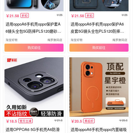
26
26
21.58
21.58
折扣
折扣
适用oppoA6手机壳oppo保护套A
适用oppoA6手机壳oppo保护A6
6镜头全包5G防摔PLS120磨砂硬
皮套5G镜头全包PLS120防摔磨
外壳op
砂opa6硅
淘宝好物
梅罗数码店
淘宝好物
梅罗数码店
购买
购买
21.8
26.8
18.5
20.5
官方立减
券后价
适用OPPOA6 5G手机壳A6防滑
适用oppoA6手机壳oppo内置磁吸