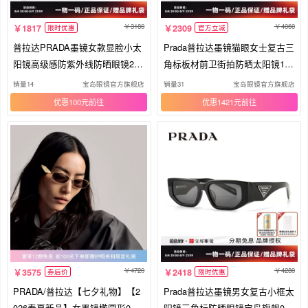
3180
4060
1817
2309
限时优惠
官方立减
普拉达PRADA墨镜女款显脸小太
Prada普拉达墨镜猫眼女士复古三
阳镜高级感防紫外线防晒眼镜24Z
角标板材前卫街拍防晒太阳镜19Z
SF
SF
销量14
宝岛眼镜官方旗舰店
销量31
宝岛眼镜官方旗舰店
优惠100元
优惠1421元
4720
4280
3575
2418
券后价
限时优惠
PRADA/普拉达【七夕礼物】【2
Prada普拉达墨镜男女复古小框太
026春夏新品】女墨镜椭圆形0PR
阳镜三角标防晒眼镜宝岛旗舰09Z