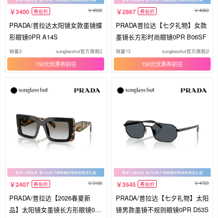
4500
4060
3400
2867
券后价
券后价
PRADA/普拉达太阳镜女款墨镜蝶
PRADA普拉达【七夕礼物】女款
形眼镜0PR A14S
墨镜长方形时尚眼镜0PR B06SF
销量3
sunglasshut官方旗舰店
销量13
sunglasshut官方旗舰店
150元优惠券
150元优惠券
3180
4720
2407
3545
券后价
券后价
PRADA/普拉达【2026春夏新
PRADA/普拉达【七夕礼物】太阳
品】太阳镜女墨镜长方形眼镜0P
镜男款墨镜不规则眼镜0PR D53S