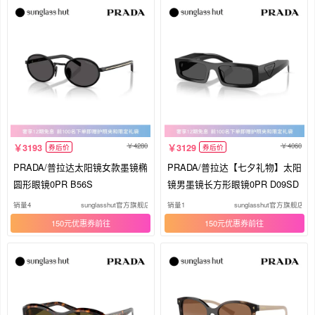
4280
4060
3193
3129
券后价
券后价
PRADA/普拉达太阳镜女款墨镜椭
PRADA/普拉达【七夕礼物】太阳
圆形眼镜0PR B56S
镜男墨镜长方形眼镜0PR D09SD
销量4
sunglasshut官方旗舰店
销量1
sunglasshut官方旗舰店
150元优惠券
150元优惠券