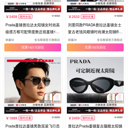
4060
4280
2459
2532
限时补贴
限时优惠
Prada墨镜普拉达太阳镜女时尚高
刘雯同款PRADA普拉达墨镜女士
级感方框可配带度数近视墨镜17
复古老钱风眼镜时尚潮太阳镜B5
WSF
3S
销量62
宝岛眼镜官方旗舰店
销量29
宝岛眼镜官方旗舰店
优惠1421元
优惠100元
3260
4060
1689
2459
限时优惠
限时补贴
Prada普拉达墨镜男款双梁飞行员
普拉达Prada墨镜复古猫眼太阳镜