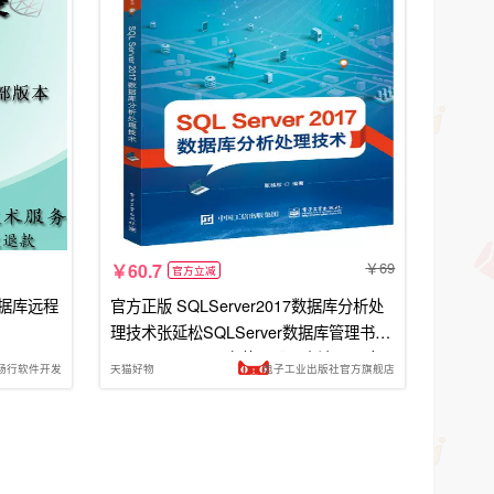
69
60.7
官方立减
at数据库远程
官方正版 SQLServer2017数据库分析处
理技术张延松SQLServer数据库管理书籍
SQLServer2017安装及配置方法SQL命
畅行软件开发
天猫好物
电子工业出版社官方旗舰店
令查询数据挖掘