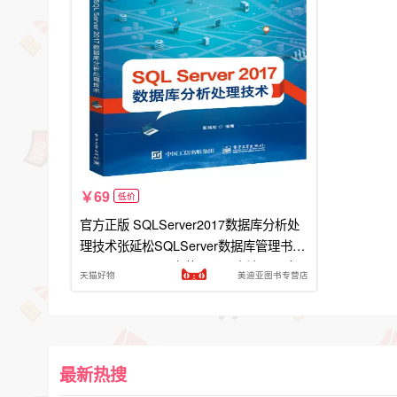
69
低价
官方正版 SQLServer2017数据库分析处
理技术张延松SQLServer数据库管理书籍
SQLServer2017安装及配置方法SQL命
天猫好物
美迪亚图书专营店
令查询数据挖掘
最新热搜