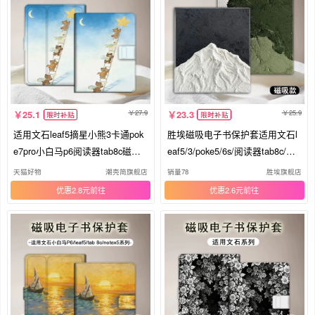
27.9
25.9
25.1
23.3
限时补贴
限时补贴
适用文石leaf5摘星小熊3卡通pok
胜埃磁吸电子书保护套适用文石l
e7pro小白马p6阅读器tab8c磁吸N
eaf5/3/poke5/6s/阅读器tab8c/min
oteX6创意X5S/Air4C电子书BOO
i/onyxbooxpage/7.8电纸书壳
天猫好物
潮壳简旗舰店
销量78
胜埃旗舰店
X保护套电纸书壳
优惠2.8元
优惠2.6元