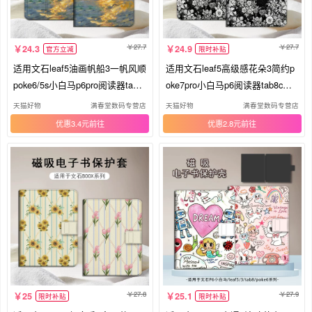
27.7
27.7
24.3
24.9
官方立减
限时补贴
适用文石leaf5油画帆船3一帆风顺
适用文石leaf5高级感花朵3简约p
poke6/5s小白马p6pro阅读器tab8
oke7pro小白马p6阅读器tab8c磁
c磁吸Note电子书BOOX保护套Air
吸NoteX6/X5S/Air4C电子书BOO
天猫好物
满春堂数码专营店
天猫好物
满春堂数码专营店
4C电纸书壳潮
X保护套电纸书壳
优惠3.4元
优惠2.8元
27.8
27.9
25
25.1
限时补贴
限时补贴