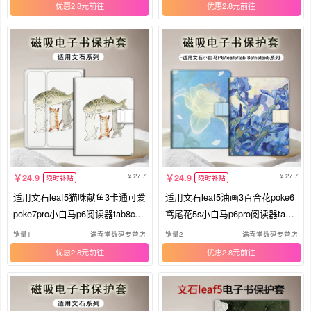
电纸书x5s保护壳
X保护套电纸书壳
优惠2.8元
优惠2.8元
27.7
27.7
24.9
24.9
限时补贴
限时补贴
适用文石leaf5猫咪献鱼3卡通可爱
适用文石leaf5油画3百合花poke6
poke7pro小白马p6阅读器tab8c磁
鸢尾花5s小白马p6pro阅读器tab8
吸NoteX6/5S/Air4C电子书BOOX
c磁吸Note电子书BOOX保护套Air
销量1
满春堂数码专营店
销量2
满春堂数码专营店
保护套电纸书壳
4C电纸书保护壳
优惠2.8元
优惠2.8元