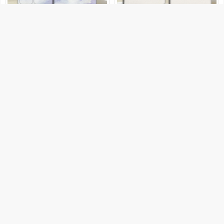
27.9
27.8
25.1
25
限时补贴
限时补贴
适用文石leaf5星空猫咪3简约风景
适用文石leaf5读者人生3抽象pok
poke7pro小白马p6阅读器tab8c磁
e7pro小白马p6阅读器tab8c磁吸N
吸NoteX6/5S/Air4C电子书BOOX
oteX6趣味X5S/Air4C电子书BOO
天猫好物
潮壳简旗舰店
天猫好物
imobile俐卓专卖店
保护套电纸书壳
X保护套电纸书壳
优惠2.8元
优惠2.8元
27.8
19.8
25
17.8
限时补贴
券后价
适用文石leaf5/3可爱猫咪poke7pr
瓦浦适用于BOOX文石Tab8C保护