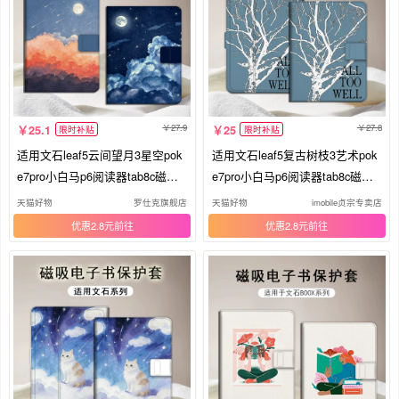
27.9
27.8
25.1
25
限时补贴
限时补贴
适用文石leaf5云间望月3星空pok
适用文石leaf5复古树枝3艺术pok
e7pro小白马p6阅读器tab8c磁吸N
e7pro小白马p6阅读器tab8c磁吸N
oteX6简约X5S/Air4C电子书BOO
oteX6小众X5S/Air4C电子书BOO
天猫好物
罗仕克旗舰店
天猫好物
imobile贞宗专卖店
X保护套电纸书壳
X保护套电纸书壳
优惠2.8元
优惠2.8元