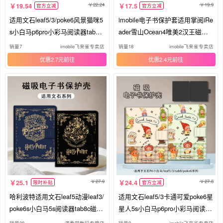
22.24
19.9
19.54
17.5
官方立减
官方立减
适用文石leaf5/3/poke6风景猫咪5
imobile电子书保护套适用掌阅iRe
s小白马p6pro小彩马阅读器tab8c
ader雪山Ocean4唯美2汉王磁吸
磁吸Note电子书BOOX保护套电
文石leaf3/tab8c风景mini小众pok
销量7
imobile飞来雀专卖店
销量18
imobile飞来雀专卖店
纸书保护壳卡通
e5/6s阅读器壳
优惠2.7元
优惠2.4元
27.9
27.8
25.1
24.4
限时补贴
官方立减
哈利波特适用文石leaf5动漫leaf3/
适用文石leaf5/3卡通可爱poke6星
poke6s小白马5s阅读器tab8c磁吸
星人5s小白马p6pro小彩马阅读器
Note电子书BOOX保护套Page电
tab8c磁吸Note电子书BOOX保护
销量38
满春堂数码专营店
销量9
imobile飞来雀专卖店