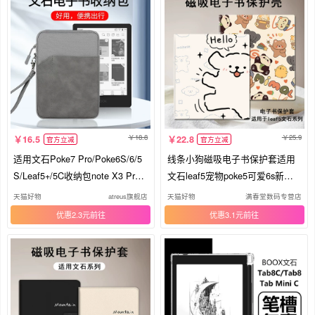
18.8
25.9
16.5
22.8
官方立减
官方立减
适用文石Poke7 Pro/Poke6S/6/5
线条小狗磁吸电子书保护套适用
S/Leaf5+/5C收纳包note X3 Pro/L
文石leaf5宠物poke5可爱6s新款3
eaf3C/3保护套Tab8C/10C电子书
阅读器tab8c/mini/onyxbooxpage/
天猫好物
atreus旗舰店
天猫好物
满春堂数码专营店
阅读器内胆包
7.8寸电纸书壳
优惠2.3元
优惠3.1元