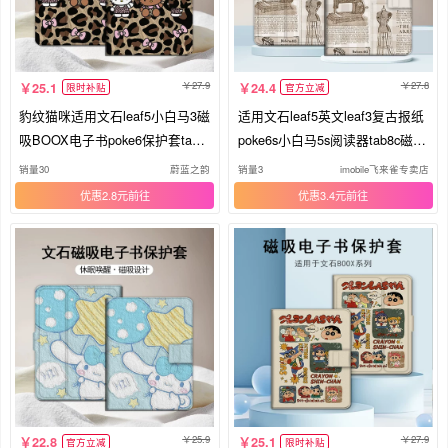
27.9
27.8
25.1
24.4
限时补贴
官方立减
豹纹猫咪适用文石leaf5小白马3磁
适用文石leaf5英文leaf3复古报纸
吸BOOX电子书poke6保护套tab8
poke6s小白马5s阅读器tab8c磁吸
c壳
Note电子书BOOX保护套Page电
销量30
蔚蓝之韵
销量3
imobile飞来雀专卖店
纸书x5s保护壳潮
优惠2.8元
优惠3.4元
25.9
27.9
22.8
25.1
官方立减
限时补贴