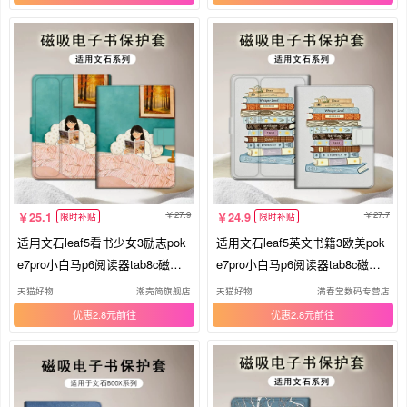
27.9
27.7
25.1
24.9
限时补贴
限时补贴
适用文石leaf5看书少女3励志pok
适用文石leaf5英文书籍3欧美pok
e7pro小白马p6阅读器tab8c磁吸N
e7pro小白马p6阅读器tab8c磁吸N
oteX6小众X5S/Air4C电子书BOO
oteX6简约X5S/Air4C电子书BOO
天猫好物
潮壳简旗舰店
天猫好物
满春堂数码专营店
X保护套电纸书壳
X保护套电纸书壳
优惠2.8元
优惠2.8元