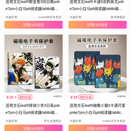
适用文石leaf5郁金香3向日葵pok
适用文石leaf5卡通3涂鸦英文pok
e7pro小白马p6阅读器tab8c磁吸N
e7pro小白马p6阅读器tab8c磁吸N
oteX6简约X5S/Air4C电子书BOO
oteX6/X5S可爱Air4C电子书BOO
天猫好物
imobile俐卓专卖店
天猫好物
胜埃旗舰店
X保护套电纸书壳
X保护套电纸书壳
优惠2.8元
优惠2.8元
27.9
27.8
25.1
25
限时补贴
限时补贴
适用文石leaf5排球少年3日系pok
适用文石leaf5抽像小猫3卡通可爱
e7pro小白马p6阅读器tab8c磁吸N
poke7pro小白马p6阅读器tab8c磁
oteX6动漫X5S/Air4C电子书BOO
吸NoteX6/5S/Air4C电子书BOOX
天猫好物
罗仕克旗舰店
天猫好物
imobile贞宗专卖店
X保护套电纸书壳
保护套电纸书壳
优惠2.8元
优惠2.8元