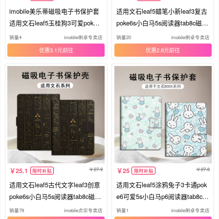
imobile美乐蒂磁吸电子书保护套
适用文石leaf5蜡笔小新leaf3复古
适用文石leaf5玉桂狗3可爱poke6
poke6s小白马5s阅读器tab8c磁吸
s阅读器tab8c/mini/onyxbooxpag
Note电子书BOOX卡通保护套Pag
销量4
imobile俐卓专卖店
销量20
imobile俐卓专卖店
e/7.8电纸书壳
e电纸书x5s壳潮
优惠3.1元
优惠2.8元
27.9
27.8
25.1
25
限时补贴
限时补贴
适用文石leaf5古代文字leaf3创意
适用文石leaf5涂鸦兔子3卡通pok
poke6s小白马5s阅读器tab8c磁吸
e6可爱5s小白马p6阅读器tab8c磁
Note电子书保护套/BOOX/Page
吸NoteX5S闺蜜Air4C电子书BOO
销量79
imobile贞宗专卖店
销量1
imobile俐卓专卖店