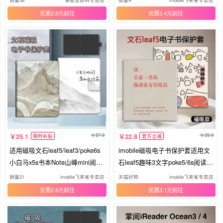
纸书x5s保护壳
套电纸书保护壳
优惠2.8元
优惠3.4元
27.9
25.9
25.1
22.8
限时补贴
官方立减
适用磁吸文石leaf5/leaf3/poke6s
imobile磁吸电子书保护套适用文
小白马x5s书本Note山峰mini阅读
石leaf5趣味3文字poke5/6s阅读器
器tab8c个性boox电子书page保护
tab8c简约mini个性onyxbooxpag
销量21
imobile飞来雀专卖店
天猫好物
imobile飞来雀专卖店
套电纸书壳
e/7.8电纸书壳
优惠2.8元
优惠3.1元