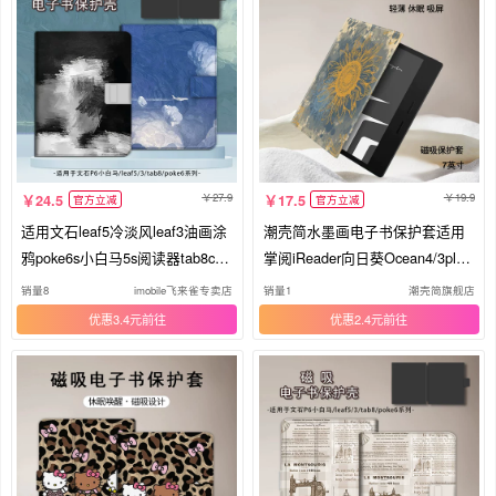
27.9
19.9
24.5
17.5
官方立减
官方立减
适用文石leaf5冷淡风leaf3油画涂
潮壳简水墨画电子书保护套适用
鸦poke6s小白马5s阅读器tab8c磁
掌阅iReader向日葵Ocean4/3plus/
吸Note电子书BOOX保护套Page
mini/tab8c磁吸turbo3文石poke5/
销量8
imobile飞来雀专卖店
销量1
潮壳简旗舰店
电纸书x5s保护壳
6s墨水屏壳
优惠3.4元
优惠2.4元