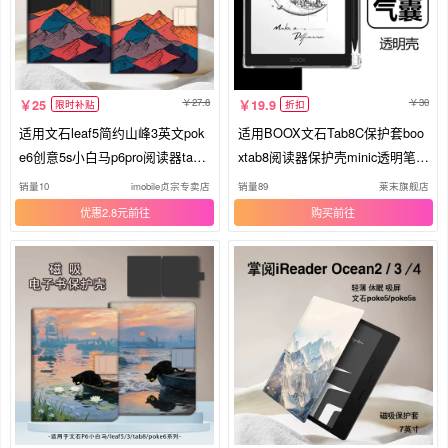
27.8
30
25
19.9
限时补贴
折扣
适用文石leaf5简约山峰3英文pok
适用BOOX文石Tab8C保护套boo
e6创意5s小白马p6pro阅读器tab8
xtab8阅读器保护壳minic透明笔槽
c磁吸Note电子书BOOX保护套Air
电子书全包外壳mini c气囊防摔b0
销量10
imobile贞宗专卖店
销量89
莱末旗舰店
4C电纸书保护壳
0x平板硅胶软壳
优惠2.8元
购买