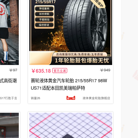
97
949
635.18
官方立减
美式高街潮
赛轮液体黄金汽车轮胎 215/55R17 98W
US71适配本田凯美瑞帕萨特
US17行胜于言
销量26
液体黄金轮胎旗舰店