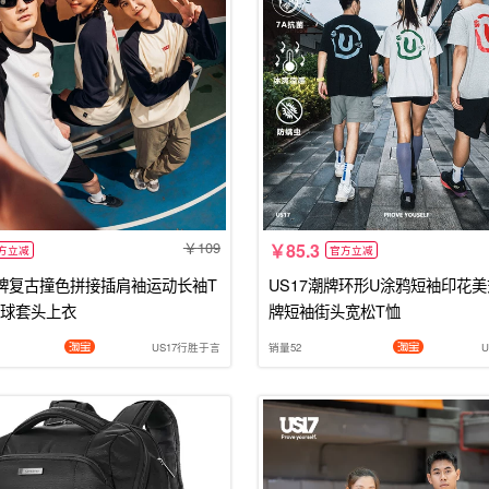
109
85.3
方立减
官方立减
潮牌复古撞色拼接插肩袖运动长袖T
US17潮牌环形U涂鸦短袖印花
球套头上衣
牌短袖街头宽松T恤
US17行胜于言
销量52