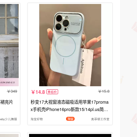
349
15.8
14.8
券后价
苏裙亮片
秒变17大视窗液态磁吸适用苹果17proma
x手机壳iPhone16pro新款15/14pl.us简约
纯色13pro高级12磨砂质感11保护
ebaby少儿舞服
淘宝好物
奥菲顿工作室