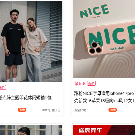
5.8
折扣
低价
甜粉NICE字母适用iphone17pro
动感点阵主题印花休闲短袖T恤
壳新款16苹果13极简ins风12女
4全包14Pro保护套软壳15pl;us
US17行胜于言
淘宝好物