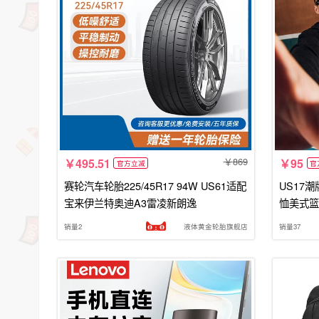
869
495.51
95
官方立减
官
赛轮汽车轮胎225/45R17 94W US61适配
US17
宝来伊兰特奥迪A3雷凌新朗逸
恤美式篮
销量2
液体黄金轮胎旗舰店
销量37