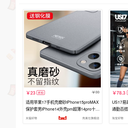
33
23
78.3
折扣
适用苹果17手机壳磨砂iPhone15proMAX
US17
保护套男iPhone14外壳pm超薄14pro十四
通勤百搭
plus全包ip14防摔后por新款14p1us
天猫好物
壳美仕旗舰店
淘宝好物