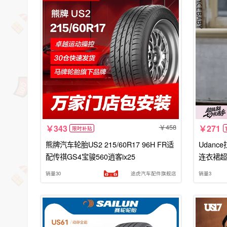
458
343
271
限时补贴
熊牌汽车轮胎US2 215/60R17 96H FR适
Udan
配传祺GS4宝骏560逍客ix25
连衣裙超
销量30
途虎汽车配件旗舰店
销量3