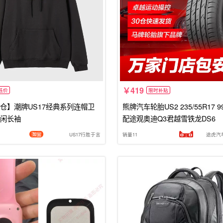
419
低价
限时补贴
仓】潮牌US17经典系列连帽卫
熊牌汽车轮胎US2 235/55R17 9
闲长袖
配途观奥迪Q3君越雪铁龙DS6
US17行胜于言
销量11
途虎汽