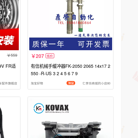
559
207
低价
9V FR适
有信机械手缓冲器FK-2050 2065 14x17 2
550 -R-US 3 2 4 5 6 7 9
车配件旗舰店
淘宝好物
仁李坊商城的小店80