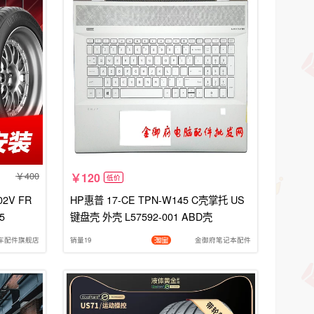
400
120
低价
2V FR
HP惠普 17-CE TPN-W145 C壳掌托 US
5
键盘壳 外壳 L57592-001 ABD壳
车配件旗舰店
销量19
金御府笔记本配件