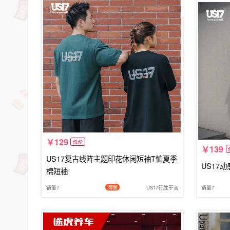
129
低价
139
US17复古线阵主题印花休闲短袖T恤夏季
US17
棉短袖
销量7
US17行胜于言
销量7