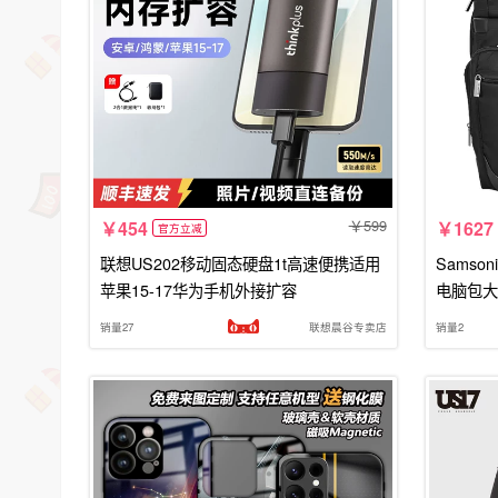
599
454
1627
官方立减
联想US202移动固态硬盘1t高速便携适用
Samso
苹果15-17华为手机外接扩容
电脑包大
销量27
联想晨谷专卖店
销量2