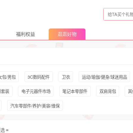
福利权益
逛逛好物
女包/男包
3C数码配件
卫衣
运动/瑜伽/健身/球迷用品
习套装
电子元器件市场
笔记本零部件
双肩背包
其
汽车零部件/养护/美容/维保
筛选