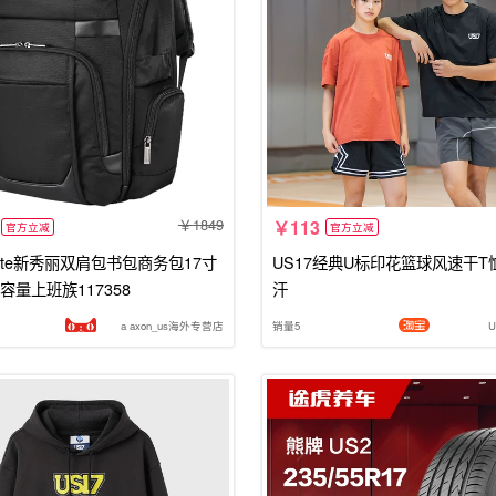
1849
113
官方立减
官方立减
nite新秀丽双肩包书包商务包17寸
US17经典U标印花篮球风速干T
容量上班族117358
汗
a axon_us海外专营店
销量5