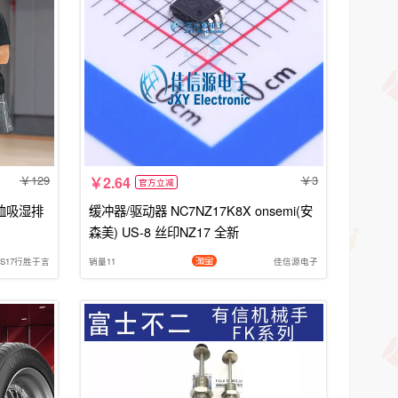
129
3
2.64
官方立减
恤吸湿排
缓冲器/驱动器 NC7NZ17K8X onsemi(安
森美) US-8 丝印NZ17 全新
US17行胜于言
销量11
佳信源电子