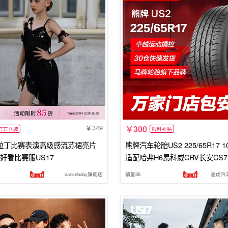
349
300
官方立减
限时补贴
ce拉丁比赛表演高级感流苏裙亮片
熊牌汽车轮胎US2 225/65R17 10
好看比赛服US17
适配哈弗H6昂科威CRV长安CS7
dancebaby旗舰店
销量36
途虎汽