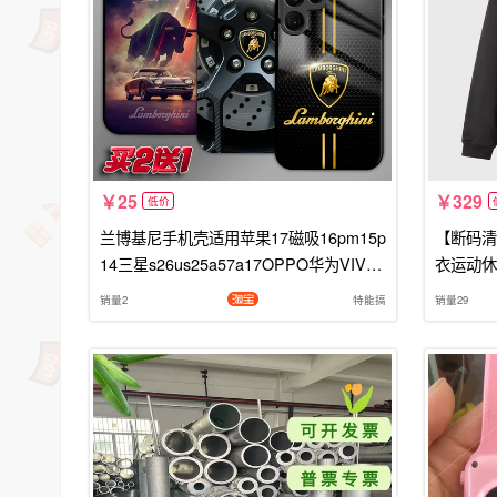
25
329
低价
兰博基尼手机壳适用苹果17磁吸16pm15p
【断码清
14三星s26us25a57a17OPPO华为VIVO
衣运动休
红米k90p小米17定制荣耀400诺基亚HTC
销量2
特能搞
销量29