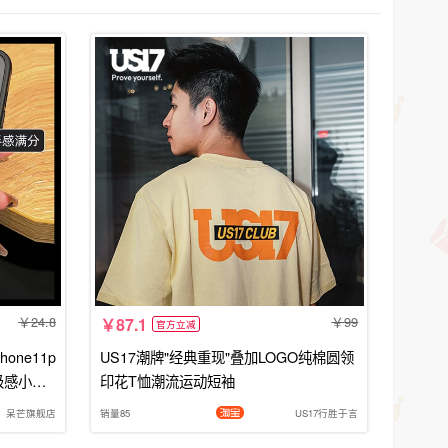
24.8
99
87.1
官方立减
one11p
US17潮牌"经典重现"叠加LOGO纯棉圆领
级感小众p
印花T恤潮流运动短袖
pm
呆芒旗舰店
销量85
US17行胜于言