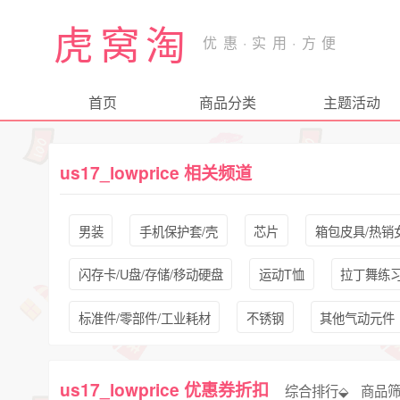
虎窝淘
首页
商品分类
主题活动
us17_lowprice 相关频道
男装
手机保护套/壳
芯片
箱包皮具/热销
闪存卡/U盘/存储/移动硬盘
运动T恤
拉丁舞练
标准件/零部件/工业耗材
不锈钢
其他气动元件
us17_lowprice 优惠券折扣
综合排行⬙
商品