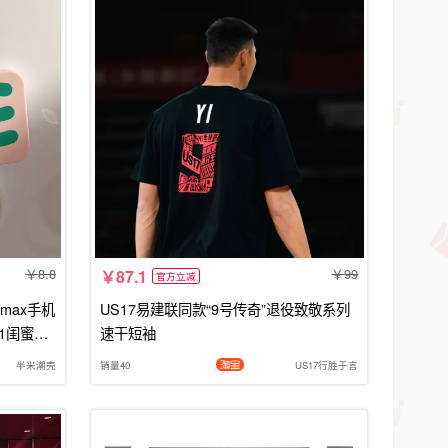
8.8
99
87.1
官方立减
 max手机
US17易建联同款“9号传奇”退役致敬系列
11闺蜜款1
速干短袖
半米潮壳
销量40
US17行胜于言