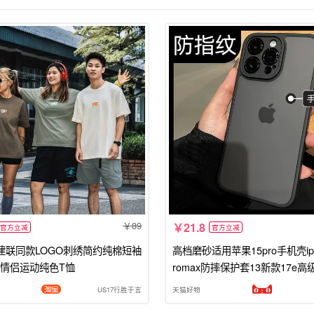
89
21.8
官方立减
官方立减
易建联同款LOGO刺绣简约纯棉短袖
高档磨砂适用苹果15pro手机壳iph
情侣运动纯色T恤
romax防摔保护套13新款17e高
lus网红14p1us女款12男防尘16
US17行胜于言
天猫好物