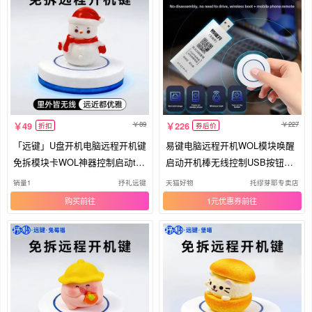
89
227
49
226
折扣
券后价
「远键」U盘开机电脑远程开机键
易键电脑远程开机WOL模块唤醒
免拆模块卡WOL神器控制启动tod
启动开机棒无线控制USB按钮键
esk
卡
销量1
抒礼远键
天猫好物
托缪芽耶专卖店
购买
1元优惠券