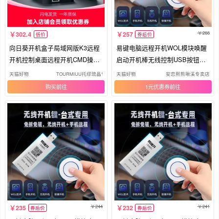
266
302.4
257
低价
券后价
向日葵开机盒子局域网版K3远程
易键电脑远程开机WOL模块唤醒
开机控制桌面远程开机CMD操作
启动开机棒无线控制USB按钮键
远程监控远程WOL唤醒控制电脑
卡
天猫好物
TOURMIUU托缪琉晶专卖店
天猫好物
安恋熙熊啾溪专卖店
远控挂机玩游戏
购买
1元优惠券
244
241
235
232
券后价
券后价