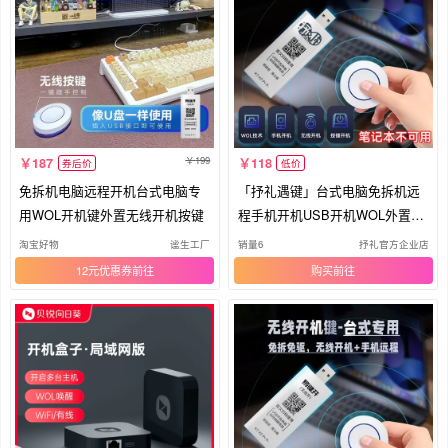
199
187
118
券后价
低价
免拆机电脑远程开机台式电脑专
「抒礼遇键」台式电脑免拆机远
用WOL开机键外置无线开机按键
程手机开机USB开机WOL外置开
机键
淘宝好物
谧生工厂
销量6
抒礼官方企业店
12元优惠券
购买