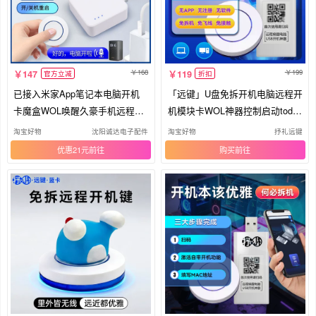
168
199
147
119
官方立减
折扣
已接入米家App笔记本电脑开机
「远键」U盘免拆开机电脑远程开
卡魔盒WOL唤醒久豪手机远程控
机模块卡WOL神器控制启动todes
制关
k键
淘宝好物
沈阳诚达电子配件
淘宝好物
抒礼远键
优惠21元
购买