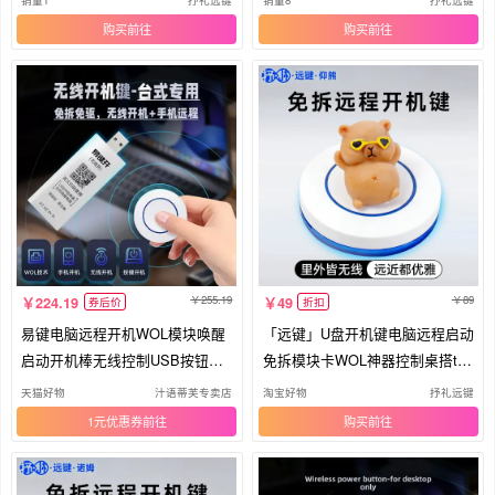
购买
购买
255.19
89
224.19
49
券后价
折扣
易键电脑远程开机WOL模块唤醒
「远键」U盘开机键电脑远程启动
启动开机棒无线控制USB按钮键
免拆模块卡WOL神器控制桌搭tod
卡
esk
天猫好物
汁语蒂芙专卖店
淘宝好物
抒礼远键
1元优惠券
购买