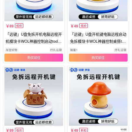
89
49
低价
低价
「远键」U盘免拆开机电脑远程开
「远键」U盘开机键电脑远程启动
机模块卡WOL神器控制启动todes
免拆模块卡WOL神器控制桌搭tod
k键
esk
淘宝好物
抒礼远键
销量1
抒礼远键
购买
购买
89
89
49
低价
折扣