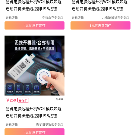
易键电脑远程开机WOL模块唤醒
易键电脑远程开机WOL模块唤醒
启动开机棒无线控制USB按钮键
启动开机棒无线控制USB按钮键
卡
卡
天猫好物
奕嗨詹乔专卖店
天猫好物
北帝琦博裕鑫专卖店
1元优惠券
1元优惠券
259
250
券后价
易键电脑远程开机WOL模块唤醒
启动开机棒无线控制USB按钮键
卡
天猫好物
盗梦日记致梅专卖店
1元优惠券