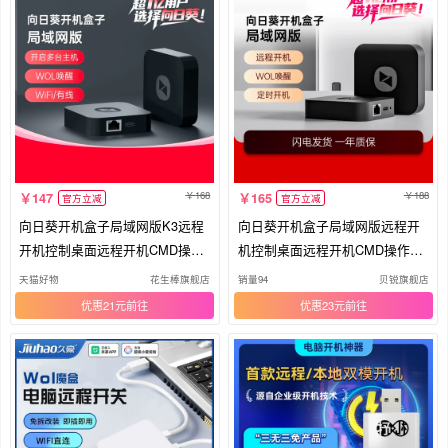
168
188
147
165
官方立减
官方立减
向日葵开机盒子局域网版K3远程
向日葵开机盒子局域网版远程开
开机控制桌面远程开机CMD操作
机控制桌面远程开机CMD操作远
远程监控远程WOL唤醒控制电脑
程监控远程WOL唤醒控制电脑远
天猫好物
花生棒旗舰店
销量94
贝锐旗舰店
远控挂机玩游戏
控挂机玩游戏
优惠21元
优惠23元