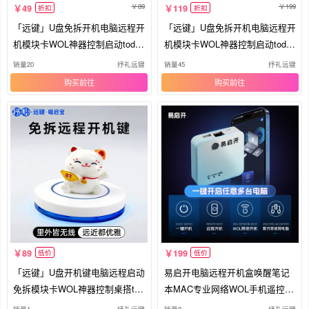
89
199
49
119
折扣
折扣
「远键」U盘免拆开机电脑远程开
「远键」U盘免拆开机电脑远程开
机模块卡WOL神器控制启动todes
机模块卡WOL神器控制启动todes
k键
k键
销量20
抒礼远键
销量45
抒礼远键
购买
购买
89
199
低价
低价
「远键」U盘开机键电脑远程启动
易启开电脑远程开机盒唤醒笔记
免拆模块卡WOL神器控制桌搭tod
本MAC专业网络WOL手机遥控制
esk
启动
销量1
抒礼远键
销量8
抒礼远键