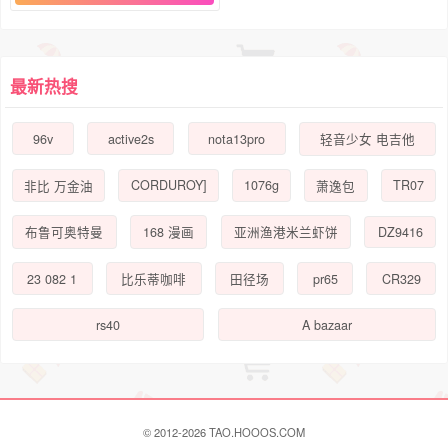
最新热搜
96v
active2s
nota13pro
轻音少女 电吉他
CORDUROY]
1076g
TR07
非比 万金油
萧逸包
DZ9416
布鲁可奥特曼
168 漫画
亚洲渔港米兰虾饼
23 082 1
pr65
CR329
比乐蒂咖啡
田径场
rs40
A bazaar
© 2012-2026 TAO.HOOOS.COM