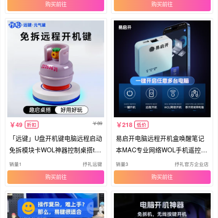
购买
购买
89
49
218
折扣
低价
「远键」U盘开机键电脑远程启动
易启开电脑远程开机盒唤醒笔记
免拆模块卡WOL神器控制桌搭tod
本MAC专业网络WOL手机遥控制
esk
启动
销量1
抒礼远键
销量3
抒礼官方企业店
购买
购买