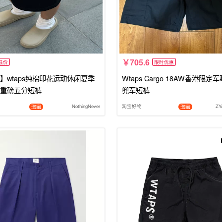
705.6
低价
限时优惠
】wtaps纯棉印花运动休闲夏季
Wtaps Cargo 18AW香港限
重磅五分短裤
兜军短裤
NothingNever
淘宝好物
Z