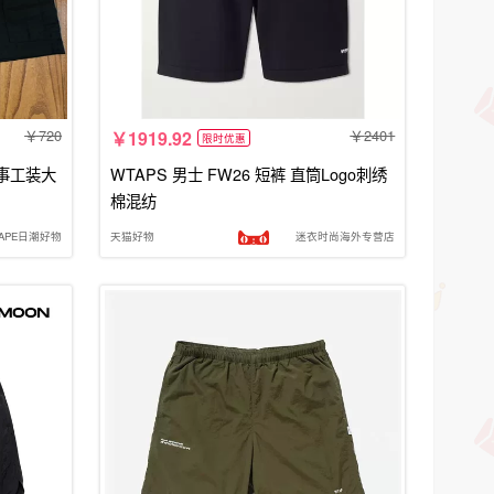
720
2401
1919.92
限时优惠
定军事工装大
WTAPS 男士 FW26 短裤 直筒Logo刺绣
棉混纺
YAPE日潮好物
天猫好物
迷衣时尚海外专营店