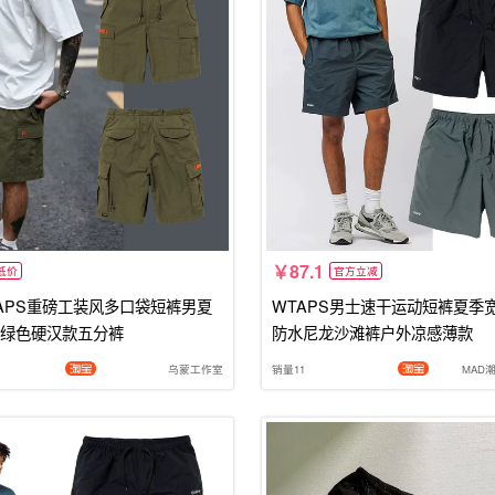
87.1
低价
官方立减
APS重磅工装风多口袋短裤男夏
WTAPS男士速干运动短裤夏季
绿色硬汉款五分裤
防水尼龙沙滩裤户外凉感薄款
乌蒙工作室
销量11
MAD