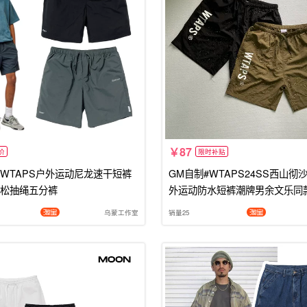
87
价
限时补贴
WTAPS户外运动尼龙速干短裤
GM自制#WTAPS24SS西山彻
松抽绳五分裤
外运动防水短裤潮牌男余文乐同
乌蒙工作室
销量25