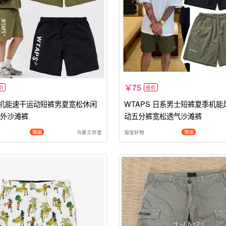
75
价
低价
S机能速干运动短裤男夏宽松休闲
WTAPS 日系男士短裤夏季机能
外沙滩裤
动五分裤宽松透气沙滩裤
乌蒙工作室
淘宝好物