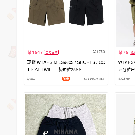
1759
1547
75
官方立减
低
现货 WTAPS MILS9603 / SHORTS / CO
WTAP
TTON. TWILL工装短裤25SS
五分裤户
销量4
MOON街头潮流
淘宝好物