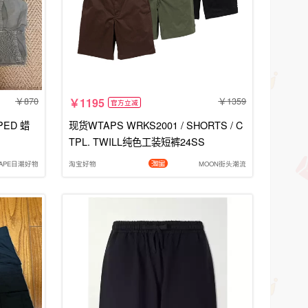
870
1359
1195
官方立减
PED 蜡
现货WTAPS WRKS2001 / SHORTS / C
TPL. TWILL纯色工装短裤24SS
YAPE日潮好物
淘宝好物
MOON街头潮流