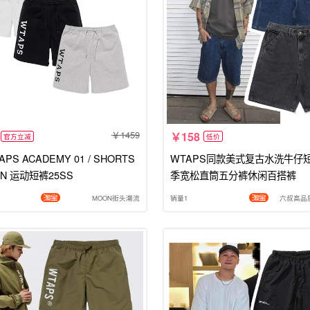
1459
158
官方立减
低价
PS ACADEMY 01 / SHORTS
WTAPS同款美式复古水洗牛仔
TON 运动短裤25SS
季宽松直筒五分裤休闲百搭裤
MOON街头潮流
销量1
六叔高品