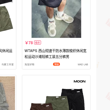
78
低价
风休闲运
WTAPS 西山彻速干防水薄款梭织休闲宽
松运动沙滩短裤工装五分裤男
乌蒙工作室
淘宝好物
MAD LAB