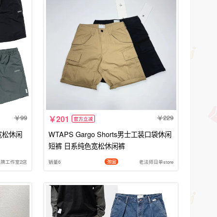
99
229
201
官方立减
宽松休闲
WTAPS Gargo Shorts男士工装口袋休闲
短裤 日系纯色宽松休闲裤
潮牌工作室2店
销量6
老法师日单store