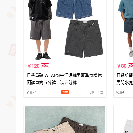
120
80
低价
低
日系重磅 WTAPS牛仔短裤男夏季宽松休
日系机能
闲裤直筒五分裤工装五分裤
男防水宽
销量27
乌蒙工作室
销量4