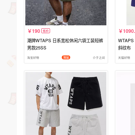
190
1090
低价
潮牌WTAPS 日系宽松休闲六袋工装短裤
WTAPS
男款25SS
斜纹布
淘宝好物
介于之间
天猫好物