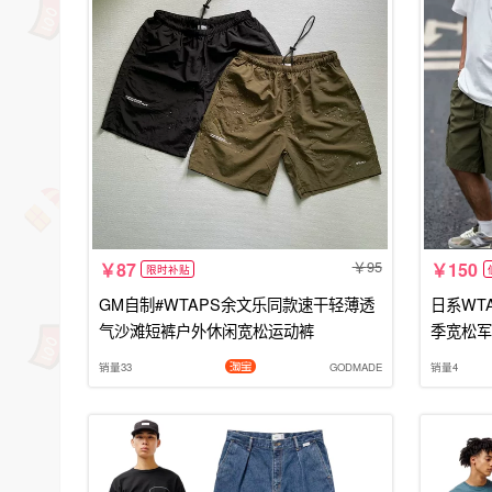
95
87
150
限时补贴
GM自制#WTAPS余文乐同款速干轻薄透
日系WT
气沙滩短裤户外休闲宽松运动裤
季宽松军
销量33
GODMADE
销量4