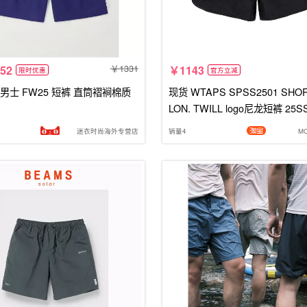
1331
.52
1143
限时优惠
官方立减
 男士 FW25 短裤 直筒褶裥棉质
现货 WTAPS SPSS2501 SHORTS / NY
LON. TWILL logo尼龙短裤 25S
迷衣时尚海外专营店
销量4
M