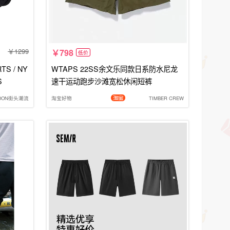
1299
798
低价
WTAPS 22SS余文乐同款日系防水尼龙
S
速干运动跑步沙滩宽松休闲短裤
OON街头潮流
淘宝好物
TIMBER CREW