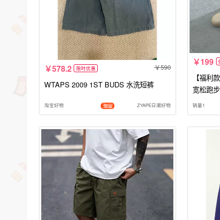
199
590
578.2
限时优惠
【福利款
WTAPS 2009 1ST BUDS 水洗短裤
宽松跑步
淘宝好物
ZYAPE日潮好物
销量1