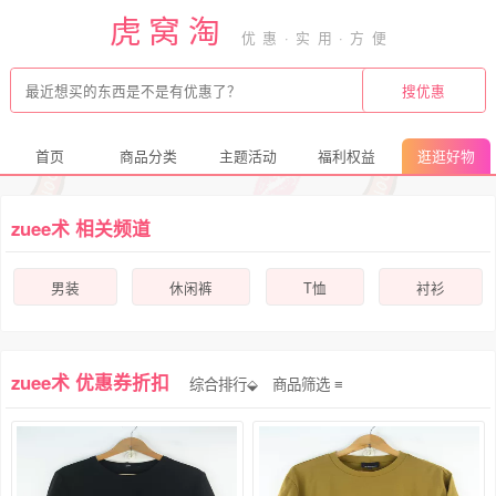
虎窝淘
首页
商品分类
主题活动
福利权益
逛逛好物
zuee术 相关频道
男装
休闲裤
T恤
衬衫
zuee术 优惠券折扣
综合排行⬙
商品筛选