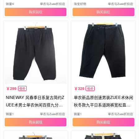
裤男
系灌
销量4
单农与Zuee折扣店
淘宝好物
单农与Zuee折扣店
购买
购买
299
329
低价
低价
NINEWAY 风春季日系复古简约Z
单农新品原创速男装ZUEE术休闲
UEE术男士单农休闲百搭九分束
秋冬款九平日系道跨裤宽松直筒
脚跨裤
裤潮
销量1
单农与Zuee折扣店
销量1
单农与Zuee折扣店
购买
购买