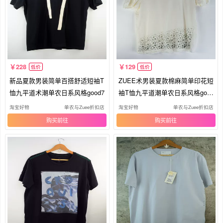
228
129
低价
低价
新品夏款男装简单百搭舒适短袖T
ZUEE术男装夏款棉麻简单印花短
恤九平道术潮单农日系风格good7
袖T恤九平道潮单农日系风格goo
d7
淘宝好物
单农与Zuee折扣店
淘宝好物
单农与Zuee折扣店
购买
购买