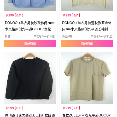
299
299
低价
低价
DONOO-1单农男装秋款休闲zuee
DONOO-1单农男装速秋款亚麻休
术风格原创九平道GOOD7宽松长
闲zue术风格原创九平道长袖衬衫
袖衬衫
外套
销量1
单农与Zuee折扣店
淘宝好物
单农与Zuee折扣店
购买
购买
299
219
低价
低价
原创设计速男装ZUEE术新款圆领
春款ZUEE术单农九平道GOOD7