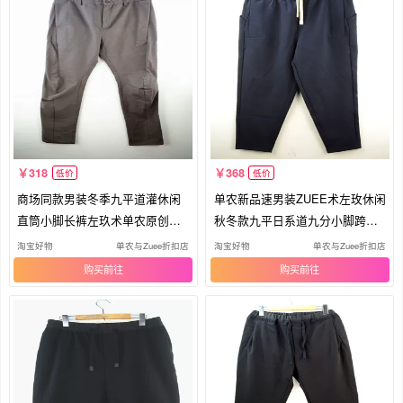
318
368
低价
低价
商场同款男装冬季九平道灌休闲
单农新品速男装ZUEE术左玫休闲
直筒小脚长裤左玖术单农原创韩
秋冬款九平日系道九分小脚跨裤
潮
灌
淘宝好物
单农与Zuee折扣店
淘宝好物
单农与Zuee折扣店
购买
购买