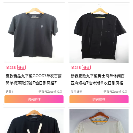
238
218
低价
低价
夏款新品九平道GOOD7单农百搭
新春夏款九平道男士简单休闲百
简单棉薄款短袖T恤日系风格ZUE
亚麻短袖T恤术潮单农日系风格go
E术潮
od7
销量1
单农与Zuee折扣店
淘宝好物
单农与Zuee折扣店
购买
购买