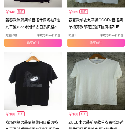
148
269
低价
低价
新春款涂鸦简单百搭休闲短袖T恤
春夏款单农九平道GOOD7百搭简
九平道zuee术潮单农日系风格goo
单棉薄款印花短袖T恤风格ZUEE
d7
术潮男
淘宝好物
单农与Zuee折扣店
销量1
单农与Zuee折扣店
购买
购买
188
168
低价
低价
商场同款男装夏款休闲日系风格
ZUEE术男装新夏款单农百搭舒适
九平道时尚圆领短袖T恤ZUEE术
棉休闲日系风格九平道时尚短袖T