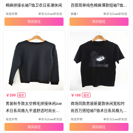
棉麻拼接长袖T恤卫衣日系潮休闲
百搭简单纯色棉麻薄款短袖T恤日
系风格
淘宝好物
单农与Zuee折扣店
销量1
单农与Zuee折扣店
购买
购买
299
188
低价
低价
男装秋冬款太空棉毛拼接休闲zue
商场同款男装新夏款休闲宽松时
术日系风格九平道舒适时尚长袖T
尚百万搭短袖T恤术日系风格九平
恤
道
淘宝好物
单农与Zuee折扣店
淘宝好物
单农与Zuee折扣店
购买
购买