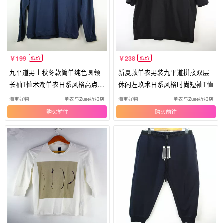
199
238
低价
低价
九平道男士秋冬款简单纯色圆领
新夏款单农男装九平道拼接双层
长袖T恤术潮单农日系风格高点go
休闲左玖术日系风格时尚短袖T恤
od7
淘宝好物
单农与Zuee折扣店
淘宝好物
单农与Zuee折扣店
购买
购买