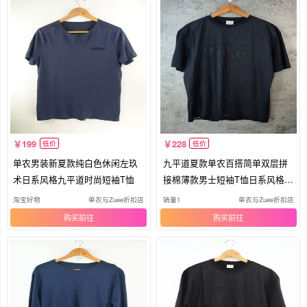
199
228
低价
低价
单农男装新夏款纯白色休闲左玖
九平道夏款单农百搭简单双层拼
术日系风格九平道时尚短袖T恤
接棉薄款男士短袖T恤日系风格术
潮
淘宝好物
单农与Zuee折扣店
销量1
单农与Zuee折扣店
购买
购买