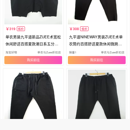
319
308
低价
低价
单农男装九平道新品ZUEE术宽松
九平道NINEWAY男装ZUEE术单
休闲舒适百搭夏款潮日系五分跨
农筒约百搭舒适夏款休闲微跨哈
裤灌
伦长裤
淘宝好物
单农与Zuee折扣店
销量1
单农与Zuee折扣店
购买
购买