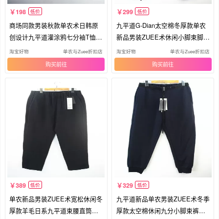
198
299
低价
低价
商场同款男装秋款单农术日韩原
九平道G-Dian太空棉冬厚款单农
创设计九平道灌涂鸦七分袖T恤G
新品男装ZUEE术休闲小脚束脚长
ood7
裤灌
淘宝好物
单农与Zuee折扣店
淘宝好物
单农与Zuee折扣店
购买
购买
389
329
低价
低价
单农新品男装ZUEE术宽松休闲冬
九平道新品单农男装ZUEE术冬季
厚款羊毛日系九平道束腰直筒长
厚款太空棉休闲九分小脚束裤日