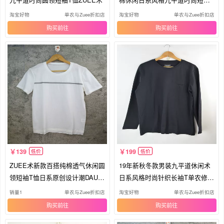
恤
淘宝好物
单农与Zuee折扣店
淘宝好物
单农与Zuee折扣店
购买
购买
139
199
低价
低价
ZUEE术新款百搭纯棉透气休闲圆
19年新秋冬款男装九平道休闲术
领短袖T恤日系原创设计潮DAU12
日系风格时尚针织长袖T单农修身
317
潮
销量1
单农与Zuee折扣店
淘宝好物
单农与Zuee折扣店
购买
购买