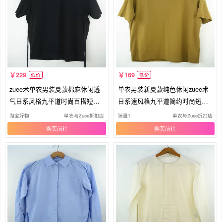
229
169
低价
低价
zuee术单农男装夏款棉麻休闲透
单农男装新夏款纯色休闲zuee术
气日系风格九平道时尚百搭短袖T
日系速风格九平道简约时尚短袖T
恤
恤
淘宝好物
单农与Zuee折扣店
销量1
单农与Zuee折扣店
购买
购买