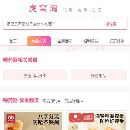
虎窝淘
首页
商品分类
主题活动
福利权益
逛逛好物
喂药器相关频道
婴童用品分类
婴童用品
喂药器 优惠频道
综合排行⬙
商品筛选