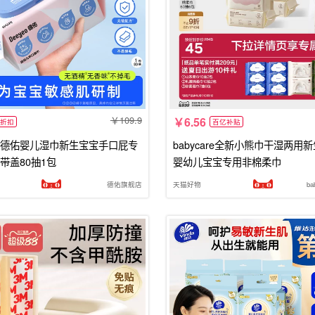
109.9
6.56
折扣
百亿补贴
德佑婴儿湿巾新生宝宝手口屁专
babycare全新小熊巾干湿两用
带盖80抽1包
婴幼儿宝宝专用非棉柔巾
德佑旗舰店
天猫好物
b