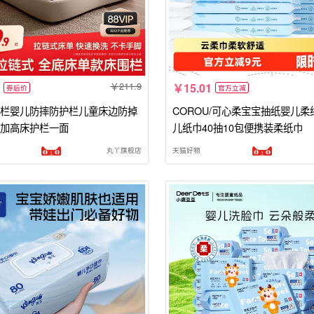
211.9
15.01
券后价
官方立减
栏婴儿防摔防护栏儿童床边防掉
COROU/可心柔宝宝抽纸婴儿柔
加高床护栏一面
儿纸巾40抽10包便携装柔纸巾
丸丫旗舰店
天猫好物