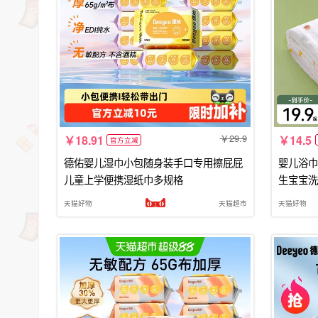
29.9
18.91
14.5
官方立减
德佑婴儿湿巾小包随身装手口专用擦屁屁
婴儿浴巾
儿童上学便携湿纸巾多规格
生宝宝洗
天猫好物
天猫超市
天猫好物