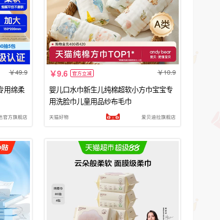
49.9
10.9
9.6
官方立减
专用绵柔
婴儿口水巾新生儿纯棉超软小方巾宝宝专
用洗脸巾儿童用品纱布毛巾
达官方旗舰店
天猫好物
爱贝迪拉旗舰店