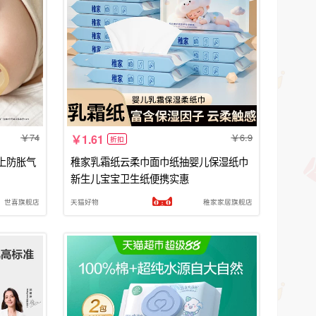
74
6.9
1.61
折扣
以上防胀气
稚家乳霜纸云柔巾面巾纸抽婴儿保湿纸巾
新生儿宝宝卫生纸便携实惠
世喜旗舰店
天猫好物
稚家家居旗舰店