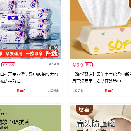
19.9
6.9
官方立减
折扣
口护理专业清洁湿巾80抽*3大包
【淘悦甄选】柔丫宝宝绵柔巾新
家庭抽取式
用干湿两用一次洁面洗脸巾
天猫超市
天猫好物