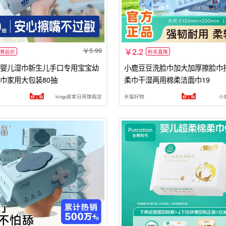
5.99
2.2
券后价
秒杀直降
婴儿湿巾新生儿手口专用宝宝幼
小鹿豆豆洗脸巾加大加厚擦脸巾
巾家用大包装80抽
柔巾干湿两用棉柔洁面巾19
kingp居家日用旗舰店
天猫好物
小