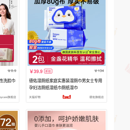
8.9
134
39.9
折扣
次性洗脸巾
德佑湿厕纸家庭实惠装湿厕巾男女士专用
孕妇洁厕纸湿纸巾厕纸湿巾
abycare旗舰店
天猫好物
德佑旗舰店