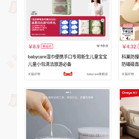
18.9
8.9
4.32
券后价
babycare湿巾便携手口专用新生儿童宝宝
科巢防撞
儿童小包清洁旅游必备
防磕碰直
天猫好物
babycare旗舰店
天猫好物