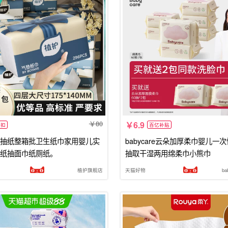
80
6.9
折扣
百亿补贴
抽纸整箱批卫生纸巾家用婴儿实
babycare云朵加厚柔巾婴儿一
纸抽面巾纸厕纸。
抽取干湿两用绵柔巾小熊巾
植护旗舰店
天猫好物
b