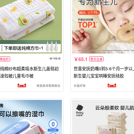
19.9
65.1
券后价
官方立减
纯棉纱布超柔吸水新生儿盖毯初
世喜安抚奶嘴0到3-6个月一岁
澡包被儿童毛巾被
新生婴儿宝宝哄睡安抚硅胶
莱茵森母婴旗舰店
天猫好物