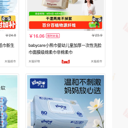
24.8
23.9
16.06
限时补贴
纸巾新生
babycare小熊巾婴幼儿童加厚一次性洗脸
巾面膜级绵柔巾非棉柔巾
天猫超市
天猫好物
天猫超市