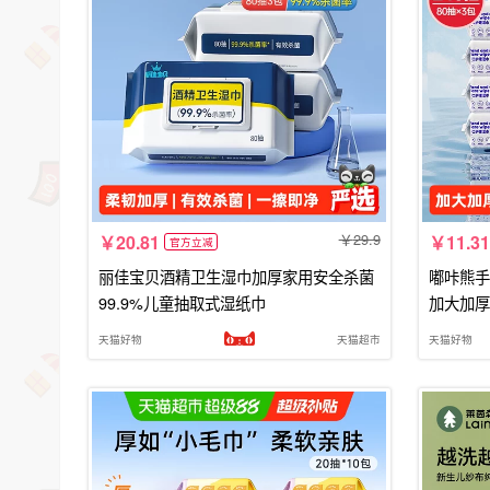
29.9
20.81
11.31
官方立减
丽佳宝贝酒精卫生湿巾加厚家用安全杀菌
嘟咔熊手
99.9%儿童抽取式湿纸巾
加大加厚
天猫好物
天猫超市
天猫好物