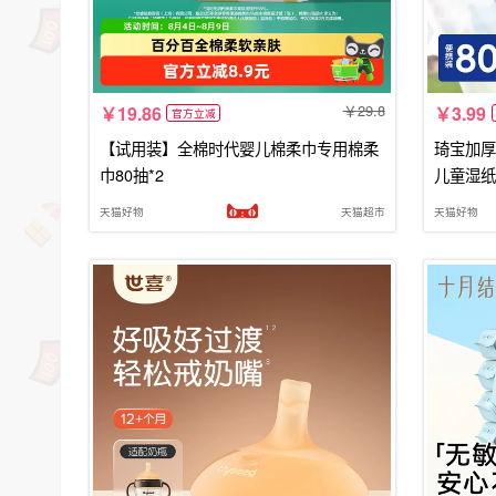
29.8
19.86
3.99
官方立减
【试用装】全棉时代婴儿棉柔巾专用棉柔
琦宝加厚
巾80抽*2
儿童湿纸
天猫好物
天猫超市
天猫好物