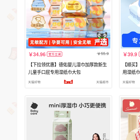
55.9
34.96
39.9
官方立减
【下拉领优惠】德佑婴儿湿巾加厚款新生
【顺买】
儿童手口屁专用湿纸巾大包
用湿纸巾
天猫好物
天猫超市
天猫好物