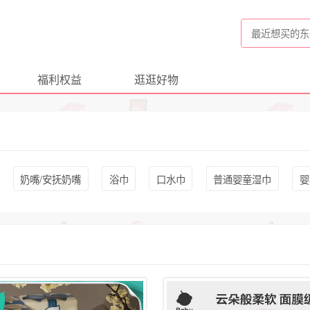
福利权益
逛逛好物
奶嘴/安抚奶嘴
浴巾
口水巾
普通婴童湿巾
婴