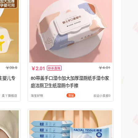
39.9
4.01
2.01
秒杀直降
生婴儿专
80带盖手口湿巾加大加厚湿厕纸手湿巾家
庭洁厕卫生纸湿厕巾手擦
柔丫旗舰店
淘宝好物
云边小卖部0