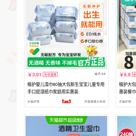
7.11
3.01
9.9
秒杀直降
植护婴儿湿巾80抽大包新生宝宝儿童专用
植护大包
手口屁湿纸巾家庭用实惠装
惠装餐巾
天猫好物
阿里健康大药房
天猫好物