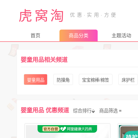
虎窝淘
首页
商品分类
主题活动
婴童用品相关频道
婴童用品
防撞角
宝宝棉棒/棉签
床护栏
婴童用品 优惠频道
综合排行⬙
商品筛选