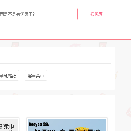
童乳霜纸
婴童柔巾