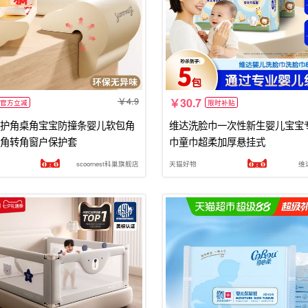
4.9
30.7
官方立减
限时补贴
护角桌角宝宝防撞条婴儿软包角
维达洗脸巾一次性新生婴儿宝宝
角转角窗户保护套
巾童巾超柔加厚悬挂式
scoornest科巢旗舰店
天猫好物
维