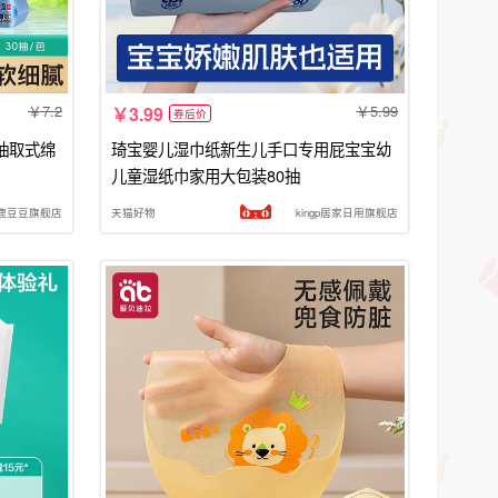
7.2
5.99
3.99
券后价
抽取式绵
琦宝婴儿湿巾纸新生儿手口专用屁宝宝幼
儿童湿纸巾家用大包装80抽
鹿豆豆旗舰店
天猫好物
kingp居家日用旗舰店