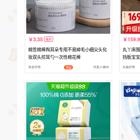
3.35
159.9
低价
棉签棉棒掏耳朵专用不易掉毛小细尖头化
丸丫床围
妆双头挖耳勺一次性棉花棒
挡板宝宝
淘宝好物
邻里小铺06
天猫好物