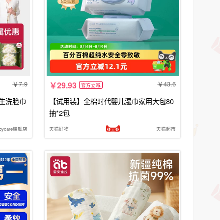
7.9
43.6
29.93
官方立减
新生洗脸巾
【试用装】全棉时代婴儿湿巾家用大包80
抽*2包
abycare旗舰店
天猫好物
天猫超市