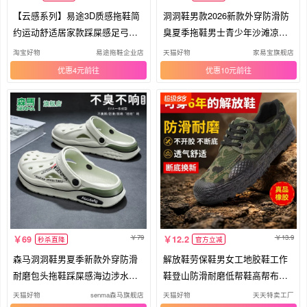
【云感系列】易途3D质感拖鞋简
洞洞鞋男款2026新款外穿防滑防
约运动舒适居家款踩屎感足弓支
臭夏季拖鞋男士青少年沙滩凉鞋
撑
男生
淘宝好物
易途拖鞋企业店
天猫好物
家易宝旗舰店
优惠4元
优惠10元
79
13.9
69
12.2
秒杀直降
官方立减
森马洞洞鞋男夏季新款外穿防滑
解放鞋劳保鞋男女工地胶鞋工作
耐磨包头拖鞋踩屎感海边涉水沙
鞋登山防滑耐磨低帮鞋高帮布鞋
滩鞋
迷彩
天猫好物
senma森马旗舰店
天猫好物
天天特卖工厂