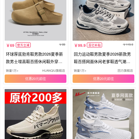
89
119.9
69
99.9
官方立减
百亿补贴
环球厚底勃肯鞋男款2026夏季新
回力运动鞋男款夏季2026新款男
款男士增高鞋百搭休闲鞋外穿半
鞋百搭网面休闲老爹鞋透气潮鞋
拖鞋
子男
销量1万+
HUANQIU旗舰店
销量1万+
回力旗舰店
优惠20元
优惠20元