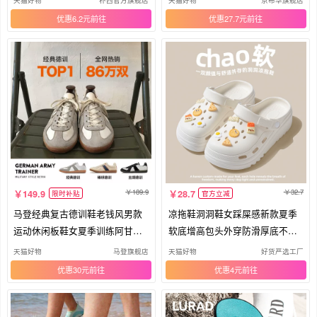
优惠6.2元
优惠27.7元
189.9
32.7
149.9
28.7
限时补贴
官方立减
马登经典复古德训鞋老钱风男款
凉拖鞋洞洞鞋女踩屎感新款夏季
运动休闲板鞋女夏季训练阿甘小
软底增高包头外穿防滑厚底不臭
白鞋
脚
天猫好物
马登旗舰店
天猫好物
好货严选工厂
优惠30元
优惠4元