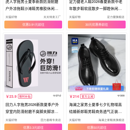
虎人字拖男士夏季新款防滑耐磨
足力健老人鞋2026春夏新款中老
户外凉拖鞋沙滩鞋男橡胶休闲红
年散步鞋软底散步一脚蹬休闲爸
色
爸鞋
天猫好物
天天特卖工厂
天猫好物
足力健旗舰店
优惠3.91元
30元优惠券
27.2
309
23.9
214
限时补贴
官方立减
回力人字拖男2026新款夏季户外
海澜之家男士夏季七夕礼物增高
穿室内防滑耐磨不臭脚夹脚凉拖
结婚新郎鞋男鞋商务透气正装皮
鞋
鞋
天猫好物
回力墨韩专卖店
天猫好物
海澜之家鞋类旗舰店
优惠3.3元
优惠50元