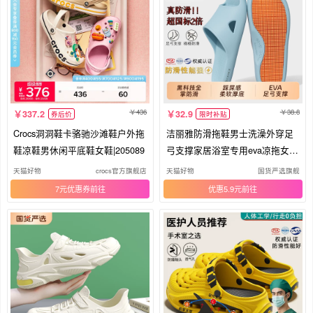
436
38.8
337.2
32.9
券后价
限时补贴
Crocs洞洞鞋卡骆驰沙滩鞋户外拖
洁丽雅防滑拖鞋男士洗澡外穿足
鞋凉鞋男休闲平底鞋女鞋|205089
弓支撑家居浴室专用eva凉拖女新
款
天猫好物
crocs官方旗舰店
天猫好物
国货严选旗舰
7元优惠券
优惠5.9元