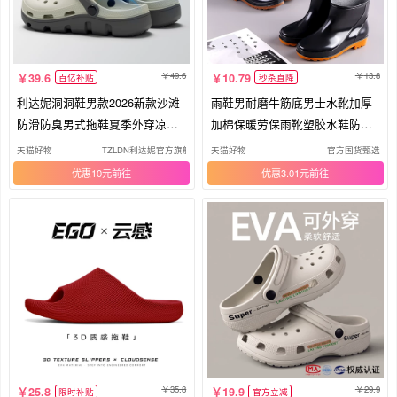
49.6
13.8
39.6
10.79
百亿补贴
秒杀直降
利达妮洞洞鞋男款2026新款沙滩
雨鞋男耐磨牛筋底男士水靴加厚
防滑防臭男式拖鞋夏季外穿凉鞋
加棉保暖劳保雨靴塑胶水鞋防水
男士
防滑
天猫好物
TZLDN利达妮官方旗舰店
天猫好物
官方国货甄选
优惠10元
优惠3.01元
35.8
29.9
25.8
19.9
限时补贴
官方立减