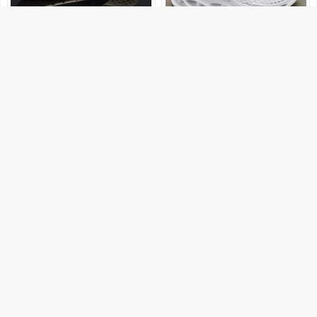
8.99
139.9
6.99
99.9
秒杀直降
折扣
《限时抢购》2026新款春夏季透
回力男鞋溯溪鞋夏季透气网面202
气男鞋韩版休闲时尚单鞋潮跑步
6跑步休闲镂空薄款男士涉水运动
运动
鞋
销量1万+
温县伊伊鞋业鞋店
销量1万+
回力旗舰店
优惠2元
购买
189.9
258
139.9
178
官方立减
官方立减
马登箭头德训阿甘鞋薄底训练健
【侯明昊同款】森果果 赛车鞋/红