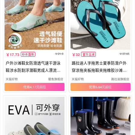
21.9
37.65
17.73
32
秒杀直降
官方立减
户外沙滩鞋女防滑透气速干游泳
路拉迪人字拖男士夏季防滑户外
鞋涉水防割浮潜鞋男成人漂流溯
穿凉拖夹板拖鞋夹拖橡胶沙滩鞋
溪鞋
男潮
天猫好物
暖鱼旗舰店
天猫好物
路拉迪旗舰店
优惠4.17元
优惠5.64元