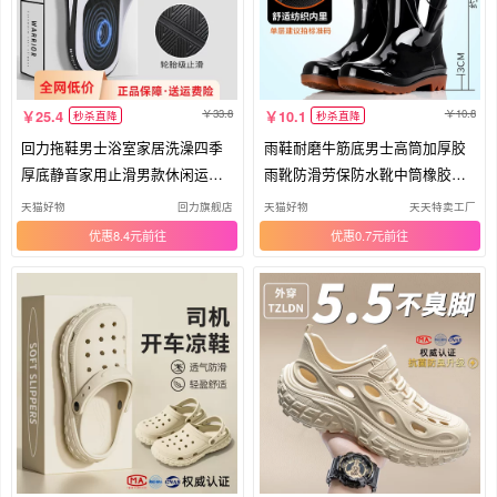
33.8
10.8
25.4
10.1
秒杀直降
秒杀直降
回力拖鞋男士浴室家居洗澡四季
雨鞋耐磨牛筋底男士高筒加厚胶
厚底静音家用止滑男款休闲运动
雨靴防滑劳保防水靴中筒橡胶新
凉拖
款
天猫好物
回力旗舰店
天猫好物
天天特卖工厂
优惠8.4元
优惠0.7元