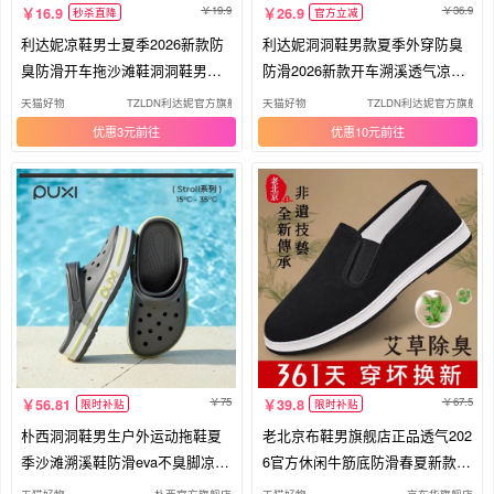
19.9
36.9
16.9
26.9
秒杀直降
官方立减
利达妮凉鞋男士夏季2026新款防
利达妮洞洞鞋男款夏季外穿防臭
臭防滑开车拖沙滩鞋洞洞鞋男款
防滑2026新款开车溯溪透气凉鞋
外穿
男士
天猫好物
TZLDN利达妮官方旗舰店
天猫好物
TZLDN利达妮官方旗舰店
优惠3元
优惠10元
75
67.5
56.81
39.8
限时补贴
限时补贴
朴西洞洞鞋男生户外运动拖鞋夏
老北京布鞋男旗舰店正品透气202
季沙滩溯溪鞋防滑eva不臭脚凉鞋
6官方休闲牛筋底防滑春夏新款布
女
鞋
天猫好物
朴西官方旗舰店
天猫好物
京布华旗舰店