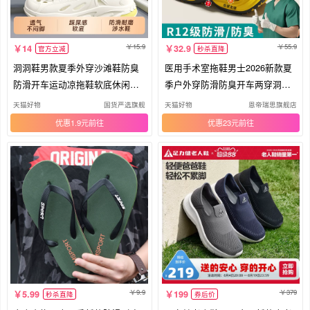
15.9
55.9
14
32.9
官方立减
秒杀直降
洞洞鞋男款夏季外穿沙滩鞋防臭
医用手术室拖鞋男士2026新款夏
防滑开车运动凉拖鞋软底休闲耐
季户外穿防滑防臭开车两穿洞洞
磨
鞋男
天猫好物
国货严选旗舰
天猫好物
恩帝瑞思旗舰店
优惠1.9元
优惠23元
9.9
379
5.99
199
秒杀直降
券后价