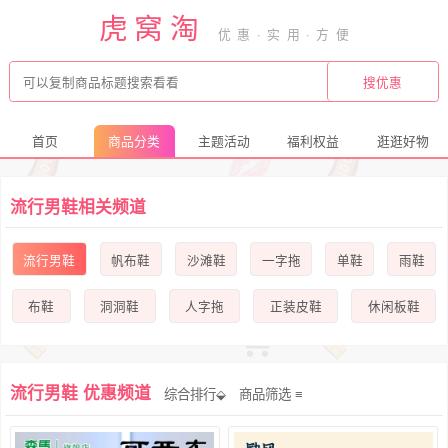
虎窝淘
首页
商品分类
主题活动
福利权益
逛逛好物
流行男鞋相关频道
流行男鞋
帆布鞋
沙滩鞋
一字拖
单鞋
雨鞋
布鞋
洞洞鞋
人字拖
正装皮鞋
休闲板鞋
流行男鞋 优惠频道
综合排行⬙
商品筛选