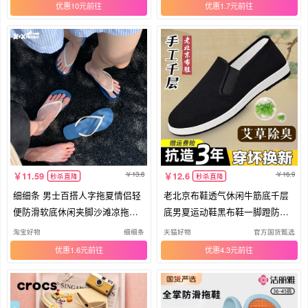
优惠10元
优惠1.7元
13.8
16.9
11.59
12.6
秒杀直降
秒杀直降
细细条 男士百搭人字拖夏情侣轻
老北京布鞋透气休闲牛筋底千层
便防滑软底休闲夹脚沙滩凉拖鞋
底男夏运动鞋黑布鞋一脚蹬防臭
女
防滑
淘宝好物
细细条
天猫好物
官方国货甄选
优惠1.6元
优惠4.3元