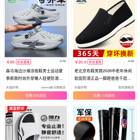
79
22
69
20.9
秒杀直降
秒杀直降
森马海边沙滩凉拖鞋男士运动夏
老北京布鞋男款2026中老年休闲
季新款时尚外穿懒人轻便防滑洞
软底防滑正品一脚蹬爸爸千层底
洞鞋
布鞋
天猫好物
senma森马旗舰店
天猫好物
励风旗舰店
优惠10元
优惠1.1元