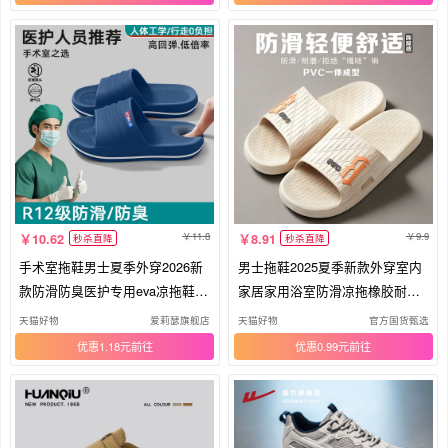
11.8
9.9
10.62
8.91
秒杀直降
秒杀直降
手术室拖鞋男士夏季外穿2026新
男士拖鞋2025夏季新款外穿室内
款防滑防臭医护专用eva凉拖鞋男
家居家用浴室防滑凉拖橡胶耐磨
款
休闲
天猫好物
爱莉瑟旗舰店
天猫好物
官方国货甄选
优惠1.18元
优惠0.99元