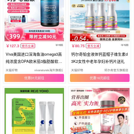
165
128
127.3
80.75
官方立减
官方立减
Viva美国进口深海鱼油omega3高
钙尔奇铂金液体钙蓝帽子维生素d
纯浓度含DPA欧米茄3脂肪酸软胶
3K2女性中老年孕妇补钙片送礼
囊
天猫好物
vivanaturals海外旗舰店
天猫好物
钙尔奇官方旗舰店
优惠31元
优惠16元