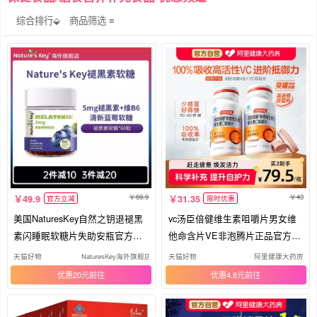
综合排行⬙
商品筛选
锌/铁/硒
定制营养补充剂
69.9
43
49.9
31.35
官方立减
限时优惠
美国NaturesKey自然之钥退褪黑
vc汤臣倍健维生素咀嚼片男女维
素闪睡眠软糖片失助安瓶官方正
他命含片VE非泡腾片正品官方旗
品
舰
天猫好物
NaturesKey海外旗舰店
天猫好物
阿里健康大药房
优惠20元
优惠4.8元