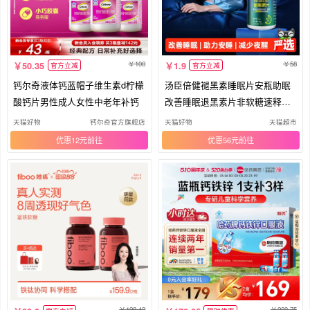
100
58
50.35
1.9
官方立减
官方立减
钙尔奇液体钙蓝帽子维生素d柠檬
汤臣倍健褪黑素睡眠片安瓶助眠
酸钙片男性成人女性中老年补钙
改善睡眠退黑素片非软糖速释片
正品
天猫好物
钙尔奇官方旗舰店
天猫好物
天猫超市
优惠12元
优惠56元
128.42
223.75