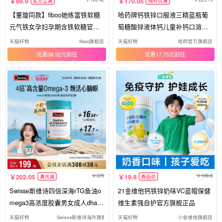
89.9
170.05
官方立减
限时优惠
【董璇同款】fiboo她练富铁软糖
哈药牌钙铁锌口服液三精蓝瓶葡
元气铁女孕妇孕期含铁软糖官方
萄糖酸锌液体钙儿童补钙口溶液
旗
官方
天猫好物
fiboo旗舰店
天猫好物
哈药官方旗舰店
优惠38.52元
优惠17.75元
375
109.8
202.05
19.8
满元减
券后价
Swisse斯维诗四倍深海rTG鱼油o
21金维他钙铁锌奶味VC蓝帽保健
mega3高浓度胶囊男女成人dha记
维生素强自护官方旗舰正品
忆力
天猫好物
Swisse斯维诗海外旗舰店
天猫好物
小金维他旗舰店