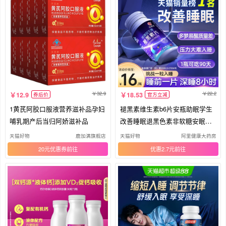
32.9
22.2
12.9
18.53
券后价
官方立减
1黄芪阿胶口服液营养滋补品孕妇
褪黑素维生素b6片安瓶助眠学生
哺乳期产后当归阿娇滋补品
改善睡眠退黑色素非软糖安眠睡
眠片
天猫好物
鹿加满旗舰店
天猫好物
阿里健康大药房
20元优惠券
优惠2.7元