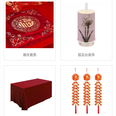
婚庆跪垫
甜品台装饰