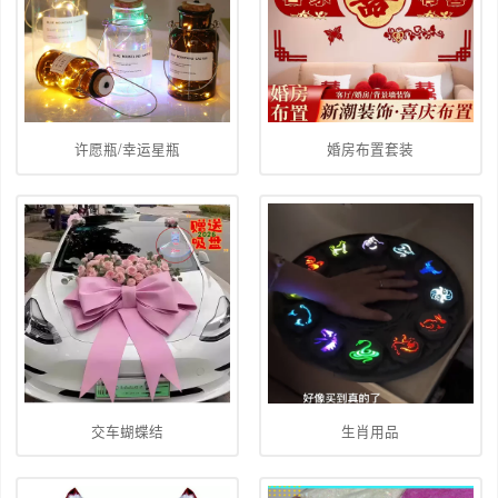
许愿瓶/幸运星瓶
婚房布置套装
交车蝴蝶结
生肖用品