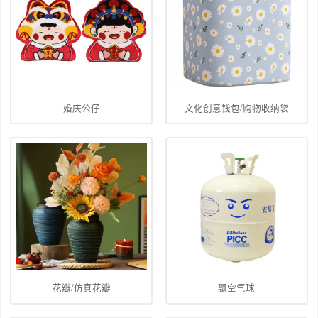
婚庆公仔
文化创意钱包/购物收纳袋
花瓣/仿真花瓣
飘空气球