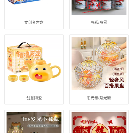
文创考古盒
喷彩/喷雪
创意陶瓷
阳光罐/月光罐