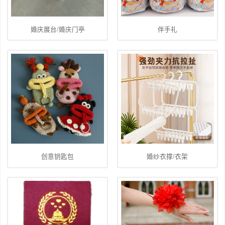
婚庆展台/婚庆门亭
伴手礼
创意钥匙包
婚纱衣撑/衣架