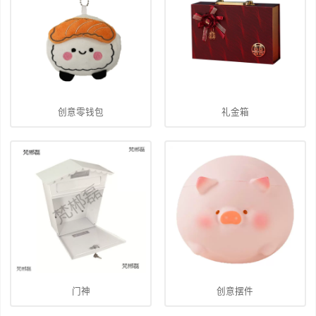
创意零钱包
礼金箱
门神
创意摆件