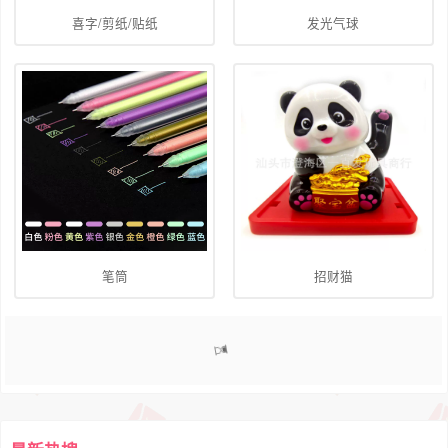
喜字/剪纸/贴纸
发光气球
笔筒
招财猫
1
2
3
4
5