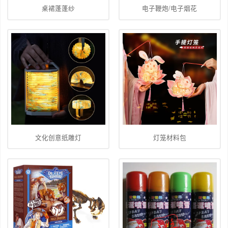
桌裙蓬蓬纱
电子鞭炮/电子烟花
文化创意纸雕灯
灯笼材料包