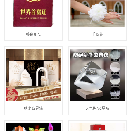
整蛊用品
手腕花
婚宴背景墙
天气瓶/风暴瓶