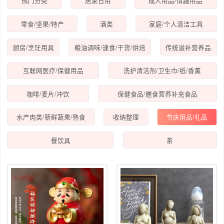
热门分类
居家日用
成人用品/情趣用品
零食/坚果/特产
酒类
家庭/个人清洁工具
厨房/烹饪用具
粮油调味/速食/干货/烘焙
传统滋补营养品
互联网医疗/保健用品
洗护清洁剂/卫生巾/纸/香薰
咖啡/麦片/冲饮
保健食品/膳食营养补充食品
水产肉类/新鲜蔬果/熟食
收纳整理
节庆用品/礼品
餐饮具
茶