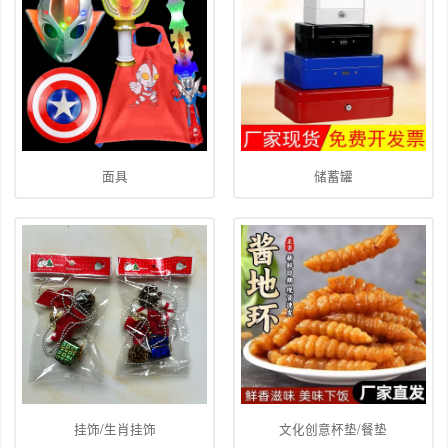
面具
储蓄罐
挂饰/生肖挂饰
文化创意杯垫/餐垫