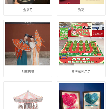
金箔花
胸花
创意风筝
节庆布艺用品