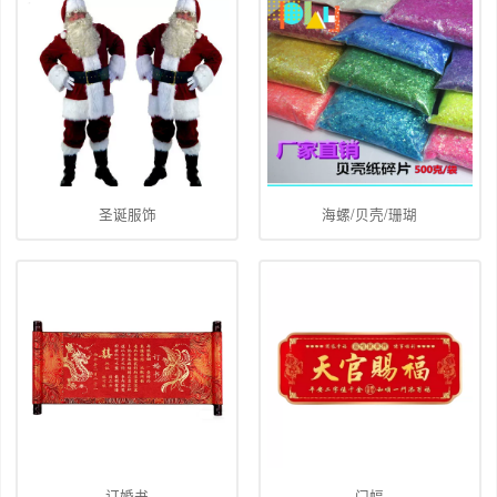
圣诞服饰
海螺/贝壳/珊瑚
订婚书
门幅