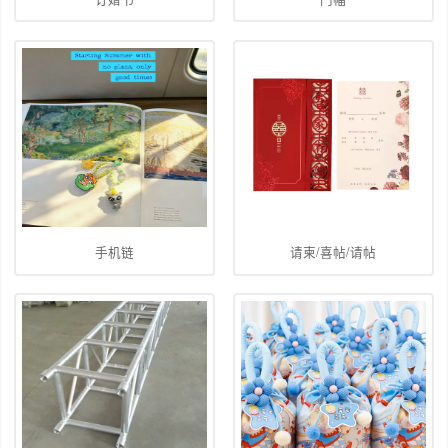
手机链
请柬/喜帖/请帖