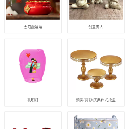
太阳能娃娃
创意泥人
孔明灯
颁奖/剪彩/庆典仪式托盘