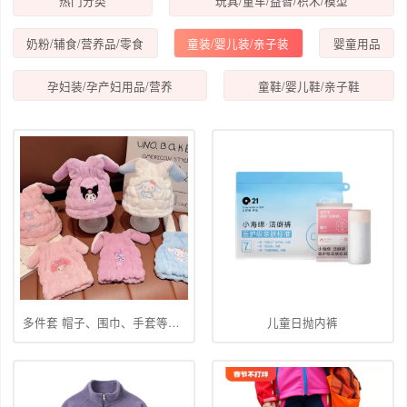
热门分类
玩具/童车/益智/积木/模型
奶粉/辅食/营养品/零食
童装/婴儿装/亲子装
婴童用品
孕妇装/孕产妇用品/营养
童鞋/婴儿鞋/亲子鞋
多件套 帽子、围巾、手套等组合
儿童日抛内裤