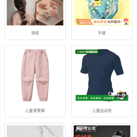
领结
手链
儿童滑雪裤
儿童运动衣