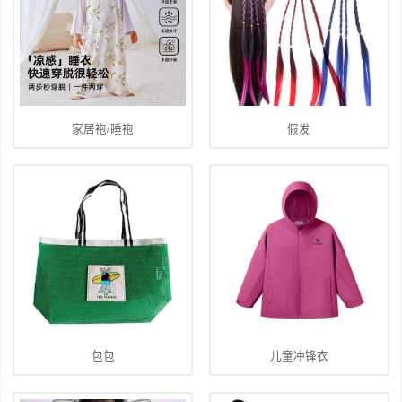
家居袍/睡袍
假发
包包
儿童冲锋衣