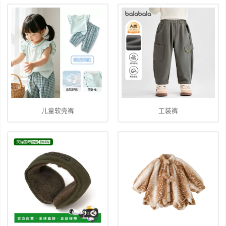
儿童软壳裤
工装裤