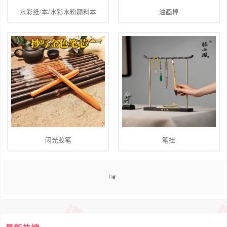
水彩纸/本/水彩水粉颜料本
油画棒
闪光胶笔
笔挂
1
2
3
4
5
6
>>