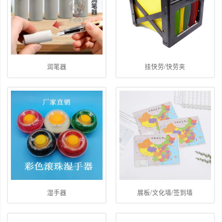
润笔器
挂快劳/快劳夹
湿手器
展板/文化墙/签到墙