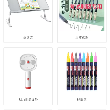
阅读架
直液式笔
视力训练设备
轮廓笔