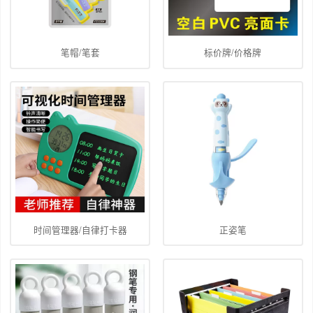
笔帽/笔套
标价牌/价格牌
时间管理器/自律打卡器
正姿笔