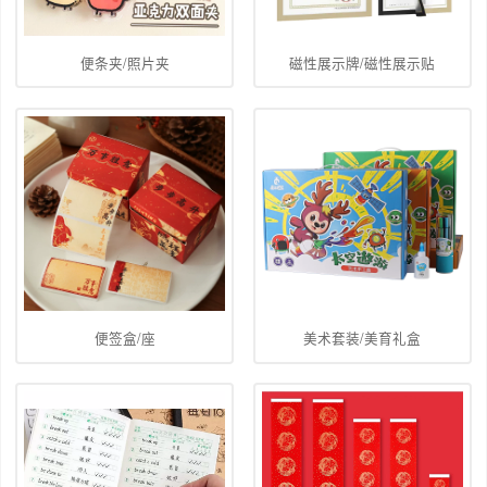
便条夹/照片夹
磁性展示牌/磁性展示贴
便签盒/座
美术套装/美育礼盒