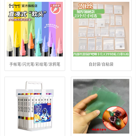
手帐笔/闪光笔/彩绘笔/涂鸦笔
自封袋/自粘袋