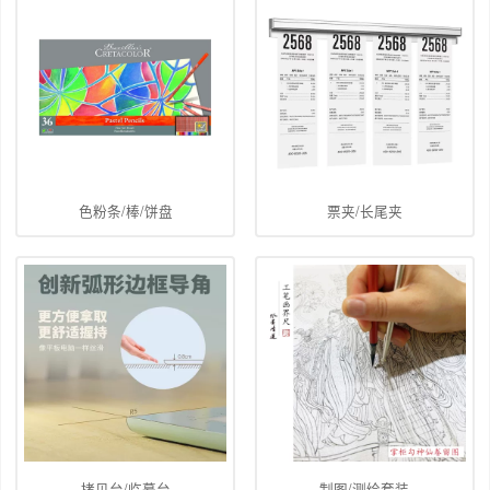
色粉条/棒/饼盘
票夹/长尾夹
拷贝台/临摹台
制图/测绘套装