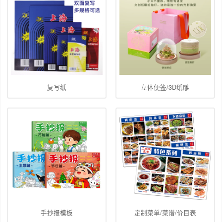
复写纸
立体便签/3D纸雕
手抄报模板
定制菜单/菜谱/价目表