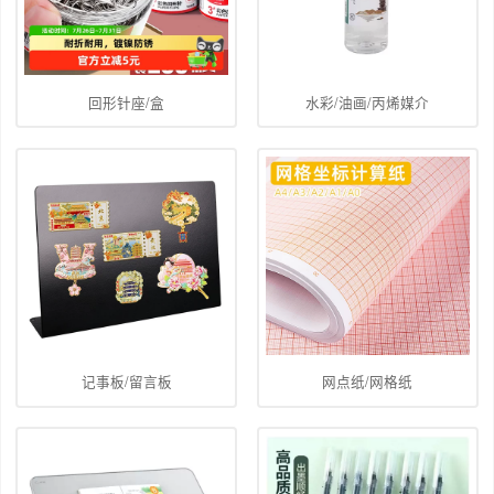
回形针座/盒
水彩/油画/丙烯媒介
记事板/留言板
网点纸/网格纸