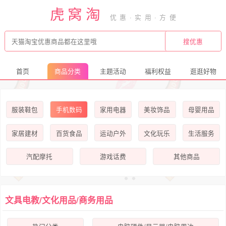
虎窝淘
首页
商品分类
主题活动
福利权益
逛逛好物
服装鞋包
手机数码
家用电器
美妆饰品
母婴用品
家居建材
百货食品
运动户外
文化玩乐
生活服务
汽配摩托
游戏话费
其他商品
文具电教/文化用品/商务用品