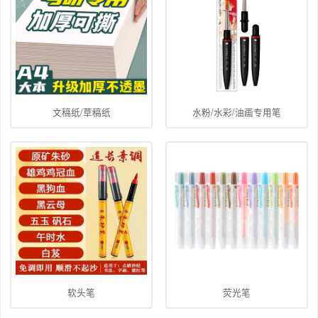
文稿纸/草稿纸
水粉/水彩/油画专用笔
软头笔
荧光笔