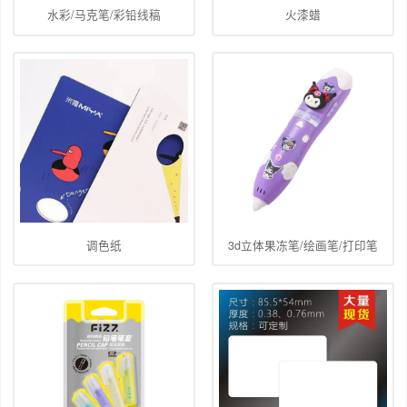
水彩/马克笔/彩铅线稿
火漆蜡
调色纸
3d立体果冻笔/绘画笔/打印笔