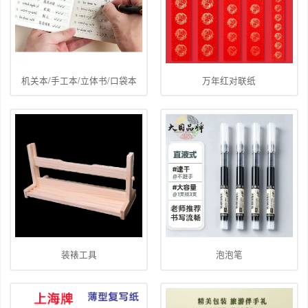
机关本/手工本/立体书/口袋本
万年红对联纸
装裱工具
泡泡笔