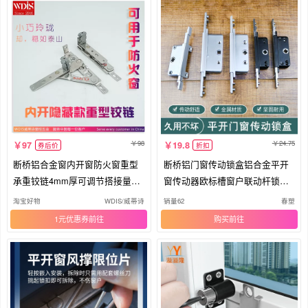
98
24.75
97
19.8
券后价
折扣
断桥铝合金窗内开窗防火窗重型
断桥铝门窗传动锁盒铝合金平开
承重铰链4mm厚可调节搭接量威
窗传动器欧标槽窗户联动杆锁体
蒂诗
配件
淘宝好物
WDIS/威蒂诗
销量62
春塑
1元优惠券
购买