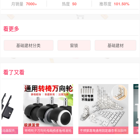
月销量
7000+
热度
50
推荐度
101.50%
看更多
基础建材分类
窗锁
基础建材
看了又看
联动器配件
转椅轮子万向轮电脑椅老板椅滚轮
不锈钢直角通用固定器衣柜加固件
加