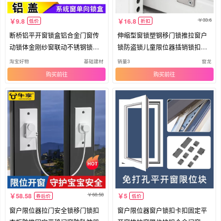
33.6
9.8
16.8
低价
折扣
断桥铝平开窗锁盒铝合金门窗传
伸缩型窗锁塑钢移门锁推拉窗户
动锁体金刚纱窗联动不锈钢锁芯
锁防盗锁儿童限位器插销锁扣通
配件
开款
淘宝好物
基础建材
销量3
窗龙
购买
购买
68.58
58.58
5
券后价
低价
窗户限位器拉门安全锁移门锁扣
窗户限位器窗户锁扣卡扣固定平