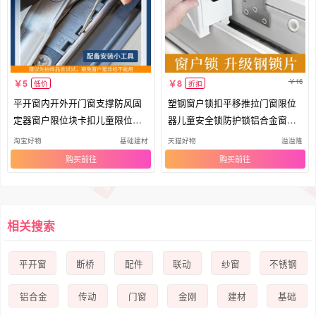
16
5
8
低价
折扣
平开窗内开外开门窗支撑防风固
塑钢窗户锁扣平移推拉门窗限位
定器窗户限位块卡扣儿童限位窗
器儿童安全锁防护锁铝合金窗防
锁
盗锁
淘宝好物
基础建材
天猫好物
溢溢隆
购买
购买
相关搜索
平开窗
断桥
配件
联动
纱窗
不锈钢
铝合金
传动
门窗
金刚
建材
基础