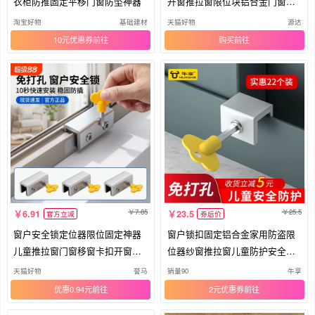
衣柜防推固定平移门窗防坠神器
开窗推拉窗限位块铝合金门窗限
位锁
淘宝好物
基础建材
天猫好物
源达
10元优惠券
购买
7.85
25.5
6.91
23.5
官方立减
券后价
窗户安全锁定位器限位固定神器
窗户锁扣固定铝合金家用防盗限
儿童推拉窗门窗移窗卡扣开窗推
位器纱窗推拉窗儿童防护安全锁
拉门
卡扣
天猫好物
誉马
销量90
牛享
优惠0.94元
2元优惠券